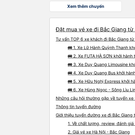
Xem thêm chuyến
Đặt mua vé xe đi Bắc Giang từ 
Tư vấn TOP 6 xe khách đi Bắc Giang từ H
🚌 1. Xe Lữ Hành Quỳnh Thanh khở
🚌 2. Xe FUTA HÀ SƠN khởi hành tại
🚌 3. Xe Duy Quang Limousine khở
🚌 4. Xe Duy Quang Bus khởi hành
🚌 5. Xe Hữu Nghị Express khởi 
🚌 6. Xe Hùng Ngọc - Sông Lìu Li
Những câu hỏi thường gặp về tuyến xe 
Thông tin tuyến đường
Giới thiệu tuyến đường xe đi Bắc Giang 
1. Về chất lượng, review, đánh gi
2. Giá vé xe Hà Nội - Bắc Giang