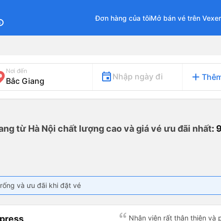
Đơn hàng của tôi
Mở bán vé trên Vexe
fo
Nơi đến
add
Nhập ngày đi
Thêm
ang từ Hà Nội chất lượng cao và giá vé ưu đãi nhất
: 
rống và ưu đãi khi đặt vé
press
Nhân viên rất thân thiện và 