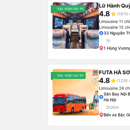
Lữ Hành Qu
Xác nhận tức thì
4.8
star
(1670 
Limousine 11 ch
Limousine 15 ch
33 Nguyễn Th
1h
1 Hùng Vươn
FUTA HÀ S
Xác nhận tức thì
4.8
star
(1226 
Limousine 24 ch
Sân Bay Nội B
Hà Nội
2h20m
Bến xe Bắc G