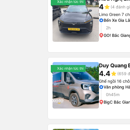
Xác nhận tức thì
4
star
(4 đánh gi
Limo Green 7 ch
Bến Xe Gia L
2h
GO! Bắc Gian
Duy Quang 
Xác nhận tức thì
4.4
star
(659 đ
Ghế ngồi 16 chỗ
Văn phòng Hà
0h45m
BigC Bắc Gia