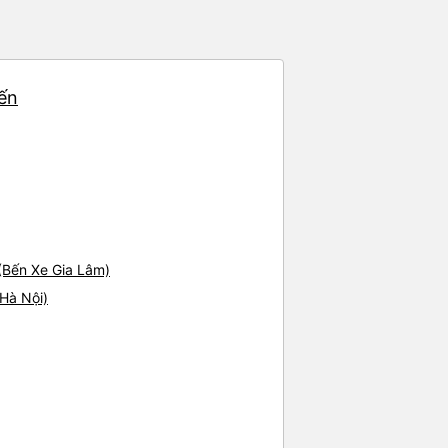
 khách du lịch. Chúng tôi cảm
đi. Cuối chuyến đi, tài xế đã
 đưa đón miễn phí đến khách
 sử dụng dịch vụ này.
yến
(Bến Xe Gia Lâm)
Hà Nội)