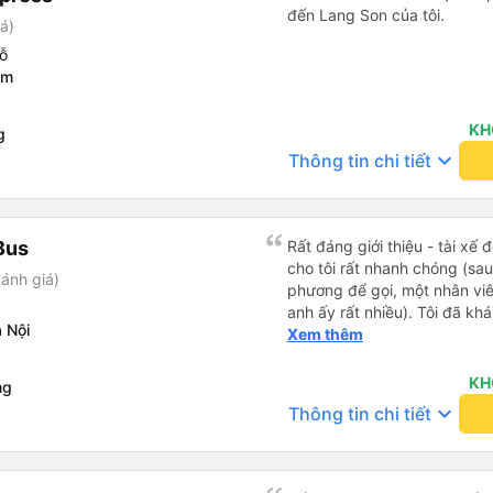
đến Lang Son của tôi.
á)
ỗ
âm
KH
g
keyboard_arrow_down
Thông tin chi tiết
Bus
Rất đáng giới thiệu - tài xế 
cho tôi rất nhanh chóng (sau
ánh giá)
phương để gọi, một nhân vi
anh ấy rất nhiều). Tôi đã kh
 Nội
xế không đến đón tôi về Hà N
Xem thêm
đã đặt nhầm ngày hôm sau. 
trong vòng một giờ và tôi ch
KH
ng
limousine, vì đó là loại xe m
keyboard_arrow_down
Thông tin chi tiết
rút ra - hãy kiểm tra kỹ trước
không còn buồn ngủ.