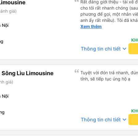
Limousine
Rất đáng giới thiệu - tài xế 
cho tôi rất nhanh chóng (sau
ánh giá)
phương để gọi, một nhân vi
anh ấy rất nhiều). Tôi đã kh
 Nội
xế không đến đón tôi về Hà N
Xem thêm
đã đặt nhầm ngày hôm sau. 
trong vòng một giờ và tôi ch
KH
ng
limousine, vì đó là loại xe m
keyboard_arrow_down
Thông tin chi tiết
rút ra - hãy kiểm tra kỹ trước
không còn buồn ngủ.
 Sông Lìu Limousine
Tuyệt vời đón trả nhanh, đúng
tính, sẽ tiếp tục ủng hộ ạ
nh giá)
 Nội
KH
ang
keyboard_arrow_down
Thông tin chi tiết