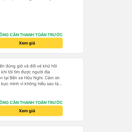
ÔNG CẦN THANH TOÁN TRƯỚC
Xem giá
đến đúng giờ và đổi vé khứ hồi
 khi tôi tìm được người địa
ên tại Bến xe Hữu Nghi. Cảm ơn
á bực mình vì không hiểu sao tài
ội, cuối cùng được biết là tôi
Văn phòng đã cử tài xế đến
ỉ trả thêm tiền nâng cấp lên xe
ÔNG CẦN THANH TOÁN TRƯỚC
inivan đã được đặt trước. Bài học
Xem giá
 khi đặt vé, tốt nhất là khi bạn