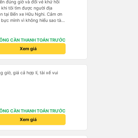
đến đúng giờ và đổi vé khứ hồi
 khi tôi tìm được người địa
ên tại Bến xe Hữu Nghi. Cảm ơn
á bực mình vì không hiểu sao tài
ội, cuối cùng được biết là tôi
Văn phòng đã cử tài xế đến
ỉ trả thêm tiền nâng cấp lên xe
ÔNG CẦN THANH TOÁN TRƯỚC
inivan đã được đặt trước. Bài học
Xem giá
 khi đặt vé, tốt nhất là khi bạn
 giờ, giá cả hợp lí, tài xế vui
ÔNG CẦN THANH TOÁN TRƯỚC
Xem giá