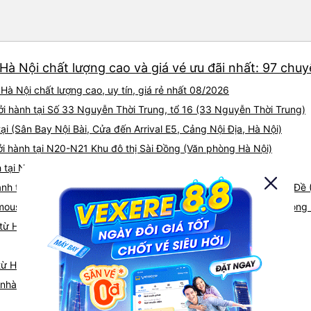
chu đáo vì biết chúng tôi là
thấy an toàn suốt cả chuyến 
hướng dẫn chúng tôi đến xe
sạn. Tôi rất khuyên bạn nên
Hà Nội chất lượng cao và giá vé ưu đãi nhất: 97 chu
à Nội chất lượng cao, uy tín, giá rẻ nhất 08/2026
i hành tại Số 33 Nguyễn Thời Trung, tổ 16 (33 Nguyễn Thời Trung)
 (Sân Bay Nội Bài, Cửa đến Arrival E5, Cảng Nội Địa, Hà Nội)
i hành tại N20-N21 Khu đô thị Sài Đồng (Văn phòng Hà Nội)
 tại N20-N21 Khu đô thị Sài Đồng (Văn phòng Hà Nội)
hành tại Phòng chờ Hải Âu, số 9 đường Ngô Gia Khảm, phường Bồ Đề 
mousine khởi hành tại 42 Nguyễn Thời Trung, Thạch Bàn (Văn Phòng 
từ Hà Nội đi Bắc Giang
từ Hà Nội
á nhà xe Hà Nội Bắc Giang