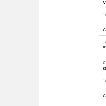
C
Tr
C
T
th
C
k
T
C