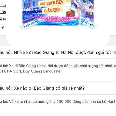
 chạy tuyến đường Hà Nội đi Bắc Giang
- Bắc Giang
à Nội nhanh và uy tín nhất
ang
âu hỏi: Nhà xe đi Bắc Giang từ Hà Nội được đánh giá tốt n
rả lời: Xe đi Bắc Giang từ Hà Nội được đánh giá chất lượng tốt nhất
UTA HÀ SƠN, Duy Quang Limousine.
âu hỏi: Xe nào đi Bắc Giang có giá rẻ nhất?
rả lời: Vé xe rẻ nhất có mức giá là 130.000 đồng của nhà xe Lữ Hà