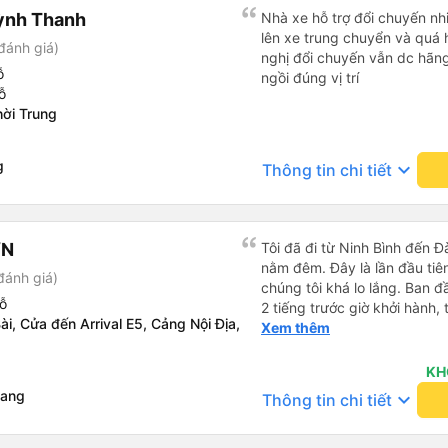
ỳnh Thanh
Nhà xe hỗ trợ đổi chuyến nhi
lên xe trung chuyển và quá 
đánh giá)
nghị đổi chuyến vẫn dc hãng 
ỗ
ngồi đúng vị trí
ỗ
ời Trung
g
keyboard_arrow_down
Thông tin chi tiết
ƠN
Tôi đã đi từ Ninh Bình đến 
nằm đêm. Đây là lần đầu tiên
đánh giá)
chúng tôi khá lo lắng. Ban 
ỗ
2 tiếng trước giờ khởi hành,
ài, Cửa đến Arrival E5, Cảng Nội Địa,
qua email. Chúng tôi đến đú
Xem thêm
buýt không có ở đó. Chúng tô
được phản hồi nhanh chóng, 
KH
Họ cho chúng tôi biết xe bu
iang
keyboard_arrow_down
Thông tin chi tiết
buýt đến, tài xế đã đến tận 
viên chăm sóc khách hàng c
buýt sạch sẽ và giường ngủ t