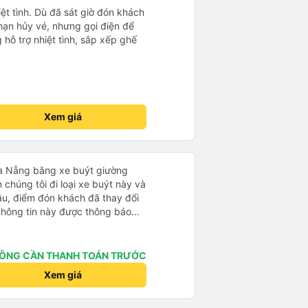
ệt tình. Dù đã sát giờ đón khách
hạn hủy vé, nhưng gọi điện để
hỗ trợ nhiệt tình, sắp xếp ghế
Xem giá
Đà Nẵng bằng xe buýt giường
 chúng tôi đi loại xe buýt này và
đầu, điểm đón khách đã thay đổi
 thông tin này được thông báo
ng địa điểm lúc 9 giờ nhưng xe
i đã liên lạc qua email và nhận
điều này rất đáng trân trọng.
ÔNG CẦN THANH TOÁN TRƯỚC
ýt đến muộn 10-15 phút. Khi xe
Xem giá
nơi giúp đỡ chúng tôi và nhân
ũng đã xác nhận qua email. Xe
hoải mái. Tài xế rất tốt bụng và