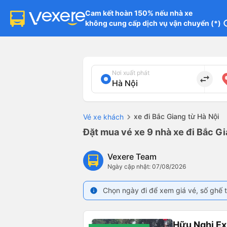
Cam kết hoàn 150% nếu nhà xe

không cung cấp dịch vụ vận chuyển (*)
in
Nơi xuất phát
import_export
xe đi Bắc Giang từ Hà Nội
Vé xe khách
Đặt mua vé xe 9 nhà xe đi Bắc Gi
Vexere Team
Ngày cập nhật: 07/08/2026
Chọn ngày đi để xem giá vé, số ghế t
info
Hữu Nghị Ex