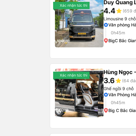
Duy Quang 
Xác nhận tức thì
4.4
star
(659 đ
Limousine 9 chỗ
Văn phòng Hà
0h45m
BigC Bắc Gia
Hùng Ngọc -
Xác nhận tức thì
3.6
star
(64 đá
Ghế ngồi 9 chỗ
Văn Phòng Hà
0h45m
Big C Bắc Gi