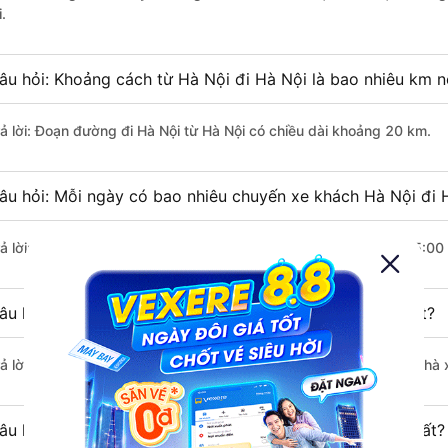
i.
âu hỏi: Khoảng cách từ Hà Nội đi Hà Nội là bao nhiêu km 
rả lời: Đoạn đường đi Hà Nội từ Hà Nội có chiều dài khoảng 20 km.
âu hỏi: Mỗi ngày có bao nhiêu chuyến xe khách Hà Nội đi 
rả lời: Trung bình mỗi ngày có khoảng 32 chuyến xe bắt đầu từ 5:00
âu hỏi: Nhà xe đi Hà Nội Hà Nội nào khởi hành sớm nhất?
rả lời: Chuyến xe có giờ xuất phát sớm nhất vào lúc 5:00 là của nhà 
âu hỏi: Nhà xe đi Hà Nội từ Hà Nội nào khởi hành trễ nhất?