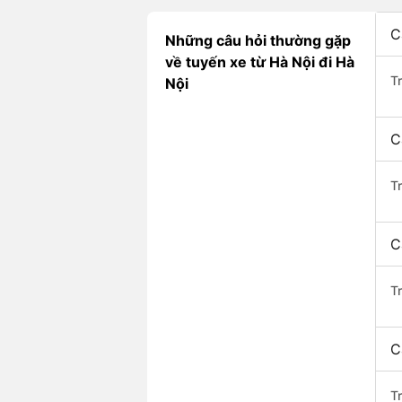
C
Những câu hỏi thường gặp
về tuyến xe từ Hà Nội đi Hà
T
Nội
C
T
C
Tr
C
T