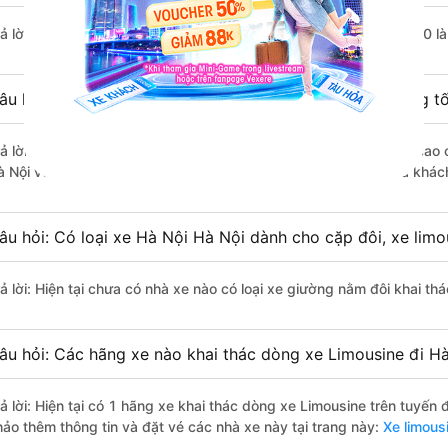
rả lời: Chuyến xe có giờ xuất phát trễ (muộn) nhất là vào lúc 20:50 l
âu hỏi: Review xe đi Hà Nội từ Hà Nội nào có chất lượng tố
rả lời: Những hãng xe đi Hà Nội Hà Nội chất lượng tốt, xuất sắc, cao 
à Nội với điểm chất lượng là 4.9/5 dựa trên 1422 đánh giá của khác
âu hỏi: Có loại xe Hà Nội Hà Nội dành cho cặp đôi, xe lim
ả lời: Hiện tại chưa có nhà xe nào có loại xe giường nằm đôi khai thá
âu hỏi: Các hãng xe nào khai thác dòng xe Limousine đi Hà
rả lời: Hiện tại có 1 hãng xe khai thác dòng xe Limousine trên tuyến
hảo thêm thông tin và đặt vé các nhà xe này tại trang này:
Xe limousi