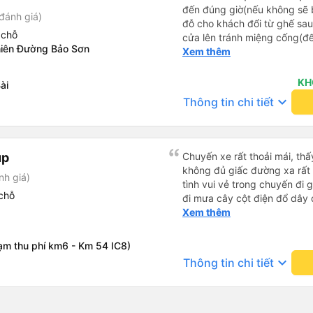
đến đúng giờ(nếu không sẽ bị trễ chuyến
đánh giá)
đỗ cho khách đổi từ ghế sau 
 chỗ
cửa lên tránh miệng cống(đ
iên Đường Bảo Sơn
tại HN: miệng cống bằng sắt
Xem thêm
miệng cống còn kết nối với 
lát viền vỉa hè 50-60cm. 3. Thái độ và tay nghề tài xế tốt.
KH
ài
Bác tài đã cố gắng để về đế
keyboard_arrow_down
Thông tin chi tiết
chuyến Xe 11 chỗ nên thoán
up
Chuyến xe rất thoải mái, th
không đủ giấc đường xa rất 
nh giá)
tình vui vẻ trong chuyến đi
chỗ
đi mưa cây cột điện đổ dây
tài cùng nhau dựng tạm cho xe qua mà thấy nghề này khổ
Xem thêm
quá 🤣 mong nhà xe tăng lư
động lực haha
ạm thu phí km6 - Km 54 IC8)
keyboard_arrow_down
Thông tin chi tiết