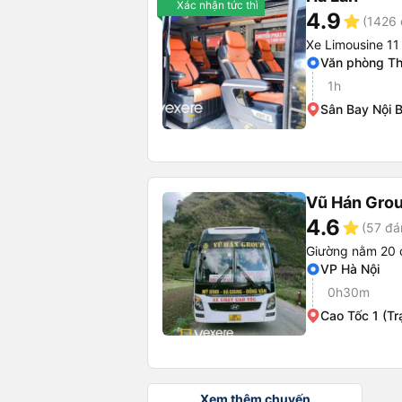
Xác nhận tức thì
4.9
star
(1426 
Xe Limousine 11
Văn phòng Th
1h
Sân Bay Nội B
Vũ Hán Gro
4.6
star
(57 đá
Giường nằm 20 
VP Hà Nội
0h30m
Cao Tốc 1 (Tr
Xem thêm chuyến