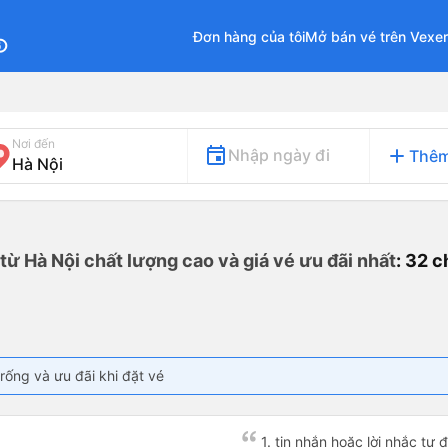
Đơn hàng của tôi
Mở bán vé trên Vexe
fo
Nơi đến
add
Nhập ngày đi
Thêm
 từ Hà Nội chất lượng cao và giá vé ưu đãi nhất
: 32 
rống và ưu đãi khi đặt vé
1. tin nhắn hoặc lời nhắc tự