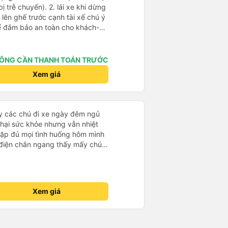
). 2. lái xe khi dừng
lên ghế trước cạnh tài xế chú ý
ể đảm bảo an toàn cho khách-
 chữ nhật dạng ô lưới, cửa
vỉa hè tương đương 1 viên gạch
ÔNG CẦN THANH TOÁN TRƯỚC
n Tng kịp 20h, để khách nối
Xem giá
g đãng.
ấy các chú đi xe ngày đêm ngủ
hại sức khỏe nhưng vẫn nhiệt
 gặp đủ mọi tình huống hôm mình
 điện chắn ngang thấy mấy chú
ơng cho các chú để có thêm
Xem giá