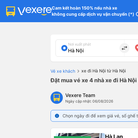
Cam kết hoàn 150% nếu nhà xe

không cung cấp dịch vụ vận chuyển (*)
in
Nơi xuất phát
import_export
xe đi Hà Nội từ Hà Nội
Vé xe khách
Đặt mua vé xe 4 nhà xe đi Hà Nội
Vexere Team
Ngày cập nhật: 06/08/2026
Chọn ngày đi để xem giá vé, số ghế t
info
Hà Lan