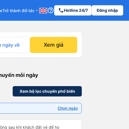
help_outline
phone
Hotline 24/7
Đăng nhập
re
Trở thành đối tác
arrow_drop_down
Xem giá
 ngày về
chuyến mỗi ngày
Xem bộ lọc chuyến phổ biến
Chọn ngày
 động sau khi khách đặt vé để họ