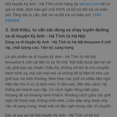
Nội Huyện Kỳ Anh - Hà Tĩnh chính hãng tại
Vexere.com
để có
giá rẻ nhất, đảm bảo giữ chỗ 100% và hỗ trợ đổi trả vé miễn
phí. Tổng đài tư vấn, đặt vé và đổi trả vé miễn phí:
1900
888684
.
3. Giới thiệu, tư vấn các dòng xe chạy tuyến đường
xe đi Huyện Kỳ Anh - Hà Tĩnh từ Hà Nội:
Dòng xe đi Huyện Kỳ Anh - Hà Tĩnh từ Hà Nội limousine 9 chỗ
vip, chất lượng cao: Tiện lợi, sang trọng
Là sản phẩm xe đi Huyện Kỳ Anh - Hà Tĩnh từ Hà Nội
limousine 9 chỗ cải tiến từ xe 16 chỗ. Nội thất được làm lại với
các ghế bọc da chuẩn Châu Âu, không chỉ êm ái cho chuyến
hành trình xa, mà còn mát mẻ và không hề bị hầm bí như các
ghế bọc da bình thường. Kèm theo các ghế có nhiều tiện nghi
hiện đại như ti-vi, tủ lạnh mini, ổ cắm usb, đèn đọc sách, hệ
thống âm thanh cao cấp. Có vách ngăn riêng biệt giữa
khoang lái và khoang hành khách. Khoảng cách giữa các ghế
ngồi rất thoải mái, không nhồi nhét. Luôn đáp ứng được nhu
cầu về sang trọng, thoải mái và tiện nghi trong việc di chuyển.
Đây là loại xe Hà Nội Huyện Kỳ Anh - Hà Tĩnh có hỗ trợ