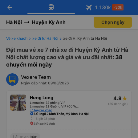
arrow_back
Tải app Vexere ngay!
Tải app Vexere
1.130
k
-30k
Mở app
Mở app
Nhận ưu đãi thành viên độc
-30k/ghế khi đặt vé máy bay qua
quyền
app
Hà Nội
Huyện Kỳ Anh
Chọn ngày
Vé xe khách
xe đi từ Hà Nội
xe đi H. Kỳ Anh từ Hà Nội
Đặt mua vé xe 7 nhà xe đi Huyện Kỳ Anh từ Hà
Nội chất lượng cao và giá vé ưu đãi nhất
: 38
chuyến mỗi ngày
Vexere Team
Ngày cập nhật: 09/08/2026
Hưng Long
4.8
Limousine 32 phòng VIP
(55 đánh giá)
Limousine 22 Giường VIP (Có WC)
+1 loại xe khác
Số 1 ngõ 2 Đình Thôn, Mỹ Đình, Hà Nội
5 giờ 35 phút
Bến xe Kỳ Anh
Lái xe an toàn