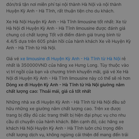
đón/trả tận nơi miễn phí tại nội thành Hà Nội và nội thành
Huyện Kỳ Anh - Hà Tĩnh, rất thuận tiện cho du khách.
Xe Hà Nội Huyện Kỳ Anh - Hà Tĩnh limousine tốt nhất: Xe từ
Hà Nội đi Huyện Kỳ Anh - Hà Tĩnh limousine được đánh giá
chung có chất lượng Tốt với điểm đánh giá trung bình từ
4.4/5 dựa trên 605 phản hồi của hành khách Xe về Huyện Kỳ
Anh - Hà Tĩnh từ Hà Nội.
Giá vé
xe limousine đi Huyện Kỳ Anh - Hà Tĩnh từ Hà Nội
rẻ
nhất là 350000VND của hãng xe Hưng Long. Tùy thuộc vào
vị trí ngồi của bạn và chương trình khuyến mãi, giá vé Xe Hà
Nội đi Huyện Kỳ Anh - Hà Tĩnh limousine này có thể sẽ rẻ hơn
Dòng xe đi Huyện Kỳ Anh - Hà Tĩnh từ Hà Nội giường nằm
chất lượng cao: Thoải mái, giá cả tốt nhất
Những nhà xe đi Huyện Kỳ Anh - Hà Tĩnh từ Hà Nội đều sở
hữu những xe giường nằm chất lượng cao. Trên xe được
trang bị đầy đủ các trang thiết bị hiện đại phục vụ cho nhu
cầu di chuyển của hành khách. Bên cạnh đó, các hãng xe
khách Hà Nội Huyện Kỳ Anh - Hà Tĩnh luôn chú trọng đến
chất lượng dịch vụ, không ngừng cải thiện để mang đến trải