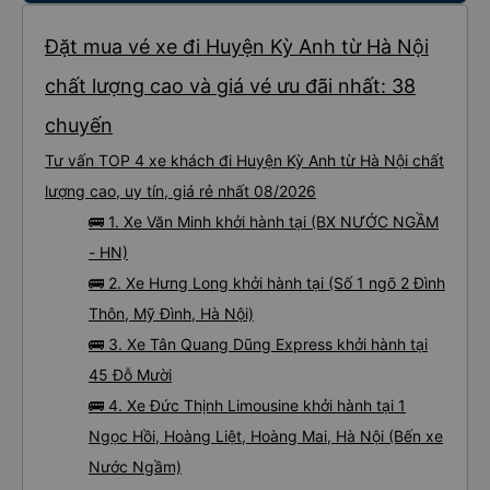
Đặt mua vé xe đi Huyện Kỳ Anh từ Hà Nội
chất lượng cao và giá vé ưu đãi nhất: 38
chuyến
Tư vấn TOP 4 xe khách đi Huyện Kỳ Anh từ Hà Nội chất
lượng cao, uy tín, giá rẻ nhất 08/2026
🚌 1. Xe Văn Minh khởi hành tại (BX NƯỚC NGẦM
- HN)
🚌 2. Xe Hưng Long khởi hành tại (Số 1 ngõ 2 Đình
Thôn, Mỹ Đình, Hà Nội)
🚌 3. Xe Tân Quang Dũng Express khởi hành tại
45 Đỗ Mười
🚌 4. Xe Đức Thịnh Limousine khởi hành tại 1
Ngọc Hồi, Hoàng Liệt, Hoàng Mai, Hà Nội (Bến xe
Nước Ngầm)