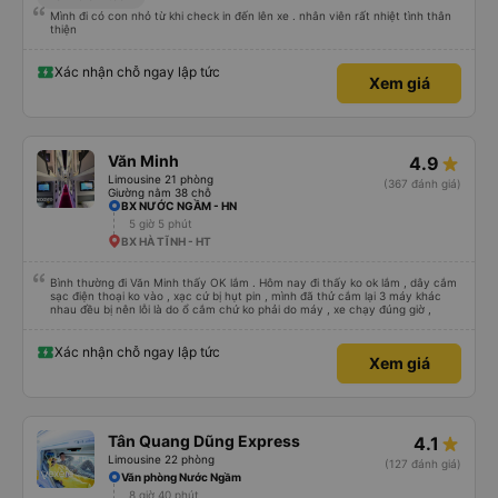
Mình đi có con nhỏ từ khi check in đến lên xe . nhân viên rất nhiệt tình thân
thiện
Xác nhận chỗ ngay lập tức
Xem giá
Văn Minh
4.9
Limousine 21 phòng
(367 đánh giá)
Giường nằm 38 chỗ
BX NƯỚC NGẦM - HN
5 giờ 5 phút
BX HÀ TĨNH - HT
Bình thường đi Văn Minh thấy OK lắm . Hôm nay đi thấy ko ok lắm , dây cắm
sạc điện thoại ko vào , xạc cứ bị hụt pin , mình đã thử cắm lại 3 máy khác
nhau đều bị nên lỗi là do ổ cắm chứ ko phải do máy , xe chạy đúng giờ ,
Xác nhận chỗ ngay lập tức
Xem giá
Tân Quang Dũng Express
4.1
Limousine 22 phòng
(127 đánh giá)
Văn phòng Nước Ngầm
8 giờ 40 phút