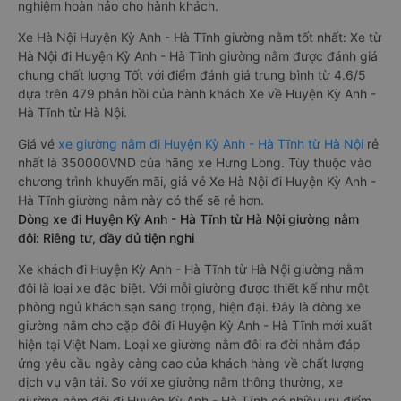
nghiệm hoàn hảo cho hành khách.
Xe Hà Nội Huyện Kỳ Anh - Hà Tĩnh giường nằm tốt nhất: Xe từ
Hà Nội đi Huyện Kỳ Anh - Hà Tĩnh giường nằm được đánh giá
chung chất lượng Tốt với điểm đánh giá trung bình từ 4.6/5
dựa trên 479 phản hồi của hành khách Xe về Huyện Kỳ Anh -
Hà Tĩnh từ Hà Nội.
Giá vé
xe giường nằm đi Huyện Kỳ Anh - Hà Tĩnh từ Hà Nội
rẻ
nhất là 350000VND của hãng xe Hưng Long. Tùy thuộc vào
chương trình khuyến mãi, giá vé Xe Hà Nội đi Huyện Kỳ Anh -
Hà Tĩnh giường nằm này có thể sẽ rẻ hơn.
Dòng xe đi Huyện Kỳ Anh - Hà Tĩnh từ Hà Nội giường nằm
đôi: Riêng tư, đầy đủ tiện nghi
Xe khách đi Huyện Kỳ Anh - Hà Tĩnh từ Hà Nội giường nằm
đôi là loại xe đặc biệt. Với mỗi giường được thiết kế như một
phòng ngủ khách sạn sang trọng, hiện đại. Đây là dòng xe
giường nằm cho cặp đôi đi Huyện Kỳ Anh - Hà Tĩnh mới xuất
hiện tại Việt Nam. Loại xe giường nằm đôi ra đời nhằm đáp
ứng yêu cầu ngày càng cao của khách hàng về chất lượng
dịch vụ vận tải. So với xe giường nằm thông thường, xe
giường nằm đôi đi Huyện Kỳ Anh - Hà Tĩnh có nhiều ưu điểm