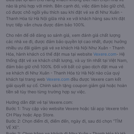
nào là phù hợp với mình. Bên cạnh đó, việc đảm bảo giữ chỗ,
có được chỗ ngồi yêu thích sau khi đặt vé xe đi Như Xuân -
Thanh Hóa từ Hà Nội giữa nhà xe với khách hàng sau khi đặt
trực tiếp vẫn chưa được đảm bảo 100%.
Cho nên để dễ dàng so sánh giá, xem đánh giá chất lượng
các nhà xe đi, được đảm bảo quyền lợi cao nhất, được hưởng
nhiều ưu đãi giảm giá vé xe khách Hà Nội Như Xuân - Thanh
Hóa, hành khách có thể đặt mua tại website
Vexere.com
- Hệ
thống đặt vé xe khách chất lượng, và uy tín nhất tại Việt Nam,
đảm bảo giữ chỗ 100%. Đối với bất cứ giao dịch đặt mua vé
xe khách đi Như Xuân - Thanh Hóa từ Hà Nội nào của quý
khách tại trang web
Vexere.com
đều được Vexere cam kết
giải quyết sự cố. Chính sách tặng coupon giảm giá hoặc hoàn
tiền sẽ tùy theo từng trường hợp sự việc.
Hướng dẫn đặt vé tại Vexere.com:
Bước 1: Truy cập vào website Vexere hoặc tải app Vexere trên
CH Play hoặc App Store.
Bước 2: Chọn điểm đi, điểm đến, ngày đi, sau đó chọn “TÌM
VÉ XE”.
Bước 3: Chọn hãng xe khách đi Như Xuân - Thanh Hóa từ Hà