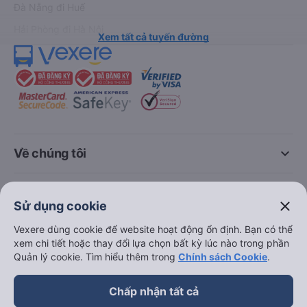
Đà Nẵng đi Huế
Hải Phòng đi Hà Nội
Xem tất cả tuyến đường
keyboard_arrow_down
Về chúng tôi
keyboard_arrow_down
Hỗ trợ
close
Sử dụng cookie
keyboard_arrow_down
Vexere dùng cookie để website hoạt động ổn định. Bạn có thể
Trở thành đối tác
xem chi tiết hoặc thay đổi lựa chọn bất kỳ lúc nào trong phần
Quản lý cookie. Tìm hiểu thêm trong
Chính sách Cookie
.
Đối tác thanh toán
Chấp nhận tất cả