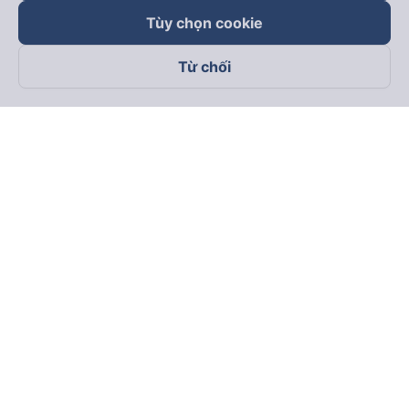
Tùy chọn cookie
Từ chối
Theo dõi chúng tôi trên
Facebook
Tiktok
Youtube