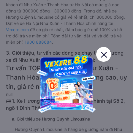
khách đi Như Xuân - Thanh Hóa từ Hà Nội có mức giá dao
động từ 300000 đồng - 300000 đồng. Trong đó, nhà xe
Hương Quỳnh Limousine có giá vé rẻ nhất, chỉ 300000 đồng.
Đặt vé xe Hà Nội Như Xuân - Thanh Hóa chính hãng tại
Vexere.com
để có giá rẻ nhất, đảm bảo giữ chỗ 100% và hỗ
trợ đổi trả vé miễn phí. Tổng đài tư vấn, đặt vé và đổi trả vé
miễn phí:
1900 888684
.
3. Giới thiệu, tư vấn các dòng xe chạy tuyến đường
xe đi Như Xuân - Thanh Hóa từ Hà Nội:
Tư vấn TOP 1 xe khách đi Như Xuân -
Thanh Hóa từ Hà Nội chất lượng cao, uy
tín, giá rẻ nhất 08/2026
null
🚌 1. Xe Hương Quỳnh Limousine khởi hành tại Số 2,
ngõ 1 Đình Thôn
a. Giới thiệu xe Hương Quỳnh Limousine
Hương Quỳnh Limousine là hãng xe giường nằm đi Như