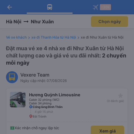
arrow_back
Tải app Vexere ngay!
Tải app Vexere
-30k
Mở app
Mở app
Nhận ưu đãi thành viên độc
-30k/ghế khi đặt vé máy bay qua
quyền
app
Hà Nội
Như Xuân
Chọn ngày
Vé xe khách
xe đi Thanh Hóa từ Hà Nội
xe đi Như Xuân từ Hà Nội
Đặt mua vé xe 4 nhà xe đi Như Xuân từ Hà Nội
chất lượng cao và giá vé ưu đãi nhất
: 2 chuyến
mỗi ngày
Vexere Team
Ngày cập nhật: 07/08/2026
star_rate
Hương Quỳnh Limousine
Cabin 32 phòng (WC)
(0 đánh giá)
Cabin 34 phòng
Cổng làng Đình Thôn
4 giờ 15 phút
Bãi Trành
Xác nhận chỗ ngay lập tức
Xem giá