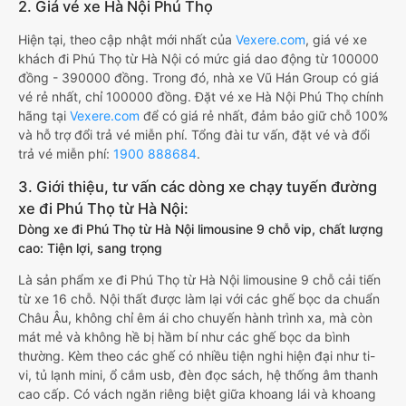
2. Giá vé xe Hà Nội Phú Thọ
Hiện tại, theo cập nhật mới nhất của
Vexere.com
, giá vé xe
khách đi Phú Thọ từ Hà Nội có mức giá dao động từ 100000
đồng - 390000 đồng. Trong đó, nhà xe Vũ Hán Group có giá
vé rẻ nhất, chỉ 100000 đồng. Đặt vé xe Hà Nội Phú Thọ chính
hãng tại
Vexere.com
để có giá rẻ nhất, đảm bảo giữ chỗ 100%
và hỗ trợ đổi trả vé miễn phí. Tổng đài tư vấn, đặt vé và đổi
trả vé miễn phí:
1900 888684
.
3. Giới thiệu, tư vấn các dòng xe chạy tuyến đường
xe đi Phú Thọ từ Hà Nội:
Dòng xe đi Phú Thọ từ Hà Nội limousine 9 chỗ vip, chất lượng
cao: Tiện lợi, sang trọng
Là sản phẩm xe đi Phú Thọ từ Hà Nội limousine 9 chỗ cải tiến
từ xe 16 chỗ. Nội thất được làm lại với các ghế bọc da chuẩn
Châu Âu, không chỉ êm ái cho chuyến hành trình xa, mà còn
mát mẻ và không hề bị hầm bí như các ghế bọc da bình
thường. Kèm theo các ghế có nhiều tiện nghi hiện đại như ti-
vi, tủ lạnh mini, ổ cắm usb, đèn đọc sách, hệ thống âm thanh
cao cấp. Có vách ngăn riêng biệt giữa khoang lái và khoang