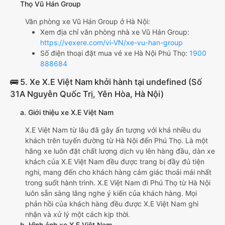
Thọ Vũ Hán Group
Văn phòng xe Vũ Hán Group ở Hà Nội:
Xem địa chỉ văn phòng nhà xe Vũ Hán Group:
https://vexere.com/vi-VN/xe-vu-han-group
Số điện thoại đặt mua vé xe Hà Nội Phú Thọ:
1900
888684
🚌 5. Xe X.E Việt Nam khởi hành tại undefined (Số
31A Nguyễn Quốc Trị, Yên Hòa, Hà Nội)
a. Giới thiệu xe X.E Việt Nam
X.E Việt Nam từ lâu đã gây ấn tượng với khá nhiều du
khách trên tuyến đường từ Hà Nội đến Phú Thọ. Là một
hãng xe luôn đặt chất lượng dịch vụ lên hàng đầu, dàn xe
khách của X.E Việt Nam đều được trang bị đầy đủ tiện
nghi, mang đến cho khách hàng cảm giác thoải mái nhất
trong suốt hành trình. X.E Việt Nam đi Phú Thọ từ Hà Nội
luôn sẵn sàng lắng nghe ý kiến của khách hàng. Mọi
phản hồi của khách hàng đều được X.E Việt Nam ghi
nhận và xử lý một cách kịp thời.
b. Hình ảnh xe X.E Việt Nam