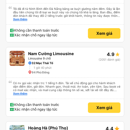
Tôi đã đi từ Ninh Bình đến Đà Nẵng bằng xe buýt giường nằm đêm. Đây là lần
đầu tiên chúng tôi đi loại xe buýt này và chúng tôi khá lo lắng. Ban đầu, điểm
đón khách đã thay đổi 2 tiếng trước giờ khởi hành, thông tin này được thông
báo qua email. Chúng tôi đến đúng địa điểm lúc 9 giờ nhưng xe buýt không
Xem thêm
có ở đó. Chúng tôi đã liên lạc qua email và nhận được phản hồi nhanh chóng,
điều này rất đáng trân trọng. Họ cho chúng tôi biết xe buýt đến muộn 10-15
phút. Khi xe buýt đến, tài xế đã đến tận nơi giúp đỡ chúng tôi và nhân viên
Không cần thanh toán trước
Xem giá
chăm sóc khách hàng cũng đã xác nhận qua email. Xe buýt sạch sẽ và
Xác nhận chỗ ngay lập tức
giường ngủ thoải mái. Tài xế rất tốt bụng và chu đáo vì biết chúng tôi là
khách du lịch. Chúng tôi cảm thấy an toàn suốt cả chuyến đi. Cuối chuyến
đi, tài xế đã hướng dẫn chúng tôi đến xe đưa đón miễn phí đến khách sạn. Tôi
rất khuyên bạn nên sử dụng dịch vụ này.
Nam Cường Limousine
4.9
Limousine 9 chỗ
(2051 đánh giá)
32 Mạc Thái Tổ
1 giờ 40 phút
94 Phù Đổng
Có nv gọi xác nhận trc 1 tiếng h đón. Tài xế chủ động gọi cho hành khách
dặn điểm đón, giờ đón. Nhanh gọn, thoải mái. An toàn, yên tâm. Sau book vé
có mail xác nhận, và mail cung cấp thông tin số xe, sđt tài xế rất đầy đủ.
Mình khá hài lòng và yên tâm.
Xem thêm
Không cần thanh toán trước
Xem giá
Xác nhận chỗ ngay lập tức
star_rate
Hoàng Hà (Phú Thọ)
4.4