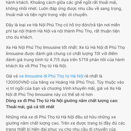
hành khách. Khoảng cách giữa các ghế ngồi rất thoải mái,
không nhồi nhét. Luôn đáp ứng được nhu cầu về sang trọng,
thoải mái và tiện nghi trong việc di chuyển.
Đây là loại xe Hà Nội Phú Thọ có hỗ trợ đón/trả tận nơi miễn
phí tại nội thành Hà Nội và nội thành Phú Thọ, rất thuận tiện
cho du khách.
Xe Hà Nội Phú Thọ limousine tốt nhất: Xe từ Hà Nội đi Phú Thọ
limousine được đánh giá chung có chất lượng Tốt với điểm
đánh giá trung bình từ 4.7/5 dựa trên 5719 phản hồi của hành
khách Xe về Phú Thọ từ Hà Nội.
Giá vé
xe limousine đi Phú Thọ từ Hà Nội
rẻ nhất là
120000VND của hãng xe Hoàng Hà (Phú Thọ). Tùy thuộc vào
vị trí ngồi của bạn và chương trình khuyến mãi, giá vé Xe Hà
Nội đi Phú Thọ limousine này có thể sẽ rẻ hơn
Dòng xe đi Phú Thọ từ Hà Nội giường nằm chất lượng cao:
Thoải mái, giá cả tốt nhất
Những nhà xe đi Phú Thọ từ Hà Nội đều sở hữu những xe
giường nằm chất lượng cao. Trên xe được trang bị đầy đủ các
trang thiết bị hiện đại phục vụ cho nhu cầu di chuyển của