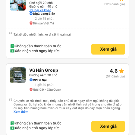
Ghế ngồi 29 chỗ
(128 đánh giá)
Giường nằm 40 chỗ
+2 loại xe khác
BigC Long Biên
2 giờ 15 phút
Bến xe Việt Trì
Tài xế siêu nhiệt tình, xe đi rất thoải mái.
Không cần thanh toán trước
Xem giá
Xác nhận chỗ ngay lập tức
star_rate
Vũ Hán Group
4.6
Giường nằm 20 chỗ
(57 đánh giá)
VP Hà Nội
1 giờ 30 phút
Nút IC9 - Cầu Quan
Chuyến xe rất thoải mái, thấy các chú đi xe ngày đêm ngủ không đủ giấc
đường xa rất hại sức khỏe nhưng vẫn nhiệt tình vui vẻ trong chuyến đi gặp
đủ mọi tình huống hôm mình đi mưa cây cột điện đổ dây điện chắn ngang
thấy mấy chú tài cùng nhau dựng tạm cho xe qua mà thấy nghề này khổ
Xem thêm
quá 🤣 mong nhà xe tăng lương cho các chú để có thêm động lực haha
Không cần thanh toán trước
Xem giá
Xác nhận chỗ ngay lập tức