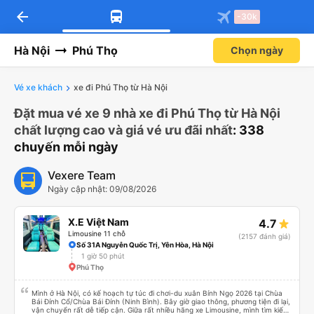
arrow_back
-30k
Hà Nội
Phú Thọ
Chọn ngày
Vé xe khách
xe đi Phú Thọ từ Hà Nội
Đặt mua vé xe 9 nhà xe đi Phú Thọ từ Hà Nội
chất lượng cao và giá vé ưu đãi nhất
: 338
chuyến mỗi ngày
Vexere Team
Ngày cập nhật: 09/08/2026
X.E Việt Nam
4.7
Limousine 11 chỗ
(2157 đánh giá)
Số 31A Nguyễn Quốc Trị, Yên Hòa, Hà Nội
1 giờ 50 phút
Phú Thọ
Mình ở Hà Nội, có kế hoạch tự túc đi chơi-du xuân Bính Ngọ 2026 tại Chùa
Bái Đính Cổ/Chùa Bái Đính (Ninh Bình). Bây giờ giao thông, phương tiện đi lại,
vận chuyển rất dễ tiếp cận. Giữa rất nhiều hãng xe Limousine, mình tìm kiếm