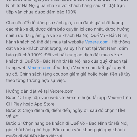
Ninh từ Hà Nội giữa nhà xe với khách hàng sau khi đặt trực
tiếp vẫn chưa được đảm bảo 100%.
Cho nên để dễ dàng so sánh giá, xem đánh giá chất lượng
các nhà xe đi, được đảm bảo quyền lợi cao nhất, được hưởng
nhiều ưu đãi giảm giá vé xe khách Hà Nội Quế Võ - Bắc Ninh,
hành khách có thể đặt mua tại website
Vexere.com
- Hệ thống
đặt vé xe khách chất lượng, và uy tín nhất tại Việt Nam, đảm
bảo giữ chỗ 100%. Đối với bất cứ giao dịch đặt mua vé xe
khách đi Quế Võ - Bắc Ninh từ Hà Nội nào của quý khách tại
trang web
Vexere.com
đều được Vexere cam kết giải quyết
sự cố. Chính sách tặng coupon giảm giá hoặc hoàn tiền sẽ tùy
theo từng trường hợp sự việc.
Hướng dẫn đặt vé tại Vexere.com:
Bước 1: Truy cập vào website Vexere hoặc tải app Vexere trên
CH Play hoặc App Store.
Bước 2: Chọn điểm đi, điểm đến, ngày đi, sau đó chọn “TÌM
VÉ XE”.
Bước 3: Chọn hãng xe khách đi Quế Võ - Bắc Ninh từ Hà Nội,
giờ khởi hành phù hợp. Bấm chọn vào khung giờ quý khách
muốn đi để tiến hành đặt vé.