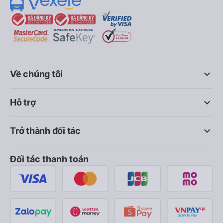
keyboard_arrow_down
Về chúng tôi
keyboard_arrow_down
Hỗ trợ
keyboard_arrow_down
Trở thành đối tác
Đối tác thanh toán