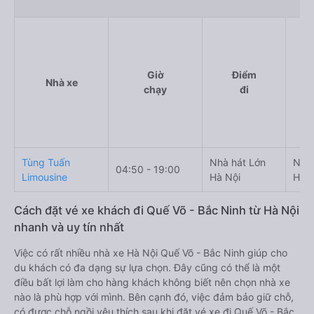
Giờ
Điểm
Nhà xe
chạy
đi
Tùng Tuấn
Nhà hát Lớn
Ngã 
04:50 - 19:00
Limousine
Hà Nội
Hưn
Cách đặt vé xe khách đi Quế Võ - Bắc Ninh từ Hà Nội
nhanh và uy tín nhất
Việc có rất nhiều nhà xe Hà Nội Quế Võ - Bắc Ninh giúp cho
du khách có đa dạng sự lựa chọn. Đây cũng có thể là một
điều bất lợi làm cho hàng khách không biết nên chọn nhà xe
nào là phù hợp với mình. Bên cạnh đó, việc đảm bảo giữ chỗ,
có được chỗ ngồi yêu thích sau khi đặt vé xe đi Quế Võ - Bắc