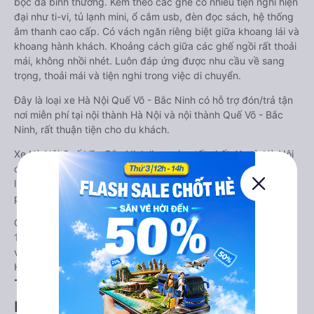
bọc da bình thường. Kèm theo các ghế có nhiều tiện nghi hiện
đại như ti-vi, tủ lạnh mini, ổ cắm usb, đèn đọc sách, hệ thống
âm thanh cao cấp. Có vách ngăn riêng biệt giữa khoang lái và
khoang hành khách. Khoảng cách giữa các ghế ngồi rất thoải
mái, không nhồi nhét. Luôn đáp ứng được nhu cầu về sang
trọng, thoải mái và tiện nghi trong việc di chuyển.
Đây là loại xe Hà Nội Quế Võ - Bắc Ninh có hỗ trợ đón/trả tận
nơi miễn phí tại nội thành Hà Nội và nội thành Quế Võ - Bắc
Ninh, rất thuận tiện cho du khách.
Xe Hà Nội Quế Võ - Bắc Ninh limousine tốt nhất: Xe từ Hà Nội
đi Quế Võ - Bắc Ninh limousine được đánh giá chung có chất
lượng Tốt với điểm đánh giá trung bình từ 3.9/5 dựa trên 210
phản hồi của hành khách Xe về Quế Võ - Bắc Ninh từ Hà Nội.
Giá vé
xe limousine đi Quế Võ - Bắc Ninh từ Hà Nội
rẻ nhất là
190000VND của hãng xe Tùng Tuấn Limousine. Tùy thuộc
vào vị trí ngồi của bạn và chương trình khuyến mãi, giá vé Xe
Hà Nội đi Quế Võ - Bắc Ninh limousine này có thể sẽ rẻ hơn
Tư vấn TOP 1 xe khách đi Quế Võ - Bắc
Ninh từ Hà Nội chất lượng cao, uy tín,