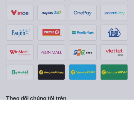
Theo dõi chúng tôi trên
Facebook
Tiktok
Youtube
Công ty TNHH Thương Mại Dịch Vụ Vexere
Địa chỉ đăng ký kinh doanh: 8C Chữ Đồng Tử, Phường Tân