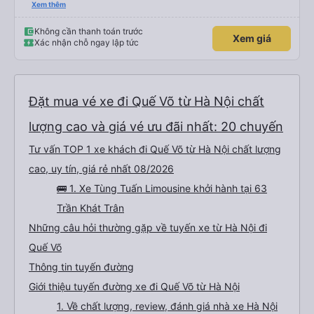
ơn và chúc các anh nhà xe Tùng Tuấn sức khoẻ, vạn dặm bình an ạ!
Xem thêm
Không cần thanh toán trước
Xem giá
Xác nhận chỗ ngay lập tức
Đặt mua vé xe đi Quế Võ từ Hà Nội chất
lượng cao và giá vé ưu đãi nhất: 20 chuyến
Tư vấn TOP 1 xe khách đi Quế Võ từ Hà Nội chất lượng
cao, uy tín, giá rẻ nhất 08/2026
🚌 1. Xe Tùng Tuấn Limousine khởi hành tại 63
Trần Khát Trân
Những câu hỏi thường gặp về tuyến xe từ Hà Nội đi
Quế Võ
Thông tin tuyến đường
Giới thiệu tuyến đường xe đi Quế Võ từ Hà Nội
1. Về chất lượng, review, đánh giá nhà xe Hà Nội