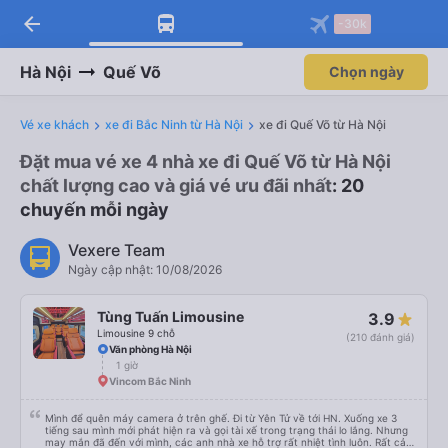
arrow_back
-30k
Hà Nội
Quế Võ
Chọn ngày
Vé xe khách
xe đi Bắc Ninh từ Hà Nội
xe đi Quế Võ từ Hà Nội
Đặt mua vé xe 4 nhà xe đi Quế Võ từ Hà Nội
chất lượng cao và giá vé ưu đãi nhất
: 20
chuyến mỗi ngày
Vexere Team
Ngày cập nhật: 10/08/2026
Tùng Tuấn Limousine
3.9
Limousine 9 chỗ
(210 đánh giá)
Văn phòng Hà Nội
1 giờ
Vincom Bắc Ninh
Mình để quên máy camera ở trên ghế. Đi từ Yên Tử về tới HN. Xuống xe 3
tiếng sau mình mới phát hiện ra và gọi tài xế trong trạng thái lo lắng. Nhưng
may mắn đã đến với mình, các anh nhà xe hỗ trợ rất nhiệt tình luôn. Rất cảm