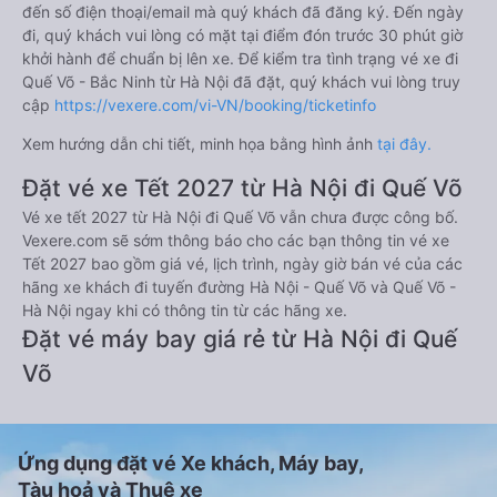
đến số điện thoại/email mà quý khách đã đăng ký. Đến ngày
đi, quý khách vui lòng có mặt tại điểm đón trước 30 phút giờ
khởi hành để chuẩn bị lên xe. Để kiểm tra tình trạng vé xe đi
Quế Võ - Bắc Ninh từ Hà Nội đã đặt, quý khách vui lòng truy
cập
https://vexere.com/vi-VN/booking/ticketinfo
Xem hướng dẫn chi tiết, minh họa bằng hình ảnh
tại đây.
Đặt vé xe Tết 2027 từ Hà Nội đi Quế Võ
Vé xe tết 2027 từ Hà Nội đi Quế Võ vẫn chưa được công bố.
Vexere.com sẽ sớm thông báo cho các bạn thông tin vé xe
Tết 2027 bao gồm giá vé, lịch trình, ngày giờ bán vé của các
hãng xe khách đi tuyến đường Hà Nội - Quế Võ và Quế Võ -
Hà Nội ngay khi có thông tin từ các hãng xe.
Đặt vé máy bay giá rẻ từ Hà Nội đi Quế
Võ
Ứng dụng đặt vé Xe khách, Máy bay,
Tàu hoả và Thuê xe