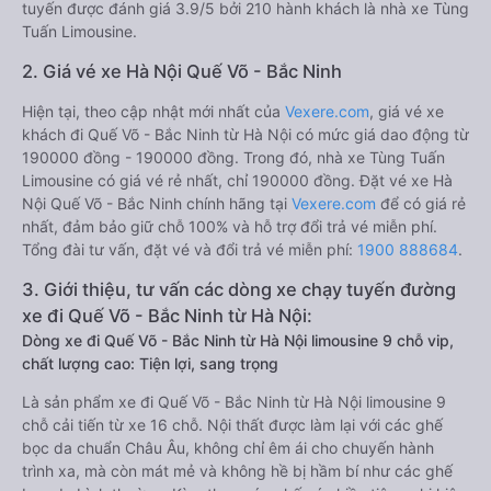
tuyến được đánh giá 3.9/5 bởi 210 hành khách là nhà xe Tùng
Tuấn Limousine.
2. Giá vé xe Hà Nội Quế Võ - Bắc Ninh
Hiện tại, theo cập nhật mới nhất của
Vexere.com
, giá vé xe
khách đi Quế Võ - Bắc Ninh từ Hà Nội có mức giá dao động từ
190000 đồng - 190000 đồng. Trong đó, nhà xe Tùng Tuấn
Limousine có giá vé rẻ nhất, chỉ 190000 đồng. Đặt vé xe Hà
Nội Quế Võ - Bắc Ninh chính hãng tại
Vexere.com
để có giá rẻ
nhất, đảm bảo giữ chỗ 100% và hỗ trợ đổi trả vé miễn phí.
Tổng đài tư vấn, đặt vé và đổi trả vé miễn phí:
1900 888684
.
3. Giới thiệu, tư vấn các dòng xe chạy tuyến đường
xe đi Quế Võ - Bắc Ninh từ Hà Nội:
Dòng xe đi Quế Võ - Bắc Ninh từ Hà Nội limousine 9 chỗ vip,
chất lượng cao: Tiện lợi, sang trọng
Là sản phẩm xe đi Quế Võ - Bắc Ninh từ Hà Nội limousine 9
chỗ cải tiến từ xe 16 chỗ. Nội thất được làm lại với các ghế
bọc da chuẩn Châu Âu, không chỉ êm ái cho chuyến hành
trình xa, mà còn mát mẻ và không hề bị hầm bí như các ghế