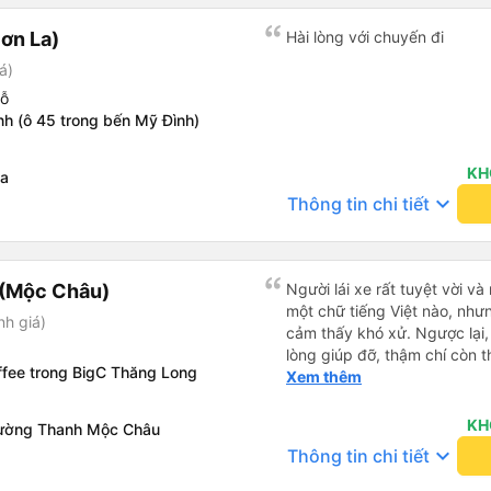
ơn La)
Hài lòng với chuyến đi
á)
hỗ
h (ô 45 trong bến Mỹ Đình)
KH
La
keyboard_arrow_down
Thông tin chi tiết
 (Mộc Châu)
Người lái xe rất tuyệt vời và
một chữ tiếng Việt nào, như
nh giá)
cảm thấy khó xử. Ngược lại, 
lòng giúp đỡ, thậm chí còn t
ffee trong BigC Thăng Long
tôi cần đến, cách điểm dừng
Xem thêm
vài km. Tôi cao 1,90m, và tô
suốt chuyến đi 4 tiếng. Tất
KH
ường Thanh Mộc Châu
lịch sự và tôn trọng, tôi là 
keyboard_arrow_down
Thông tin chi tiết
một niềm vui khi được đi du 
chắn sẽ lại đi cùng các bạn 