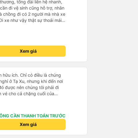
 thương, tổng đài liên hệ nhanh,
cần đi vệ sinh cũng hỗ trợ, nhân
và chồng đi có 2 người mà nhà xe
i xe như vậy thật sự thoải mái
n có 1 ổ bánh mì. Chúc nhà xe
 xe.
Xem giá
n hữu ích. Chỉ có điều là chúng
nghỉ ở Tạ Xu, nhưng khi đến nơi
 đó được nên chúng tôi phải đi
n vé cho cả chặng cuối của
 thì mọi thứ khác đều rất tốt.
ÔNG CẦN THANH TOÁN TRƯỚC
Xem giá