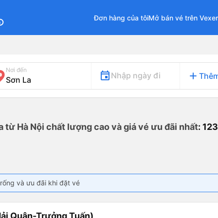
Đơn hàng của tôi
Mở bán vé trên Vexe
fo
Nơi đến
add
Nhập ngày đi
Thêm
a từ Hà Nội chất lượng cao và giá vé ưu đãi nhất
: 12
rống và ưu đãi khi đặt vé
ải Quân-Trưởng Tuấn)