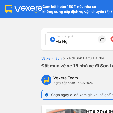
Cam kết hoàn 150% nếu nhà xe

không cung cấp dịch vụ vận chuyển (*)
in
Nơi xuất phát
import_export
xe đi Sơn La từ Hà Nội
Vé xe khách
Đặt mua vé xe 15 nhà xe đi Sơn L
Vexere Team
Ngày cập nhật: 05/08/2026
Chọn ngày đi để xem giá vé, số ghế t
info
HTX 30/4 (H