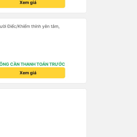
Xem giá
người Điếc/Khiếm thính yên tâm,
ÔNG CẦN THANH TOÁN TRƯỚC
Xem giá