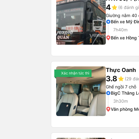
4
star
(6 đánh gi
Giường nằm 40 
Bến xe Mỹ Đì
7h40m
Bến xe Hồng 
Thực Oanh
Xác nhận tức thì
3.8
star
(29 đá
Ghế ngồi 7 chỗ
BigC Thăng 
3h30m
Văn phòng M