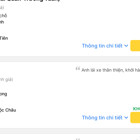
á)
chỗ
nh
Tiên
keyboard_arrow_down
Thông tin chi tiết
Anh lái xe thân thiện, khởi h
nh giá)
Long
KH
ộc Châu
keyboard_arrow_down
Thông tin chi tiết