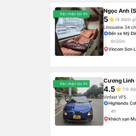
Ngọc Anh (S
Xác nhận tức thì
5
star
(4 đánh gi
Limousine 34 c
Bến xe Mỹ Đìn
6h30m
Vincom Sơn 
Cương Linh
Xác nhận tức thì
4.5
star
(19 đá
Vinfast VF5
Highlands Co
4h
Khách sạn M