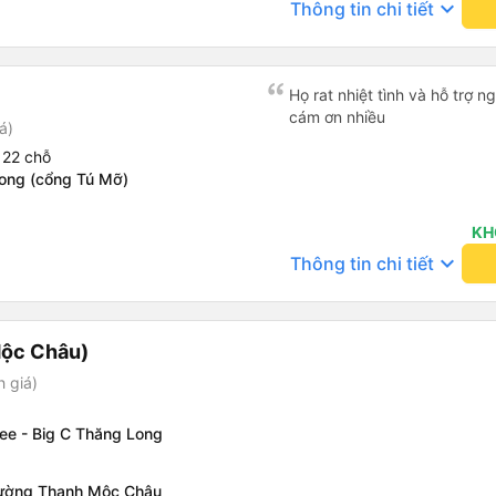
keyboard_arrow_down
Thông tin chi tiết
Họ rat nhiệt tình và hỗ trợ 
cám ơn nhiều
á)
 22 chỗ
ong (cổng Tú Mỡ)
KH
keyboard_arrow_down
Thông tin chi tiết
Mộc Châu)
h giá)
ee - Big C Thăng Long
ường Thanh Mộc Châu