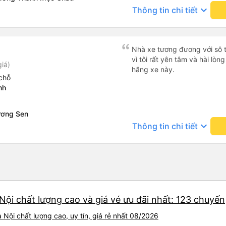
keyboard_arrow_down
Thông tin chi tiết
Nhà xe tương đương với sô ti
vì tôi rất yên tâm và hài lòn
iá)
hãng xe này.
chỗ
nh
ương Sen
keyboard_arrow_down
Thông tin chi tiết
Nội chất lượng cao và giá vé ưu đãi nhất: 123 chuyến
Nội chất lượng cao, uy tín, giá rẻ nhất 08/2026