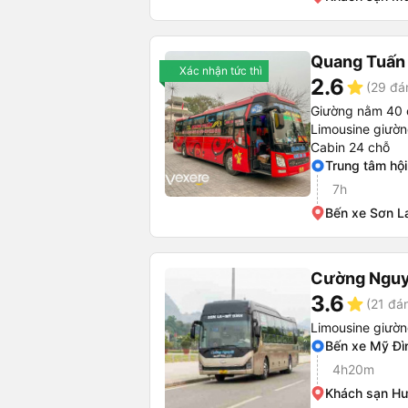
Quang Tuấn 
Xác nhận tức thì
2.6
star
(29 đá
Giường nằm 40 
Limousine giườ
Cabin 24 chỗ
Trung tâm hội
7h
Bến xe Sơn L
Cường Nguy
3.6
star
(21 đá
Limousine giườ
Bến xe Mỹ Đì
4h20m
Khách sạn H