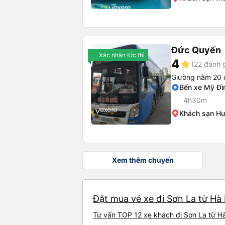
Đức Quyến
Xác nhận tức thì
4
star
(22 đánh g
Giường nằm 20 
Bến xe Mỹ Đì
4h30m
Khách sạn H
Xem thêm chuyến
Đặt mua vé xe đi Sơn La từ Hà 
Tư vấn TOP 12 xe khách đi Sơn La từ Hà 