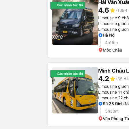
Hải Vân Xuâ
Xác nhận tức thì
4.6
star
(1084 
Limousine 9 chỗ
Limousine giườ
Limousine giườ
Hà Nội
4h15m
Mộc Châu
Minh Châu 
Xác nhận tức thì
4.2
star
(65 đá
Limousine giườ
Limousine 11 ch
Limousine 22 ch
Số 28 Đinh N
5h30m
Văn Phòng Tà