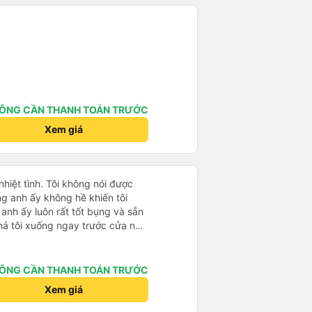
ÔNG CẦN THANH TOÁN TRƯỚC
Xem giá
 nhiệt tình. Tôi không nói được
ng anh ấy không hề khiến tôi
anh ấy luôn rất tốt bụng và sẵn
hả tôi xuống ngay trước cửa nơi
 gần nhất mà tôi đã đặt trước
i cảm thấy rất thoải mái trong
 cả các hành khách khác cũng
ÔNG CẦN THANH TOÁN TRƯỚC
người nước ngoài duy nhất. Thật là
Xem giá
lịch cùng các bạn, và tôi chắc
lần nữa. Cảm ơn rất nhiều 🙏