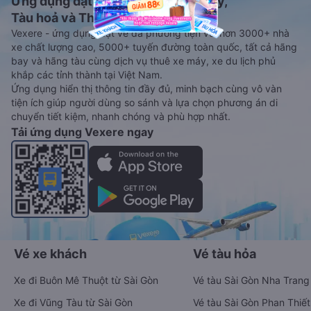
Ứng dụng đặt vé Xe khách, Máy bay,
Tàu hoả và Thuê xe
Vexere - ứng dụng đặt vé đa phương tiện với hơn 3000+ nhà
xe chất lượng cao, 5000+ tuyến đường toàn quốc, tất cả hãng
bay và hãng tàu cùng dịch vụ thuê xe máy, xe du lịch phủ
khắp các tỉnh thành tại Việt Nam.
Ứng dụng hiển thị thông tin đầy đủ, minh bạch cùng vô vàn
tiện ích giúp người dùng so sánh và lựa chọn phương án di
chuyển tiết kiệm, nhanh chóng và phù hợp nhất.
Tải ứng dụng Vexere ngay
Vé xe khách
Vé tàu hỏa
Xe đi Buôn Mê Thuột từ Sài Gòn
Vé tàu Sài Gòn Nha Trang
Xe đi Vũng Tàu từ Sài Gòn
Vé tàu Sài Gòn Phan Thiết