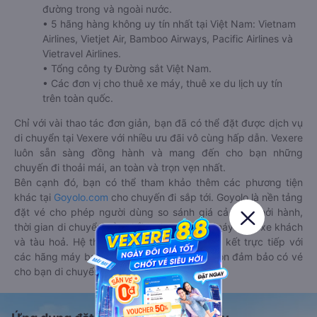
đường trong và ngoài nước.
• 5 hãng hàng không uy tín nhất tại Việt Nam: Vietnam
Airlines, Vietjet Air, Bamboo Airways, Pacific Airlines và
Vietravel Airlines.
• Tổng công ty Đường sắt Việt Nam.
• Các đơn vị cho thuê xe máy, thuê xe du lịch uy tín
trên toàn quốc.
Chỉ với vài thao tác đơn giản, bạn đã có thể đặt được dịch vụ
di chuyển tại Vexere với nhiều ưu đãi vô cùng hấp dẫn. Vexere
luôn sẵn sàng đồng hành và mang đến cho bạn những
chuyến đi thoải mái, an toàn và trọn vẹn nhất.
Bên cạnh đó, bạn có thể tham khảo thêm các phương tiện
khác tại
Goyolo.com
cho chuyến đi sắp tới. Goyolo là nền tảng
đặt vé cho phép người dùng so sánh giá cả, giờ khởi hành,
thời gian di chuyển của nhiều phương tiện máy bay, xe khách
và tàu hoả. Hệ thống của Goyolo được liên kết trực tiếp với
các hãng máy bay, xe khách và tàu hoả, luôn đảm bảo có vé
cho bạn di chuyển.