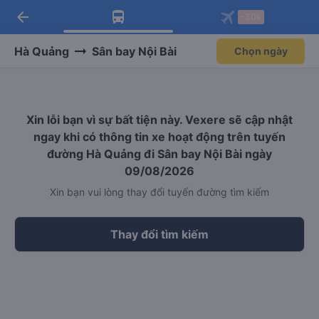
arrow_back
Tải app Vexere ngay!
Tải app Vexere
-30k
Mở app
Mở app
Nhận ưu đãi thành viên độc
-30k/ghế khi đặt vé máy bay qua
quyền
app
Hà Quảng
Sân bay Nội Bài
Chọn ngày
Xin lỗi bạn vì sự bất tiện này. Vexere sẽ cập nhật
ngay khi có thông tin xe hoạt động trên tuyến
đường Hà Quảng đi Sân bay Nội Bài ngày
09/08/2026
Xin bạn vui lòng thay đổi tuyến đường tìm kiếm
Thay đổi tìm kiếm