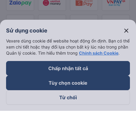
close
Sử dụng cookie
Vexere dùng cookie để website hoạt động ổn định. Bạn có thể
xem chi tiết hoặc thay đổi lựa chọn bất kỳ lúc nào trong phần
Quản lý cookie. Tìm hiểu thêm trong
Chính sách Cookie
.
Chấp nhận tất cả
Tùy chọn cookie
Từ chối
Theo dõi chúng tôi trên
Facebook
Tiktok
Youtube
Công ty TNHH Thương Mại Dịch Vụ Vexere