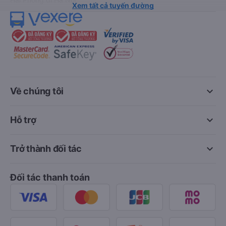
Xem tất cả tuyến đường
keyboard_arrow_down
Về chúng tôi
keyboard_arrow_down
Hỗ trợ
keyboard_arrow_down
Trở thành đối tác
Đối tác thanh toán