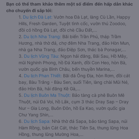
Bạn có thể tham khảo thêm một số điểm đến hấp dẫn khác
cho chuyến đi sắp tới:
1.
Du lịch Đà Lạt:
Vườn hoa Đà Lạt, làng Cù Lần, Happy
Hills, Fresh Garden, Tuyệt tình cốc, vườn thú Zoodoo,
đồi cỏ hồng Đà Lạt, đồi chè Cầu Đất,...
2.
Du lịch Nha Trang:
Bãi biển Trần Phú, tháp Trầm
Hương, nhà thờ đá, chợ đêm Nha Trang, đảo Hòn Mun,
nhà ga Nha Trang, đảo Điệp Sơn, thác bà Ponagar,...
3.
Du lịch Vũng Tàu:
Ngọn hải đăng, Bãi Sau, Hồ Mây,
mũi Nghinh Phong, hồ Đá Xanh, đồi Con Heo, hòn Bà,
vườn quốc gia Bình Châu, bến thuyền Marina,...
4.
Du lịch Phan Thiết:
Bãi đá Ông Địa, hòn Rơm, đồi cát
bay, Bàu Trắng - Bàu Sen, suối Tiên, làng chài Mũi Né,
đảo Hòn Bà, hải đăng Kê Gà,...
5.
Du lịch Buôn Ma Thuột:
Bảo tàng cà phê Buôn Mê
Thuột, núi Đá Voi, hồ Lắk, cụm 3 thác Dray Sap – Dray
Nur – Gia Long, Buôn Đôn, hồ Ea Kao, vườn quốc gia
Chư Yang Shin,...
6.
Du lịch Sapa:
Nhà thờ đá Sapa, bảo tàng Sapa, núi
Hàm Rồng, bản Cát Cát, thác Tiên Sa, thung lũng Hoa
Hồng, thung lũng Mường Hoa,...