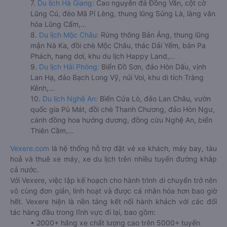
7.
Du lịch Hà Giang:
Cao nguyên đá Đồng Văn, cột cờ
Lũng Cú, đèo Mã Pí Lèng, thung lũng Sủng Là, làng văn
hóa Lũng Cẩm,...
8.
Du lịch Mộc Châu:
Rừng thông Bản Áng, thung lũng
mận Nà Ka, đồi chè Mộc Châu, thác Dải Yếm, bản Pa
Phách, hang dơi, khu du lịch Happy Land,...
9.
Du lịch Hải Phòng:
Biển Đồ Sơn, đảo Hòn Dấu, vịnh
Lan Hạ, đảo Bạch Long Vỹ, núi Voi, khu di tích Tràng
Kênh,...
10.
Du lịch Nghệ An:
Biển Cửa Lò, đảo Lan Châu, vườn
quốc gia Pù Mát, đồi chè Thanh Chương, đảo Hòn Ngư,
cánh đồng hoa hướng dương, đồng cừu Nghệ An, biển
Thiên Cầm,...
Vexere.com
là hệ thống hỗ trợ đặt vé xe khách, máy bay, tàu
hoả và thuê xe máy, xe du lịch trên nhiều tuyến đường khắp
cả nước.
Với Vexere, việc lập kế hoạch cho hành trình di chuyển trở nên
vô cùng đơn giản, linh hoạt và được cá nhân hóa hơn bao giờ
hết. Vexere hiện là nền tảng kết nối hành khách với các đối
tác hàng đầu trong lĩnh vực đi lại, bao gồm:
• 2000+ hãng xe chất lượng cao trên 5000+ tuyến