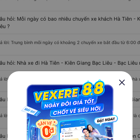
âu hỏi: Mỗi ngày có bao nhiêu chuyến xe khách Hà Tiên - K
iêu ?
rả lời: Trung bình mỗi ngày có khoảng 2 chuyến xe bắt đầu từ 6:00 
âu hỏi: Nhà xe đi Hà Tiên - Kiên Giang Bạc Liêu - Bạc Liêu
rả lời: Chuyến xe có giờ xuất phát sớm nhất vào lúc 6:00 là của nhà 
âu hỏi: Nhà xe đi Bạc Liêu - Bạc Liêu từ Hà Tiên - Kiên Gia
rả lời: Chuyến xe có giờ xuất phát trễ (muộn) nhất là vào lúc 9:30 là
âu hỏi: Review xe đi Bạc Liêu - Bạc Liêu từ Hà Tiên - Kiên 