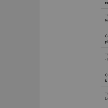
x
T
t
C
p
T
- 
C
K
Tr
L