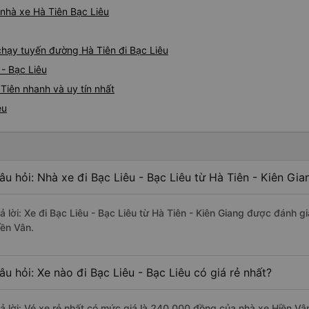
á nhà xe Hà Tiên Bạc Liêu
 chạy tuyến đường Hà Tiên đi Bạc Liêu
 - Bạc Liêu
Tiên nhanh và uy tín nhất
êu
âu hỏi: Nhà xe đi Bạc Liêu - Bạc Liêu từ Hà Tiên - Kiên Gi
rả lời: Xe đi Bạc Liêu - Bạc Liêu từ Hà Tiên - Kiên Giang được đánh g
iền Vân.
âu hỏi: Xe nào đi Bạc Liêu - Bạc Liêu có giá rẻ nhất?
rả lời: Vé xe rẻ nhất có mức giá là 240.000 đồng của nhà xe Hiền Vâ