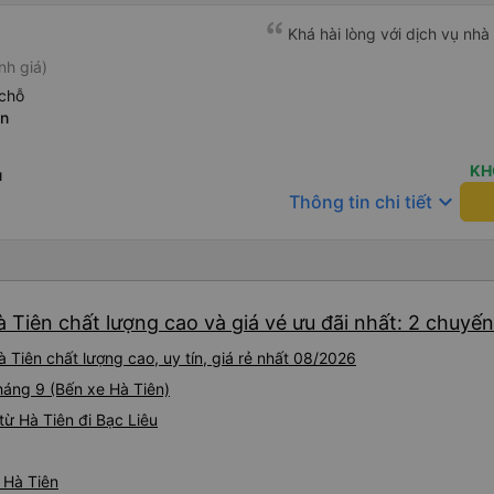
Khá hài lòng với dịch vụ nhà
nh giá)
chỗ
ên
KH
u
keyboard_arrow_down
Thông tin chi tiết
à Tiên chất lượng cao và giá vé ưu đãi nhất: 2 chuyến
 Tiên chất lượng cao, uy tín, giá rẻ nhất 08/2026
tháng 9 (Bến xe Hà Tiên)
ừ Hà Tiên đi Bạc Liêu
ừ Hà Tiên