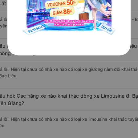
uất sắc, cao cấp nhất?
rả lời: Tạm thời chưa đủ review để đánh giá có nhà xe đi Bạc Liêu - B
uyến đường này có chất lượng xuất sắc.
âu hỏi: Có loại xe Hà Tiên - Kiên Giang Bạc Liêu - Bạc Liêu
hòng đôi không?
rả lời: Hiện tại chưa có nhà xe nào có loại xe giường nằm đôi khai th
Bạc Liêu.
âu hỏi: Các hãng xe nào khai thác dòng xe Limousine đi Bạc
iên Giang?
ả lời: Hiện tại chưa có nhà xe nào có loại xe limousine khai thác tuy
iêu