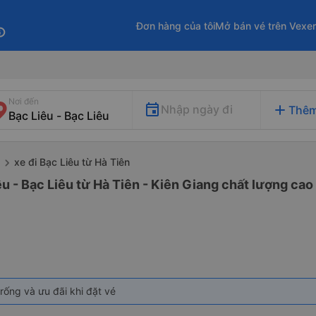
Đơn hàng của tôi
Mở bán vé trên Vexe
fo
Nơi đến
add
Nhập ngày đi
Thêm
xe đi Bạc Liêu từ Hà Tiên
u - Bạc Liêu từ Hà Tiên - Kiên Giang chất lượng cao 
rống và ưu đãi khi đặt vé