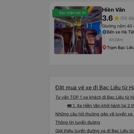
Hiền Vân
Xác nhận tức thì
3.6
star
(59 đá
Giường nằm 40 
Bến xe Hà Ti
6h38m
Trạm Bạc Liê
Đặt mua vé xe đi Bạc Liêu từ H
Tư vấn TOP 1 xe khách đi Bạc Liêu từ Hà
🚌 1. Xe Hiền Vân khởi hành tại 2 
Những câu hỏi thường gặp về tuyến xe t
Thông tin tuyến đường
Giới thiệu tuyến đường xe đi Bạc Liêu t