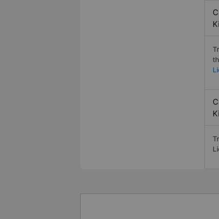
C
K
T
t
Li
C
K
Tr
L