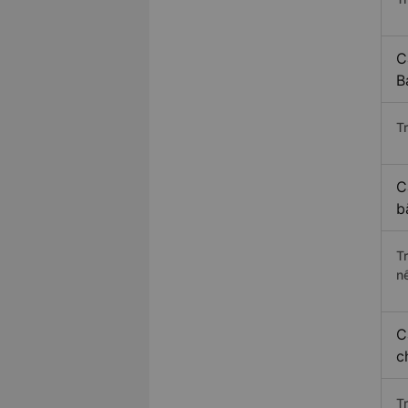
C
B
Tr
C
b
T
n
C
c
T