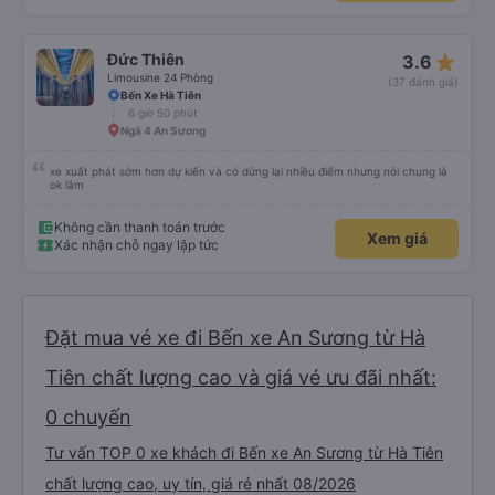
Kho đá Minh Tường
Không cần thanh toán trước
Xem giá
Xác nhận chỗ ngay lập tức
star_rate
Đức Thiên
3.6
Limousine 24 Phòng
(37 đánh giá)
Bến Xe Hà Tiên
6 giờ 50 phút
Ngã 4 An Sương
xe xuất phát sớm hơn dự kiến và có dừng lại nhiều điểm nhưng nói chung là
ok lắm
Không cần thanh toán trước
Xem giá
Xác nhận chỗ ngay lập tức
Đặt mua vé xe đi Bến xe An Sương từ Hà
Tiên chất lượng cao và giá vé ưu đãi nhất: