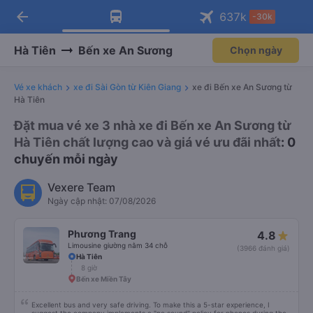
Tải app Vexere ngay!
Mở app
Nhận ưu đãi thành viên độc
quyền
arrow_back
Tải app Vexere
637
k
-30k
Mở app
-30k/ghế khi đặt vé máy bay qua
app
Hà Tiên
Bến xe An Sương
Chọn ngày
Vé xe khách
xe đi Sài Gòn từ Kiên Giang
xe đi Bến xe An Sương từ
Hà Tiên
Đặt mua vé xe 3 nhà xe đi Bến xe An Sương từ
Hà Tiên chất lượng cao và giá vé ưu đãi nhất
: 0
chuyến mỗi ngày
Vexere Team
Ngày cập nhật: 07/08/2026
Phương Trang
4.8
Limousine giường nằm 34 chỗ
(3966 đánh giá)
Hà Tiên