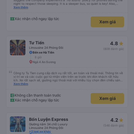
8 giờ
Bến xe Miền Tây
Excellent bus and very safe driving. To make this a 5-star experience, I
suggest the company implements a "no sound" policy for phones during the
night to respect those sleeping. It is a sleeper bus, so quiet is key! Also,
please display the Wi-Fi password clearly inside the cabin for convenience. I
Xem thêm
would definitely ride with them again! -------------- ​ Xe chất lượng tốt và
tài xế lái xe rất an toàn. Để dịch vụ hoàn hảo hơn, tôi góp ý nhà xe nên có
quy định rõ ràng về việc giữ im lặng (tắt âm thanh điện thoại) vào ban đêm
Xác nhận chỗ ngay lập tức
Xem giá
để tránh làm phiền hành khách khác ngủ. Ngoài ra, nhà xe nên dán sẵn mật
khẩu Wi-Fi trong xe để hành khách dễ dàng sử dụng. Tôi vẫn sẽ tiếp tục ủng
hộ nhà xe trong tương lai!
Tư Tiến
4.8
Limousine 24 Phòng Đôi
(809 đánh giá)
Bến xe Hà Tiên
8 giờ
Ngã 4 An Sương
Công ty Tu Tien cung cấp dịch vụ rất tốt, an toàn và thoải mái. Thông tin về
vị trí xe và các cuộc gọi từ nhân viên trên xe trước khi đón khách rất hữu
ích. Xe rất sạch sẽ, giường ngủ thoải mái với nhiều tùy chọn đèn chiếu sáng
và cổng USB được đặt ở vị trí thuận tiện. Nhân viên rất lịch sự và xe đến
Xem thêm
điểm đến sớm hơn dự kiến. Cảm ơn!
Không cần thanh toán trước
Xem giá
Xác nhận chỗ ngay lập tức