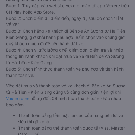
coupon giảm giá hoặc hoàn tiền sẽ tùy theo từng trường hợp
sự việc.
Hướng dẫn đặt vé tại Vexere.com:
Bước 1: Truy cập vào website Vexere hoặc tải app Vexere trên
CH Play hoặc App Store.
Bước 2: Chọn điểm đi, điểm đến, ngày đi, sau đó chọn “TÌM
VÉ XE”.
Bước 3: Chọn hãng xe khách đi Bến xe An Sương từ Hà Tiên -
Kiên Giang, giờ khởi hành phù hợp. Bấm chọn vào khung giờ
quý khách muốn đi để tiến hành đặt vé.
Bước 4: Chọn vị trí/giường ghế, điểm đón, điểm trả và nhập
thông tin hành khách khi đặt mua vé xe đi Bến xe An Sương
từ Hà Tiên - Kiên Giang
Bước 5: Chọn hình thức thanh toán vé phù hợp và tiến hành
thanh toán vé.
Việc đặt mua và thanh toán vé xe khách đi Bến xe An Sương
từ Hà Tiên - Kiên Giang cũng vô cùng đơn giản, tiện lợi khi
Vexere.com
hỗ trợ đến 06 hình thức thanh toán khác nhau
bao gồm: