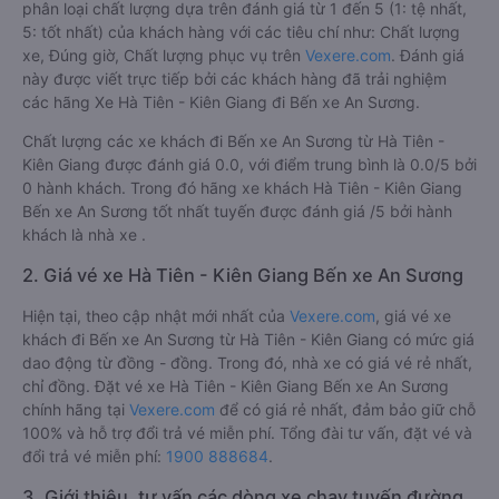
Kiên Giang Bến xe An Sương
Xe đi Bến xe An Sương từ Hà Tiên - Kiên Giang tốt nhất được
phân loại chất lượng dựa trên đánh giá từ 1 đến 5 (1: tệ nhất,
5: tốt nhất) của khách hàng với các tiêu chí như: Chất lượng
xe, Đúng giờ, Chất lượng phục vụ trên
Vexere.com
. Đánh giá
này được viết trực tiếp bởi các khách hàng đã trải nghiệm
các hãng Xe Hà Tiên - Kiên Giang đi Bến xe An Sương.
Chất lượng các xe khách đi Bến xe An Sương từ Hà Tiên -
Kiên Giang được đánh giá 0.0, với điểm trung bình là 0.0/5 bởi
0 hành khách. Trong đó hãng xe khách Hà Tiên - Kiên Giang
Bến xe An Sương tốt nhất tuyến được đánh giá /5 bởi hành
khách là nhà xe .
2. Giá vé xe Hà Tiên - Kiên Giang Bến xe An Sương
Hiện tại, theo cập nhật mới nhất của
Vexere.com
, giá vé xe
khách đi Bến xe An Sương từ Hà Tiên - Kiên Giang có mức giá
dao động từ đồng - đồng. Trong đó, nhà xe có giá vé rẻ nhất,
chỉ đồng. Đặt vé xe Hà Tiên - Kiên Giang Bến xe An Sương
chính hãng tại
Vexere.com
để có giá rẻ nhất, đảm bảo giữ chỗ