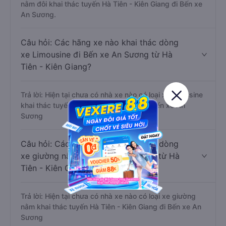
limousine phòng đôi không?
Trả lời: Hiện tại chưa có nhà xe nào có loại xe giường
nằm đôi khai thác tuyến Hà Tiên - Kiên Giang đi Bến xe
An Sương.
Câu hỏi: Các hãng xe nào khai thác dòng
xe Limousine đi Bến xe An Sương từ Hà
Tiên - Kiên Giang?
Trả lời: Hiện tại chưa có nhà xe nào có loại xe limousine
khai thác tuyến Hà Tiên - Kiên Giang đi Bến xe An
Sương
Câu hỏi: Các hãng xe nào khai thác dòng
xe giường nằm đi Bến xe An Sương từ Hà
Tiên - Kiên Giang?