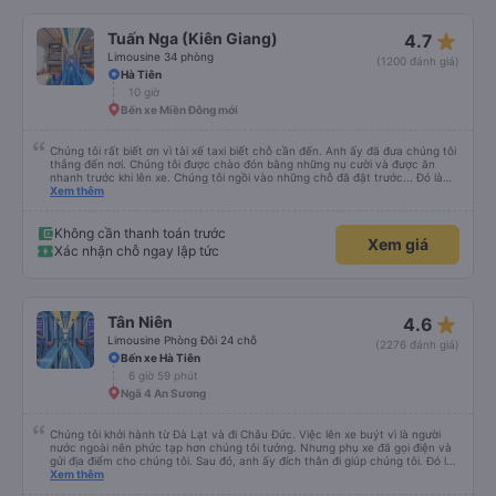
những năm 2000. - Điểm dừng xe sạch sẽ, đẹp đẽ. Được ngắm cá Hải Tượng.
- Xe trung chuyển chạy đúng giờ. Xe rộng rãi, thoải mái, mát mẻ. - Phòng
chờ nhà xe rộng rãi, thoáng mát, sạch sẽ, có nước uống, có ổ cắm sạc, có
Không cần thanh toán trước
Xem giá
nhà vệ sinh. - Thích phong cách làm việc của nhà xe: nhanh-gọn-lẹ, xúc
Xác nhận chỗ ngay lập tức
tích, đầy đủ, bài bản. Hợp gu kiểu du lịch bụi như mình.
star_rate
Tuấn Nga (Kiên Giang)
4.7
Limousine 34 phòng
(1200 đánh giá)
Hà Tiên
10 giờ
Bến xe Miền Đông mới
Chúng tôi rất biết ơn vì tài xế taxi biết chỗ cần đến. Anh ấy đã đưa chúng tôi
thẳng đến nơi. Chúng tôi được chào đón bằng những nụ cười và được ăn
nhanh trước khi lên xe. Chúng tôi ngồi vào những chỗ đã đặt trước... Đó là
bốn chỗ ngồi ở phía sau cùng của xe... Các con tôi gọi đó là &quot;xe xóc
Xem thêm
nảy&quot; vì chuyến đi rất rất gập ghềnh. Tài xế của chúng tôi là một người
lái xe Việt Nam điển hình. Chuyến đi rất đẹp với những con kênh và những
ngôi nhà ven kênh.
Không cần thanh toán trước
Xem giá
Xác nhận chỗ ngay lập tức
star_rate
Tân Niên
4.6
Limousine Phòng Đôi 24 chỗ
(2276 đánh giá)
Bến xe Hà Tiên
6 giờ 59 phút
Ngã 4 An Sương