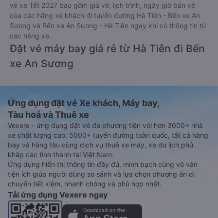
An Sương
Vé xe tết 2027 từ Hà Tiên đi Bến xe An Sương vẫn chưa được
công bố. Vexere.com sẽ sớm thông báo cho các bạn thông tin
vé xe Tết 2027 bao gồm giá vé, lịch trình, ngày giờ bán vé
của các hãng xe khách đi tuyến đường Hà Tiên - Bến xe An
Sương và Bến xe An Sương - Hà Tiên ngay khi có thông tin từ
các hãng xe.
Đặt vé máy bay giá rẻ từ Hà Tiên đi Bến
xe An Sương
Ứng dụng đặt vé Xe khách, Máy bay,
Tàu hoả và Thuê xe
Vexere - ứng dụng đặt vé đa phương tiện với hơn 3000+ nhà
xe chất lượng cao, 5000+ tuyến đường toàn quốc, tất cả hãng
bay và hãng tàu cùng dịch vụ thuê xe máy, xe du lịch phủ
khắp các tỉnh thành tại Việt Nam.
Ứng dụng hiển thị thông tin đầy đủ, minh bạch cùng vô vàn
tiện ích giúp người dùng so sánh và lựa chọn phương án di