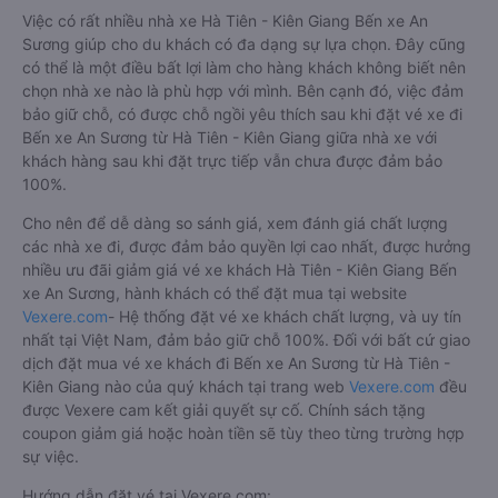
Cách đặt vé xe khách đi Bến xe An Sương từ Hà
Tiên - Kiên Giang nhanh và uy tín nhất
Việc có rất nhiều nhà xe Hà Tiên - Kiên Giang Bến xe An
Sương giúp cho du khách có đa dạng sự lựa chọn. Đây cũng
có thể là một điều bất lợi làm cho hàng khách không biết nên
chọn nhà xe nào là phù hợp với mình. Bên cạnh đó, việc đảm
bảo giữ chỗ, có được chỗ ngồi yêu thích sau khi đặt vé xe đi
Bến xe An Sương từ Hà Tiên - Kiên Giang giữa nhà xe với
khách hàng sau khi đặt trực tiếp vẫn chưa được đảm bảo
100%.
Cho nên để dễ dàng so sánh giá, xem đánh giá chất lượng
các nhà xe đi, được đảm bảo quyền lợi cao nhất, được hưởng
nhiều ưu đãi giảm giá vé xe khách Hà Tiên - Kiên Giang Bến
xe An Sương, hành khách có thể đặt mua tại website
Vexere.com
- Hệ thống đặt vé xe khách chất lượng, và uy tín
nhất tại Việt Nam, đảm bảo giữ chỗ 100%. Đối với bất cứ giao
dịch đặt mua vé xe khách đi Bến xe An Sương từ Hà Tiên -
Kiên Giang nào của quý khách tại trang web
Vexere.com
đều
được Vexere cam kết giải quyết sự cố. Chính sách tặng