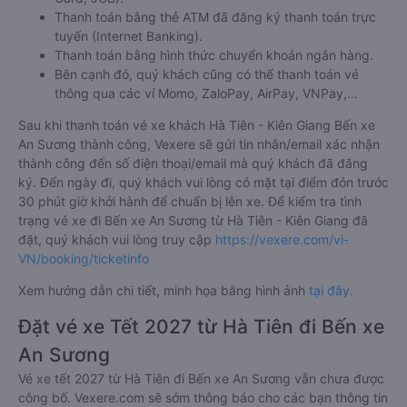
Thanh toán bằng tiền mặt tại các cửa hàng tiện lợi và
siêu thị gần nhà.
Thanh toán bằng thẻ thanh toán quốc tế (Visa, Master
Card, JCB).
Thanh toán bằng thẻ ATM đã đăng ký thanh toán trực
tuyến (Internet Banking).
Thanh toán bằng hình thức chuyển khoản ngân hàng.
Bên cạnh đó, quý khách cũng có thể thanh toán vé
thông qua các ví Momo, ZaloPay, AirPay, VNPay,…
Sau khi thanh toán vé xe khách Hà Tiên - Kiên Giang Bến xe
An Sương thành công, Vexere sẽ gửi tin nhắn/email xác nhận
thành công đến số điện thoại/email mà quý khách đã đăng
ký. Đến ngày đi, quý khách vui lòng có mặt tại điểm đón trước
30 phút giờ khởi hành để chuẩn bị lên xe. Để kiểm tra tình
trạng vé xe đi Bến xe An Sương từ Hà Tiên - Kiên Giang đã
đặt, quý khách vui lòng truy cập
https://vexere.com/vi-
VN/booking/ticketinfo
Xem hướng dẫn chi tiết, minh họa bằng hình ảnh
tại đây.
Đặt vé xe Tết 2027 từ Hà Tiên đi Bến xe