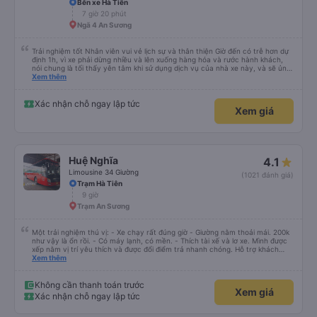
Bốn Luyện Express
4.2
Giường nằm 34 chỗ Luxury
(546 đánh giá)
Limousine 24 Phòng Đôi
+2 loại xe khác
Bến xe Hà Tiên
7 giờ 20 phút
Ngã 4 An Sương
Trải nghiệm tốt Nhân viên vui vẻ lịch sự và thân thiện Giờ đến có trễ hơn dự
định 1h, vì xe phải dừng nhiều và lên xuống hàng hóa và rước hành khách,
nói chung là tối thấy yên tâm khi sử dụng dịch vụ của nhà xe này, và sẽ ủng
hộ và giới thiệu cho người thân sử dụng dịch vụ của nhà xe này
Xem thêm
Xác nhận chỗ ngay lập tức
Xem giá
Huệ Nghĩa
4.1
Limousine 34 Giường
(1021 đánh giá)
Trạm Hà Tiên
9 giờ
Trạm An Sương
Một trải nghiệm thú vị: - Xe chạy rất đúng giờ - Giường nằm thoải mái. 200k
như vậy là ổn rồi. - Có máy lạnh, có mền. - Thích tài xế và lơ xe. Mình được
xếp nằm vị trí yêu thích và được đổi điểm trả nhanh chóng. Hỗ trợ khách
nhiệt tình, vui vẻ. - Bác tài đi xe mở nhạc làm mình hoài niệm về Sài Gòn
Xem thêm