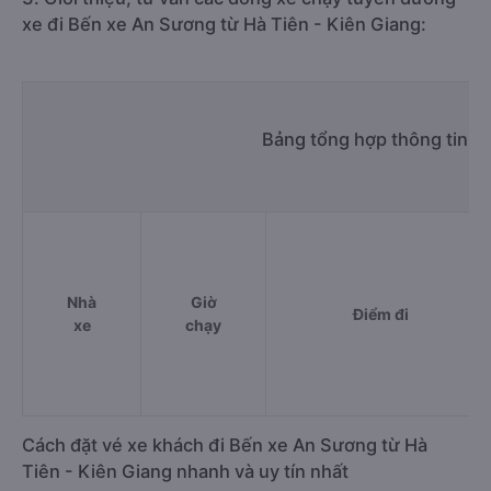
100% và hỗ trợ đổi trả vé miễn phí. Tổng đài tư vấn, đặt vé và
đổi trả vé miễn phí:
1900 888684
.
3. Giới thiệu, tư vấn các dòng xe chạy tuyến đường
xe đi Bến xe An Sương từ Hà Tiên - Kiên Giang:
Bảng tổng hợp thông tin n
Nhà
Giờ
Điểm đi
xe
chạy