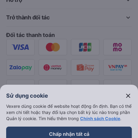
keyboard_arrow_down
Về chúng tôi
keyboard_arrow_down
Hỗ trợ
keyboard_arrow_down
Trở thành đối tác
Đối tác thanh toán
close
Sử dụng cookie
Vexere dùng cookie để website hoạt động ổn định. Bạn có thể
xem chi tiết hoặc thay đổi lựa chọn bất kỳ lúc nào trong phần
Quản lý cookie. Tìm hiểu thêm trong
Chính sách Cookie
.
Chấp nhận tất cả