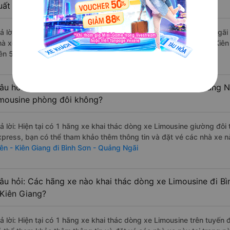
uất sắc, cao cấp nhất?
rả lời: Những hãng xe đi Hà Tiên - Kiên Giang Bình Sơn - Quảng Ngãi 
hà xe Bốn Luyện Express đi Bình Sơn - Quảng Ngãi từ Hà Tiên - Kiên
rên 547 đánh giá của khách hàng).
âu hỏi: Có loại xe Hà Tiên - Kiên Giang Bình Sơn - Quảng N
imousine phòng đôi không?
rả lời: Hiện tại có 1 hãng xe khai thác dòng xe Limousine giường đô
xpress, bạn có thể tham khảo thêm thông tin và đặt vé các nhà xe nà
iên - Kiên Giang đi Bình Sơn - Quảng Ngãi
âu hỏi: Các hãng xe nào khai thác dòng xe Limousine đi Bì
 Kiên Giang?
rả lời: Hiện tại có 1 hãng xe khai thác dòng xe Limousine trên tuyế