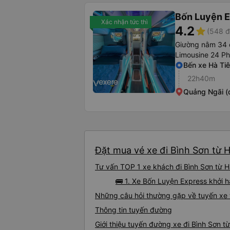
Bốn Luyện 
Xác nhận tức thì
4.2
star
(548 đ
Giường nằm 34 
Limousine 24 P
Bến xe Hà Ti
22h40m
Quảng Ngãi (
Đặt mua vé xe đi Bình Sơn từ H
Tư vấn TOP 1 xe khách đi Bình Sơn từ Hà
🚌 1. Xe Bốn Luyện Express khởi h
Những câu hỏi thường gặp về tuyến xe t
Thông tin tuyến đường
Giới thiệu tuyến đường xe đi Bình Sơn t