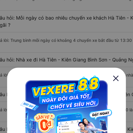
âu hỏi: Mỗi ngày có bao nhiêu chuyến xe khách Hà Tiên - 
gãi ?
rả lời: Trung bình mỗi ngày có khoảng 4 chuyến xe bắt đầu từ 13:30
âu hỏi: Nhà xe đi Hà Tiên - Kiên Giang Bình Sơn - Quảng N
rả lời: Chuyến xe có giờ xuất phát sớm nhất vào lúc 13:30 là của n
âu hỏi: Nhà xe đi Bình Sơn - Quảng Ngãi từ Hà Tiên - Kiên 
rả lời: Chuyến xe có giờ xuất phát trễ (muộn) nhất là vào lúc 14:00 
âu hỏi: Review xe đi Bình Sơn - Quảng Ngãi từ Hà Tiên - Ki