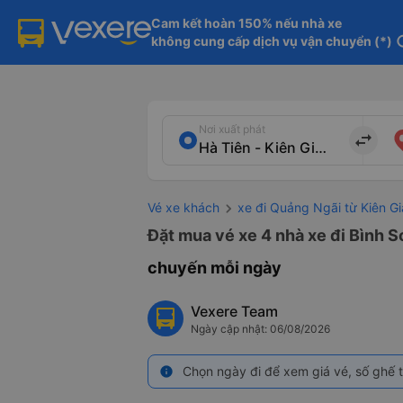
Cam kết hoàn 150% nếu nhà xe

không cung cấp dịch vụ vận chuyển (*)
in
Nơi xuất phát
import_export
Vé xe khách
xe đi Quảng Ngãi từ Kiên G
Đặt mua vé xe 4 nhà xe đi Bình S
chuyến mỗi ngày
Vexere Team
Ngày cập nhật: 06/08/2026
Chọn ngày đi để xem giá vé, số ghế t
info