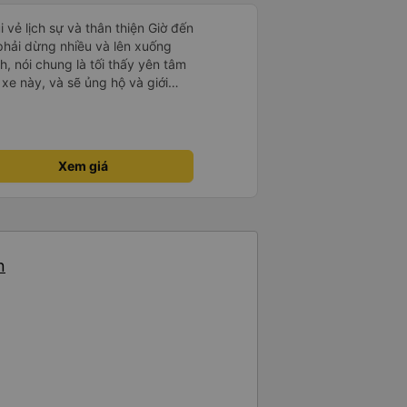
i vẻ lịch sự và thân thiện Giờ đến
 phải dừng nhiều và lên xuống
, nói chung là tối thấy yên tâm
xe này, và sẽ ủng hộ và giới
g dịch vụ của nhà xe này
Xem giá
n