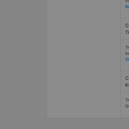
c
B
C
T
T
b
G
C
K
Tr
Q