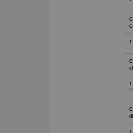
C
Q
Tr
C
c
T
ti
C
d
T