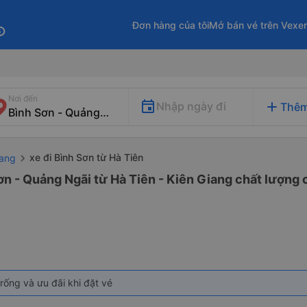
Đơn hàng của tôi
Mở bán vé trên Vexe
fo
Nơi đến
add
Nhập ngày đi
Thêm
xe đi Bình Sơn từ Hà Tiên
iang
ơn - Quảng Ngãi từ Hà Tiên - Kiên Giang chất lượng c
rống và ưu đãi khi đặt vé