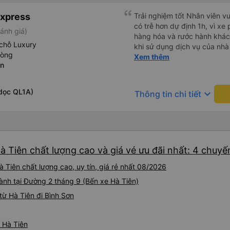
Express
Trải nghiệm tốt Nhân viên vu
có trễ hơn dự định 1h, vì xe
ánh giá)
hàng hóa và rước hành khách
chỗ Luxury
khi sử dụng dịch vụ của nhà 
hòng
thiệu cho người thân sử dụn
Xem thêm
ên
dọc QL1A)
keyboard_arrow_down
Thông tin chi tiết
à Tiên chất lượng cao và giá vé ưu đãi nhất: 4 chuyế
 Tiên chất lượng cao, uy tín, giá rẻ nhất 08/2026
ành tại Đường 2 tháng 9 (Bến xe Hà Tiên)
ừ Hà Tiên đi Bình Sơn
ừ Hà Tiên