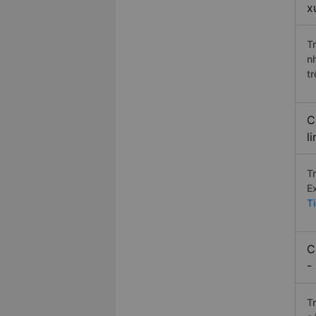
x
T
n
t
C
l
T
E
T
C
-
T