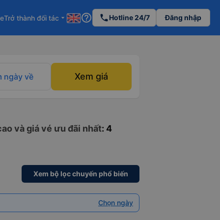
help_outline
phone
Hotline 24/7
Đăng nhập
re
Trở thành đối tác
arrow_drop_down
Xem giá
 ngày về
ao và giá vé ưu đãi nhất
: 4
Xem bộ lọc chuyến phổ biến
Chọn ngày