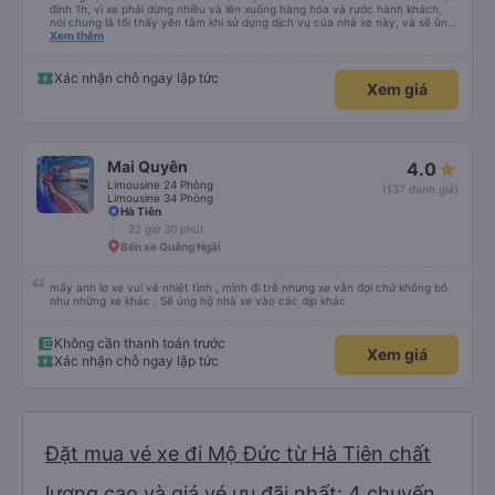
định 1h, vì xe phải dừng nhiều và lên xuống hàng hóa và rước hành khách,
nói chung là tối thấy yên tâm khi sử dụng dịch vụ của nhà xe này, và sẽ ủng
hộ và giới thiệu cho người thân sử dụng dịch vụ của nhà xe này
Xem thêm
Xác nhận chỗ ngay lập tức
Xem giá
Mai Quyên
4.0
Limousine 24 Phòng
(137 đánh giá)
Limousine 34 Phòng
Hà Tiên
22 giờ 30 phút
Bến xe Quảng Ngãi
mấy anh lơ xe vui vẻ nhiệt tình , mình đi trễ nhưng xe vẫn đợi chứ không bỏ
như những xe khác . Sẽ ủng hộ nhà xe vào các dịp khác
Không cần thanh toán trước
Xem giá
Xác nhận chỗ ngay lập tức
Đặt mua vé xe đi Mộ Đức từ Hà Tiên chất
lượng cao và giá vé ưu đãi nhất: 4 chuyến