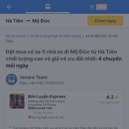
arrow_back
Tải app Vexere ngay!
Tải app Vexere
-30k
Mở app
Mở app
Nhận ưu đãi thành viên độc
-30k/ghế khi đặt vé máy bay qua
quyền
app
Hà Tiên
Mộ Đức
Chọn ngày
Vé xe khách
xe đi Quảng Ngãi từ Kiên Giang
xe đi Mộ Đức từ Hà
Tiên
Đặt mua vé xe 5 nhà xe đi Mộ Đức từ Hà Tiên
chất lượng cao và giá vé ưu đãi nhất
: 4 chuyến
mỗi ngày
Vexere Team
Ngày cập nhật: 10/08/2026
Bốn Luyện Express
4.2
Giường nằm 34 chỗ Luxury
(554 đánh giá)
Limousine 24 Phòng
Bến xe Hà Tiên
22 giờ 40 phút
Quảng Ngãi (dọc QL1A)
Trải nghiệm tốt Nhân viên vui vẻ lịch sự và thân thiện Giờ đến có trễ hơn dự