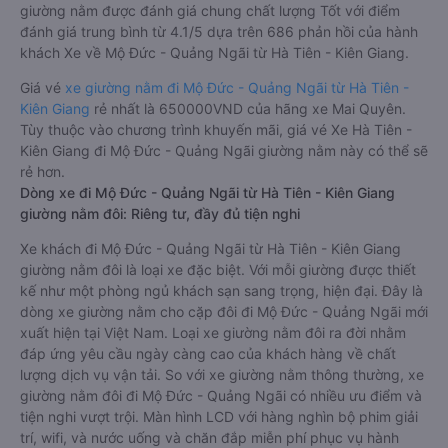
giường nằm được đánh giá chung chất lượng Tốt với điểm
đánh giá trung bình từ 4.1/5 dựa trên 686 phản hồi của hành
khách Xe về Mộ Đức - Quảng Ngãi từ Hà Tiên - Kiên Giang.
Giá vé
xe giường nằm đi Mộ Đức - Quảng Ngãi từ Hà Tiên -
Kiên Giang
rẻ nhất là 650000VND của hãng xe Mai Quyên.
Tùy thuộc vào chương trình khuyến mãi, giá vé Xe Hà Tiên -
Kiên Giang đi Mộ Đức - Quảng Ngãi giường nằm này có thể sẽ
rẻ hơn.
Dòng xe đi Mộ Đức - Quảng Ngãi từ Hà Tiên - Kiên Giang
giường nằm đôi: Riêng tư, đầy đủ tiện nghi
Xe khách đi Mộ Đức - Quảng Ngãi từ Hà Tiên - Kiên Giang
giường nằm đôi là loại xe đặc biệt. Với mỗi giường được thiết
kế như một phòng ngủ khách sạn sang trọng, hiện đại. Đây là
dòng xe giường nằm cho cặp đôi đi Mộ Đức - Quảng Ngãi mới
xuất hiện tại Việt Nam. Loại xe giường nằm đôi ra đời nhằm
đáp ứng yêu cầu ngày càng cao của khách hàng về chất
lượng dịch vụ vận tải. So với xe giường nằm thông thường, xe
giường nằm đôi đi Mộ Đức - Quảng Ngãi có nhiều ưu điểm và
tiện nghi vượt trội. Màn hình LCD với hàng nghìn bộ phim giải
trí, wifi, và nước uống và chăn đắp miễn phí phục vụ hành