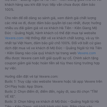
khách hàng sau khi đặt trực tiếp vẫn chưa được đảm bảo
100%.
Cho nên để dễ dàng so sánh giá, xem đánh giá chất lượng
các nhà xe đi, được đảm bảo quyền lợi cao nhất, được hưởng
nhiều ưu đãi giảm giá vé xe khách Hà Tiên - Kiên Giang Mộ
Đức - Quảng Ngãi, hành khách có thể đặt mua tại website
Vexere.com
- Hệ thống đặt vé xe khách chất lượng, và uy tín
nhất tại Việt Nam, đảm bảo giữ chỗ 100%. Đối với bất cứ giao
dịch đặt mua vé xe khách đi Mộ Đức - Quảng Ngãi từ Hà Tiên
- Kiên Giang nào của quý khách tại trang web
Vexere.com
đều được Vexere cam kết giải quyết sự cố. Chính sách tặng
coupon giảm giá hoặc hoàn tiền sẽ tùy theo từng trường hợp
sự việc.
Hướng dẫn đặt vé tại Vexere.com:
Bước 1: Truy cập vào website Vexere hoặc tải app Vexere trên
CH Play hoặc App Store.
Bước 2: Chọn điểm đi, điểm đến, ngày đi, sau đó chọn “TÌM
VÉ XE”.
Bước 3: Chọn hãng xe khách đi Mộ Đức - Quảng Ngãi từ Hà
Tiên - Kiên Giang, giờ khởi hành phù hợp. Bấm chọn vào