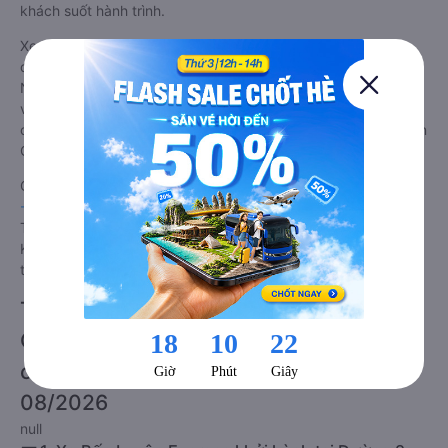
khách suốt hành trình.
Xe Hà Tiên - Kiên Giang Mộ Đức - Quảng Ngãi giường nằm
đôi tốt nhất: Xe từ Hà Tiên - Kiên Giang đi Mộ Đức - Quảng
Ngãi giường nằm đôi được đánh giá chung có chất lượng Tốt
với điểm đánh giá trung bình từ 4.1/5 dựa trên 686 phản hồi
của hành khách Xe về Mộ Đức - Quảng Ngãi từ Hà Tiên - Kiên
Giang.
Giá vé
xe giường nằm đôi đi Mộ Đức - Quảng Ngãi từ Hà Tiên
- Kiên Giang
rẻ nhất là 650000VND của hãng xe Mai Quyên.
Tùy thuộc vào chương trình khuyến mãi, giá vé Xe Hà Tiên -
Kiên Giang đi Mộ Đức - Quảng Ngãi giường nằm đôi này có
thể sẽ rẻ hơn.
Tư vấn TOP 2 xe khách đi Mộ Đức -
Quảng Ngãi từ Hà Tiên - Kiên Giang
chất lượng cao, uy tín, giá rẻ nhất
08/2026
null