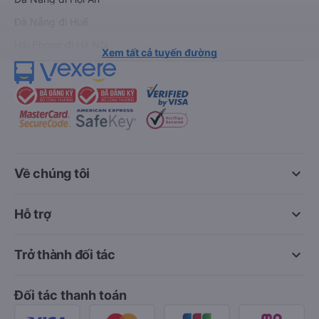
Đà Nẵng đi Huế
Hải Phòng đi Hà Nội
Xem tất cả tuyến đường
keyboard_arrow_down
Về chúng tôi
keyboard_arrow_down
Hỗ trợ
keyboard_arrow_down
Trở thành đối tác
Đối tác thanh toán