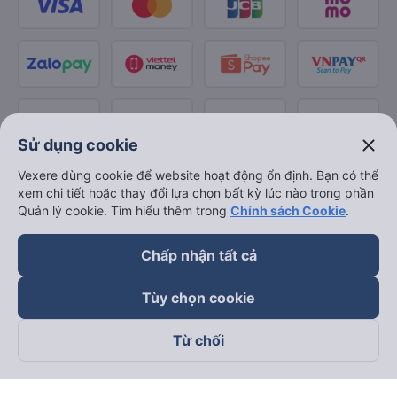
close
Sử dụng cookie
Vexere dùng cookie để website hoạt động ổn định. Bạn có thể
xem chi tiết hoặc thay đổi lựa chọn bất kỳ lúc nào trong phần
Quản lý cookie. Tìm hiểu thêm trong
Chính sách Cookie
.
Chấp nhận tất cả
Tùy chọn cookie
Từ chối
Theo dõi chúng tôi trên
Facebook
Tiktok
Youtube