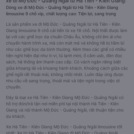
xe đi Mộ Đức - Quảng Ngãi từ Hà Tiên - Kiên Giang:
Dòng xe đi Mộ Đức - Quảng Ngãi từ Hà Tiên - Kiên Giang
limousine 9 chỗ vip, chất lượng cao: Tiện lợi, sang trọng
Là sản phẩm xe đi Mộ Đức - Quảng Ngãi từ Hà Tiên - Kiên
Giang limousine 9 chỗ cải tiến từ xe 16 chỗ. Nội thất được làm
lại với các ghế bọc da chuẩn Châu Âu, không chỉ êm ái cho
chuyến hành trình xa, mà còn mát mẻ và không hề bị hầm bí
như các ghế bọc da bình thường. Kèm theo các ghế có nhiều
tiện nghi hiện đại như ti-vi, tủ lạnh mini, ổ cắm usb, đèn đọc
sách, hệ thống âm thanh cao cấp. Có vách ngăn riêng biệt
giữa khoang lái và khoang hành khách. Khoảng cách giữa các
ghế ngồi rất thoải mái, không nhồi nhét. Luôn đáp ứng được
nhu cầu về sang trọng, thoải mái và tiện nghi trong việc di
chuyển.
Đây là loại xe Hà Tiên - Kiên Giang Mộ Đức - Quảng Ngãi có
hỗ trợ đón/trả tận nơi miễn phí tại nội thành Hà Tiên - Kiên
Giang và nội thành Mộ Đức - Quảng Ngãi, rất thuận tiện cho
du khách.
Xe Hà Tiên - Kiên Giang Mộ Đức - Quảng Ngãi limousine tốt
nhất: Xe từ Hà Tiên - Kiên Giang đi Mộ Đức - Quảng Ngãi