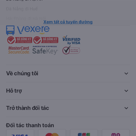
Đà Nẵng đi Huế
Hải Phòng đi Hà Nội
Xem tất cả tuyến đường
keyboard_arrow_down
Về chúng tôi
keyboard_arrow_down
Hỗ trợ
keyboard_arrow_down
Trở thành đối tác
Đối tác thanh toán