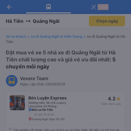
arrow_back
Tải app Vexere ngay!
Tải app Vexere
-30k
Mở app
Mở app
Nhận ưu đãi thành viên độc
-30k/ghế khi đặt vé máy bay qua
quyền
app
Hà Tiên
Quảng Ngãi
Chọn ngày
Vé xe khách
xe đi Quảng Ngãi từ Kiên Giang
xe đi Quảng Ngãi từ Hà
Tiên
Đặt mua vé xe 5 nhà xe đi Quảng Ngãi từ Hà
Tiên chất lượng cao và giá vé ưu đãi nhất
: 5
chuyến mỗi ngày
Vexere Team
Ngày cập nhật: 06/08/2026
Bốn Luyện Express
4.2
Giường nằm 34 chỗ Luxury
(546 đánh giá)
Limousine 24 Phòng
Bến xe Hà Tiên
22 giờ 40 phút
Quảng Ngãi (dọc QL1A)
Trải nghiệm tốt Nhân viên vui vẻ lịch sự và thân thiện Giờ đến có trễ hơn dự