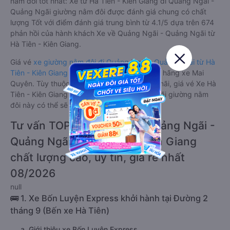
nằm đôi tốt nhất: Xe từ Hà Tiên - Kiên Giang đi Quảng Ngãi -
Quảng Ngãi giường nằm đôi được đánh giá chung có chất
lượng Tốt với điểm đánh giá trung bình từ 4.1/5 dựa trên 674
phản hồi của hành khách Xe về Quảng Ngãi - Quảng Ngãi từ
Hà Tiên - Kiên Giang.
Giá vé
xe giường nằm đôi đi Quảng Ngãi - Quảng Ngãi từ Hà
Tiên - Kiên Giang
rẻ nhất là 650000VND của hãng xe Mai
Quyên. Tùy thuộc vào chương trình khuyến mãi, giá vé Xe Hà
Tiên - Kiên Giang đi Quảng Ngãi - Quảng Ngãi giường nằm
đôi này có thể sẽ rẻ hơn.
Tư vấn TOP 2 xe khách đi Quảng Ngãi -
Quảng Ngãi từ Hà Tiên - Kiên Giang
chất lượng cao, uy tín, giá rẻ nhất
08/2026
null
🚌 1. Xe Bốn Luyện Express khởi hành tại Đường 2
tháng 9 (Bến xe Hà Tiên)
a. Giới thiệu xe Bốn Luyện Express