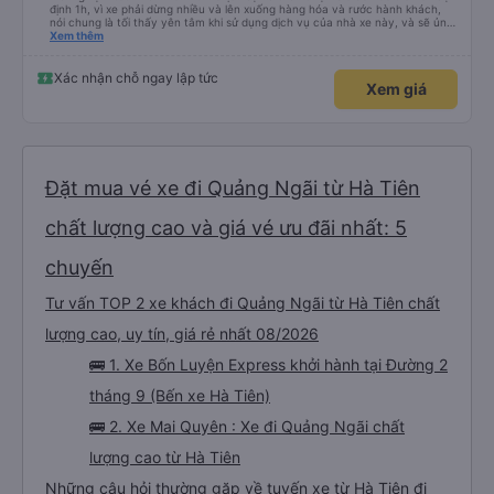
định 1h, vì xe phải dừng nhiều và lên xuống hàng hóa và rước hành khách,
nói chung là tối thấy yên tâm khi sử dụng dịch vụ của nhà xe này, và sẽ ủng
hộ và giới thiệu cho người thân sử dụng dịch vụ của nhà xe này
Xem thêm
Xác nhận chỗ ngay lập tức
Xem giá
Đặt mua vé xe đi Quảng Ngãi từ Hà Tiên
chất lượng cao và giá vé ưu đãi nhất: 5
chuyến
Tư vấn TOP 2 xe khách đi Quảng Ngãi từ Hà Tiên chất
lượng cao, uy tín, giá rẻ nhất 08/2026
🚌 1. Xe Bốn Luyện Express khởi hành tại Đường 2
tháng 9 (Bến xe Hà Tiên)
🚌 2. Xe Mai Quyên : Xe đi Quảng Ngãi chất
lượng cao từ Hà Tiên
Những câu hỏi thường gặp về tuyến xe từ Hà Tiên đi