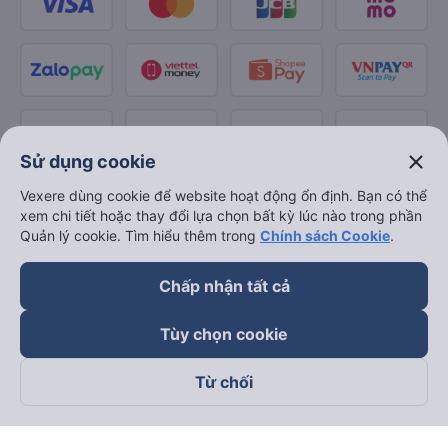
close
Sử dụng cookie
Vexere dùng cookie để website hoạt động ổn định. Bạn có thể
xem chi tiết hoặc thay đổi lựa chọn bất kỳ lúc nào trong phần
Quản lý cookie. Tìm hiểu thêm trong
Chính sách Cookie
.
Chấp nhận tất cả
Tùy chọn cookie
Từ chối
Theo dõi chúng tôi trên
Facebook
Tiktok
Youtube