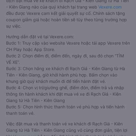
dịch đặt mua vé xe khách đi Rạch Giá - Kiên Giang từ Hà Tiên
- Kiên Giang nào của quý khách tại trang web
Vexere.com
đều được Vexere cam kết giải quyết sự cố. Chính sách tặng
coupon giảm giá hoặc hoàn tiền sẽ tùy theo từng trường hợp
sự việc.
Hướng dẫn đặt vé tại Vexere.com:
Bước 1: Truy cập vào website Vexere hoặc tải app Vexere trên
CH Play hoặc App Store.
Bước 2: Chọn điểm đi, điểm đến, ngày đi, sau đó chọn “TÌM
VÉ XE”.
Bước 3: Chọn hãng xe khách đi Rạch Giá - Kiên Giang từ Hà
Tiên - Kiên Giang, giờ khởi hành phù hợp. Bấm chọn vào
khung giờ quý khách muốn đi để tiến hành đặt vé.
Bước 4: Chọn vị trí/giường ghế, điểm đón, điểm trả và nhập
thông tin hành khách khi đặt mua vé xe đi Rạch Giá - Kiên
Giang từ Hà Tiên - Kiên Giang
Bước 5: Chọn hình thức thanh toán vé phù hợp và tiến hành
thanh toán vé.
Việc đặt mua và thanh toán vé xe khách đi Rạch Giá - Kiên
Giang từ Hà Tiên - Kiên Giang cũng vô cùng đơn giản, tiện lợi