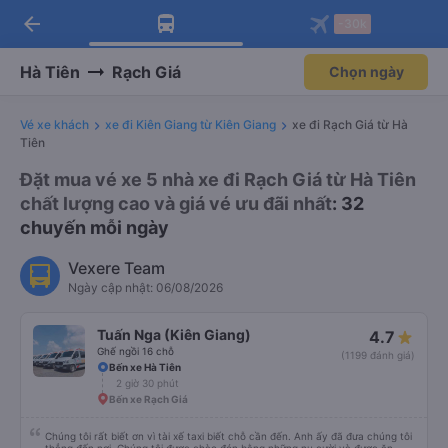
arrow_back
Tải app Vexere ngay!
Tải app Vexere
-30k
Mở app
Mở app
Nhận ưu đãi thành viên độc
-30k/ghế khi đặt vé máy bay qua
quyền
app
Hà Tiên
Rạch Giá
Chọn ngày
Vé xe khách
xe đi Kiên Giang từ Kiên Giang
xe đi Rạch Giá từ Hà
Tiên
Đặt mua vé xe 5 nhà xe đi Rạch Giá từ Hà Tiên
chất lượng cao và giá vé ưu đãi nhất
: 32
chuyến mỗi ngày
Vexere Team
Ngày cập nhật: 06/08/2026
Tuấn Nga (Kiên Giang)
4.7
Ghế ngồi 16 chỗ
(1199 đánh giá)
Bến xe Hà Tiên
2 giờ 30 phút
Bến xe Rạch Giá
Chúng tôi rất biết ơn vì tài xế taxi biết chỗ cần đến. Anh ấy đã đưa chúng tôi