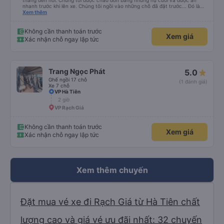
thẳng đến nơi. Chúng tôi được chào đón bằng những nụ cười và được ăn
nhanh trước khi lên xe. Chúng tôi ngồi vào những chỗ đã đặt trước... Đó là
bốn chỗ ngồi ở phía sau cùng của xe... Các con tôi gọi đó là &quot;xe xóc
Xem thêm
nảy&quot; vì chuyến đi rất rất gập ghềnh. Tài xế của chúng tôi là một người
lái xe Việt Nam điển hình. Chuyến đi rất đẹp với những con kênh và những
ngôi nhà ven kênh.
Không cần thanh toán trước
Xem giá
Xác nhận chỗ ngay lập tức
Trang Ngọc Phát
5.0
Ghế ngồi 17 chỗ
(1 đánh giá)
Xe 7 chỗ
VP Hà Tiên
2 giờ
VP Rạch Giá
Không cần thanh toán trước
Xem giá
Xác nhận chỗ ngay lập tức
Xem thêm chuyến
Đặt mua vé xe đi Rạch Giá từ Hà Tiên chất
lượng cao và giá vé ưu đãi nhất: 32 chuyến