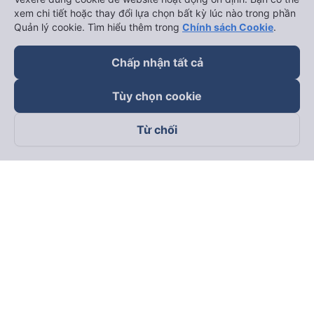
xem chi tiết hoặc thay đổi lựa chọn bất kỳ lúc nào trong phần
Quản lý cookie. Tìm hiểu thêm trong
Chính sách Cookie
.
Chấp nhận tất cả
Tùy chọn cookie
Từ chối
Theo dõi chúng tôi trên
Facebook
Tiktok
Youtube
Công ty TNHH Thương Mại Dịch Vụ Vexere
Địa chỉ đăng ký kinh doanh: 8C Chữ Đồng Tử, Phường Tân
Sơn Nhất, TP. Hồ Chí Minh, Việt Nam
Địa chỉ
:
Lầu 2, toà nhà H3 Circo Hoàng Diệu, 384 Hoàng Diệu,
Phường Khánh Hội, TP Hồ Chí Minh, Việt Nam
Tầng 3, toà nhà 101 Láng Hạ, 101 Láng Hạ, Phường Láng, TP.
Hà Nội, Việt Nam