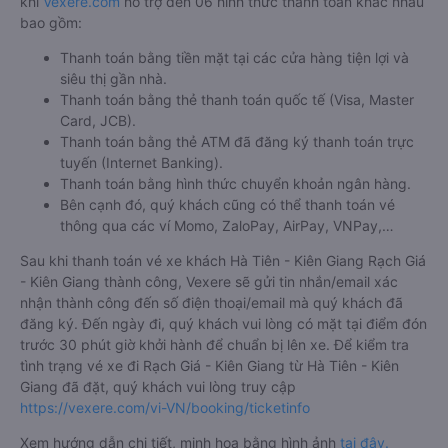
khi
Vexere.com
hỗ trợ đến 06 hình thức thanh toán khác nhau
bao gồm:
Thanh toán bằng tiền mặt tại các cửa hàng tiện lợi và
siêu thị gần nhà.
Thanh toán bằng thẻ thanh toán quốc tế (Visa, Master
Card, JCB).
Thanh toán bằng thẻ ATM đã đăng ký thanh toán trực
tuyến (Internet Banking).
Thanh toán bằng hình thức chuyển khoản ngân hàng.
Bên cạnh đó, quý khách cũng có thể thanh toán vé
thông qua các ví Momo, ZaloPay, AirPay, VNPay,…
Sau khi thanh toán vé xe khách Hà Tiên - Kiên Giang Rạch Giá
- Kiên Giang thành công, Vexere sẽ gửi tin nhắn/email xác
nhận thành công đến số điện thoại/email mà quý khách đã
đăng ký. Đến ngày đi, quý khách vui lòng có mặt tại điểm đón
trước 30 phút giờ khởi hành để chuẩn bị lên xe. Để kiểm tra
tình trạng vé xe đi Rạch Giá - Kiên Giang từ Hà Tiên - Kiên
Giang đã đặt, quý khách vui lòng truy cập
https://vexere.com/vi-VN/booking/ticketinfo
Xem hướng dẫn chi tiết, minh họa bằng hình ảnh
tại đây.