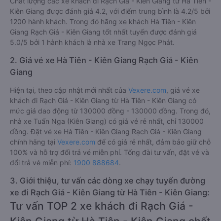
Chất lượng các xe khách đi Rạch Giá - Kiên Giang từ Hà Tiên -
Kiên Giang được đánh giá 4.2, với điểm trung bình là 4.2/5 bởi
1200 hành khách. Trong đó hãng xe khách Hà Tiên - Kiên
Giang Rạch Giá - Kiên Giang tốt nhất tuyến được đánh giá
5.0/5 bởi 1 hành khách là nhà xe Trang Ngọc Phát.
2. Giá vé xe Hà Tiên - Kiên Giang Rạch Giá - Kiên
Giang
Hiện tại, theo cập nhật mới nhất của
Vexere.com
, giá vé xe
khách đi Rạch Giá - Kiên Giang từ Hà Tiên - Kiên Giang có
mức giá dao động từ 130000 đồng - 130000 đồng. Trong đó,
nhà xe Tuấn Nga (Kiên Giang) có giá vé rẻ nhất, chỉ 130000
đồng. Đặt vé xe Hà Tiên - Kiên Giang Rạch Giá - Kiên Giang
chính hãng tại
Vexere.com
để có giá rẻ nhất, đảm bảo giữ chỗ
100% và hỗ trợ đổi trả vé miễn phí. Tổng đài tư vấn, đặt vé và
đổi trả vé miễn phí:
1900 888684
.
3. Giới thiệu, tư vấn các dòng xe chạy tuyến đường
xe đi Rạch Giá - Kiên Giang từ Hà Tiên - Kiên Giang:
Tư vấn TOP 2 xe khách đi Rạch Giá -