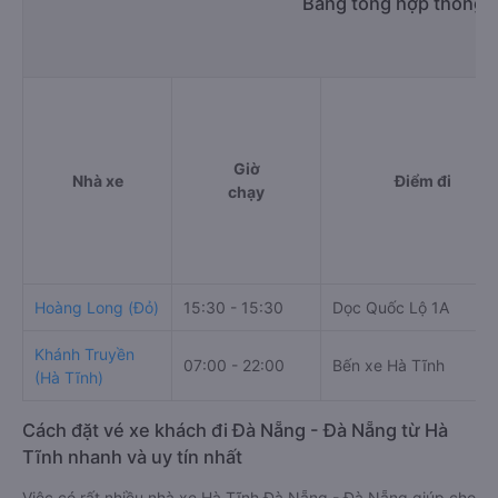
Bảng tổng hợp thông t
Giờ
Nhà xe
Điểm đi
chạy
Hoàng Long (Đỏ)
15:30 - 15:30
Dọc Quốc Lộ 1A
Khánh Truyền
07:00 - 22:00
Bến xe Hà Tĩnh
(Hà Tĩnh)
Cách đặt vé xe khách đi Đà Nẵng - Đà Nẵng từ Hà
Tĩnh nhanh và uy tín nhất
Việc có rất nhiều nhà xe Hà Tĩnh Đà Nẵng - Đà Nẵng giúp cho