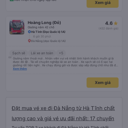
Xem giá
Hoàng Long (Đỏ)
4.6
Giường nằm 42 chỗ
(432 đánh giá)
Hà Tĩnh (Dọc Quốc lộ 1A)
6 giờ 30 phút
Đà Nẵng (dọc Quốc lộ 1A)
Sạch sẽ
Lái xe an toàn
+5
Giường nằm thoải mái . Nhân viên vui vẻ nhiệt tình hành khách muốn gì là
được đó 😆 . Tài xế chuyên nghiệp lái xe an toàn . Xe sạch sẽ có ổ sạc tại
giường rất tiện nghi . Xe chạy đúng giờ và được sắp xếp đúng chỗ như đã đặt
. Điểm 10 cho hoàng long đỏ 👍
Xem thêm
Xem giá
Đặt mua vé xe đi Đà Nẵng từ Hà Tĩnh chất
lượng cao và giá vé ưu đãi nhất: 17 chuyến
Tư vấn TOP 2 xe khách đi Đà Nẵng từ Hà Tĩnh chất