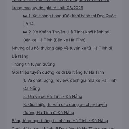
lượng cao, uy tín, giá rẻ nhất 08/2026
🚌 1. Xe Hoàng Long (Đỏ) khởi hành tại Dọc Quốc
Lộ 1A
🚌 2. Xe Khánh Truyền (Hà Tĩnh) khởi hành tại
Bến xe Hà Tĩnh (Bến xe Hà Tĩnh)
Những câu hỏi thường gặp về tuyến xe từ Hà Tĩnh đi
Đà Nẵng
Thông tin tuyến đường
Giới thiệu tuyến đường xe đi Đà Nẵng từ Hà Tĩnh
1. Về chất lượng, review, đánh giá nhà xe Hà Tĩnh
Đà Nẵng
2. Giá vé xe Hà Tĩnh - Đà Nẵng
3. Giới thiệu, tư vấn các dòng xe chạy tuyến
đường Hà Tĩnh đi Đà Nẵng
Bảng tổng hợp thông tin nhà xe Hà Tĩnh - Đà Nẵng
Cách đặt vé xe khách đi Đà Nẵng từ Hà Tĩnh nhanh và