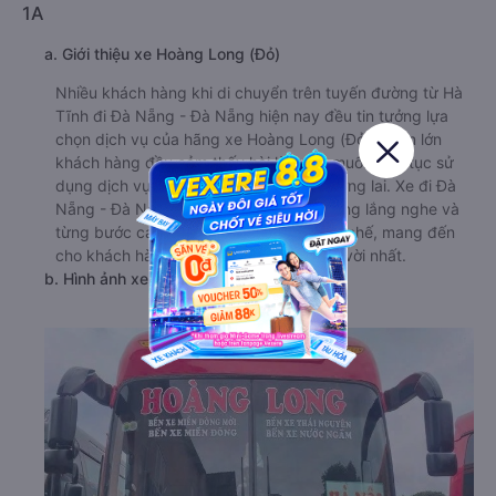
1A
a. Giới thiệu xe Hoàng Long (Đỏ)
Nhiều khách hàng khi di chuyển trên tuyến đường từ Hà
Tĩnh đi Đà Nẵng - Đà Nẵng hiện nay đều tin tưởng lựa
chọn dịch vụ của hãng xe Hoàng Long (Đỏ). Phần lớn
khách hàng đều cảm thấy hài lòng và muốn tiếp tục sử
dụng dịch vụ của hãng xe này trong tương lai. Xe đi Đà
Nẵng - Đà Nẵng từ Hà Tĩnh luôn sẵn sàng lắng nghe và
từng bước cải thiện những mặt còn hạn chế, mang đến
cho khách hàng những chuyến đi tuyệt vời nhất.
b. Hình ảnh xe Hoàng Long (Đỏ)