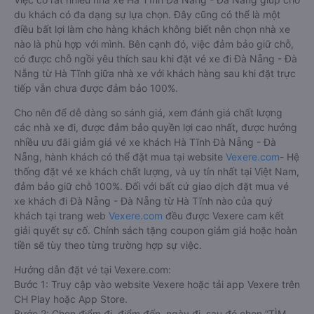
du khách có đa dạng sự lựa chọn. Đây cũng có thể là một
điều bất lợi làm cho hàng khách không biết nên chọn nhà xe
nào là phù hợp với mình. Bên cạnh đó, việc đảm bảo giữ chỗ,
có được chỗ ngồi yêu thích sau khi đặt vé xe đi Đà Nẵng - Đà
Nẵng từ Hà Tĩnh giữa nhà xe với khách hàng sau khi đặt trực
tiếp vẫn chưa được đảm bảo 100%.
Cho nên để dễ dàng so sánh giá, xem đánh giá chất lượng
các nhà xe đi, được đảm bảo quyền lợi cao nhất, được hưởng
nhiều ưu đãi giảm giá vé xe khách Hà Tĩnh Đà Nẵng - Đà
Nẵng, hành khách có thể đặt mua tại website
Vexere.com
- Hệ
thống đặt vé xe khách chất lượng, và uy tín nhất tại Việt Nam,
đảm bảo giữ chỗ 100%. Đối với bất cứ giao dịch đặt mua vé
xe khách đi Đà Nẵng - Đà Nẵng từ Hà Tĩnh nào của quý
khách tại trang web
Vexere.com
đều được Vexere cam kết
giải quyết sự cố. Chính sách tặng coupon giảm giá hoặc hoàn
tiền sẽ tùy theo từng trường hợp sự việc.
Hướng dẫn đặt vé tại Vexere.com:
Bước 1: Truy cập vào website Vexere hoặc tải app Vexere trên
CH Play hoặc App Store.
Bước 2: Chọn điểm đi, điểm đến, ngày đi, sau đó chọn “TÌM