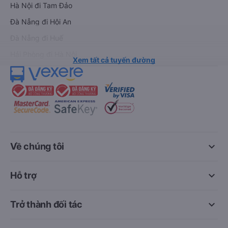
Hà Nội đi Tam Đảo
Đà Nẵng đi Hội An
Đà Nẵng đi Huế
Hải Phòng đi Hà Nội
Xem tất cả tuyến đường
keyboard_arrow_down
Về chúng tôi
keyboard_arrow_down
Hỗ trợ
keyboard_arrow_down
Trở thành đối tác