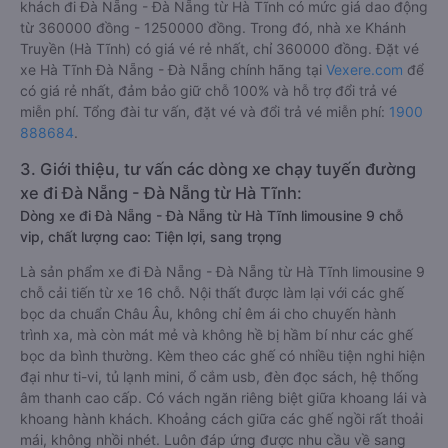
khách đi Đà Nẵng - Đà Nẵng từ Hà Tĩnh có mức giá dao động
từ 360000 đồng - 1250000 đồng. Trong đó, nhà xe Khánh
Truyền (Hà Tĩnh) có giá vé rẻ nhất, chỉ 360000 đồng. Đặt vé
xe Hà Tĩnh Đà Nẵng - Đà Nẵng chính hãng tại
Vexere.com
để
có giá rẻ nhất, đảm bảo giữ chỗ 100% và hỗ trợ đổi trả vé
miễn phí. Tổng đài tư vấn, đặt vé và đổi trả vé miễn phí:
1900
888684
.
3. Giới thiệu, tư vấn các dòng xe chạy tuyến đường
xe đi Đà Nẵng - Đà Nẵng từ Hà Tĩnh:
Dòng xe đi Đà Nẵng - Đà Nẵng từ Hà Tĩnh limousine 9 chỗ
vip, chất lượng cao: Tiện lợi, sang trọng
Là sản phẩm xe đi Đà Nẵng - Đà Nẵng từ Hà Tĩnh limousine 9
chỗ cải tiến từ xe 16 chỗ. Nội thất được làm lại với các ghế
bọc da chuẩn Châu Âu, không chỉ êm ái cho chuyến hành
trình xa, mà còn mát mẻ và không hề bị hầm bí như các ghế
bọc da bình thường. Kèm theo các ghế có nhiều tiện nghi hiện
đại như ti-vi, tủ lạnh mini, ổ cắm usb, đèn đọc sách, hệ thống
âm thanh cao cấp. Có vách ngăn riêng biệt giữa khoang lái và
khoang hành khách. Khoảng cách giữa các ghế ngồi rất thoải
mái, không nhồi nhét. Luôn đáp ứng được nhu cầu về sang