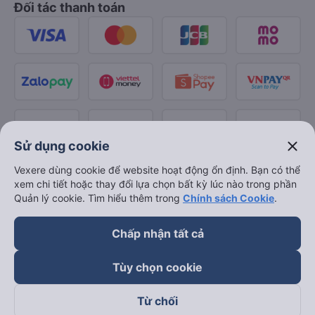
Đối tác thanh toán
close
Sử dụng cookie
Vexere dùng cookie để website hoạt động ổn định. Bạn có thể
xem chi tiết hoặc thay đổi lựa chọn bất kỳ lúc nào trong phần
Quản lý cookie. Tìm hiểu thêm trong
Chính sách Cookie
.
Chấp nhận tất cả
Tùy chọn cookie
Từ chối