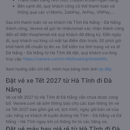
Bên cạnh đó, quý khách cũng có thể thanh toán vé
thông qua các ví Momo, ZaloPay, AirPay, VNPay,…
Sau khi thanh toán vé xe khách Hà Tĩnh Đà Nẵng - Đà Nẵng
thành công, Vexere sẽ gửi tin nhắn/email xác nhận thành công
đến số điện thoại/email mà quý khách đã đăng ký. Đến ngày
đi, quý khách vui lòng có mặt tại điểm đón trước 30 phút giờ
khởi hành để chuẩn bị lên xe. Để kiểm tra tình trạng vé xe đi
Đà Nẵng - Đà Nẵng từ Hà Tĩnh đã đặt, quý khách vui lòng
truy cập
https://vexere.com/vi-VN/booking/ticketinfo
Xem hướng dẫn chi tiết, minh họa bằng hình ảnh
tại đây.
Đặt vé xe Tết 2027 từ Hà Tĩnh đi Đà
Nẵng
Vé xe tết 2027 từ Hà Tĩnh đi Đà Nẵng vẫn chưa được công
bố. Vexere.com sẽ sớm thông báo cho các bạn thông tin vé
xe Tết 2027 bao gồm giá vé, lịch trình, ngày giờ bán vé của
các hãng xe khách đi tuyến đường Hà Tĩnh - Đà Nẵng và Đà
Nẵng - Hà Tĩnh ngay khi có thông tin từ các hãng xe.
Đặt vé máy bay giá rẻ từ Hà Tĩnh đi Đà