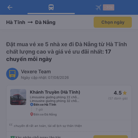
arrow_back
Tải app Vexere ngay!
Tải app Vexere
-30k
Mở app
Mở app
Nhận ưu đãi thành viên độc
-30k/ghế khi đặt vé máy bay qua
quyền
app
Hà Tĩnh
Đà Nẵng
Chọn ngày
Đặt mua vé xe 5 nhà xe đi Đà Nẵng từ Hà Tĩnh
chất lượng cao và giá vé ưu đãi nhất
: 17
chuyến mỗi ngày
Vexere Team
Ngày cập nhật: 07/08/2026
Khánh Truyền (Hà Tĩnh)
4.5
Limousine giường phòng 22 chỗ (WC)
(57 đánh giá)
Limousine giường phòng 32 chỗ (WC)
Bến xe Hà Tĩnh
7 giờ
Bến xe Đà Nẵng
chuyến đi rất an toàn, tài xế lịch sự thân thiện
Xác nhận chỗ ngay lập tức