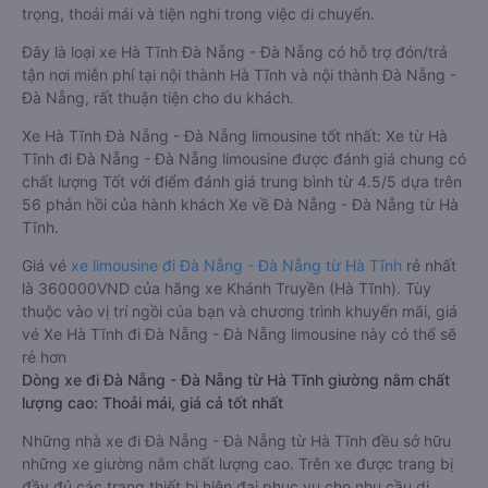
trọng, thoải mái và tiện nghi trong việc di chuyển.
Đây là loại xe Hà Tĩnh Đà Nẵng - Đà Nẵng có hỗ trợ đón/trả
tận nơi miễn phí tại nội thành Hà Tĩnh và nội thành Đà Nẵng -
Đà Nẵng, rất thuận tiện cho du khách.
Xe Hà Tĩnh Đà Nẵng - Đà Nẵng limousine tốt nhất: Xe từ Hà
Tĩnh đi Đà Nẵng - Đà Nẵng limousine được đánh giá chung có
chất lượng Tốt với điểm đánh giá trung bình từ 4.5/5 dựa trên
56 phản hồi của hành khách Xe về Đà Nẵng - Đà Nẵng từ Hà
Tĩnh.
Giá vé
xe limousine đi Đà Nẵng - Đà Nẵng từ Hà Tĩnh
rẻ nhất
là 360000VND của hãng xe Khánh Truyền (Hà Tĩnh). Tùy
thuộc vào vị trí ngồi của bạn và chương trình khuyến mãi, giá
vé Xe Hà Tĩnh đi Đà Nẵng - Đà Nẵng limousine này có thể sẽ
rẻ hơn
Dòng xe đi Đà Nẵng - Đà Nẵng từ Hà Tĩnh giường nằm chất
lượng cao: Thoải mái, giá cả tốt nhất
Những nhà xe đi Đà Nẵng - Đà Nẵng từ Hà Tĩnh đều sở hữu
những xe giường nằm chất lượng cao. Trên xe được trang bị
đầy đủ các trang thiết bị hiện đại phục vụ cho nhu cầu di