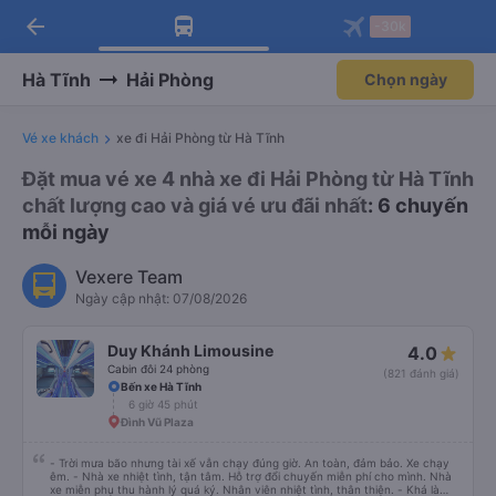
arrow_back
Tải app Vexere ngay!
Tải app Vexere
-30k
Mở app
Mở app
Nhận ưu đãi thành viên độc
-30k/ghế khi đặt vé máy bay qua
quyền
app
Hà Tĩnh
Hải Phòng
Chọn ngày
Vé xe khách
xe đi Hải Phòng từ Hà Tĩnh
Đặt mua vé xe 4 nhà xe đi Hải Phòng từ Hà Tĩnh
chất lượng cao và giá vé ưu đãi nhất
: 6 chuyến
mỗi ngày
Vexere Team
Ngày cập nhật: 07/08/2026
Duy Khánh Limousine
4.0
Cabin đôi 24 phòng
(821 đánh giá)
Bến xe Hà Tĩnh
6 giờ 45 phút
Đình Vũ Plaza
- Trời mưa bão nhưng tài xế vẫn chạy đúng giờ. An toàn, đảm bảo. Xe chạy
êm. - Nhà xe nhiệt tình, tận tâm. Hỗ trợ đổi chuyến miễn phí cho mình. Nhà
xe miễn phụ thu hành lý quá ký. Nhân viên nhiệt tình, thân thiện. - Khá là