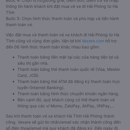
Bước 4: Chọn vị trí/giường ghế, điểm đón, điểm trả và nhập
thông tin hành khách khi đặt mua vé xe đi Hải Phòng từ Hà
Tĩnh
Bước 5: Chọn hình thức thanh toán vé phù hợp và tiến hành
thanh toán vé.
Việc đặt mua và thanh toán vé xe khách đi Hải Phòng từ Hà
Tĩnh cũng vô cùng đơn giản, tiện lợi khi
Vexere.com
hỗ trợ
đến 06 hình thức thanh toán khác nhau bao gồm:
Thanh toán bằng tiền mặt tại các cửa hàng tiện lợi và
siêu thị gần nhà.
Thanh toán bằng thẻ thanh toán quốc tế (Visa, Master
Card, JCB).
Thanh toán bằng thẻ ATM đã đăng ký thanh toán trực
tuyến (Internet Banking).
Thanh toán bằng hình thức chuyển khoản ngân hàng.
Bên cạnh đó, quý khách cũng có thể thanh toán vé
thông qua các ví Momo, ZaloPay, AirPay, VNPay,…
Sau khi thanh toán vé xe khách Hà Tĩnh Hải Phòng thành
công, Vexere sẽ gửi tin nhắn/email xác nhận thành công đến
số điện thoại/email mà quý khách đã đăng ký. Đến ngày đi,