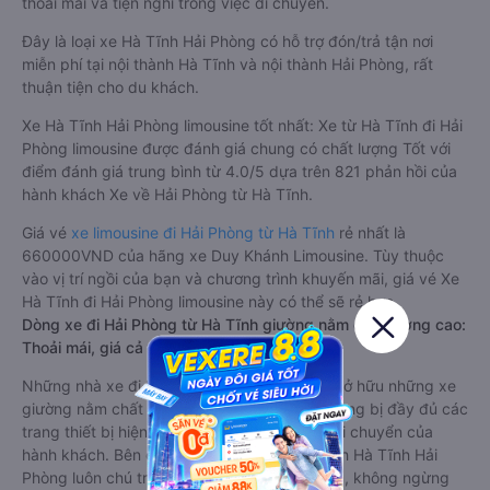
thoải mái và tiện nghi trong việc di chuyển.
Đây là loại xe Hà Tĩnh Hải Phòng có hỗ trợ đón/trả tận nơi
miễn phí tại nội thành Hà Tĩnh và nội thành Hải Phòng, rất
thuận tiện cho du khách.
Xe Hà Tĩnh Hải Phòng limousine tốt nhất: Xe từ Hà Tĩnh đi Hải
Phòng limousine được đánh giá chung có chất lượng Tốt với
điểm đánh giá trung bình từ 4.0/5 dựa trên 821 phản hồi của
hành khách Xe về Hải Phòng từ Hà Tĩnh.
Giá vé
xe limousine đi Hải Phòng từ Hà Tĩnh
rẻ nhất là
660000VND của hãng xe Duy Khánh Limousine. Tùy thuộc
vào vị trí ngồi của bạn và chương trình khuyến mãi, giá vé Xe
Hà Tĩnh đi Hải Phòng limousine này có thể sẽ rẻ hơn
Dòng xe đi Hải Phòng từ Hà Tĩnh giường nằm chất lượng cao:
Thoải mái, giá cả tốt nhất
Những nhà xe đi Hải Phòng từ Hà Tĩnh đều sở hữu những xe
giường nằm chất lượng cao. Trên xe được trang bị đầy đủ các
trang thiết bị hiện đại phục vụ cho nhu cầu di chuyển của
hành khách. Bên cạnh đó, các hãng xe khách Hà Tĩnh Hải
Phòng luôn chú trọng đến chất lượng dịch vụ, không ngừng