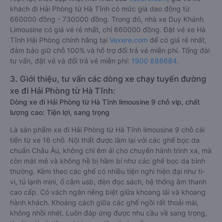
khách đi Hải Phòng từ Hà Tĩnh có mức giá dao động từ
660000 đồng - 730000 đồng. Trong đó, nhà xe Duy Khánh
Limousine có giá vé rẻ nhất, chỉ 660000 đồng. Đặt vé xe Hà
Tĩnh Hải Phòng chính hãng tại
Vexere.com
để có giá rẻ nhất,
đảm bảo giữ chỗ 100% và hỗ trợ đổi trả vé miễn phí. Tổng đài
tư vấn, đặt vé và đổi trả vé miễn phí:
1900 888684
.
3. Giới thiệu, tư vấn các dòng xe chạy tuyến đường
xe đi Hải Phòng từ Hà Tĩnh:
Dòng xe đi Hải Phòng từ Hà Tĩnh limousine 9 chỗ vip, chất
lượng cao: Tiện lợi, sang trọng
Là sản phẩm xe đi Hải Phòng từ Hà Tĩnh limousine 9 chỗ cải
tiến từ xe 16 chỗ. Nội thất được làm lại với các ghế bọc da
chuẩn Châu Âu, không chỉ êm ái cho chuyến hành trình xa, mà
còn mát mẻ và không hề bị hầm bí như các ghế bọc da bình
thường. Kèm theo các ghế có nhiều tiện nghi hiện đại như ti-
vi, tủ lạnh mini, ổ cắm usb, đèn đọc sách, hệ thống âm thanh
cao cấp. Có vách ngăn riêng biệt giữa khoang lái và khoang
hành khách. Khoảng cách giữa các ghế ngồi rất thoải mái,
không nhồi nhét. Luôn đáp ứng được nhu cầu về sang trọng,