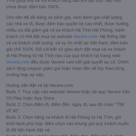
Tĩnh giữa nhà xe với khách hàng sau khi đặt trực tiếp vẫn
chưa được đảm bảo 100%.
Cho nên để dễ dàng so sánh giá, xem đánh giá chất lượng
các nhà xe đi, được đảm bảo quyền lợi cao nhất, được hưởng
nhiều ưu đãi giảm giá vé xe khách Hà Tĩnh Hải Phòng, hành
khách có thể đặt mua tại website
Vexere.com
- Hệ thống đặt
vé xe khách chất lượng, và uy tín nhất tại Việt Nam, đảm bảo
giữ chỗ 100%. Đối với bất cứ giao dịch đặt mua vé xe khách
đi Hải Phòng từ Hà Tĩnh nào của quý khách tại trang web
Vexere.com
đều được Vexere cam kết giải quyết sự cố. Chính
sách tặng coupon giảm giá hoặc hoàn tiền sẽ tùy theo từng
trường hợp sự việc.
Hướng dẫn đặt vé tại Vexere.com:
Bước 1: Truy cập vào website Vexere hoặc tải app Vexere trên
CH Play hoặc App Store.
Bước 2: Chọn điểm đi, điểm đến, ngày đi, sau đó chọn “TÌM
VÉ XE”.
Bước 3: Chọn hãng xe khách đi Hải Phòng từ Hà Tĩnh, giờ
khởi hành phù hợp. Bấm chọn vào khung giờ quý khách muốn
đi để tiến hành đặt vé.