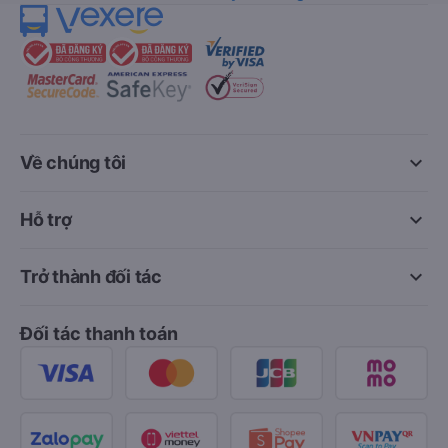
keyboard_arrow_down
Về chúng tôi
keyboard_arrow_down
Hỗ trợ
keyboard_arrow_down
Trở thành đối tác
Đối tác thanh toán