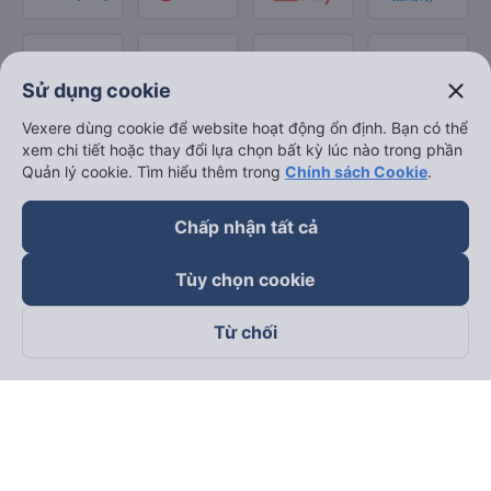
close
Sử dụng cookie
Vexere dùng cookie để website hoạt động ổn định. Bạn có thể
xem chi tiết hoặc thay đổi lựa chọn bất kỳ lúc nào trong phần
Quản lý cookie. Tìm hiểu thêm trong
Chính sách Cookie
.
Chấp nhận tất cả
Tùy chọn cookie
Từ chối
Theo dõi chúng tôi trên
Facebook
Tiktok
Youtube
Công ty TNHH Thương Mại Dịch Vụ Vexere