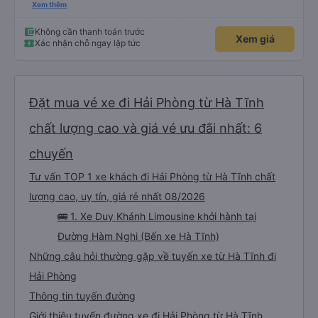
thích tài xế. Lái xe an toàn. Chu đáo, thân thiện, nhiệt tình. - Xe ngồi thoải
Xem thêm
mái, có massage, có ổ cắm sạc. - Giữa trời mưa bão, mình vẫn kịp giờ
check-in sân bay nên cho 5 sao.
Không cần thanh toán trước
Xem giá
Xác nhận chỗ ngay lập tức
Đặt mua vé xe đi Hải Phòng từ Hà Tĩnh
chất lượng cao và giá vé ưu đãi nhất: 6
chuyến
Tư vấn TOP 1 xe khách đi Hải Phòng từ Hà Tĩnh chất
lượng cao, uy tín, giá rẻ nhất 08/2026
🚌 1. Xe Duy Khánh Limousine khởi hành tại
Đường Hàm Nghi (Bến xe Hà Tĩnh)
Những câu hỏi thường gặp về tuyến xe từ Hà Tĩnh đi
Hải Phòng
Thông tin tuyến đường
Giới thiệu tuyến đường xe đi Hải Phòng từ Hà Tĩnh