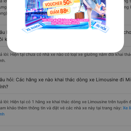
rả lời: Những hãng xe đi Hà Tĩnh Minh Hóa - Quảng Bình chất lượng t
ưng Long đi Minh Hóa - Quảng Bình từ Hà Tĩnh với điểm chất lượng 
àng).
âu hỏi: Có loại xe Hà Tĩnh Minh Hóa - Quảng Bình dành cho
ôi không?
rả lời: Hiện tại chưa có nhà xe nào có loại xe giường nằm đôi khai t
nh.
âu hỏi: Các hãng xe nào khai thác dòng xe Limousine đi M
ĩnh?
rả lời: Hiện tại có 1 hãng xe khai thác dòng xe Limousine trên tuyế
ham khảo thêm thông tin và đặt vé các nhà xe này tại trang này:
Xe l
ình