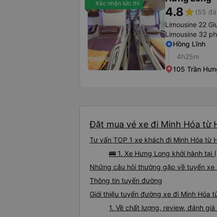
Xác nhận tức thì
4.8
star
(55 đá
Limousine 22 Gi
Limousine 32 p
Hồng Lĩnh
4h25m
105 Trần Hưn
Đặt mua vé xe đi Minh Hóa từ H
Tư vấn TOP 1 xe khách đi Minh Hóa từ Hà
🚌 1. Xe Hưng Long khởi hành tại 
Những câu hỏi thường gặp về tuyến xe 
Thông tin tuyến đường
Giới thiệu tuyến đường xe đi Minh Hóa t
1. Về chất lượng, review, đánh gi