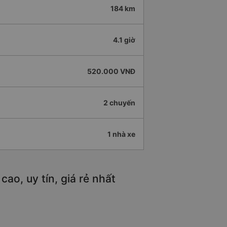
184 km
4.1 giờ
520.000 VNĐ
2 chuyến
1 nhà xe
ao, uy tín, giá rẻ nhất