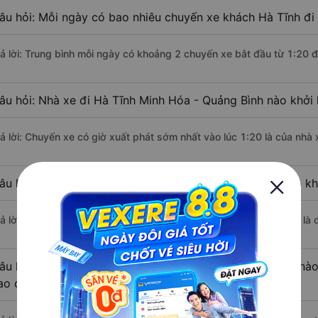
âu hỏi: Mỗi ngày có bao nhiêu chuyến xe khách Hà Tĩnh đi
rả lời: Trung bình mỗi ngày có khoảng 2 chuyến xe bắt đầu từ 1:20 
âu hỏi: Nhà xe đi Hà Tĩnh Minh Hóa - Quảng Bình nào khởi
rả lời: Chuyến xe có giờ xuất phát sớm nhất vào lúc 1:20 là của nhà
âu hỏi: Nhà xe đi Minh Hóa - Quảng Bình từ Hà Tĩnh nào kh
rả lời: Chuyến xe có giờ xuất phát trễ (muộn) nhất là vào lúc 2:50 l
âu hỏi: Review xe đi Minh Hóa - Quảng Bình từ Hà Tĩnh nào 
ao cấp nhất?