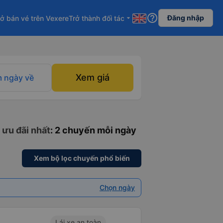
help_outline
Đăng nhập
ở bán vé trên Vexere
Trở thành đối tác
arrow_drop_down
Xem giá
 ngày về
 ưu đãi nhất
: 2 chuyến mỗi ngày
Xem bộ lọc chuyến phổ biến
Chọn ngày
Lái xe an toàn