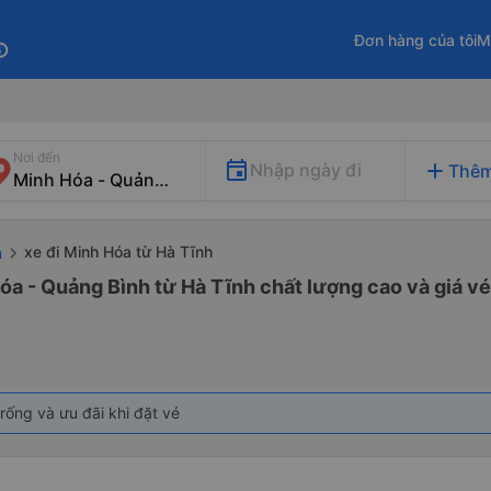
Đơn hàng của tôi
M
fo
Nơi đến
add
Nhập ngày đi
Thêm
xe đi Minh Hóa từ Hà Tĩnh
h
óa - Quảng Bình từ Hà Tĩnh chất lượng cao và giá vé
rống và ưu đãi khi đặt vé