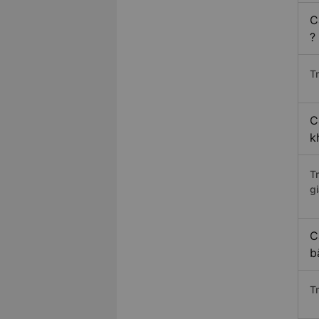
C
?
Tr
C
k
T
gi
C
b
T