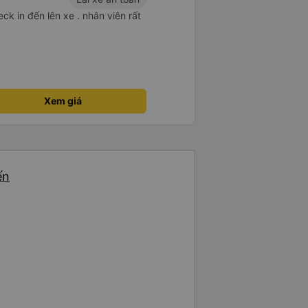
ck in đến lên xe . nhân viên rất
Xem giá
ến