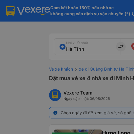
Cam kết hoàn 150% nếu nhà xe

không cung cấp dịch vụ vận chuyển (*)
in
Nơi xuất phát
import_export
Vé xe khách
xe đi Quảng Bình từ Hà Tĩn
Đặt mua vé xe 4 nhà xe đi Minh H
Vexere Team
Ngày cập nhật: 06/08/2026
Chọn ngày đi để xem giá vé, số ghế t
info
Hưng Long