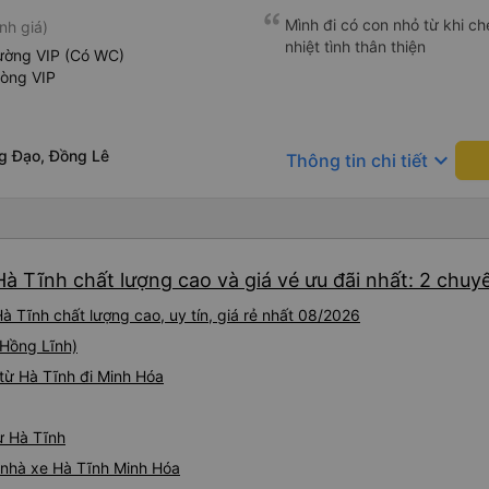
Mình đi có con nhỏ từ khi che
nh giá)
nhiệt tình thân thiện
ường VIP (Có WC)
hòng VIP
g Đạo, Đồng Lê
keyboard_arrow_down
Thông tin chi tiết
à Tĩnh chất lượng cao và giá vé ưu đãi nhất: 2 chuy
 Tĩnh chất lượng cao, uy tín, giá rẻ nhất 08/2026
(Hồng Lĩnh)
từ Hà Tĩnh đi Minh Hóa
ừ Hà Tĩnh
á nhà xe Hà Tĩnh Minh Hóa