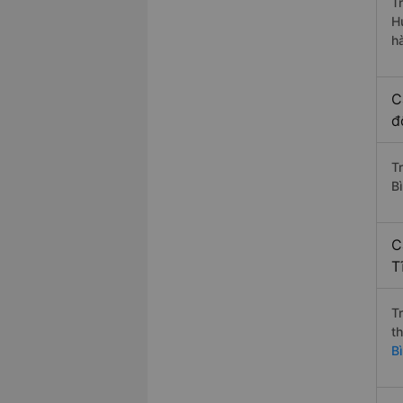
T
H
h
C
đ
T
Bì
C
T
T
t
B