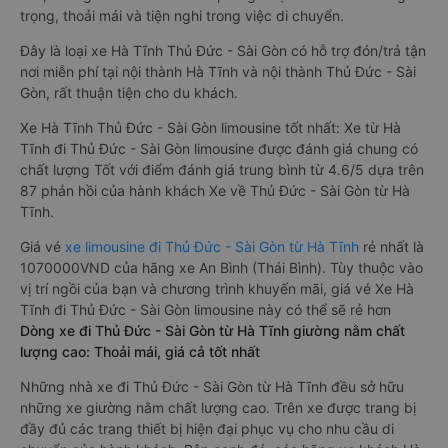
trọng, thoải mái và tiện nghi trong việc di chuyển.
Đây là loại xe Hà Tĩnh Thủ Đức - Sài Gòn có hỗ trợ đón/trả tận
nơi miễn phí tại nội thành Hà Tĩnh và nội thành Thủ Đức - Sài
Gòn, rất thuận tiện cho du khách.
Xe Hà Tĩnh Thủ Đức - Sài Gòn limousine tốt nhất: Xe từ Hà
Tĩnh đi Thủ Đức - Sài Gòn limousine được đánh giá chung có
chất lượng Tốt với điểm đánh giá trung bình từ 4.6/5 dựa trên
87 phản hồi của hành khách Xe về Thủ Đức - Sài Gòn từ Hà
Tĩnh.
Giá vé
xe limousine đi Thủ Đức - Sài Gòn từ Hà Tĩnh
rẻ nhất là
1070000VND của hãng xe An Bình (Thái Bình). Tùy thuộc vào
vị trí ngồi của bạn và chương trình khuyến mãi, giá vé Xe Hà
Tĩnh đi Thủ Đức - Sài Gòn limousine này có thể sẽ rẻ hơn
Dòng xe đi Thủ Đức - Sài Gòn từ Hà Tĩnh giường nằm chất
lượng cao: Thoải mái, giá cả tốt nhất
Những nhà xe đi Thủ Đức - Sài Gòn từ Hà Tĩnh đều sở hữu
những xe giường nằm chất lượng cao. Trên xe được trang bị
đầy đủ các trang thiết bị hiện đại phục vụ cho nhu cầu di