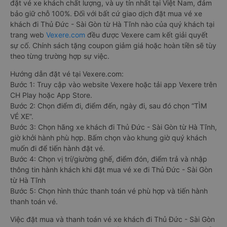
đặt vé xe khách chất lượng, và uy tín nhất tại Việt Nam, đảm
bảo giữ chỗ 100%. Đối với bất cứ giao dịch đặt mua vé xe
khách đi Thủ Đức - Sài Gòn từ Hà Tĩnh nào của quý khách tại
trang web
Vexere.com
đều được Vexere cam kết giải quyết
sự cố. Chính sách tặng coupon giảm giá hoặc hoàn tiền sẽ tùy
theo từng trường hợp sự việc.
Hướng dẫn đặt vé tại Vexere.com:
Bước 1: Truy cập vào website Vexere hoặc tải app Vexere trên
CH Play hoặc App Store.
Bước 2: Chọn điểm đi, điểm đến, ngày đi, sau đó chọn “TÌM
VÉ XE”.
Bước 3: Chọn hãng xe khách đi Thủ Đức - Sài Gòn từ Hà Tĩnh,
giờ khởi hành phù hợp. Bấm chọn vào khung giờ quý khách
muốn đi để tiến hành đặt vé.
Bước 4: Chọn vị trí/giường ghế, điểm đón, điểm trả và nhập
thông tin hành khách khi đặt mua vé xe đi Thủ Đức - Sài Gòn
từ Hà Tĩnh
Bước 5: Chọn hình thức thanh toán vé phù hợp và tiến hành
thanh toán vé.
Việc đặt mua và thanh toán vé xe khách đi Thủ Đức - Sài Gòn