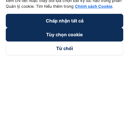
xem chi tiết hoặc thay đổi lựa chọn bất kỳ lúc nào trong phần
Quản lý cookie. Tìm hiểu thêm trong
Chính sách Cookie
.
Chấp nhận tất cả
Tùy chọn cookie
Từ chối
Theo dõi chúng tôi trên
Facebook
Tiktok
Youtube
Công ty TNHH Thương Mại Dịch Vụ Vexere
Địa chỉ đăng ký kinh doanh: 8C Chữ Đồng Tử, Phường Tân
Sơn Nhất, TP. Hồ Chí Minh, Việt Nam
Địa chỉ
:
Lầu 2, toà nhà H3 Circo Hoàng Diệu, 384 Hoàng Diệu,
Phường Khánh Hội, TP Hồ Chí Minh, Việt Nam
Tầng 3, toà nhà 101 Láng Hạ, 101 Láng Hạ, Phường Láng, TP.
Hà Nội, Việt Nam
Giấy chứng nhận ĐKKD số 0315133726 do Sở KH và ĐT TP.