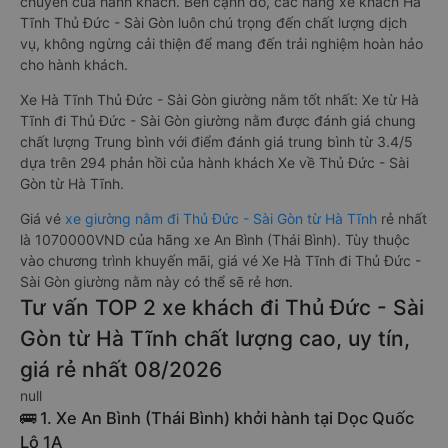
chuyển của hành khách. Bên cạnh đó, các hãng xe khách Hà
Tĩnh Thủ Đức - Sài Gòn luôn chú trọng đến chất lượng dịch
vụ, không ngừng cải thiện để mang đến trải nghiệm hoàn hảo
cho hành khách.
Xe Hà Tĩnh Thủ Đức - Sài Gòn giường nằm tốt nhất: Xe từ Hà
Tĩnh đi Thủ Đức - Sài Gòn giường nằm được đánh giá chung
chất lượng Trung bình với điểm đánh giá trung bình từ 3.4/5
dựa trên 294 phản hồi của hành khách Xe về Thủ Đức - Sài
Gòn từ Hà Tĩnh.
Giá vé
xe giường nằm đi Thủ Đức - Sài Gòn từ Hà Tĩnh
rẻ nhất
là 1070000VND của hãng xe An Bình (Thái Bình). Tùy thuộc
vào chương trình khuyến mãi, giá vé Xe Hà Tĩnh đi Thủ Đức -
Sài Gòn giường nằm này có thể sẽ rẻ hơn.
Tư vấn TOP 2 xe khách đi Thủ Đức - Sài
Gòn từ Hà Tĩnh chất lượng cao, uy tín,
giá rẻ nhất 08/2026
null
🚌 1. Xe An Bình (Thái Bình) khởi hành tại Dọc Quốc
Lộ 1A