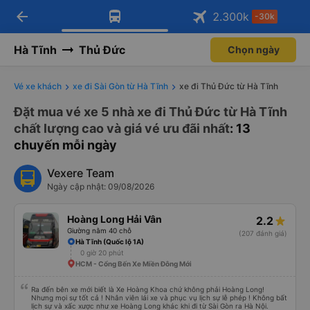
arrow_back
Tải app Vexere ngay!
Tải app Vexere
2.300
k
-30k
Mở app
Mở app
Nhận ưu đãi thành viên độc
-30k/ghế khi đặt vé máy bay qua
quyền
app
Hà Tĩnh
Thủ Đức
Chọn ngày
Vé xe khách
xe đi Sài Gòn từ Hà Tĩnh
xe đi Thủ Đức từ Hà Tĩnh
Đặt mua vé xe 5 nhà xe đi Thủ Đức từ Hà Tĩnh
chất lượng cao và giá vé ưu đãi nhất
: 13
chuyến mỗi ngày
Vexere Team
Ngày cập nhật: 09/08/2026
Hoàng Long Hải Vân
2.2
Giường nằm 40 chỗ
(207 đánh giá)
Hà Tĩnh (Quốc lộ 1A)
0 giờ 20 phút
HCM - Cổng Bến Xe Miền Đông Mới
Ra đến bên xe mới biết là Xe Hoàng Khoa chứ không phải Hoàng Long!
Nhưng mọi sự tốt cả ! Nhân viên lái xe và phục vụ lịch sự lễ phép ! Không bất
lịch sự và xấc xược như xe Hoàng Long khác khi đi từ Sài Gòn ra Hà Nội.