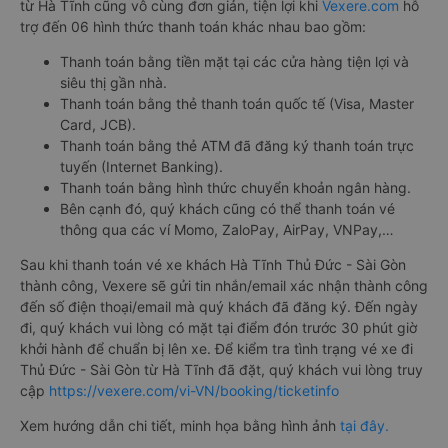
từ Hà Tĩnh cũng vô cùng đơn giản, tiện lợi khi
Vexere.com
hỗ
trợ đến 06 hình thức thanh toán khác nhau bao gồm:
Thanh toán bằng tiền mặt tại các cửa hàng tiện lợi và
siêu thị gần nhà.
Thanh toán bằng thẻ thanh toán quốc tế (Visa, Master
Card, JCB).
Thanh toán bằng thẻ ATM đã đăng ký thanh toán trực
tuyến (Internet Banking).
Thanh toán bằng hình thức chuyển khoản ngân hàng.
Bên cạnh đó, quý khách cũng có thể thanh toán vé
thông qua các ví Momo, ZaloPay, AirPay, VNPay,…
Sau khi thanh toán vé xe khách Hà Tĩnh Thủ Đức - Sài Gòn
thành công, Vexere sẽ gửi tin nhắn/email xác nhận thành công
đến số điện thoại/email mà quý khách đã đăng ký. Đến ngày
đi, quý khách vui lòng có mặt tại điểm đón trước 30 phút giờ
khởi hành để chuẩn bị lên xe. Để kiểm tra tình trạng vé xe đi
Thủ Đức - Sài Gòn từ Hà Tĩnh đã đặt, quý khách vui lòng truy
cập
https://vexere.com/vi-VN/booking/ticketinfo
Xem hướng dẫn chi tiết, minh họa bằng hình ảnh
tại đây.