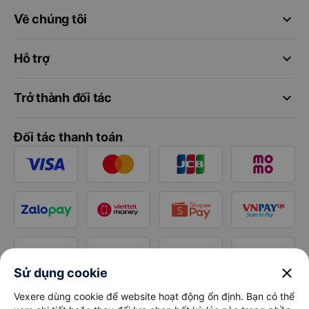
keyboard_arrow_down
Về chúng tôi
keyboard_arrow_down
Hỗ trợ
keyboard_arrow_down
Trở thành đối tác
Đối tác thanh toán
close
Sử dụng cookie
Vexere dùng cookie để website hoạt động ổn định. Bạn có thể