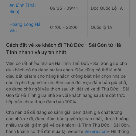
An Bình (Thái
09:35 - 09:41
Dọc Quốc Lộ 1A
5
Bình)
Hoàng Long Hải
01:00 - 23:00
Quốc lộ 1A
5
Vân
Cách đặt vé xe khách đi Thủ Đức - Sài Gòn từ Hà
Tĩnh nhanh và uy tín nhất
Việc có rất nhiều nhà xe Hà Tĩnh Thủ Đức - Sài Gòn giúp cho
du khách có đa dạng sự lựa chọn. Đây cũng có thể là một
điều bất lợi làm cho hàng khách không biết nên chọn nhà xe
nào là phù hợp với mình. Bên cạnh đó, việc đảm bảo giữ chỗ,
có được chỗ ngồi yêu thích sau khi đặt vé xe đi Thủ Đức - Sài
Gòn từ Hà Tĩnh giữa nhà xe với khách hàng sau khi đặt trực
tiếp vẫn chưa được đảm bảo 100%.
Cho nên để dễ dàng so sánh giá, xem đánh giá chất lượng
các nhà xe đi, được đảm bảo quyền lợi cao nhất, được hưởng
nhiều ưu đãi giảm giá vé xe khách Hà Tĩnh Thủ Đức - Sài Gòn,
hành khách có thể đặt mua tại website
Vexere.com
- Hệ thống