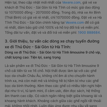
Hiện tại, theo cập nhật mới nhất của
Vexere.com
, giá vé xe
khách đi Thủ Đức - Sài Gòn từ Hà Tĩnh có mức giá dao động
từ 1070000 đồng - 2070000 đồng. Trong đó, nhà xe An Bình
(Thái Bình) có giá vé rẻ nhất, chỉ 1070000 đồng. Đặt vé xe Hà
Tĩnh Thủ Đức - Sài Gòn chính hãng tại
Vexere.com
để có giá
rẻ nhất, đảm bảo giữ chỗ 100% và hỗ trợ đổi trả vé miễn phí.
Tổng đài tư vấn, đặt vé và đổi trả vé miễn phí:
1900 888684
.
3. Giới thiệu, tư vấn các dòng xe chạy tuyến đường
xe đi Thủ Đức - Sài Gòn từ Hà Tĩnh:
Dòng xe đi Thủ Đức - Sài Gòn từ Hà Tĩnh limousine 9 chỗ vip,
chất lượng cao: Tiện lợi, sang trọng
Là sản phẩm xe đi Thủ Đức - Sài Gòn từ Hà Tĩnh limousine 9
chỗ cải tiến từ xe 16 chỗ. Nội thất được làm lại với các ghế
bọc da chuẩn Châu Âu, không chỉ êm ái cho chuyến hành
trình xa, mà còn mát mẻ và không hề bị hầm bí như các ghế
bọc da bình thường. Kèm theo các ghế có nhiều tiện nghi hiện
đại như ti-vi, tủ lạnh mini, ổ cắm usb, đèn đọc sách, hệ thống
âm thanh cao cấp. Có vách ngăn riêng biệt giữa khoang lái và
khoang hành khách. Khoảng cách giữa các ghế ngồi rất thoải
mái, không nhồi nhét. Luôn đáp ứng được nhu cầu về sang