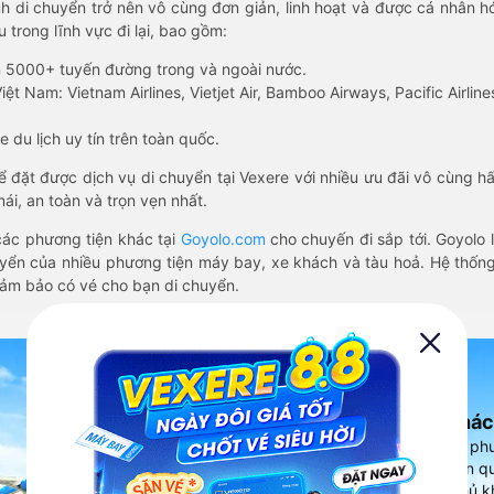
nh di chuyển trở nên vô cùng đơn giản, linh hoạt và được cá nhân h
 trong lĩnh vực đi lại, bao gồm:
n 5000+ tuyến đường trong và ngoài nước.
ệt Nam: Vietnam Airlines, Vietjet Air, Bamboo Airways, Pacific Airlines
 du lịch uy tín trên toàn quốc.
thể đặt được dịch vụ di chuyển tại Vexere với nhiều ưu đãi vô cùng 
i, an toàn và trọn vẹn nhất.
ác phương tiện khác tại
Goyolo.com
cho chuyến đi sắp tới. Goyolo
huyển của nhiều phương tiện máy bay, xe khách và tàu hoả. Hệ thống
đảm bảo có vé cho bạn di chuyển.
Ứng dụng đặt vé Xe khác
Vexere - ứng dụng đặt vé đa ph
cao, 5000+ tuyến đường toàn qu
vụ thuê xe máy, xe du lịch phủ k