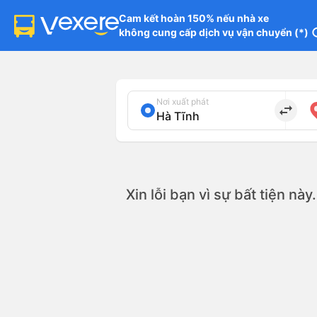
Cam kết hoàn 150% nếu nhà xe

không cung cấp dịch vụ vận chuyển (*)
in
Nơi xuất phát
import_export
Xin lỗi bạn vì sự bất tiện nà