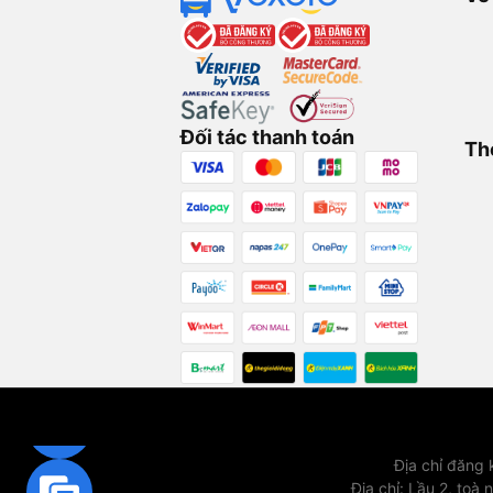
Đối tác thanh toán
Th
Địa chỉ đăng
Địa chỉ
:
Lầu 2, toà 