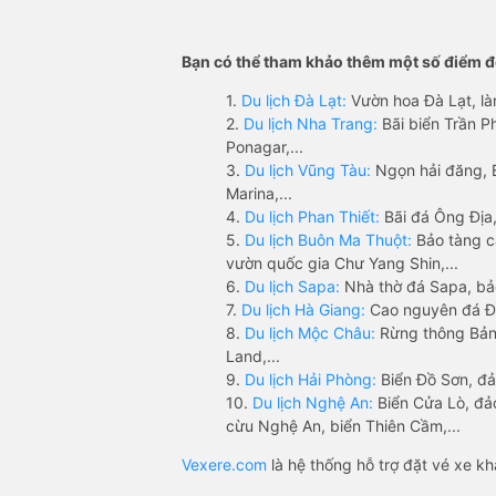
Bạn có thể tham khảo thêm một số điểm đế
1.
Du lịch Đà Lạt:
Vườn hoa Đà Lạt, là
2.
Du lịch Nha Trang:
Bãi biển Trần 
Ponagar,...
3.
Du lịch Vũng Tàu:
Ngọn hải đăng, 
Marina,...
4.
Du lịch Phan Thiết:
Bãi đá Ông Địa,
5.
Du lịch Buôn Ma Thuột:
Bảo tàng c
vườn quốc gia Chư Yang Shin,...
6.
Du lịch Sapa:
Nhà thờ đá Sapa, bả
7.
Du lịch Hà Giang:
Cao nguyên đá Đồ
8.
Du lịch Mộc Châu:
Rừng thông Bản 
Land,...
9.
Du lịch Hải Phòng:
Biển Đồ Sơn, đả
10.
Du lịch Nghệ An:
Biển Cửa Lò, đ
cừu Nghệ An, biển Thiên Cầm,...
Vexere.com
là hệ thống hỗ trợ đặt vé xe k