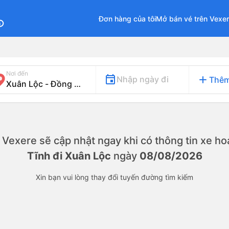
Đơn hàng của tôi
Mở bán vé trên Vexe
fo
Nơi đến
add
Nhập ngày đi
Thêm
y. Vexere sẽ cập nhật ngay khi có thông tin xe
hoạ
Tĩnh đi Xuân Lộc
ngày
08/08/2026
Xin bạn vui lòng thay đổi tuyến đường tìm kiếm