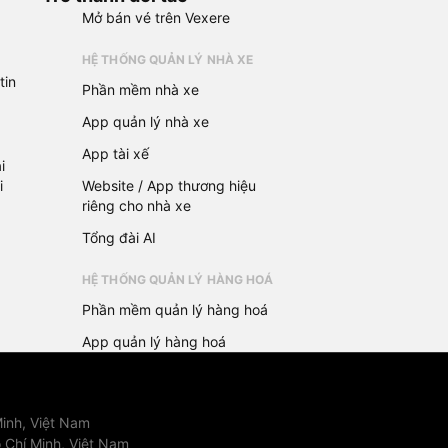
Mở bán vé trên Vexere
HỆ THỐNG QUẢN LÝ NHÀ XE
tin
Phần mềm nhà xe
App quản lý nhà xe
App tài xế
i
i
Website / App thương hiệu
riêng cho nhà xe
Tổng đài AI
HỆ THỐNG QUẢN LÝ HÀNG HOÁ
Phần mềm quản lý hàng hoá
App quản lý hàng hoá
inh, Việt Nam
 Chí Minh, Việt Nam