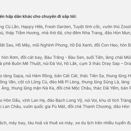
n hấp dẫn khác cho chuyến đi sắp tới:
ng Cù Lần, Happy Hills, Fresh Garden, Tuyệt tình cốc, vườn thú Zoodo
Phú, tháp Trầm Hương, nhà thờ đá, chợ đêm Nha Trang, đảo Hòn Mun,
Bãi Sau, Hồ Mây, mũi Nghinh Phong, hồ Đá Xanh, đồi Con Heo, hòn B
 hòn Rơm, đồi cát bay, Bàu Trắng - Bàu Sen, suối Tiên, làng chài Mũi
à phê Buôn Mê Thuột, núi Đá Voi, hồ Lắk, cụm 3 thác Dray Sap – Dra
o tàng Sapa, núi Hàm Rồng, bản Cát Cát, thác Tiên Sa, thung lũng 
ng Văn, cột cờ Lũng Cú, đèo Mã Pí Lèng, thung lũng Sủng Là, làng 
Áng, thung lũng mận Nà Ka, đồi chè Mộc Châu, thác Dải Yếm, bản P
o Hòn Dấu, vịnh Lan Hạ, đảo Bạch Long Vỹ, núi Voi, khu di tích Tràng
ảo Lan Châu, vườn quốc gia Pù Mát, đồi chè Thanh Chương, đảo Hò
hách, máy bay, tàu hoả và thuê xe máy, xe du lịch trên nhiều tuyến 