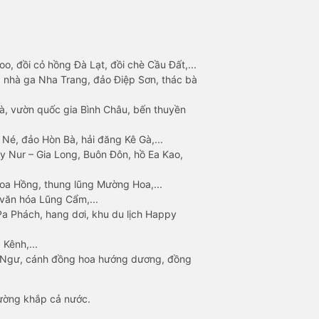
o, đồi cỏ hồng Đà Lạt, đồi chè Cầu Đất,...
 nhà ga Nha Trang, đảo Điệp Sơn, thác bà
à, vườn quốc gia Bình Châu, bến thuyền
 Né, đảo Hòn Bà, hải đăng Kê Gà,...
y Nur – Gia Long, Buôn Đôn, hồ Ea Kao,
Hoa Hồng, thung lũng Mường Hoa,...
văn hóa Lũng Cẩm,...
a Phách, hang dơi, khu du lịch Happy
 Kênh,...
n Ngư, cánh đồng hoa hướng dương, đồng
đường khắp cả nước.