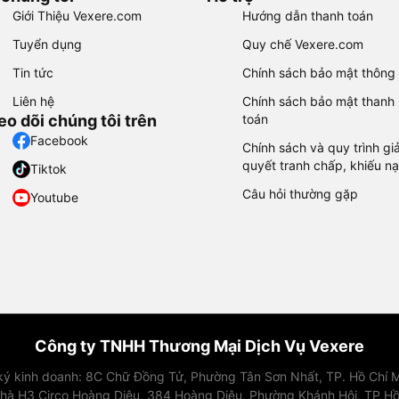
Giới Thiệu Vexere.com
Hướng dẫn thanh toán
Tuyển dụng
Quy chế Vexere.com
Tin tức
Chính sách bảo mật thông 
Liên hệ
Chính sách bảo mật thanh
eo dõi chúng tôi trên
toán
Facebook
Chính sách và quy trình giả
quyết tranh chấp, khiếu nạ
Tiktok
Câu hỏi thường gặp
Youtube
Công ty TNHH Thương Mại Dịch Vụ Vexere
 ký kinh doanh: 8C Chữ Đồng Tử, Phường Tân Sơn Nhất, TP. Hồ Chí M
nhà H3 Circo Hoàng Diệu, 384 Hoàng Diệu, Phường Khánh Hội, TP Hồ