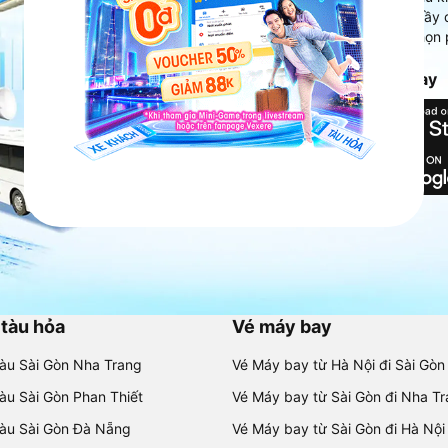
Ứng dụng hiển thị thông tin đầy 
người dùng so sánh và lựa chọn 
chóng và phù hợp nhất.
Tải ứng dụng Vexere ngay
 tàu hỏa
Vé máy bay
tàu Sài Gòn Nha Trang
Vé Máy bay từ Hà Nội đi Sài Gòn
tàu Sài Gòn Phan Thiết
Vé Máy bay từ Sài Gòn đi Nha T
tàu Sài Gòn Đà Nẵng
Vé Máy bay từ Sài Gòn đi Hà Nội