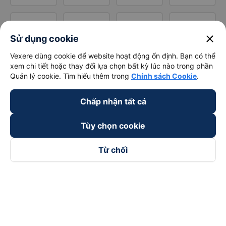
close
Sử dụng cookie
Vexere dùng cookie để website hoạt động ổn định. Bạn có thể
xem chi tiết hoặc thay đổi lựa chọn bất kỳ lúc nào trong phần
Quản lý cookie. Tìm hiểu thêm trong
Chính sách Cookie
.
Chấp nhận tất cả
Tùy chọn cookie
Từ chối
Theo dõi chúng tôi trên
Facebook
Tiktok
Youtube
Công ty TNHH Thương Mại Dịch Vụ Vexere