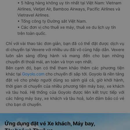
• 5 hãng hàng không uy tín nhất tại Việt Nam: Vietnam
Airlines, Vietjet Air, Bamboo Airways, Pacific Airlines và
Vietravel Airlines.
• Tổng công ty Đường sắt Việt Nam.
• Các đơn vị cho thuê xe máy, thuê xe du lịch uy tín
trên toàn quốc.
Chỉ với vài thao tác đơn giản, bạn đã có thể đặt được dịch vụ
di chuyển tại Vexere với nhiều ưu đãi vô cùng hấp dẫn. Vexere
luôn sẵn sàng đồng hành và mang đến cho bạn những
chuyến đi thoải mái, an toàn và trọn vẹn nhất.
Bên cạnh đó, bạn có thể tham khảo thêm các phương tiện
khác tại
Goyolo.com
cho chuyến đi sắp tới. Goyolo là nền tảng
đặt vé cho phép người dùng so sánh giá cả, giờ khởi hành,
thời gian di chuyển của nhiều phương tiện máy bay, xe khách
và tàu hoả. Hệ thống của Goyolo được liên kết trực tiếp với
các hãng máy bay, xe khách và tàu hoả, luôn đảm bảo có vé
cho bạn di chuyển.
Ứng dụng đặt vé Xe khách, Máy bay,