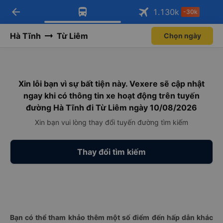
arrow_back
Tải app Vexere ngay!
Tải app Vexere
1.130
k
-30k
Mở app
Mở app
Nhận ưu đãi thành viên độc
-30k/ghế khi đặt vé máy bay qua
quyền
app
Hà Tĩnh
Từ Liêm
Chọn ngày
Xin lỗi bạn vì sự bất tiện này. Vexere sẽ cập nhật
ngay khi có thông tin xe hoạt động trên tuyến
đường Hà Tĩnh đi Từ Liêm ngày 10/08/2026
Xin bạn vui lòng thay đổi tuyến đường tìm kiếm
Thay đổi tìm kiếm
Bạn có thể tham khảo thêm một số điểm đến hấp dẫn khác