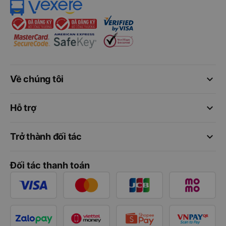
keyboard_arrow_down
Về chúng tôi
keyboard_arrow_down
Hỗ trợ
keyboard_arrow_down
Trở thành đối tác
Đối tác thanh toán