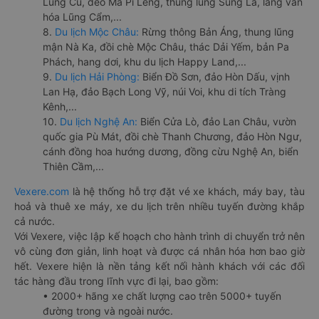
Lũng Cú, đèo Mã Pí Lèng, thung lũng Sủng Là, làng văn
hóa Lũng Cẩm,...
8.
Du lịch Mộc Châu:
Rừng thông Bản Áng, thung lũng
mận Nà Ka, đồi chè Mộc Châu, thác Dải Yếm, bản Pa
Phách, hang dơi, khu du lịch Happy Land,...
9.
Du lịch Hải Phòng:
Biển Đồ Sơn, đảo Hòn Dấu, vịnh
Lan Hạ, đảo Bạch Long Vỹ, núi Voi, khu di tích Tràng
Kênh,...
10.
Du lịch Nghệ An:
Biển Cửa Lò, đảo Lan Châu, vườn
quốc gia Pù Mát, đồi chè Thanh Chương, đảo Hòn Ngư,
cánh đồng hoa hướng dương, đồng cừu Nghệ An, biển
Thiên Cầm,...
Vexere.com
là hệ thống hỗ trợ đặt vé xe khách, máy bay, tàu
hoả và thuê xe máy, xe du lịch trên nhiều tuyến đường khắp
cả nước.
Với Vexere, việc lập kế hoạch cho hành trình di chuyển trở nên
vô cùng đơn giản, linh hoạt và được cá nhân hóa hơn bao giờ
hết. Vexere hiện là nền tảng kết nối hành khách với các đối
tác hàng đầu trong lĩnh vực đi lại, bao gồm:
• 2000+ hãng xe chất lượng cao trên 5000+ tuyến
đường trong và ngoài nước.