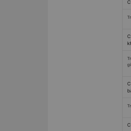
C
Tr
C
k
T
gi
C
b
T
C