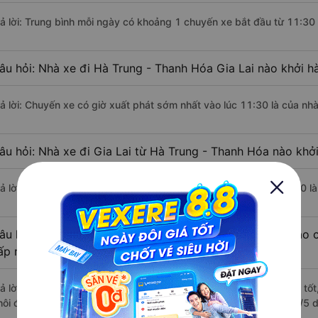
rả lời: Trung bình mỗi ngày có khoảng 1 chuyến xe bắt đầu từ 11:30
âu hỏi: Nhà xe đi Hà Trung - Thanh Hóa Gia Lai nào khởi 
rả lời: Chuyến xe có giờ xuất phát sớm nhất vào lúc 11:30 là của nh
âu hỏi: Nhà xe đi Gia Lai từ Hà Trung - Thanh Hóa nào khởi
rả lời: Chuyến xe có giờ xuất phát trễ (muộn) nhất là vào lúc 11:30 l
âu hỏi: Review xe đi Gia Lai từ Hà Trung - Thanh Hóa nào c
ấp nhất?
rả lời: Những hãng xe đi Hà Trung - Thanh Hóa Gia Lai chất lượng tốt
hôi đi Gia Lai từ Hà Trung - Thanh Hóa với điểm chất lượng là 4.2/5