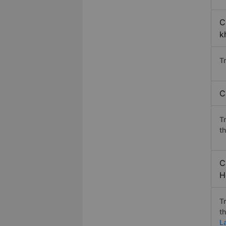
C
k
T
C
T
t
C
H
T
t
La