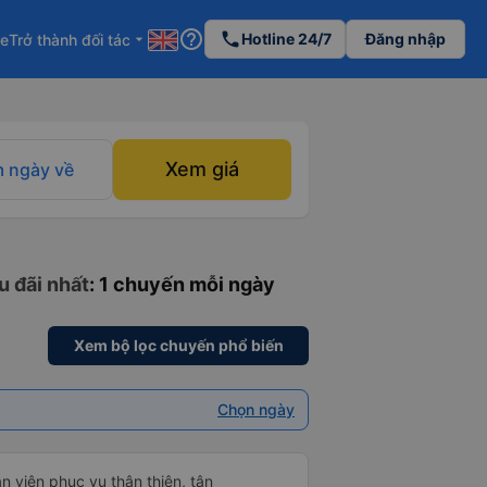
help_outline
phone
Hotline 24/7
Đăng nhập
re
Trở thành đối tác
arrow_drop_down
Xem giá
 ngày về
u đãi nhất
: 1 chuyến mỗi ngày
Xem bộ lọc chuyến phổ biến
Chọn ngày
ân viên phục vụ thân thiện, tận