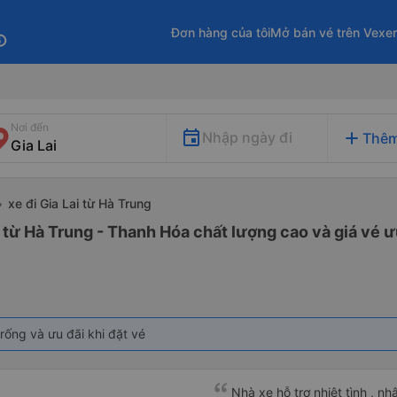
Đơn hàng của tôi
Mở bán vé trên Vexe
fo
Nơi đến
add
Nhập ngày đi
Thêm
xe đi Gia Lai từ Hà Trung
i từ Hà Trung - Thanh Hóa chất lượng cao và giá vé ư
rống và ưu đãi khi đặt vé
Nhà xe hỗ trợ nhiệt tình , nh