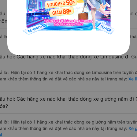
âu hỏi: Có loại xe Hà Trung - Thanh Hóa Gia Lai dành cho 
hông?
rả lời: Hiện tại chưa có nhà xe nào có loại xe giường nằm đôi khai th
âu hỏi: Các hãng xe nào khai thác dòng xe Limousine đi Gi
rả lời: Hiện tại có 1 hãng xe khai thác dòng xe Limousine trên tuyến
ham khảo thêm thông tin và đặt vé các nhà xe này tại trang này:
Xe l
âu hỏi: Các hãng xe nào khai thác dòng xe giường nằm đi G
óa?
rả lời: Hiện tại có 1 hãng xe khai thác dòng xe giường nằm trên tuyế
ham khảo thêm thông tin và đặt vé các nhà xe này tại trang này:
Xe g
i