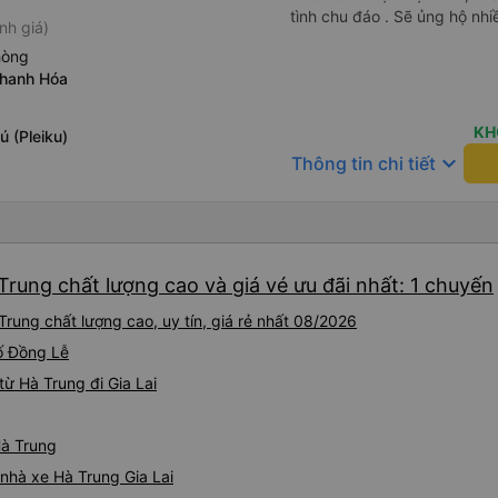
tình chu đáo . Sẽ ủng hộ nhi
nh giá)
hòng
Thanh Hóa
KH
 (Pleiku)
keyboard_arrow_down
Thông tin chi tiết
 Trung chất lượng cao và giá vé ưu đãi nhất: 1 chuyến
Trung chất lượng cao, uy tín, giá rẻ nhất 08/2026
hố Đồng Lễ
ừ Hà Trung đi Gia Lai
Hà Trung
 nhà xe Hà Trung Gia Lai