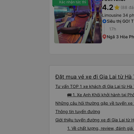
Xác nhận tức thì
4.2
star
(88 đá
Limousine 34 p
Siêu thị GO! 
17h
Ngã 3 Hòa Phú
Đặt mua vé xe đi Gia Lai từ Hà
Tư vấn TOP 1 xe khách đi Gia Lai từ Hà 
🚌 1. Xe Anh Khôi khởi hành tại P
Những câu hỏi thường gặp về tuyến xe t
Thông tin tuyến đường
Giới thiệu tuyến đường xe đi Gia Lai từ 
1. Về chất lượng, review, đánh giá