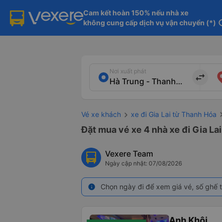
Cam kết hoàn 150% nếu nhà xe

không cung cấp dịch vụ vận chuyển (*)
in
Nơi xuất phát
import_export
Vé xe khách
xe đi Gia Lai từ Thanh Hóa
Đặt mua vé xe 4 nhà xe đi Gia La
Vexere Team
Ngày cập nhật: 07/08/2026
Chọn ngày đi để xem giá vé, số ghế t
info
Anh Khôi