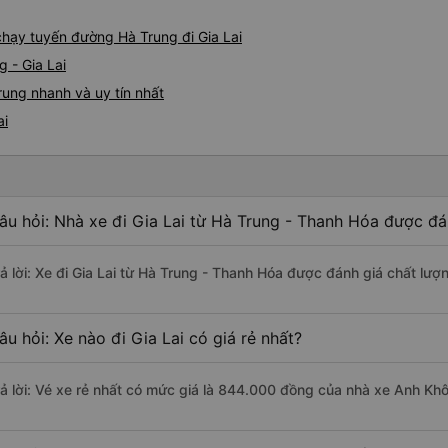
 chạy tuyến đường Hà Trung đi Gia Lai
 - Gia Lai
rung nhanh và uy tín nhất
ai
âu hỏi: Nhà xe đi Gia Lai từ Hà Trung - Thanh Hóa được đá
rả lời: Xe đi Gia Lai từ Hà Trung - Thanh Hóa được đánh giá chất lượ
âu hỏi: Xe nào đi Gia Lai có giá rẻ nhất?
rả lời: Vé xe rẻ nhất có mức giá là 844.000 đồng của nhà xe Anh Khô