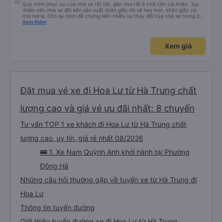
Quy trình phục vụ của nhà xe rất tốt, gần như rất ít chỗ cần cải thiện. Tuy
nhiên nếu nhà xe đổi bên sản xuất khăn giấy thì sẽ hay hơn, khăn giấy có
mùi hơi lạ. Còn lại mình đã chứng kiến nhiều sự thay đổi của nhà xe trong 2
tháng vừa rồi: tài xế và phụ xe ngày càng thân thiện, quy trình phục vụ rõ
Xem thêm
ràng và phục vụ nhanh chóng, đã giải quyết điểm nghẽn trung chuyển ở Hà
Nội khi đã phân vùng từng xe
Xem giá
Đặt mua vé xe đi Hoa Lư từ Hà Trung chất
lượng cao và giá vé ưu đãi nhất: 8 chuyến
Tư vấn TOP 1 xe khách đi Hoa Lư từ Hà Trung chất
lượng cao, uy tín, giá rẻ nhất 08/2026
🚌 1. Xe Nam Quỳnh Anh khởi hành tại Phường
Đông Hà
Những câu hỏi thường gặp về tuyến xe từ Hà Trung đi
Hoa Lư
Thông tin tuyến đường
Giới thiệu tuyến đường xe đi Hoa Lư từ Hà Trung