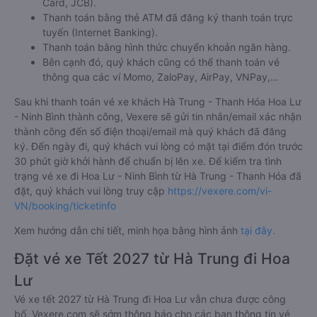
Card, JCB).
Thanh toán bằng thẻ ATM đã đăng ký thanh toán trực
tuyến (Internet Banking).
Thanh toán bằng hình thức chuyển khoản ngân hàng.
Bên cạnh đó, quý khách cũng có thể thanh toán vé
thông qua các ví Momo, ZaloPay, AirPay, VNPay,…
Sau khi thanh toán vé xe khách Hà Trung - Thanh Hóa Hoa Lư
- Ninh Bình thành công, Vexere sẽ gửi tin nhắn/email xác nhận
thành công đến số điện thoại/email mà quý khách đã đăng
ký. Đến ngày đi, quý khách vui lòng có mặt tại điểm đón trước
30 phút giờ khởi hành để chuẩn bị lên xe. Để kiểm tra tình
trạng vé xe đi Hoa Lư - Ninh Bình từ Hà Trung - Thanh Hóa đã
đặt, quý khách vui lòng truy cập
https://vexere.com/vi-
VN/booking/ticketinfo
Xem hướng dẫn chi tiết, minh họa bằng hình ảnh
tại đây.
Đặt vé xe Tết 2027 từ Hà Trung đi Hoa
Lư
Vé xe tết 2027 từ Hà Trung đi Hoa Lư vẫn chưa được công
bố. Vexere.com sẽ sớm thông báo cho các bạn thông tin vé