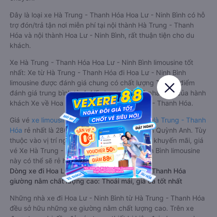
Đây là loại xe Hà Trung - Thanh Hóa Hoa Lư - Ninh Bình có hỗ
trợ đón/trả tận nơi miễn phí tại nội thành Hà Trung - Thanh
Hóa và nội thành Hoa Lư - Ninh Bình, rất thuận tiện cho du
khách.
Xe Hà Trung - Thanh Hóa Hoa Lư - Ninh Bình limousine tốt
nhất: Xe từ Hà Trung - Thanh Hóa đi Hoa Lư - Ninh Bình
limousine được đánh giá chung có chất lượng Tốt với điểm
đánh giá trung bình từ 4.4/5 dựa trên 2212 phản hồi của hành
khách Xe về Hoa Lư - Ninh Bình từ Hà Trung - Thanh Hóa.
Giá vé
xe limousine đi Hoa Lư - Ninh Bình từ Hà Trung - Thanh
Hóa
rẻ nhất là 280000VND của hãng xe Nam Quỳnh Anh. Tùy
thuộc vào vị trí ngồi của bạn và chương trình khuyến mãi, giá
vé Xe Hà Trung - Thanh Hóa đi Hoa Lư - Ninh Bình limousine
này có thể sẽ rẻ hơn
Dòng xe đi Hoa Lư - Ninh Bình từ Hà Trung - Thanh Hóa
giường nằm chất lượng cao: Thoải mái, giá cả tốt nhất
Những nhà xe đi Hoa Lư - Ninh Bình từ Hà Trung - Thanh Hóa
đều sở hữu những xe giường nằm chất lượng cao. Trên xe