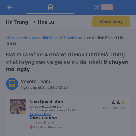
arrow_back
Tải app Vexere ngay!
Tải app Vexere
-30k
Mở app
Mở app
Nhận ưu đãi thành viên độc
-30k/ghế khi đặt vé máy bay qua
quyền
app
Hà Trung
Hoa Lư
Chọn ngày
Vé xe khách
xe đi Ninh Bình từ Thanh Hóa
xe đi Ninh Bình từ Hà
Trung
Đặt mua vé xe 4 nhà xe đi Hoa Lư từ Hà Trung
chất lượng cao và giá vé ưu đãi nhất
: 8 chuyến
mỗi ngày
Vexere Team
Ngày cập nhật: 08/08/2026
Nam Quỳnh Anh
4.4
Limousine 22 phòng VIP
(2223 đánh giá)
Limousine giường phòng 32 chỗ
+1 loại xe khác
Big C Thanh Hóa
0 giờ 45 phút
Cây Xăng Ninh Hoà