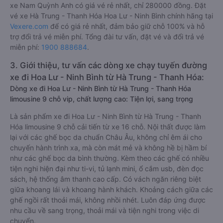
xe Nam Quỳnh Anh có giá vé rẻ nhất, chỉ 280000 đồng. Đặt
vé xe Hà Trung - Thanh Hóa Hoa Lư - Ninh Bình chính hãng tại
Vexere.com
để có giá rẻ nhất, đảm bảo giữ chỗ 100% và hỗ
trợ đổi trả vé miễn phí. Tổng đài tư vấn, đặt vé và đổi trả vé
miễn phí:
1900 888684
.
3. Giới thiệu, tư vấn các dòng xe chạy tuyến đường
xe đi Hoa Lư - Ninh Bình từ Hà Trung - Thanh Hóa:
Dòng xe đi Hoa Lư - Ninh Bình từ Hà Trung - Thanh Hóa
limousine 9 chỗ vip, chất lượng cao: Tiện lợi, sang trọng
Là sản phẩm xe đi Hoa Lư - Ninh Bình từ Hà Trung - Thanh
Hóa limousine 9 chỗ cải tiến từ xe 16 chỗ. Nội thất được làm
lại với các ghế bọc da chuẩn Châu Âu, không chỉ êm ái cho
chuyến hành trình xa, mà còn mát mẻ và không hề bị hầm bí
như các ghế bọc da bình thường. Kèm theo các ghế có nhiều
tiện nghi hiện đại như ti-vi, tủ lạnh mini, ổ cắm usb, đèn đọc
sách, hệ thống âm thanh cao cấp. Có vách ngăn riêng biệt
giữa khoang lái và khoang hành khách. Khoảng cách giữa các
ghế ngồi rất thoải mái, không nhồi nhét. Luôn đáp ứng được
nhu cầu về sang trọng, thoải mái và tiện nghi trong việc di
chuyển.