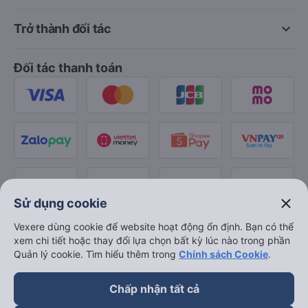
keyboard_arrow_down
Trở thành đối tác
Đối tác thanh toán
close
Sử dụng cookie
Vexere dùng cookie để website hoạt động ổn định. Bạn có thể
xem chi tiết hoặc thay đổi lựa chọn bất kỳ lúc nào trong phần
Quản lý cookie. Tìm hiểu thêm trong
Chính sách Cookie
.
Chấp nhận tất cả