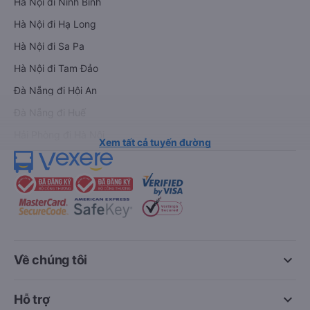
Hà Nội đi Ninh Bình
Hà Nội đi Hạ Long
Hà Nội đi Sa Pa
Hà Nội đi Tam Đảo
Đà Nẵng đi Hội An
Đà Nẵng đi Huế
Hải Phòng đi Hà Nội
Xem tất cả tuyến đường
keyboard_arrow_down
Về chúng tôi
keyboard_arrow_down
Hỗ trợ