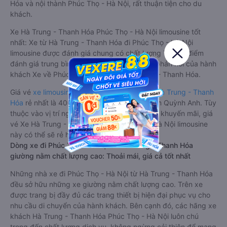
Hóa và nội thành Phúc Thọ - Hà Nội, rất thuận tiện cho du
khách.
Xe Hà Trung - Thanh Hóa Phúc Thọ - Hà Nội limousine tốt
nhất: Xe từ Hà Trung - Thanh Hóa đi Phúc Thọ - Hà Nội
limousine được đánh giá chung có chất lượng Tốt với điểm
đánh giá trung bình từ 4.4/5 dựa trên 2223 phản hồi của hành
khách Xe về Phúc Thọ - Hà Nội từ Hà Trung - Thanh Hóa.
Giá vé
xe limousine đi Phúc Thọ - Hà Nội từ Hà Trung - Thanh
Hóa
rẻ nhất là 400000VND của hãng xe Nam Quỳnh Anh. Tùy
thuộc vào vị trí ngồi của bạn và chương trình khuyến mãi, giá
vé Xe Hà Trung - Thanh Hóa đi Phúc Thọ - Hà Nội limousine
này có thể sẽ rẻ hơn
Dòng xe đi Phúc Thọ - Hà Nội từ Hà Trung - Thanh Hóa
giường nằm chất lượng cao: Thoải mái, giá cả tốt nhất
Những nhà xe đi Phúc Thọ - Hà Nội từ Hà Trung - Thanh Hóa
đều sở hữu những xe giường nằm chất lượng cao. Trên xe
được trang bị đầy đủ các trang thiết bị hiện đại phục vụ cho
nhu cầu di chuyển của hành khách. Bên cạnh đó, các hãng xe
khách Hà Trung - Thanh Hóa Phúc Thọ - Hà Nội luôn chú
trọng đến chất lượng dịch vụ, không ngừng cải thiện để mang