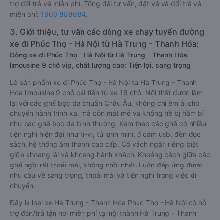
trợ đổi trả vé miễn phí. Tổng đài tư vấn, đặt vé và đổi trả vé
miễn phí:
1900 888684
.
3. Giới thiệu, tư vấn các dòng xe chạy tuyến đường
xe đi Phúc Thọ - Hà Nội từ Hà Trung - Thanh Hóa:
Dòng xe đi Phúc Thọ - Hà Nội từ Hà Trung - Thanh Hóa
limousine 9 chỗ vip, chất lượng cao: Tiện lợi, sang trọng
Là sản phẩm xe đi Phúc Thọ - Hà Nội từ Hà Trung - Thanh
Hóa limousine 9 chỗ cải tiến từ xe 16 chỗ. Nội thất được làm
lại với các ghế bọc da chuẩn Châu Âu, không chỉ êm ái cho
chuyến hành trình xa, mà còn mát mẻ và không hề bị hầm bí
như các ghế bọc da bình thường. Kèm theo các ghế có nhiều
tiện nghi hiện đại như ti-vi, tủ lạnh mini, ổ cắm usb, đèn đọc
sách, hệ thống âm thanh cao cấp. Có vách ngăn riêng biệt
giữa khoang lái và khoang hành khách. Khoảng cách giữa các
ghế ngồi rất thoải mái, không nhồi nhét. Luôn đáp ứng được
nhu cầu về sang trọng, thoải mái và tiện nghi trong việc di
chuyển.
Đây là loại xe Hà Trung - Thanh Hóa Phúc Thọ - Hà Nội có hỗ
trợ đón/trả tận nơi miễn phí tại nội thành Hà Trung - Thanh