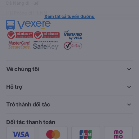
Đà Nẵng đi Huế
Hải Phòng đi Hà Nội
Xem tất cả tuyến đường
keyboard_arrow_down
Về chúng tôi
keyboard_arrow_down
Hỗ trợ
keyboard_arrow_down
Trở thành đối tác
Đối tác thanh toán