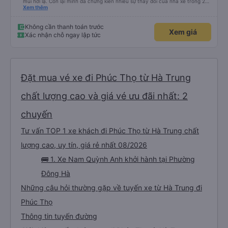
mùi hơi lạ. Còn lại mình đã chứng kiến nhiều sự thay đổi của nhà xe trong 2
tháng vừa rồi: tài xế và phụ xe ngày càng thân thiện, quy trình phục vụ rõ
Xem thêm
ràng và phục vụ nhanh chóng, đã giải quyết điểm nghẽn trung chuyển ở Hà
Nội khi đã phân vùng từng xe
Không cần thanh toán trước
Xem giá
Xác nhận chỗ ngay lập tức
Đặt mua vé xe đi Phúc Thọ từ Hà Trung
chất lượng cao và giá vé ưu đãi nhất: 2
chuyến
Tư vấn TOP 1 xe khách đi Phúc Thọ từ Hà Trung chất
lượng cao, uy tín, giá rẻ nhất 08/2026
🚌 1. Xe Nam Quỳnh Anh khởi hành tại Phường
Đông Hà
Những câu hỏi thường gặp về tuyến xe từ Hà Trung đi
Phúc Thọ
Thông tin tuyến đường