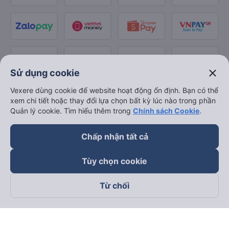
close
Sử dụng cookie
Vexere dùng cookie để website hoạt động ổn định. Bạn có thể
xem chi tiết hoặc thay đổi lựa chọn bất kỳ lúc nào trong phần
Quản lý cookie. Tìm hiểu thêm trong
Chính sách Cookie
.
Chấp nhận tất cả
Tùy chọn cookie
Từ chối
Theo dõi chúng tôi trên
Facebook
Tiktok
Youtube