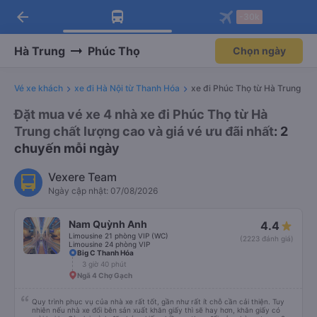
arrow_back
Tải app Vexere ngay!
Tải app Vexere
-30k
Mở app
Mở app
Nhận ưu đãi thành viên độc
-30k/ghế khi đặt vé máy bay qua
quyền
app
Hà Trung
Phúc Thọ
Chọn ngày
Vé xe khách
xe đi Hà Nội từ Thanh Hóa
xe đi Phúc Thọ từ Hà Trung
Đặt mua vé xe 4 nhà xe đi Phúc Thọ từ Hà
Trung chất lượng cao và giá vé ưu đãi nhất
: 2
chuyến mỗi ngày
Vexere Team
Ngày cập nhật: 07/08/2026
Nam Quỳnh Anh
4.4
Limousine 21 phòng VIP (WC)
(2223 đánh giá)
Limousine 24 phòng VIP
Big C Thanh Hóa
3 giờ 40 phút
Ngã 4 Chợ Gạch
Quy trình phục vụ của nhà xe rất tốt, gần như rất ít chỗ cần cải thiện. Tuy
nhiên nếu nhà xe đổi bên sản xuất khăn giấy thì sẽ hay hơn, khăn giấy có