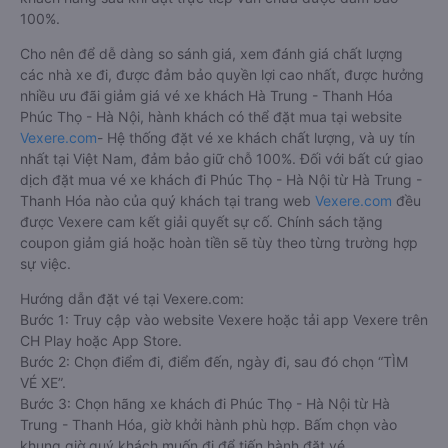
100%.
Cho nên để dễ dàng so sánh giá, xem đánh giá chất lượng
các nhà xe đi, được đảm bảo quyền lợi cao nhất, được hưởng
nhiều ưu đãi giảm giá vé xe khách Hà Trung - Thanh Hóa
Phúc Thọ - Hà Nội, hành khách có thể đặt mua tại website
Vexere.com
- Hệ thống đặt vé xe khách chất lượng, và uy tín
nhất tại Việt Nam, đảm bảo giữ chỗ 100%. Đối với bất cứ giao
dịch đặt mua vé xe khách đi Phúc Thọ - Hà Nội từ Hà Trung -
Thanh Hóa nào của quý khách tại trang web
Vexere.com
đều
được Vexere cam kết giải quyết sự cố. Chính sách tặng
coupon giảm giá hoặc hoàn tiền sẽ tùy theo từng trường hợp
sự việc.
Hướng dẫn đặt vé tại Vexere.com:
Bước 1: Truy cập vào website Vexere hoặc tải app Vexere trên
CH Play hoặc App Store.
Bước 2: Chọn điểm đi, điểm đến, ngày đi, sau đó chọn “TÌM
VÉ XE”.
Bước 3: Chọn hãng xe khách đi Phúc Thọ - Hà Nội từ Hà
Trung - Thanh Hóa, giờ khởi hành phù hợp. Bấm chọn vào
khung giờ quý khách muốn đi để tiến hành đặt vé.