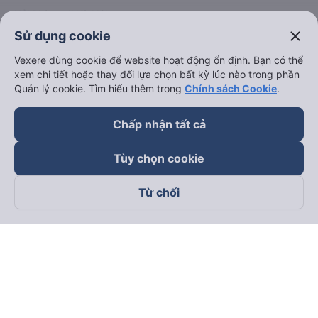
Hải Phòng đi Hà Nội
Xem tất cả tuyến đường
close
Sử dụng cookie
Vexere dùng cookie để website hoạt động ổn định. Bạn có thể
xem chi tiết hoặc thay đổi lựa chọn bất kỳ lúc nào trong phần
Quản lý cookie. Tìm hiểu thêm trong
Chính sách Cookie
.
Chấp nhận tất cả
keyboard_arrow_down
Về chúng tôi
Tùy chọn cookie
keyboard_arrow_down
Hỗ trợ
Từ chối
keyboard_arrow_down
Trở thành đối tác
Đối tác thanh toán