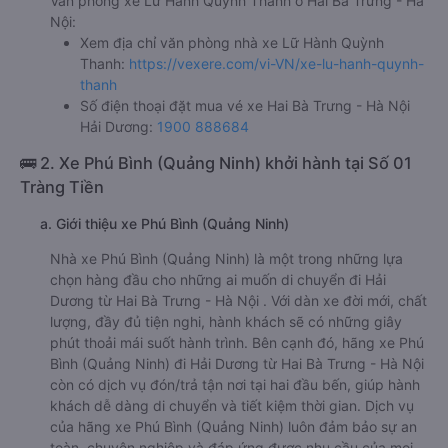
Văn phòng xe Lữ Hành Quỳnh Thanh ở Hai Bà Trưng - Hà
Nội:
Xem địa chỉ văn phòng nhà xe Lữ Hành Quỳnh
Thanh:
https://vexere.com/vi-VN/xe-lu-hanh-quynh-
thanh
Số điện thoại đặt mua vé xe Hai Bà Trưng - Hà Nội
Hải Dương:
1900 888684
🚌 2. Xe Phú Bình (Quảng Ninh) khởi hành tại Số 01
Tràng Tiền
a. Giới thiệu xe Phú Bình (Quảng Ninh)
Nhà xe Phú Bình (Quảng Ninh) là một trong những lựa
chọn hàng đầu cho những ai muốn di chuyển đi Hải
Dương từ Hai Bà Trưng - Hà Nội . Với dàn xe đời mới, chất
lượng, đầy đủ tiện nghi, hành khách sẽ có những giây
phút thoải mái suốt hành trình. Bên cạnh đó, hãng xe Phú
Bình (Quảng Ninh) đi Hải Dương từ Hai Bà Trưng - Hà Nội
còn có dịch vụ đón/trả tận nơi tại hai đầu bến, giúp hành
khách dễ dàng di chuyển và tiết kiệm thời gian. Dịch vụ
của hãng xe Phú Bình (Quảng Ninh) luôn đảm bảo sự an
toàn, chuyên nghiệp và đáp ứng được nhu cầu của mọi