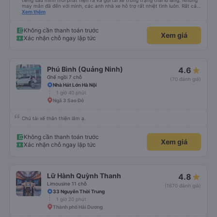
tiếng sau mình mới phát hiện ra và gọi tài xế trong trạng thái lo lắng. Nhưng
may mắn đã đến với mình, các anh nhà xe hỗ trợ rất nhiệt tình luôn. Rất cảm
ơn và chúc các anh nhà xe Tùng Tuấn sức khoẻ, vạn dặm bình an ạ!
Xem thêm
Không cần thanh toán trước
Xem giá
Xác nhận chỗ ngay lập tức
Phú Bình (Quảng Ninh)
4.6
Ghế ngồi 7 chỗ
(70 đánh giá)
Nhà Hát Lớn Hà Nội
1 giờ 40 phút
Ngã 3 Sao Đỏ
Chú tài xế thân thiện lắm ạ.
Không cần thanh toán trước
Xem giá
Xác nhận chỗ ngay lập tức
Lữ Hành Quỳnh Thanh
4.8
Limousine 11 chỗ
(1670 đánh giá)
33 Nguyễn Thời Trung
1 giờ 20 phút
Thành phố Hải Dương