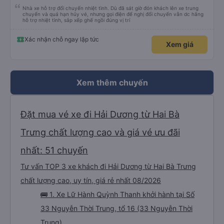
Nhà xe hỗ trợ đổi chuyến nhiệt tình. Dù đã sát giờ đón khách lên xe trung
chuyển và quá hạn hủy vé, nhưng gọi điện để nghị đổi chuyến vẫn dc hãng
hỗ trợ nhiệt tình, sắp xếp ghế ngồi đúng vị trí
Xác nhận chỗ ngay lập tức
Xem giá
Xem thêm chuyến
Đặt mua vé xe đi Hải Dương từ Hai Bà
Trưng chất lượng cao và giá vé ưu đãi
nhất: 51 chuyến
Tư vấn TOP 3 xe khách đi Hải Dương từ Hai Bà Trưng
chất lượng cao, uy tín, giá rẻ nhất 08/2026
🚌 1. Xe Lữ Hành Quỳnh Thanh khởi hành tại Số
33 Nguyễn Thời Trung, tổ 16 (33 Nguyễn Thời
Trung)