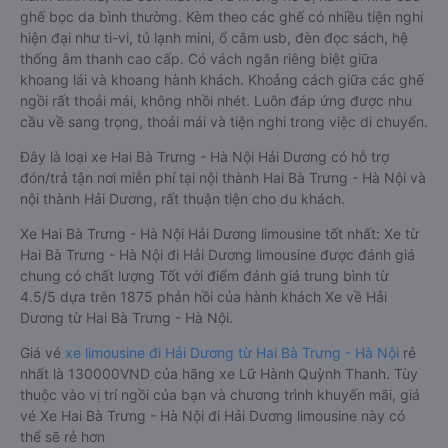
ghế bọc da bình thường. Kèm theo các ghế có nhiều tiện nghi
hiện đại như ti-vi, tủ lạnh mini, ổ cắm usb, đèn đọc sách, hệ
thống âm thanh cao cấp. Có vách ngăn riêng biệt giữa
khoang lái và khoang hành khách. Khoảng cách giữa các ghế
ngồi rất thoải mái, không nhồi nhét. Luôn đáp ứng được nhu
cầu về sang trọng, thoải mái và tiện nghi trong việc di chuyển.
Đây là loại xe Hai Bà Trưng - Hà Nội Hải Dương có hỗ trợ
đón/trả tận nơi miễn phí tại nội thành Hai Bà Trưng - Hà Nội và
nội thành Hải Dương, rất thuận tiện cho du khách.
Xe Hai Bà Trưng - Hà Nội Hải Dương limousine tốt nhất: Xe từ
Hai Bà Trưng - Hà Nội đi Hải Dương limousine được đánh giá
chung có chất lượng Tốt với điểm đánh giá trung bình từ
4.5/5 dựa trên 1875 phản hồi của hành khách Xe về Hải
Dương từ Hai Bà Trưng - Hà Nội.
Giá vé
xe limousine đi Hải Dương từ Hai Bà Trưng - Hà Nội
rẻ
nhất là 130000VND của hãng xe Lữ Hành Quỳnh Thanh. Tùy
thuộc vào vị trí ngồi của bạn và chương trình khuyến mãi, giá
vé Xe Hai Bà Trưng - Hà Nội đi Hải Dương limousine này có
thể sẽ rẻ hơn