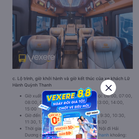
c. Lộ trình, giờ khởi hành và giờ kết thúc của xe khách Lữ
Hành Quỳnh Thanh
Giờ xuất phát ở Hai Bà Trưng - Hà Nội: 06:00, 07:00,
08:00, 09:00, 10:00, 11:00, 12:00, 13:00, 14:00,
15:00
Giờ đến nơi ở Hải Dương: 7:30, 8:30, 9:30, 10:30,
11:30, 12:30, 13:30, 14:30, 15:30, 16:30
Thời gian chạy từ Hai Bà Trưng - Hà Nội đi Hải
Dương của nhà xe
Lữ Hành Quỳnh Thanh
khoảng: