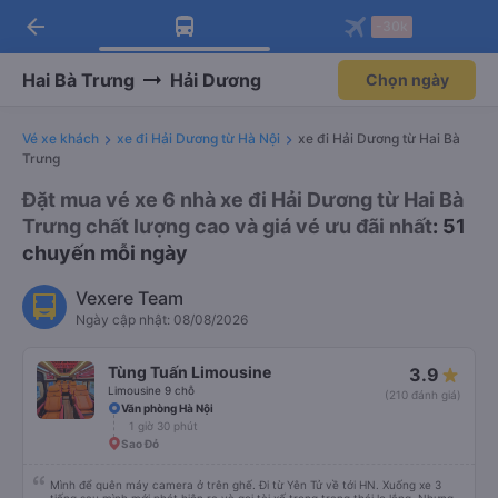
arrow_back
Tải app Vexere ngay!
Tải app Vexere
-30k
Mở app
Mở app
Nhận ưu đãi thành viên độc
-30k/ghế khi đặt vé máy bay qua
quyền
app
Hai Bà Trưng
Hải Dương
Chọn ngày
Vé xe khách
xe đi Hải Dương từ Hà Nội
xe đi Hải Dương từ Hai Bà
Trưng
Đặt mua vé xe 6 nhà xe đi Hải Dương từ Hai Bà
Trưng chất lượng cao và giá vé ưu đãi nhất
: 51
chuyến mỗi ngày
Vexere Team
Ngày cập nhật: 08/08/2026
Tùng Tuấn Limousine
3.9
Limousine 9 chỗ
(210 đánh giá)
Văn phòng Hà Nội
1 giờ 30 phút
Sao Đỏ
Mình để quên máy camera ở trên ghế. Đi từ Yên Tử về tới HN. Xuống xe 3