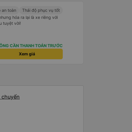
e an toàn
Thái độ phục vụ tốt
nhưng hóa ra lại là xe riêng với
u tuyệt vời!
ÔNG CẦN THANH TOÁN TRƯỚC
Xem giá
3 chuyến