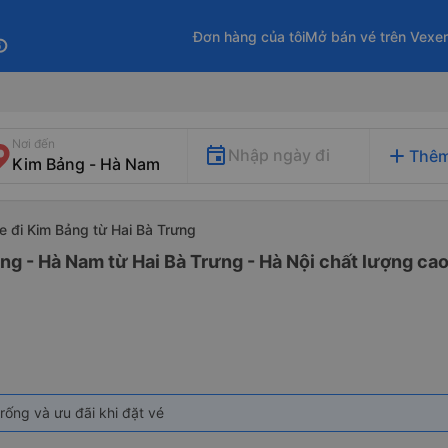
Đơn hàng của tôi
Mở bán vé trên Vexe
fo
Nơi đến
add
Nhập ngày đi
Thêm
e đi Kim Bảng từ Hai Bà Trưng
ng - Hà Nam từ Hai Bà Trưng - Hà Nội chất lượng cao 
rống và ưu đãi khi đặt vé