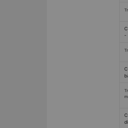
T
C
-
Tr
C
b
T
m
C
d