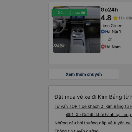
Go24h
Xác nhận tức thì
4.8
star
(14 đá
Limo Green
Hà Nội 1
2h
Hà Nam
Xem thêm chuyến
Đặt mua vé xe đi Kim Bảng từ H
Tư vấn TOP 1 xe khách đi Kim Bảng từ Ha
🚌 1. Xe Go24h khởi hành tại Long
Những câu hỏi thường gặp về tuyến xe 
Thông tin tuyến đường