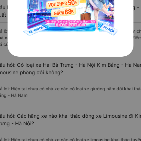
âu hỏi: Review xe đi Kim Bảng - Hà Nam từ Hai Bà Trưng - 
uất sắc, cao cấp nhất?
rả lời: Những hãng xe đi Hai Bà Trưng - Hà Nội Kim Bảng - Hà Nam chấ
hà xe Go24h đi Kim Bảng - Hà Nam từ Hai Bà Trưng - Hà Nội với điểm
iá của khách hàng).
âu hỏi: Có loại xe Hai Bà Trưng - Hà Nội Kim Bảng - Hà Na
imousine phòng đôi không?
rả lời: Hiện tại chưa có nhà xe nào có loại xe giường nằm đôi khai th
ảng - Hà Nam.
âu hỏi: Các hãng xe nào khai thác dòng xe Limousine đi K
rưng - Hà Nội?
ả lời: Hiện tại chưa có nhà xe nào có loại xe limousine khai thác tuy