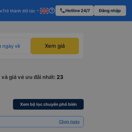
help_outline
phone
Hotline 24/7
Đăng nhập
re
Trở thành đối tác
arrow_drop_down
Xem giá
 ngày về
và giá vé ưu đãi nhất
: 23
Xem bộ lọc chuyến phổ biến
Chọn ngày