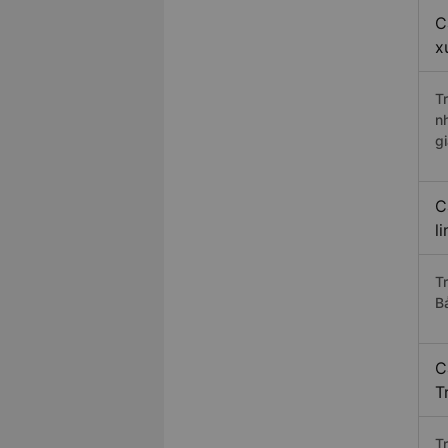
C
x
T
n
g
C
l
T
B
C
T
Tr