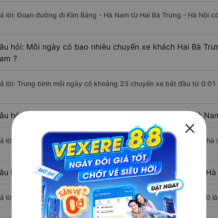
rả lời: Đoạn đường đi Kim Bảng - Hà Nam từ Hai Bà Trưng - Hà Nội c
âu hỏi: Mỗi ngày có bao nhiêu chuyến xe khách Hai Bà Trư
am ?
rả lời: Trung bình mỗi ngày có khoảng 23 chuyến xe bắt đầu từ 0:01
âu hỏi: Nhà xe đi Hai Bà Trưng - Hà Nội Kim Bảng - Hà Na
rả lời: Chuyến xe có giờ xuất phát sớm nhất vào lúc 0:01 là của nhà
âu hỏi: Nhà xe đi Kim Bảng - Hà Nam từ Hai Bà Trưng - Hà 
rả lời: Chuyến xe có giờ xuất phát trễ (muộn) nhất là vào lúc 23:00 