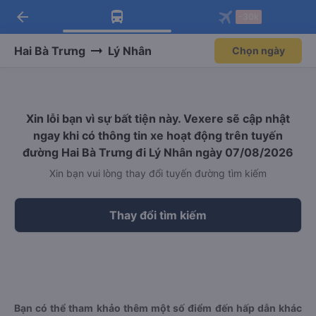
arrow_back
Tải app Vexere ngay!
Tải app Vexere
-30k
Mở app
Mở app
Nhận ưu đãi thành viên độc
-30k/ghế khi đặt vé máy bay qua
quyền
app
Hai Bà Trưng
Lý Nhân
Chọn ngày
Xin lỗi bạn vì sự bất tiện này. Vexere sẽ cập nhật
ngay khi có thông tin xe hoạt động trên tuyến
đường Hai Bà Trưng đi Lý Nhân ngày 07/08/2026
Xin bạn vui lòng thay đổi tuyến đường tìm kiếm
Thay đổi tìm kiếm
Bạn có thể tham khảo thêm một số điểm đến hấp dẫn khác