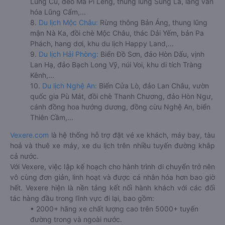
Lũng Cú, đèo Mã Pí Lèng, thung lũng Sủng Là, làng văn
hóa Lũng Cẩm,...
8.
Du lịch Mộc Châu:
Rừng thông Bản Áng, thung lũng
mận Nà Ka, đồi chè Mộc Châu, thác Dải Yếm, bản Pa
Phách, hang dơi, khu du lịch Happy Land,...
9.
Du lịch Hải Phòng:
Biển Đồ Sơn, đảo Hòn Dấu, vịnh
Lan Hạ, đảo Bạch Long Vỹ, núi Voi, khu di tích Tràng
Kênh,...
10.
Du lịch Nghệ An:
Biển Cửa Lò, đảo Lan Châu, vườn
quốc gia Pù Mát, đồi chè Thanh Chương, đảo Hòn Ngư,
cánh đồng hoa hướng dương, đồng cừu Nghệ An, biển
Thiên Cầm,...
Vexere.com
là hệ thống hỗ trợ đặt vé xe khách, máy bay, tàu
hoả và thuê xe máy, xe du lịch trên nhiều tuyến đường khắp
cả nước.
Với Vexere, việc lập kế hoạch cho hành trình di chuyển trở nên
vô cùng đơn giản, linh hoạt và được cá nhân hóa hơn bao giờ
hết. Vexere hiện là nền tảng kết nối hành khách với các đối
tác hàng đầu trong lĩnh vực đi lại, bao gồm:
• 2000+ hãng xe chất lượng cao trên 5000+ tuyến
đường trong và ngoài nước.