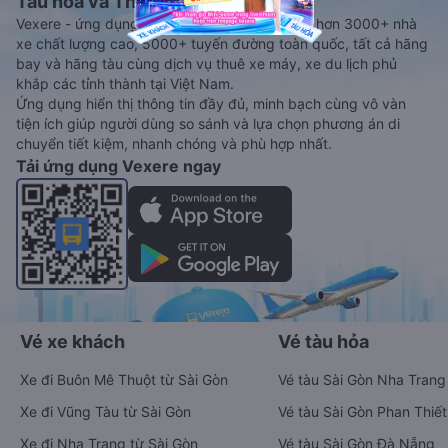
Tàu hoả và Thuê xe
Vexere - ứng dụng đặt vé đa phương tiện với hơn 3000+ nhà
xe chất lượng cao, 5000+ tuyến đường toàn quốc, tất cả hãng
bay và hãng tàu cùng dịch vụ thuê xe máy, xe du lịch phủ
khắp các tỉnh thành tại Việt Nam.
Ứng dụng hiển thị thông tin đầy đủ, minh bạch cùng vô vàn
tiện ích giúp người dùng so sánh và lựa chọn phương án di
chuyển tiết kiệm, nhanh chóng và phù hợp nhất.
Tải ứng dụng Vexere ngay
Vé xe khách
Vé tàu hỏa
Xe đi Buôn Mê Thuột từ Sài Gòn
Vé tàu Sài Gòn Nha Trang
Xe đi Vũng Tàu từ Sài Gòn
Vé tàu Sài Gòn Phan Thiết
Xe đi Nha Trang từ Sài Gòn
Vé tàu Sài Gòn Đà Nẵng