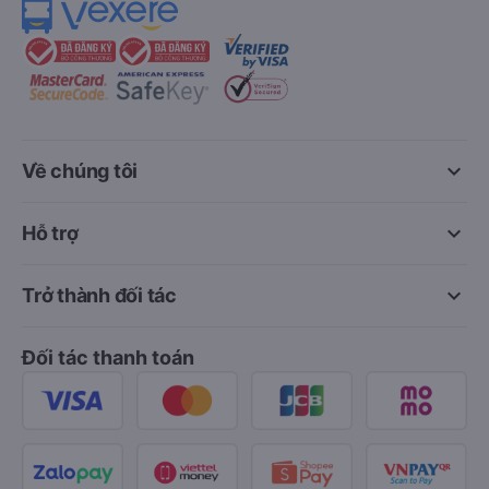
keyboard_arrow_down
Về chúng tôi
keyboard_arrow_down
Hỗ trợ
keyboard_arrow_down
Trở thành đối tác
Đối tác thanh toán