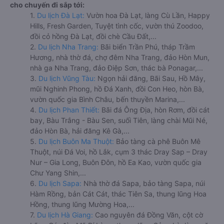
cho chuyến đi sắp tới:
1.
Du lịch Đà Lạt:
Vườn hoa Đà Lạt, làng Cù Lần, Happy
Hills, Fresh Garden, Tuyệt tình cốc, vườn thú Zoodoo,
đồi cỏ hồng Đà Lạt, đồi chè Cầu Đất,...
2.
Du lịch Nha Trang:
Bãi biển Trần Phú, tháp Trầm
Hương, nhà thờ đá, chợ đêm Nha Trang, đảo Hòn Mun,
nhà ga Nha Trang, đảo Điệp Sơn, thác bà Ponagar,...
3.
Du lịch Vũng Tàu:
Ngọn hải đăng, Bãi Sau, Hồ Mây,
mũi Nghinh Phong, hồ Đá Xanh, đồi Con Heo, hòn Bà,
vườn quốc gia Bình Châu, bến thuyền Marina,...
4.
Du lịch Phan Thiết:
Bãi đá Ông Địa, hòn Rơm, đồi cát
bay, Bàu Trắng - Bàu Sen, suối Tiên, làng chài Mũi Né,
đảo Hòn Bà, hải đăng Kê Gà,...
5.
Du lịch Buôn Ma Thuột:
Bảo tàng cà phê Buôn Mê
Thuột, núi Đá Voi, hồ Lắk, cụm 3 thác Dray Sap – Dray
Nur – Gia Long, Buôn Đôn, hồ Ea Kao, vườn quốc gia
Chư Yang Shin,...
6.
Du lịch Sapa:
Nhà thờ đá Sapa, bảo tàng Sapa, núi
Hàm Rồng, bản Cát Cát, thác Tiên Sa, thung lũng Hoa
Hồng, thung lũng Mường Hoa,...
7.
Du lịch Hà Giang:
Cao nguyên đá Đồng Văn, cột cờ