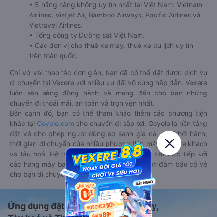
• 5 hãng hàng không uy tín nhất tại Việt Nam: Vietnam
Airlines, Vietjet Air, Bamboo Airways, Pacific Airlines và
Vietravel Airlines.
• Tổng công ty Đường sắt Việt Nam.
• Các đơn vị cho thuê xe máy, thuê xe du lịch uy tín
trên toàn quốc.
Chỉ với vài thao tác đơn giản, bạn đã có thể đặt được dịch vụ
di chuyển tại Vexere với nhiều ưu đãi vô cùng hấp dẫn. Vexere
luôn sẵn sàng đồng hành và mang đến cho bạn những
chuyến đi thoải mái, an toàn và trọn vẹn nhất.
Bên cạnh đó, bạn có thể tham khảo thêm các phương tiện
khác tại
Goyolo.com
cho chuyến đi sắp tới. Goyolo là nền tảng
đặt vé cho phép người dùng so sánh giá cả, giờ khởi hành,
thời gian di chuyển của nhiều phương tiện máy bay, xe khách
và tàu hoả. Hệ thống của Goyolo được liên kết trực tiếp với
các hãng máy bay, xe khách và tàu hoả, luôn đảm bảo có vé
cho bạn di chuyển.
Ứng dụng đặt vé Xe khách, Máy bay,