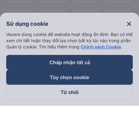
close
Sử dụng cookie
Vexere dùng cookie để website hoạt động ổn định. Bạn có thể
xem chi tiết hoặc thay đổi lựa chọn bất kỳ lúc nào trong phần
Quản lý cookie. Tìm hiểu thêm trong
Chính sách Cookie
.
Chấp nhận tất cả
Tùy chọn cookie
Từ chối
Theo dõi chúng tôi trên
Facebook
Tiktok
Youtube
Công ty TNHH Thương Mại Dịch Vụ Vexere