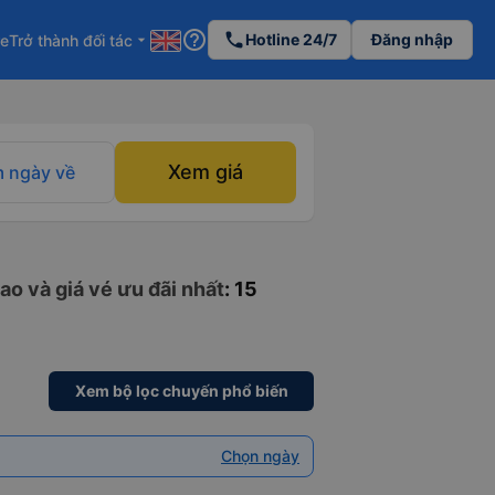
help_outline
phone
Hotline 24/7
Đăng nhập
re
Trở thành đối tác
arrow_drop_down
Xem giá
 ngày về
ao và giá vé ưu đãi nhất
: 15
Xem bộ lọc chuyến phổ biến
Chọn ngày