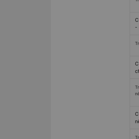
C
-
Tr
C
c
T
n
C
n
T