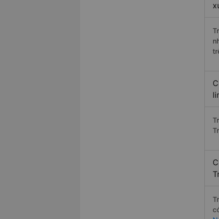
x
T
n
t
C
l
T
T
C
T
T
c