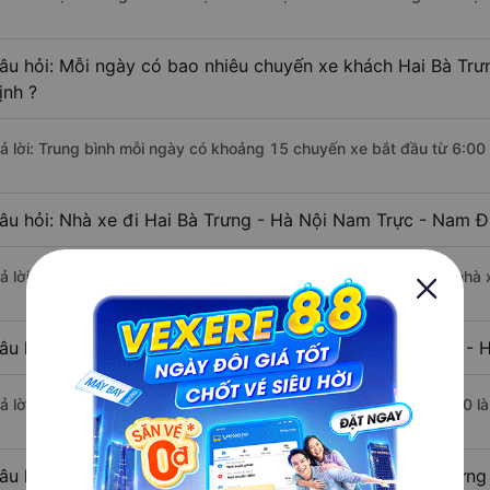
âu hỏi: Mỗi ngày có bao nhiêu chuyến xe khách Hai Bà Trư
ịnh ?
rả lời: Trung bình mỗi ngày có khoảng 15 chuyến xe bắt đầu từ 6:00
âu hỏi: Nhà xe đi Hai Bà Trưng - Hà Nội Nam Trực - Nam Đ
rả lời: Chuyến xe có giờ xuất phát sớm nhất vào lúc 6:00 là của nhà 
âu hỏi: Nhà xe đi Nam Trực - Nam Định từ Hai Bà Trưng - H
rả lời: Chuyến xe có giờ xuất phát trễ (muộn) nhất là vào lúc 20:00 l
âu hỏi: Review xe đi Nam Trực - Nam Định từ Hai Bà Trưng 