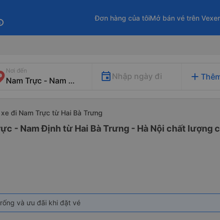
Đơn hàng của tôi
Mở bán vé trên Vexe
fo
Nơi đến
add
Nhập ngày đi
Thêm
xe đi Nam Trực từ Hai Bà Trưng
ực - Nam Định từ Hai Bà Trưng - Hà Nội chất lượng c
rống và ưu đãi khi đặt vé