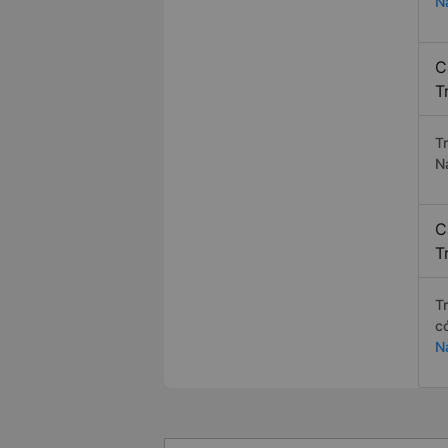
N
C
T
T
N
C
T
T
c
N