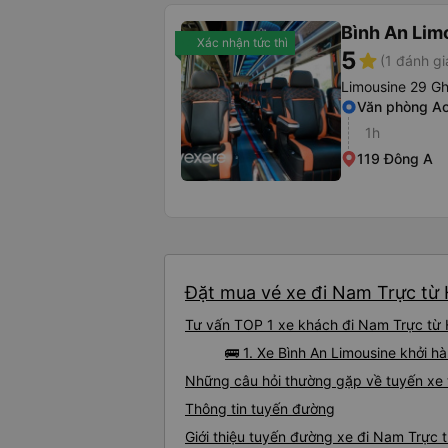
Bình An Lim
Xác nhận tức thì
5
star
(1 đánh gi
Limousine 29 Gh
Văn phòng A
1h
119 Đông A
Đặt mua vé xe đi Nam Trực từ H
Tư vấn TOP 1 xe khách đi Nam Trực từ H
🚌 1. Xe Bình An Limousine khởi h
Những câu hỏi thường gặp về tuyến xe 
Thông tin tuyến đường
Giới thiệu tuyến đường xe đi Nam Trực 