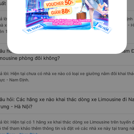
uất sắc, cao cấp nhất?
rả lời: Những hãng xe đi Hai Bà Trưng - Hà Nội Nam Trực - Nam Định c
hà xe Bình An Limousine đi Nam Trực - Nam Định từ Hai Bà Trưng - H
rên 1 đánh giá của khách hàng).
âu hỏi: Có loại xe Hai Bà Trưng - Hà Nội Nam Trực - Nam Đ
imousine phòng đôi không?
rả lời: Hiện tại chưa có nhà xe nào có loại xe giường nằm đôi khai th
rực - Nam Định.
âu hỏi: Các hãng xe nào khai thác dòng xe Limousine đi N
rưng - Hà Nội?
rả lời: Hiện tại có 1 hãng xe khai thác dòng xe Limousine trên tuyến
ó thể tham khảo thêm thông tin và đặt vé các nhà xe này tại trang nà