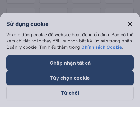
close
Sử dụng cookie
Vexere dùng cookie để website hoạt động ổn định. Bạn có thể
xem chi tiết hoặc thay đổi lựa chọn bất kỳ lúc nào trong phần
Quản lý cookie. Tìm hiểu thêm trong
Chính sách Cookie
.
Chấp nhận tất cả
Tùy chọn cookie
Từ chối
Theo dõi chúng tôi trên
Facebook
Tiktok
Youtube
Công ty TNHH Thương Mại Dịch Vụ Vexere