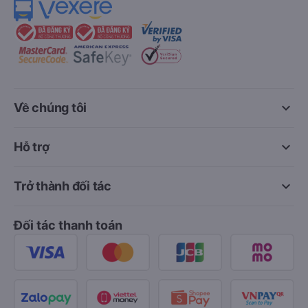
keyboard_arrow_down
Về chúng tôi
keyboard_arrow_down
Hỗ trợ
keyboard_arrow_down
Trở thành đối tác
Đối tác thanh toán