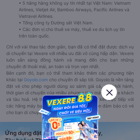
• 5 hãng hàng không uy tín nhất tại Việt Nam: Vietnam
Airlines, Vietjet Air, Bamboo Airways, Pacific Airlines và
Vietravel Airlines.
• Tổng công ty Đường sắt Việt Nam.
• Các đơn vị cho thuê xe máy, thuê xe du lịch uy tín
trên toàn quốc.
Chỉ với vài thao tác đơn giản, bạn đã có thể đặt được dịch vụ
di chuyển tại Vexere với nhiều ưu đãi vô cùng hấp dẫn. Vexere
luôn sẵn sàng đồng hành và mang đến cho bạn những
chuyến đi thoải mái, an toàn và trọn vẹn nhất.
Bên cạnh đó, bạn có thể tham khảo thêm các phương tiện
khác tại
Goyolo.com
cho chuyến đi sắp tới. Goyolo là nền tảng
đặt vé cho phép người dùng so sánh giá cả, giờ khởi hành,
thời gian di chuyển của nhiều phương tiện máy bay, xe khách
và tàu hoả. Hệ thống của Goyolo được liên kết trực tiếp với
các hãng máy bay, xe khách và tàu hoả, luôn đảm bảo có vé
cho bạn di chuyển.
Ứng dụng đặt vé Xe khách, Máy bay,