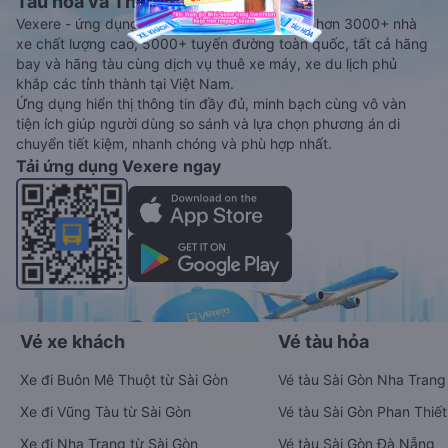
Tàu hoả và Thuê xe
Vexere - ứng dụng đặt vé đa phương tiện với hơn 3000+ nhà
xe chất lượng cao, 5000+ tuyến đường toàn quốc, tất cả hãng
bay và hãng tàu cùng dịch vụ thuê xe máy, xe du lịch phủ
khắp các tỉnh thành tại Việt Nam.
Ứng dụng hiển thị thông tin đầy đủ, minh bạch cùng vô vàn
tiện ích giúp người dùng so sánh và lựa chọn phương án di
chuyển tiết kiệm, nhanh chóng và phù hợp nhất.
Tải ứng dụng Vexere ngay
Vé xe khách
Vé tàu hỏa
Xe đi Buôn Mê Thuột từ Sài Gòn
Vé tàu Sài Gòn Nha Trang
Xe đi Vũng Tàu từ Sài Gòn
Vé tàu Sài Gòn Phan Thiết
Xe đi Nha Trang từ Sài Gòn
Vé tàu Sài Gòn Đà Nẵng