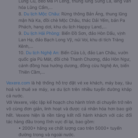
Lũng Cú, đèo Mã Pí Lèng, thung lũng Sủng Là, làng văn
hóa Lũng Cẩm,...
8.
Du lịch Mộc Châu:
Rừng thông Bản Áng, thung lũng
mận Nà Ka, đồi chè Mộc Châu, thác Dải Yếm, bản Pa
Phách, hang dơi, khu du lịch Happy Land,...
9.
Du lịch Hải Phòng:
Biển Đồ Sơn, đảo Hòn Dấu, vịnh
Lan Hạ, đảo Bạch Long Vỹ, núi Voi, khu di tích Tràng
Kênh,...
10.
Du lịch Nghệ An:
Biển Cửa Lò, đảo Lan Châu, vườn
quốc gia Pù Mát, đồi chè Thanh Chương, đảo Hòn Ngư,
cánh đồng hoa hướng dương, đồng cừu Nghệ An, biển
Thiên Cầm,...
Vexere.com
là hệ thống hỗ trợ đặt vé xe khách, máy bay, tàu
hoả và thuê xe máy, xe du lịch trên nhiều tuyến đường khắp
cả nước.
Với Vexere, việc lập kế hoạch cho hành trình di chuyển trở nên
vô cùng đơn giản, linh hoạt và được cá nhân hóa hơn bao giờ
hết. Vexere hiện là nền tảng kết nối hành khách với các đối
tác hàng đầu trong lĩnh vực đi lại, bao gồm:
• 2000+ hãng xe chất lượng cao trên 5000+ tuyến
đường trong và ngoài nước.