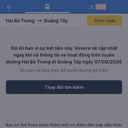
arrow_back
Tải app Vexere ngay!
Tải app Vexere
-30k
Mở app
Mở app
Nhận ưu đãi thành viên độc
-30k/ghế khi đặt vé máy bay qua
quyền
app
Hai Bà Trưng
Quảng Tây
Chọn ngày
Xin lỗi bạn vì sự bất tiện này. Vexere sẽ cập nhật
ngay khi có thông tin xe hoạt động trên tuyến
đường Hai Bà Trưng đi Quảng Tây ngày 07/08/2026
Xin bạn vui lòng thay đổi tuyến đường tìm kiếm
Thay đổi tìm kiếm
Bạn có thể tham khảo thêm một số điểm đến hấp dẫn khác