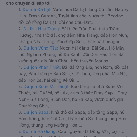
cho chuyến đi sắp tới:
1.
Du lịch Đà Lạt:
Vườn hoa Đà Lạt, làng Cù Lần, Happy
Hills, Fresh Garden, Tuyệt tình cốc, vườn thú Zoodoo,
đồi cỏ hồng Đà Lạt, đồi chè Cầu Đất,...
2.
Du lịch Nha Trang:
Bãi biển Trần Phú, tháp Trầm
Hương, nhà thờ đá, chợ đêm Nha Trang, đảo Hòn Mun,
nhà ga Nha Trang, đảo Điệp Sơn, thác bà Ponagar,...
3.
Du lịch Vũng Tàu:
Ngọn hải đăng, Bãi Sau, Hồ Mây,
mũi Nghinh Phong, hồ Đá Xanh, đồi Con Heo, hòn Bà,
vườn quốc gia Bình Châu, bến thuyền Marina,...
4.
Du lịch Phan Thiết:
Bãi đá Ông Địa, hòn Rơm, đồi cát
bay, Bàu Trắng - Bàu Sen, suối Tiên, làng chài Mũi Né,
đảo Hòn Bà, hải đăng Kê Gà,...
5.
Du lịch Buôn Ma Thuột:
Bảo tàng cà phê Buôn Mê
Thuột, núi Đá Voi, hồ Lắk, cụm 3 thác Dray Sap – Dray
Nur – Gia Long, Buôn Đôn, hồ Ea Kao, vườn quốc gia
Chư Yang Shin,...
6.
Du lịch Sapa:
Nhà thờ đá Sapa, bảo tàng Sapa, núi
Hàm Rồng, bản Cát Cát, thác Tiên Sa, thung lũng Hoa
Hồng, thung lũng Mường Hoa,...
7.
Du lịch Hà Giang:
Cao nguyên đá Đồng Văn, cột cờ