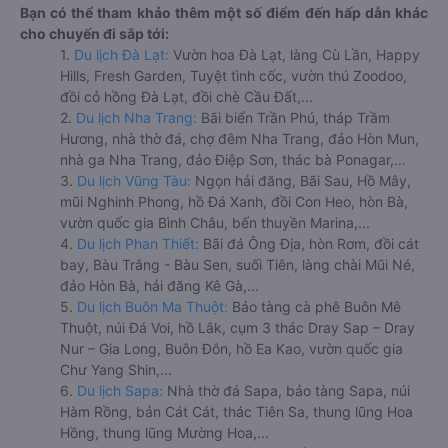
Bạn có thể tham khảo thêm một số điểm đến hấp dẫn khác
cho chuyến đi sắp tới:
1.
Du lịch Đà Lạt:
Vườn hoa Đà Lạt, làng Cù Lần, Happy
Hills, Fresh Garden, Tuyệt tình cốc, vườn thú Zoodoo,
đồi cỏ hồng Đà Lạt, đồi chè Cầu Đất,...
2.
Du lịch Nha Trang:
Bãi biển Trần Phú, tháp Trầm
Hương, nhà thờ đá, chợ đêm Nha Trang, đảo Hòn Mun,
nhà ga Nha Trang, đảo Điệp Sơn, thác bà Ponagar,...
3.
Du lịch Vũng Tàu:
Ngọn hải đăng, Bãi Sau, Hồ Mây,
mũi Nghinh Phong, hồ Đá Xanh, đồi Con Heo, hòn Bà,
vườn quốc gia Bình Châu, bến thuyền Marina,...
4.
Du lịch Phan Thiết:
Bãi đá Ông Địa, hòn Rơm, đồi cát
bay, Bàu Trắng - Bàu Sen, suối Tiên, làng chài Mũi Né,
đảo Hòn Bà, hải đăng Kê Gà,...
5.
Du lịch Buôn Ma Thuột:
Bảo tàng cà phê Buôn Mê
Thuột, núi Đá Voi, hồ Lắk, cụm 3 thác Dray Sap – Dray
Nur – Gia Long, Buôn Đôn, hồ Ea Kao, vườn quốc gia
Chư Yang Shin,...
6.
Du lịch Sapa:
Nhà thờ đá Sapa, bảo tàng Sapa, núi
Hàm Rồng, bản Cát Cát, thác Tiên Sa, thung lũng Hoa
Hồng, thung lũng Mường Hoa,...