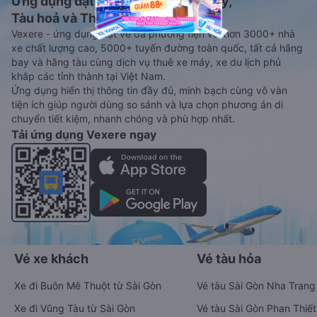
Ứng dụng đặt vé Xe khách, Máy bay,
Tàu hoả và Thuê xe
Vexere - ứng dụng đặt vé đa phương tiện với hơn 3000+ nhà
xe chất lượng cao, 5000+ tuyến đường toàn quốc, tất cả hãng
bay và hãng tàu cùng dịch vụ thuê xe máy, xe du lịch phủ
khắp các tỉnh thành tại Việt Nam.
Ứng dụng hiển thị thông tin đầy đủ, minh bạch cùng vô vàn
tiện ích giúp người dùng so sánh và lựa chọn phương án di
chuyển tiết kiệm, nhanh chóng và phù hợp nhất.
Tải ứng dụng Vexere ngay
Vé xe khách
Vé tàu hỏa
Xe đi Buôn Mê Thuột từ Sài Gòn
Vé tàu Sài Gòn Nha Trang
Xe đi Vũng Tàu từ Sài Gòn
Vé tàu Sài Gòn Phan Thiết