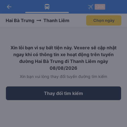
arrow_back
Tải app Vexere ngay!
Tải app Vexere
-30k
Mở app
Mở app
Nhận ưu đãi thành viên độc
-30k/ghế khi đặt vé máy bay qua
quyền
app
Hai Bà Trưng
Thanh Liêm
Chọn ngày
Xin lỗi bạn vì sự bất tiện này. Vexere sẽ cập nhật
ngay khi có thông tin xe hoạt động trên tuyến
đường Hai Bà Trưng đi Thanh Liêm ngày
08/08/2026
Xin bạn vui lòng thay đổi tuyến đường tìm kiếm
Thay đổi tìm kiếm