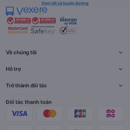
Xem tất cả tuyến đường
keyboard_arrow_down
Về chúng tôi
keyboard_arrow_down
Hỗ trợ
keyboard_arrow_down
Trở thành đối tác
Đối tác thanh toán