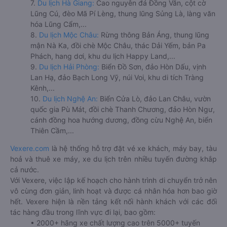
7.
Du lịch Hà Giang:
Cao nguyên đá Đồng Văn, cột cờ
Lũng Cú, đèo Mã Pí Lèng, thung lũng Sủng Là, làng văn
hóa Lũng Cẩm,...
8.
Du lịch Mộc Châu:
Rừng thông Bản Áng, thung lũng
mận Nà Ka, đồi chè Mộc Châu, thác Dải Yếm, bản Pa
Phách, hang dơi, khu du lịch Happy Land,...
9.
Du lịch Hải Phòng:
Biển Đồ Sơn, đảo Hòn Dấu, vịnh
Lan Hạ, đảo Bạch Long Vỹ, núi Voi, khu di tích Tràng
Kênh,...
10.
Du lịch Nghệ An:
Biển Cửa Lò, đảo Lan Châu, vườn
quốc gia Pù Mát, đồi chè Thanh Chương, đảo Hòn Ngư,
cánh đồng hoa hướng dương, đồng cừu Nghệ An, biển
Thiên Cầm,...
Vexere.com
là hệ thống hỗ trợ đặt vé xe khách, máy bay, tàu
hoả và thuê xe máy, xe du lịch trên nhiều tuyến đường khắp
cả nước.
Với Vexere, việc lập kế hoạch cho hành trình di chuyển trở nên
vô cùng đơn giản, linh hoạt và được cá nhân hóa hơn bao giờ
hết. Vexere hiện là nền tảng kết nối hành khách với các đối
tác hàng đầu trong lĩnh vực đi lại, bao gồm:
• 2000+ hãng xe chất lượng cao trên 5000+ tuyến