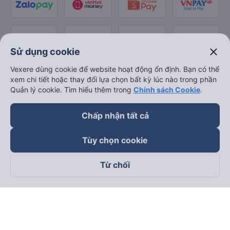
close
Sử dụng cookie
Vexere dùng cookie để website hoạt động ổn định. Bạn có thể
xem chi tiết hoặc thay đổi lựa chọn bất kỳ lúc nào trong phần
Quản lý cookie. Tìm hiểu thêm trong
Chính sách Cookie
.
Chấp nhận tất cả
Tùy chọn cookie
Từ chối
Theo dõi chúng tôi trên
Facebook
Tiktok
Youtube
Công ty TNHH Thương Mại Dịch Vụ Vexere