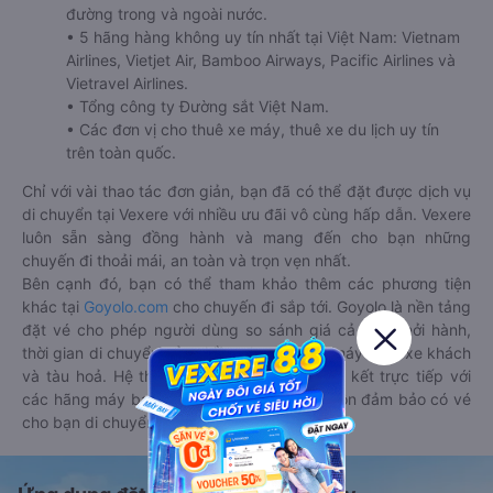
đường trong và ngoài nước.
• 5 hãng hàng không uy tín nhất tại Việt Nam: Vietnam
Airlines, Vietjet Air, Bamboo Airways, Pacific Airlines và
Vietravel Airlines.
• Tổng công ty Đường sắt Việt Nam.
• Các đơn vị cho thuê xe máy, thuê xe du lịch uy tín
trên toàn quốc.
Chỉ với vài thao tác đơn giản, bạn đã có thể đặt được dịch vụ
di chuyển tại Vexere với nhiều ưu đãi vô cùng hấp dẫn. Vexere
luôn sẵn sàng đồng hành và mang đến cho bạn những
chuyến đi thoải mái, an toàn và trọn vẹn nhất.
Bên cạnh đó, bạn có thể tham khảo thêm các phương tiện
khác tại
Goyolo.com
cho chuyến đi sắp tới. Goyolo là nền tảng
đặt vé cho phép người dùng so sánh giá cả, giờ khởi hành,
thời gian di chuyển của nhiều phương tiện máy bay, xe khách
và tàu hoả. Hệ thống của Goyolo được liên kết trực tiếp với
các hãng máy bay, xe khách và tàu hoả, luôn đảm bảo có vé
cho bạn di chuyển.