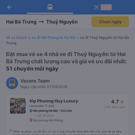
arrow_back
Tải app Vexere ngay!
Tải app Vexere
-30k
Mở app
Mở app
Nhận ưu đãi thành viên độc
-30k/ghế khi đặt vé máy bay qua
quyền
app
Hai Bà Trưng
Thuỷ Nguyên
Chọn ngày
Vé xe khách
xe đi Hải Phòng từ Hà Nội
xe đi Thuỷ Nguyên từ Hai Bà
Trưng
Đặt mua vé xe 4 nhà xe đi Thuỷ Nguyên từ Hai
Bà Trưng chất lượng cao và giá vé ưu đãi nhất
:
51 chuyến mỗi ngày
Vexere Team
Ngày cập nhật: 07/08/2026
Vip Phương Huy Luxury
4.7
Limousine 11 chỗ
(235 đánh giá)
Văn phòng Hà Nội - Cổ Linh
1 giờ 30 phút
Văn phòng Hải Phòng
Nhà xe phục vụ rất ổn, có xe trung chuyển đưa đón tận nơi, anh lái xe đưa