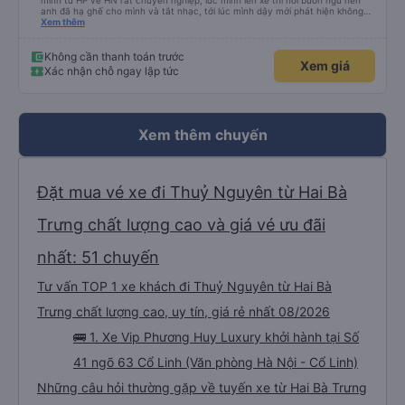
mình từ HP về HN rất chuyên nghiệp, lúc mình lên xe thì hơi buồn ngủ nên
anh đã hạ ghế cho mình và tắt nhạc, tới lúc mình dậy mới phát hiện không
thấy điện thoại thì anh đã ngay lập tức gọi xe trung chuyển để tìm điện thoại
Xem thêm
hộ mình và mình nhận được điện thoại ngay trong ngày hôm đó. Cảm ơn anh
và nhà xe rất nhiều. 1000 sao ạ.
Không cần thanh toán trước
Xem giá
Xác nhận chỗ ngay lập tức
Xem thêm chuyến
Đặt mua vé xe đi Thuỷ Nguyên từ Hai Bà
Trưng chất lượng cao và giá vé ưu đãi
nhất: 51 chuyến
Tư vấn TOP 1 xe khách đi Thuỷ Nguyên từ Hai Bà
Trưng chất lượng cao, uy tín, giá rẻ nhất 08/2026
🚌 1. Xe Vip Phương Huy Luxury khởi hành tại Số
41 ngõ 63 Cổ Linh (Văn phòng Hà Nội - Cổ Linh)
Những câu hỏi thường gặp về tuyến xe từ Hai Bà Trưng