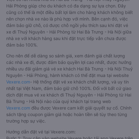
Hải Phòng giúp cho du khách có đa dạng sự lựa chọn. Đây
cũng có thể là một điều bất lợi làm cho hàng khách không biết
nên chọn nhà xe nào là phù hợp với mình. Bên cạnh đó, việc
đảm bảo giữ chỗ, có được chỗ ngồi yêu thích sau khi đặt vé
xe đi Thuỷ Nguyên - Hải Phòng từ Hai Bà Trưng - Hà Nội giữa
nhà xe với khách hàng sau khi đặt trực tiếp vẫn chưa được
đảm bảo 100%.
Cho nên để dễ dàng so sánh giá, xem đánh giá chất lượng
các nhà xe đi, được đảm bảo quyền lợi cao nhất, được hưởng
nhiều ưu đãi giảm giá vé xe khách Hai Bà Trưng - Hà Nội Thuỷ
Nguyên - Hải Phòng, hành khách có thể đặt mua tại website
Vexere.com
- Hệ thống đặt vé xe khách chất lượng, và uy tín
nhất tại Việt Nam, đảm bảo giữ chỗ 100%. Đối với bất cứ giao
dịch đặt mua vé xe khách đi Thuỷ Nguyên - Hải Phòng từ Hai
Bà Trưng - Hà Nội nào của quý khách tại trang web
Vexere.com
đều được Vexere cam kết giải quyết sự cố. Chính
sách tặng coupon giảm giá hoặc hoàn tiền sẽ tùy theo từng
trường hợp sự việc.
Hướng dẫn đặt vé tại Vexere.com:
Bước 1: Truy cập vào website Vexere hoặc tải app Vexere trên