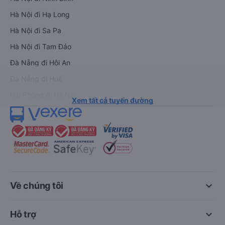
Hà Nội đi Hạ Long
Hà Nội đi Sa Pa
Hà Nội đi Tam Đảo
Đà Nẵng đi Hội An
Đà Nẵng đi Huế
Hải Phòng đi Hà Nội
Xem tất cả tuyến đường
keyboard_arrow_down
Về chúng tôi
keyboard_arrow_down
Hỗ trợ