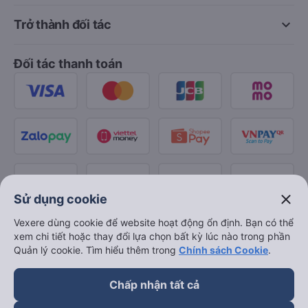
keyboard_arrow_down
Trở thành đối tác
Đối tác thanh toán
close
Sử dụng cookie
Vexere dùng cookie để website hoạt động ổn định. Bạn có thể
xem chi tiết hoặc thay đổi lựa chọn bất kỳ lúc nào trong phần
Quản lý cookie. Tìm hiểu thêm trong
Chính sách Cookie
.
Chấp nhận tất cả