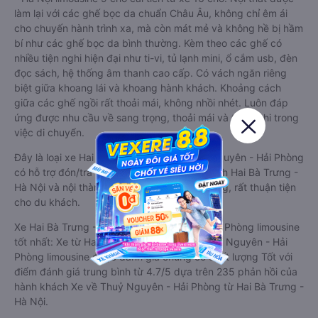
làm lại với các ghế bọc da chuẩn Châu Âu, không chỉ êm ái
cho chuyến hành trình xa, mà còn mát mẻ và không hề bị hầm
bí như các ghế bọc da bình thường. Kèm theo các ghế có
nhiều tiện nghi hiện đại như ti-vi, tủ lạnh mini, ổ cắm usb, đèn
đọc sách, hệ thống âm thanh cao cấp. Có vách ngăn riêng
biệt giữa khoang lái và khoang hành khách. Khoảng cách
giữa các ghế ngồi rất thoải mái, không nhồi nhét. Luôn đáp
ứng được nhu cầu về sang trọng, thoải mái và tiện nghi trong
việc di chuyển.
Đây là loại xe Hai Bà Trưng - Hà Nội Thuỷ Nguyên - Hải Phòng
có hỗ trợ đón/trả tận nơi miễn phí tại nội thành Hai Bà Trưng -
Hà Nội và nội thành Thuỷ Nguyên - Hải Phòng, rất thuận tiện
cho du khách.
Xe Hai Bà Trưng - Hà Nội Thuỷ Nguyên - Hải Phòng limousine
tốt nhất: Xe từ Hai Bà Trưng - Hà Nội đi Thuỷ Nguyên - Hải
Phòng limousine được đánh giá chung có chất lượng Tốt với
điểm đánh giá trung bình từ 4.7/5 dựa trên 235 phản hồi của
hành khách Xe về Thuỷ Nguyên - Hải Phòng từ Hai Bà Trưng -
Hà Nội.