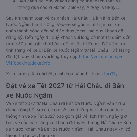
Bên cạnh đó, quý khách cũng có thể thanh toán vé
thông qua các ví Momo, ZaloPay, AirPay, VNPay,…
Sau khi thanh toán vé xe khách Hải Châu - Đà Nẵng Bến xe
Nước Ngầm thành công, Vexere sẽ gửi tin nhắn/email xác
nhận thành công đến số điện thoại/email mà quý khách đã
đăng ký. Đến ngày đi, quý khách vui lòng có mặt tại điểm đón
trước 30 phút giờ khởi hành để chuẩn bị lên xe. Để kiểm tra
tình trạng vé xe đi Bến xe Nước Ngầm từ Hải Châu - Đà Nẵng
đã đặt, quý khách vui lòng truy cập
https://vexere.com/vi-
VN/booking/ticketinfo
Xem hướng dẫn chi tiết, minh họa bằng hình ảnh
tại đây.
Đặt vé xe Tết 2027 từ Hải Châu đi Bến
xe Nước Ngầm
Vé xe tết 2027 từ Hải Châu đi Bến xe Nước Ngầm vẫn chưa
được công bố. Vexere.com sẽ sớm thông báo cho các bạn
thông tin vé xe Tết 2027 bao gồm giá vé, lịch trình, ngày giờ
bán vé của các hãng xe khách đi tuyến đường Hải Châu - Bến
xe Nước Ngầm và Bến xe Nước Ngầm - Hải Châu ngay khi có
thông tin từ các hãng xe.