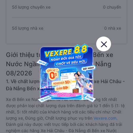
Số lượng chuyến xe
0 chuyến
Số lượng nhà xe
0 nhà xe
Giới thiệu tuyến đường xe đi Bến xe
Nước Ngầm từ Hải Châu - Đà Nẵng
08/2026
1. Về chất lượng, review, đánh giá nhà xe Hải Châu -
Đà Nẵng Bến xe Nước Ngầm
Xe đi Bến xe Nước Ngầm từ Hải Châu - Đà Nẵng tốt nhất
được phân loại chất lượng dựa trên đánh giá từ 1 đến 5 (1: tệ
nhất, 5: tốt nhất) của khách hàng với các tiêu chí như: Chất
lượng xe, Đúng giờ, Chất lượng phục vụ trên
Vexere.com
.
Đánh giá này được viết trực tiếp bởi các khách hàng đã trải
nghiệm các hãng Xe Hải Châu - Đà Nẵng đi Bến xe Nước