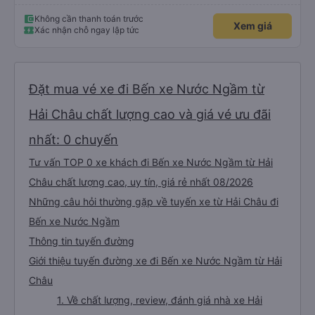
mn nha, cabin nằm cũng rất rộng nữa người m8, m9 nằm thoải mái luôn,
kphai PR đâu nhưng rất tốt mn nhé, tại mình đi xe khác HN-ĐN rồi nên mình
thấy thế
Không cần thanh toán trước
Xem giá
Xác nhận chỗ ngay lập tức
Đặt mua vé xe đi Bến xe Nước Ngầm từ
Hải Châu chất lượng cao và giá vé ưu đãi
nhất: 0 chuyến
Tư vấn TOP 0 xe khách đi Bến xe Nước Ngầm từ Hải
Châu chất lượng cao, uy tín, giá rẻ nhất 08/2026
Những câu hỏi thường gặp về tuyến xe từ Hải Châu đi
Bến xe Nước Ngầm
Thông tin tuyến đường
Giới thiệu tuyến đường xe đi Bến xe Nước Ngầm từ Hải
Châu
1. Về chất lượng, review, đánh giá nhà xe Hải