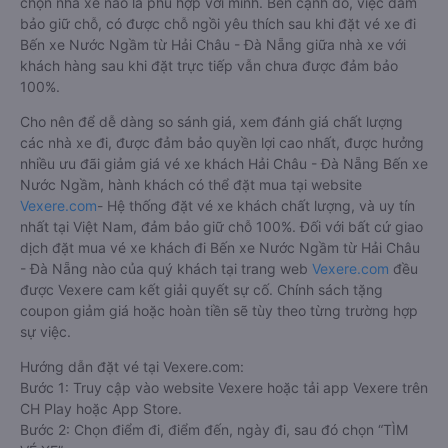
chọn nhà xe nào là phù hợp với mình. Bên cạnh đó, việc đảm
bảo giữ chỗ, có được chỗ ngồi yêu thích sau khi đặt vé xe đi
Bến xe Nước Ngầm từ Hải Châu - Đà Nẵng giữa nhà xe với
khách hàng sau khi đặt trực tiếp vẫn chưa được đảm bảo
100%.
Cho nên để dễ dàng so sánh giá, xem đánh giá chất lượng
các nhà xe đi, được đảm bảo quyền lợi cao nhất, được hưởng
nhiều ưu đãi giảm giá vé xe khách Hải Châu - Đà Nẵng Bến xe
Nước Ngầm, hành khách có thể đặt mua tại website
Vexere.com
- Hệ thống đặt vé xe khách chất lượng, và uy tín
nhất tại Việt Nam, đảm bảo giữ chỗ 100%. Đối với bất cứ giao
dịch đặt mua vé xe khách đi Bến xe Nước Ngầm từ Hải Châu
- Đà Nẵng nào của quý khách tại trang web
Vexere.com
đều
được Vexere cam kết giải quyết sự cố. Chính sách tặng
coupon giảm giá hoặc hoàn tiền sẽ tùy theo từng trường hợp
sự việc.
Hướng dẫn đặt vé tại Vexere.com:
Bước 1: Truy cập vào website Vexere hoặc tải app Vexere trên
CH Play hoặc App Store.
Bước 2: Chọn điểm đi, điểm đến, ngày đi, sau đó chọn “TÌM