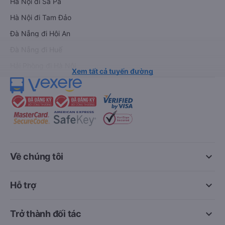
Hà Nội đi Sa Pa
Hà Nội đi Tam Đảo
Đà Nẵng đi Hội An
Đà Nẵng đi Huế
Hải Phòng đi Hà Nội
Xem tất cả tuyến đường
keyboard_arrow_down
Về chúng tôi
keyboard_arrow_down
Hỗ trợ
keyboard_arrow_down
Trở thành đối tác