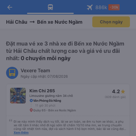
arrow_back
Tải app Vexere ngay!
Tải app Vexere
886
k
-30k
Mở app
Mở app
Nhận ưu đãi thành viên độc
-30k/ghế khi đặt vé máy bay qua
quyền
app
Hải Châu
Bến xe Nước Ngầm
Chọn ngày
Đặt mua vé xe 3 nhà xe đi Bến xe Nước Ngầm
từ Hải Châu chất lượng cao và giá vé ưu đãi
nhất
: 0 chuyến mỗi ngày
Vexere Team
Ngày cập nhật: 07/08/2026
Kim Chi 265
4.2
Limousine giường nằm 34 chỗ
(609 đánh giá)
Văn Phòng Đà Nẵng
11 giờ 30 phút
Quầy 65 - Bến xe Nước Ngầm
Đi xe này mình thấy dịch vụ tốt, lái xe an toàn, xe êm ru hơn xe khác, a phụ
xe rất tâm lí nhắc nhở đi ngủ sớm 🤣 chấm 10/10 nha mn, xe trung chuyển
cũng rất nhiệt tình nữa, đợi và xách hành lí hộ bọn mình, bác lái xe cũng đợi
mn đi vệ sinh xong mới đi chứ ko vội vàng mắng khách như xe khác, nên đi
Xem thêm