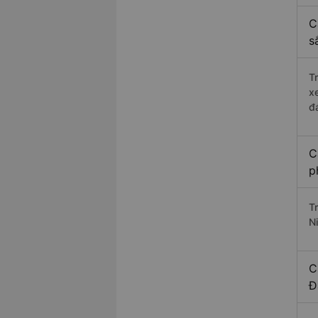
C
s
T
x
đ
C
p
T
Ni
C
Đ