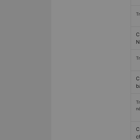
T
C
N
Tr
C
b
T
n
C
c