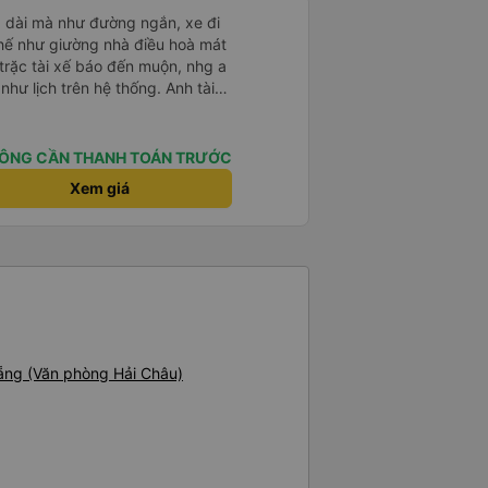
g dài mà như đường ngắn, xe đi
ế như giường nhà điều hoà mát
trặc tài xế báo đến muộn, nhg a
hư lịch trên hệ thống. Anh tài
ệt tình, trời mưa gió đã chở bọn
 anh tài xế Văn Sĩ cùng với nhà
 gặp lại a ạ.
ÔNG CẦN THANH TOÁN TRƯỚC
Xem giá
Nẵng (Văn phòng Hải Châu)