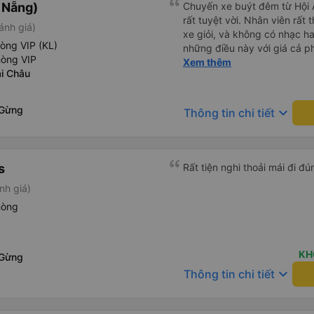
à Nẵng)
Chuyến xe buýt đêm từ Hội 
rất tuyệt vời. Nhân viên rất t
ánh giá)
xe giỏi, và không có nhạc ha
òng VIP (KL)
những điều này với giá cả p
hòng VIP
tiếng Anh rất suôn sẻ, vì vậ
Xem thêm
i Châu
hãng này. Đối với người đi l
nhưng có ba điểm dừng cách
được thông báo trước bằng 
 Gừng
keyboard_arrow_down
Thông tin chi tiết
trên xe, nhưng có nhà hàng
dừng. Bạn phải cởi giày và đ
dép nhựa được cung cấp khi 
chúng vào thùng trước khi lê
s
chiếc chăn và một chiếc gố
nh giá)
Tôi không thể kết nối Wi-Fi, 
với những người thừa cân ho
hòng
chọn xe buýt có ít chỗ ngồi 
không thừa cân, nhưng vẫn h
chọn chỗ ngồi phía dưới và 
KH
 Gừng
keyboard_arrow_down
Thông tin chi tiết