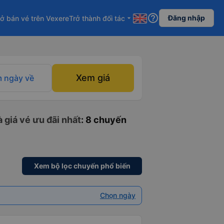
help_outline
Đăng nhập
ở bán vé trên Vexere
Trở thành đối tác
arrow_drop_down
Xem giá
 ngày về
 giá vé ưu đãi nhất
: 8 chuyến
Xem bộ lọc chuyến phổ biến
Chọn ngày