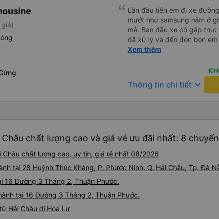
mousine
Lần đầu tiên em đi xe đườn
mướt như samsung nằm ở gh
 giá)
mẻ. Ban đầu xe có gặp trục 
hòng
đã xử lý và đến đón bọn em n
xế Văn Sĩ quá vui tính và nhi
Xem thêm
e về tận nơi an toàn. 5⭐️ cho
xe. Lần sau e mong có duyên
KH
 Gừng
keyboard_arrow_down
Thông tin chi tiết
 Châu chất lượng cao và giá vé ưu đãi nhất: 8 chuyến
 Châu chất lượng cao, uy tín, giá rẻ nhất 08/2026
 hành tại 28 Huỳnh Thúc Kháng, P. Phước Ninh, Q. Hải Châu, Tp. Đà 
tại 16 Đường 3 Tháng 2, Thuận Phước.
 hành tại 16 Đường 3 Tháng 2, Thuận Phước.
từ Hải Châu đi Hoa Lư