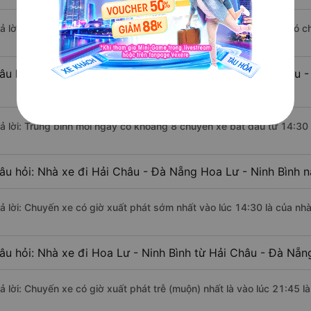
rả lời: Đoạn đường đi Hoa Lư - Ninh Bình từ Hải Châu - Đà Nẵng có 
âu hỏi: Mỗi ngày có bao nhiêu chuyến xe khách Hải Châu -
rả lời: Trung bình mỗi ngày có khoảng 8 chuyến xe bắt đầu từ 14:30
âu hỏi: Nhà xe đi Hải Châu - Đà Nẵng Hoa Lư - Ninh Bình 
rả lời: Chuyến xe có giờ xuất phát sớm nhất vào lúc 14:30 là của n
âu hỏi: Nhà xe đi Hoa Lư - Ninh Bình từ Hải Châu - Đà Nẵn
rả lời: Chuyến xe có giờ xuất phát trễ (muộn) nhất là vào lúc 21:45 