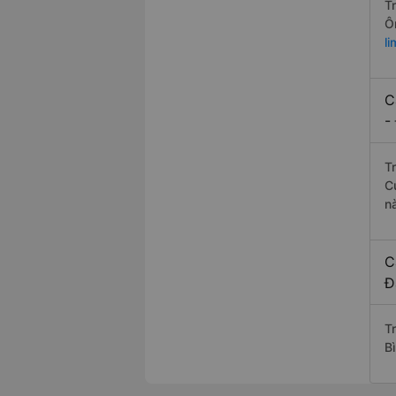
T
Ô
l
C
-
T
C
n
C
Đ
T
B