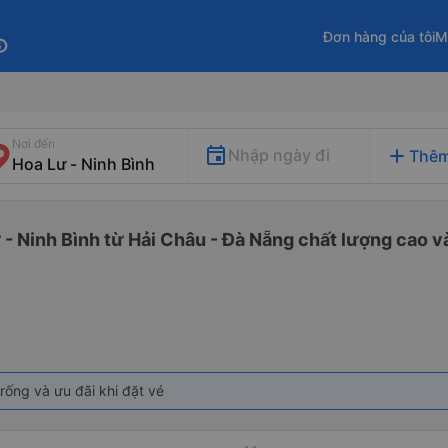
Đơn hàng của tôi
M
fo
Nơi đến
add
Nhập ngày đi
Thêm
 - Ninh Bình từ Hải Châu - Đà Nẵng chất lượng cao và
rống và ưu đãi khi đặt vé