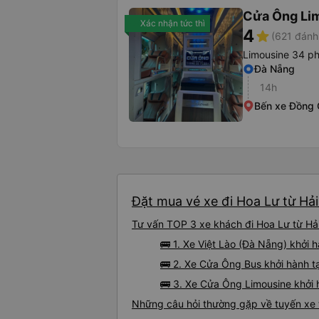
Cửa Ông Li
Xác nhận tức thì
4
star
(621 đánh
Limousine 34 p
Đà Nẵng
14h
Bến xe Đồng
Đặt mua vé xe đi Hoa Lư từ Hải
Tư vấn TOP 3 xe khách đi Hoa Lư từ Hải
🚌 1. Xe Việt Lào (Đà Nẵng) khởi
🚌 2. Xe Cửa Ông Bus khởi hành 
🚌 3. Xe Cửa Ông Limousine khởi
Những câu hỏi thường gặp về tuyến xe 