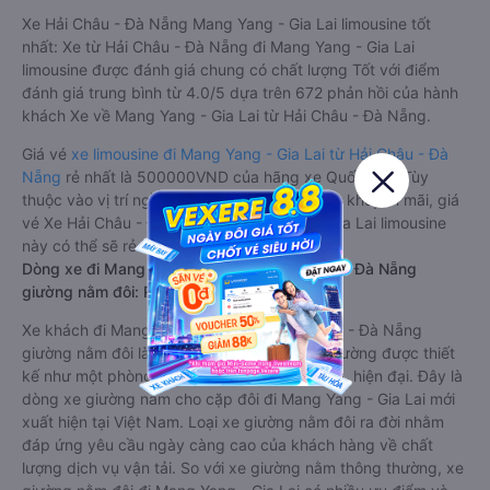
Xe Hải Châu - Đà Nẵng Mang Yang - Gia Lai limousine tốt
nhất: Xe từ Hải Châu - Đà Nẵng đi Mang Yang - Gia Lai
limousine được đánh giá chung có chất lượng Tốt với điểm
đánh giá trung bình từ 4.0/5 dựa trên 672 phản hồi của hành
khách Xe về Mang Yang - Gia Lai từ Hải Châu - Đà Nẵng.
Giá vé
xe limousine đi Mang Yang - Gia Lai từ Hải Châu - Đà
Nẵng
rẻ nhất là 500000VND của hãng xe Quốc Đạt. Tùy
thuộc vào vị trí ngồi của bạn và chương trình khuyến mãi, giá
vé Xe Hải Châu - Đà Nẵng đi Mang Yang - Gia Lai limousine
này có thể sẽ rẻ hơn
Dòng xe đi Mang Yang - Gia Lai từ Hải Châu - Đà Nẵng
giường nằm đôi: Riêng tư, đầy đủ tiện nghi
Xe khách đi Mang Yang - Gia Lai từ Hải Châu - Đà Nẵng
giường nằm đôi là loại xe đặc biệt. Với mỗi giường được thiết
kế như một phòng ngủ khách sạn sang trọng, hiện đại. Đây là
dòng xe giường nằm cho cặp đôi đi Mang Yang - Gia Lai mới
xuất hiện tại Việt Nam. Loại xe giường nằm đôi ra đời nhằm
đáp ứng yêu cầu ngày càng cao của khách hàng về chất
lượng dịch vụ vận tải. So với xe giường nằm thông thường, xe