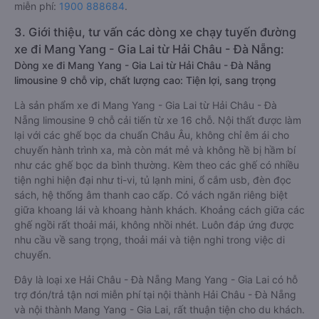
miễn phí:
1900 888684
.
3. Giới thiệu, tư vấn các dòng xe chạy tuyến đường
xe đi Mang Yang - Gia Lai từ Hải Châu - Đà Nẵng:
Dòng xe đi Mang Yang - Gia Lai từ Hải Châu - Đà Nẵng
limousine 9 chỗ vip, chất lượng cao: Tiện lợi, sang trọng
Là sản phẩm xe đi Mang Yang - Gia Lai từ Hải Châu - Đà
Nẵng limousine 9 chỗ cải tiến từ xe 16 chỗ. Nội thất được làm
lại với các ghế bọc da chuẩn Châu Âu, không chỉ êm ái cho
chuyến hành trình xa, mà còn mát mẻ và không hề bị hầm bí
như các ghế bọc da bình thường. Kèm theo các ghế có nhiều
tiện nghi hiện đại như ti-vi, tủ lạnh mini, ổ cắm usb, đèn đọc
sách, hệ thống âm thanh cao cấp. Có vách ngăn riêng biệt
giữa khoang lái và khoang hành khách. Khoảng cách giữa các
ghế ngồi rất thoải mái, không nhồi nhét. Luôn đáp ứng được
nhu cầu về sang trọng, thoải mái và tiện nghi trong việc di
chuyển.
Đây là loại xe Hải Châu - Đà Nẵng Mang Yang - Gia Lai có hỗ
trợ đón/trả tận nơi miễn phí tại nội thành Hải Châu - Đà Nẵng
và nội thành Mang Yang - Gia Lai, rất thuận tiện cho du khách.