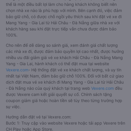
thể là một điều bất lợi làm cho hàng khách không biết nên
chọn nhà xe nào là phù hợp với mình. Bên cạnh đó, việc đảm
bảo giữ chỗ, có được chỗ ngồi yêu thích sau khi đặt vé xe đi
Mang Yang - Gia Lai từ Hải Châu - Đà Nẵng giữa nhà xe với
khách hàng sau khi đặt trực tiếp vẫn chưa được đảm bảo
100%.
Cho nên để dễ dàng so sánh giá, xem đánh giá chất lượng
các nhà xe đi, được đảm bảo quyền lợi cao nhất, được hưởng
nhiều ưu đãi giảm giá vé xe khách Hải Châu - Đà Nẵng Mang
Yang - Gia Lai, hành khách có thể đặt mua tại website
Vexere.com
- Hệ thống đặt vé xe khách chất lượng, và uy tín
nhất tại Việt Nam, đảm bảo giữ chỗ 100%. Đối với bất cứ giao
dịch đặt mua vé xe khách đi Mang Yang - Gia Lai từ Hải Châu
- Đà Nẵng nào của quý khách tại trang web
Vexere.com
đều
được Vexere cam kết giải quyết sự cố. Chính sách tặng
coupon giảm giá hoặc hoàn tiền sẽ tùy theo từng trường hợp
sự việc.
Hướng dẫn đặt vé tại Vexere.com:
Bước 1: Truy cập vào website Vexere hoặc tải app Vexere trên
CH Play hoặc App Store.