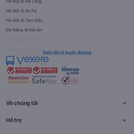
Hà Nội đi Hạ Long
Hà Nội đi Sa Pa
Hà Nội đi Tam Đảo
Đà Nẵng đi Hội An
Đà Nẵng đi Huế
Hải Phòng đi Hà Nội
Xem tất cả tuyến đường
keyboard_arrow_down
Về chúng tôi
keyboard_arrow_down
Hỗ trợ