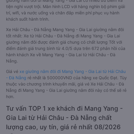
giường nằm đôi đi Mang Yang - Gia Lai có nhiều ưu điểm và
tiện nghi vượt trội. Màn hình LCD với hàng nghìn bộ phim giải
trí, wifi, và nước uống và chăn đắp miễn phí phục vụ hành
khách suốt hành trình.
Xe Hải Châu - Đà Nẵng Mang Yang - Gia Lai giường nằm đôi
tốt nhất: Xe từ Hải Châu - Đà Nẵng đi Mang Yang - Gia Lai
giường nằm đôi được đánh giá chung có chất lượng Tốt với
điểm đánh giá trung bình từ 4.0/5 dựa trên 672 phản hồi của
hành khách Xe về Mang Yang - Gia Lai từ Hải Châu - Đà
Nẵng.
Giá vé
xe giường nằm đôi đi Mang Yang - Gia Lai từ Hải Châu
- Đà Nẵng
rẻ nhất là 500000VND của hãng xe Quốc Đạt. Tùy
thuộc vào chương trình khuyến mãi, giá vé Xe Hải Châu - Đà
Nẵng đi Mang Yang - Gia Lai giường nằm đôi này có thể sẽ rẻ
hơn.
Tư vấn TOP 1 xe khách đi Mang Yang -
Gia Lai từ Hải Châu - Đà Nẵng chất
lượng cao, uy tín, giá rẻ nhất 08/2026