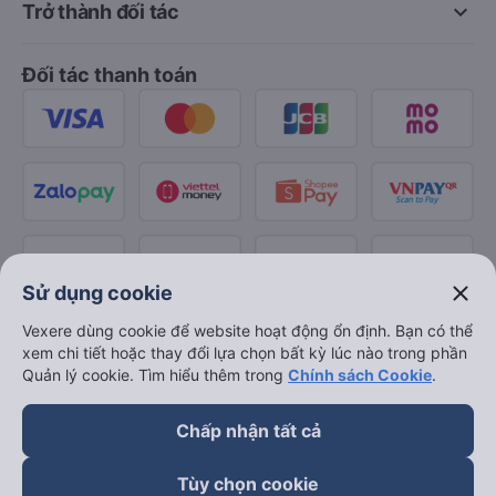
keyboard_arrow_down
Trở thành đối tác
Đối tác thanh toán
close
Sử dụng cookie
Vexere dùng cookie để website hoạt động ổn định. Bạn có thể
xem chi tiết hoặc thay đổi lựa chọn bất kỳ lúc nào trong phần
Quản lý cookie. Tìm hiểu thêm trong
Chính sách Cookie
.
Chấp nhận tất cả
Tùy chọn cookie