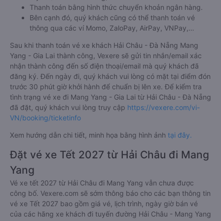
Thanh toán bằng hình thức chuyển khoản ngân hàng.
Bên cạnh đó, quý khách cũng có thể thanh toán vé
thông qua các ví Momo, ZaloPay, AirPay, VNPay,…
Sau khi thanh toán vé xe khách Hải Châu - Đà Nẵng Mang
Yang - Gia Lai thành công, Vexere sẽ gửi tin nhắn/email xác
nhận thành công đến số điện thoại/email mà quý khách đã
đăng ký. Đến ngày đi, quý khách vui lòng có mặt tại điểm đón
trước 30 phút giờ khởi hành để chuẩn bị lên xe. Để kiểm tra
tình trạng vé xe đi Mang Yang - Gia Lai từ Hải Châu - Đà Nẵng
đã đặt, quý khách vui lòng truy cập
https://vexere.com/vi-
VN/booking/ticketinfo
Xem hướng dẫn chi tiết, minh họa bằng hình ảnh
tại đây.
Đặt vé xe Tết 2027 từ Hải Châu đi Mang
Yang
Vé xe tết 2027 từ Hải Châu đi Mang Yang vẫn chưa được
công bố. Vexere.com sẽ sớm thông báo cho các bạn thông tin
vé xe Tết 2027 bao gồm giá vé, lịch trình, ngày giờ bán vé
của các hãng xe khách đi tuyến đường Hải Châu - Mang Yang