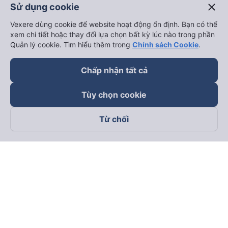
close
Sử dụng cookie
Hà Nội đi Ninh Bình
Vexere dùng cookie để website hoạt động ổn định. Bạn có thể
Hà Nội đi Hạ Long
xem chi tiết hoặc thay đổi lựa chọn bất kỳ lúc nào trong phần
Hà Nội đi Sa Pa
Quản lý cookie. Tìm hiểu thêm trong
Chính sách Cookie
.
Hà Nội đi Tam Đảo
Chấp nhận tất cả
Đà Nẵng đi Hội An
Đà Nẵng đi Huế
Tùy chọn cookie
Hải Phòng đi Hà Nội
Xem tất cả tuyến đường
Từ chối
keyboard_arrow_down
Về chúng tôi
keyboard_arrow_down
Hỗ trợ