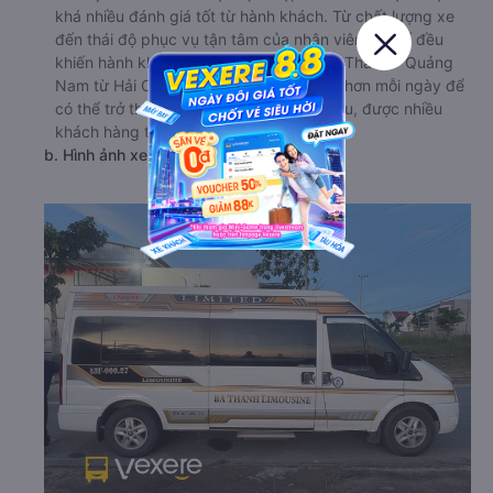
khá nhiều đánh giá tốt từ hành khách. Từ chất lượng xe
đến thái độ phục vụ tận tâm của nhân viên, tài xế đều
khiến hành khách rất hài lòng. Xe đi Núi Thành - Quảng
Nam từ Hải Châu - Đà Nẵng luôn nỗ lực hơn mỗi ngày để
có thể trở thành hãng xe khách hàng đầu, được nhiều
khách hàng tin tưởng lựa chọn.
b. Hình ảnh xe Ba Thanh Limousine