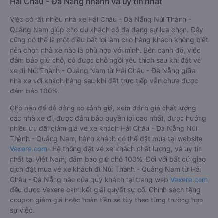
Hải Châu - Đà Nẵng nhanh và uy tín nhất
Việc có rất nhiều nhà xe Hải Châu - Đà Nẵng Núi Thành -
Quảng Nam giúp cho du khách có đa dạng sự lựa chọn. Đây
cũng có thể là một điều bất lợi làm cho hàng khách không biết
nên chọn nhà xe nào là phù hợp với mình. Bên cạnh đó, việc
đảm bảo giữ chỗ, có được chỗ ngồi yêu thích sau khi đặt vé
xe đi Núi Thành - Quảng Nam từ Hải Châu - Đà Nẵng giữa
nhà xe với khách hàng sau khi đặt trực tiếp vẫn chưa được
đảm bảo 100%.
Cho nên để dễ dàng so sánh giá, xem đánh giá chất lượng
các nhà xe đi, được đảm bảo quyền lợi cao nhất, được hưởng
nhiều ưu đãi giảm giá vé xe khách Hải Châu - Đà Nẵng Núi
Thành - Quảng Nam, hành khách có thể đặt mua tại website
Vexere.com
- Hệ thống đặt vé xe khách chất lượng, và uy tín
nhất tại Việt Nam, đảm bảo giữ chỗ 100%. Đối với bất cứ giao
dịch đặt mua vé xe khách đi Núi Thành - Quảng Nam từ Hải
Châu - Đà Nẵng nào của quý khách tại trang web
Vexere.com
đều được Vexere cam kết giải quyết sự cố. Chính sách tặng
coupon giảm giá hoặc hoàn tiền sẽ tùy theo từng trường hợp
sự việc.