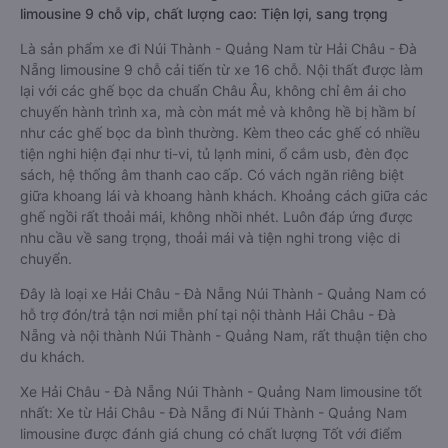
limousine 9 chỗ vip, chất lượng cao: Tiện lợi, sang trọng
Là sản phẩm xe đi Núi Thành - Quảng Nam từ Hải Châu - Đà
Nẵng limousine 9 chỗ cải tiến từ xe 16 chỗ. Nội thất được làm
lại với các ghế bọc da chuẩn Châu Âu, không chỉ êm ái cho
chuyến hành trình xa, mà còn mát mẻ và không hề bị hầm bí
như các ghế bọc da bình thường. Kèm theo các ghế có nhiều
tiện nghi hiện đại như ti-vi, tủ lạnh mini, ổ cắm usb, đèn đọc
sách, hệ thống âm thanh cao cấp. Có vách ngăn riêng biệt
giữa khoang lái và khoang hành khách. Khoảng cách giữa các
ghế ngồi rất thoải mái, không nhồi nhét. Luôn đáp ứng được
nhu cầu về sang trọng, thoải mái và tiện nghi trong việc di
chuyển.
Đây là loại xe Hải Châu - Đà Nẵng Núi Thành - Quảng Nam có
hỗ trợ đón/trả tận nơi miễn phí tại nội thành Hải Châu - Đà
Nẵng và nội thành Núi Thành - Quảng Nam, rất thuận tiện cho
du khách.
Xe Hải Châu - Đà Nẵng Núi Thành - Quảng Nam limousine tốt
nhất: Xe từ Hải Châu - Đà Nẵng đi Núi Thành - Quảng Nam
limousine được đánh giá chung có chất lượng Tốt với điểm