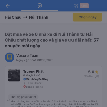
arrow_back
Tải app Vexere ngay!
Tải app Vexere
-30k
Mở app
Mở app
Nhận ưu đãi thành viên độc
-30k/ghế khi đặt vé máy bay qua
quyền
app
Hải Châu
Núi Thành
Chọn ngày
Đặt mua vé xe 6 nhà xe đi Núi Thành từ Hải
Châu chất lượng cao và giá vé ưu đãi nhất
: 57
chuyến mỗi ngày
Vexere Team
Ngày cập nhật: 08/08/2026
Trường Phát
5.0
Ghế ngồi 7 chỗ
(99 đánh giá)
Văn phòng Đà Nẵng
1 giờ 20 phút
Bến xe Tam Kỳ
Thái độ phục vụ tốt
Mình đi công tác từ HCM ra ĐN rồi từ Chu Lai về. Lúc đầu lạ nước lạ cái hơi
lo khi đặt thử xe Ba Thanh nhưng cực kỳ hài lòng, nhiệt tình từ đặt vé, trả lời