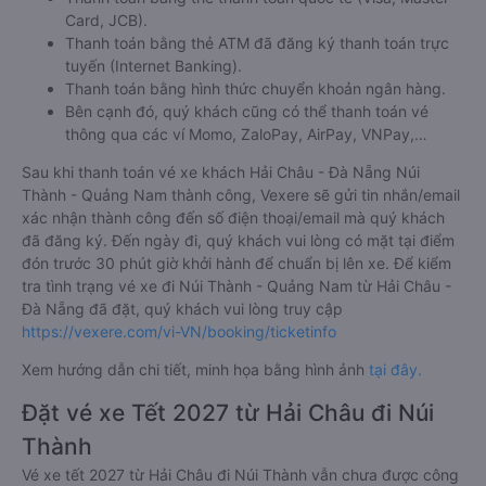
Card, JCB).
Thanh toán bằng thẻ ATM đã đăng ký thanh toán trực
tuyến (Internet Banking).
Thanh toán bằng hình thức chuyển khoản ngân hàng.
Bên cạnh đó, quý khách cũng có thể thanh toán vé
thông qua các ví Momo, ZaloPay, AirPay, VNPay,…
Sau khi thanh toán vé xe khách Hải Châu - Đà Nẵng Núi
Thành - Quảng Nam thành công, Vexere sẽ gửi tin nhắn/email
xác nhận thành công đến số điện thoại/email mà quý khách
đã đăng ký. Đến ngày đi, quý khách vui lòng có mặt tại điểm
đón trước 30 phút giờ khởi hành để chuẩn bị lên xe. Để kiểm
tra tình trạng vé xe đi Núi Thành - Quảng Nam từ Hải Châu -
Đà Nẵng đã đặt, quý khách vui lòng truy cập
https://vexere.com/vi-VN/booking/ticketinfo
Xem hướng dẫn chi tiết, minh họa bằng hình ảnh
tại đây.
Đặt vé xe Tết 2027 từ Hải Châu đi Núi
Thành
Vé xe tết 2027 từ Hải Châu đi Núi Thành vẫn chưa được công