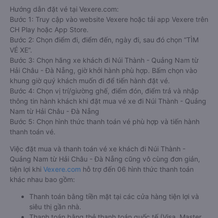
Hướng dẫn đặt vé tại Vexere.com:
Bước 1: Truy cập vào website Vexere hoặc tải app Vexere trên
CH Play hoặc App Store.
Bước 2: Chọn điểm đi, điểm đến, ngày đi, sau đó chọn “TÌM
VÉ XE”.
Bước 3: Chọn hãng xe khách đi Núi Thành - Quảng Nam từ
Hải Châu - Đà Nẵng, giờ khởi hành phù hợp. Bấm chọn vào
khung giờ quý khách muốn đi để tiến hành đặt vé.
Bước 4: Chọn vị trí/giường ghế, điểm đón, điểm trả và nhập
thông tin hành khách khi đặt mua vé xe đi Núi Thành - Quảng
Nam từ Hải Châu - Đà Nẵng
Bước 5: Chọn hình thức thanh toán vé phù hợp và tiến hành
thanh toán vé.
Việc đặt mua và thanh toán vé xe khách đi Núi Thành -
Quảng Nam từ Hải Châu - Đà Nẵng cũng vô cùng đơn giản,
tiện lợi khi
Vexere.com
hỗ trợ đến 06 hình thức thanh toán
khác nhau bao gồm:
Thanh toán bằng tiền mặt tại các cửa hàng tiện lợi và
siêu thị gần nhà.
Thanh toán bằng thẻ thanh toán quốc tế (Visa, Master