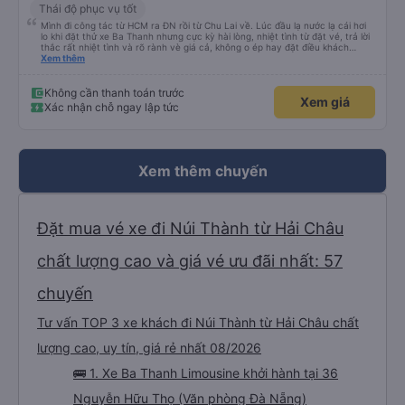
Thái độ phục vụ tốt
Mình đi công tác từ HCM ra ĐN rồi từ Chu Lai về. Lúc đầu lạ nước lạ cái hơi
lo khi đặt thử xe Ba Thanh nhưng cực kỳ hài lòng, nhiệt tình từ đặt vé, trả lời
thắc rất nhiệt tình và rõ rành vè giá cả, không o ép hay đặt điều khách
Xem thêm
hàng. Lần tới đi công tác chắc chắn tiếp tục dùng xe nhà này!
Không cần thanh toán trước
Xem giá
Xác nhận chỗ ngay lập tức
Xem thêm chuyến
Đặt mua vé xe đi Núi Thành từ Hải Châu
chất lượng cao và giá vé ưu đãi nhất: 57
chuyến
Tư vấn TOP 3 xe khách đi Núi Thành từ Hải Châu chất
lượng cao, uy tín, giá rẻ nhất 08/2026
🚌 1. Xe Ba Thanh Limousine khởi hành tại 36
Nguyễn Hữu Thọ (Văn phòng Đà Nẵng)