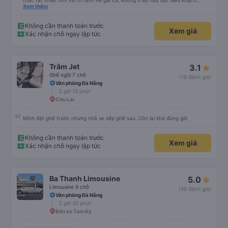
thắc rất nhiệt tình và rõ rành vè giá cả, không o ép hay đặt điều khách
Xem thêm
hàng. Lần tới đi công tác chắc chắn tiếp tục dùng xe nhà này!
Không cần thanh toán trước
Xem giá
Xác nhận chỗ ngay lập tức
Trâm Jet
3.1
Ghế ngồi 7 chỗ
(18 đánh giá)
Văn phòng Đà Nẵng
2 giờ 10 phút
Chu Lai
Mình đặt ghế trước nhưng nhà xe xếp ghế sau. Còn lại khá đúng giờ
Không cần thanh toán trước
Xem giá
Xác nhận chỗ ngay lập tức
Ba Thanh Limousine
5.0
Limousine 9 chỗ
(99 đánh giá)
Văn phòng Đà Nẵng
2 giờ 30 phút
Bến xe Tam Kỳ