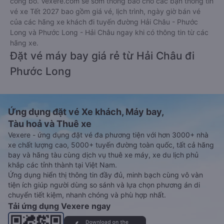
công bố. Vexere.com sẽ sớm thông báo cho các bạn thông tin
vé xe Tết 2027 bao gồm giá vé, lịch trình, ngày giờ bán vé
của các hãng xe khách đi tuyến đường Hải Châu - Phước
Long và Phước Long - Hải Châu ngay khi có thông tin từ các
hãng xe.
Đặt vé máy bay giá rẻ từ Hải Châu đi
Phước Long
Ứng dụng đặt vé Xe khách, Máy bay,
Tàu hoả và Thuê xe
Vexere - ứng dụng đặt vé đa phương tiện với hơn 3000+ nhà
xe chất lượng cao, 5000+ tuyến đường toàn quốc, tất cả hãng
bay và hãng tàu cùng dịch vụ thuê xe máy, xe du lịch phủ
khắp các tỉnh thành tại Việt Nam.
Ứng dụng hiển thị thông tin đầy đủ, minh bạch cùng vô vàn
tiện ích giúp người dùng so sánh và lựa chọn phương án di
chuyển tiết kiệm, nhanh chóng và phù hợp nhất.
Tải ứng dụng Vexere ngay