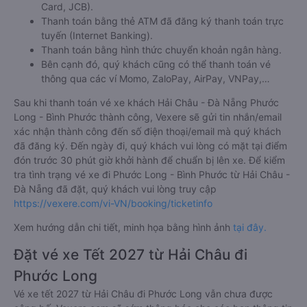
Card, JCB).
Thanh toán bằng thẻ ATM đã đăng ký thanh toán trực
tuyến (Internet Banking).
Thanh toán bằng hình thức chuyển khoản ngân hàng.
Bên cạnh đó, quý khách cũng có thể thanh toán vé
thông qua các ví Momo, ZaloPay, AirPay, VNPay,…
Sau khi thanh toán vé xe khách Hải Châu - Đà Nẵng Phước
Long - Bình Phước thành công, Vexere sẽ gửi tin nhắn/email
xác nhận thành công đến số điện thoại/email mà quý khách
đã đăng ký. Đến ngày đi, quý khách vui lòng có mặt tại điểm
đón trước 30 phút giờ khởi hành để chuẩn bị lên xe. Để kiểm
tra tình trạng vé xe đi Phước Long - Bình Phước từ Hải Châu -
Đà Nẵng đã đặt, quý khách vui lòng truy cập
https://vexere.com/vi-VN/booking/ticketinfo
Xem hướng dẫn chi tiết, minh họa bằng hình ảnh
tại đây.
Đặt vé xe Tết 2027 từ Hải Châu đi
Phước Long
Vé xe tết 2027 từ Hải Châu đi Phước Long vẫn chưa được