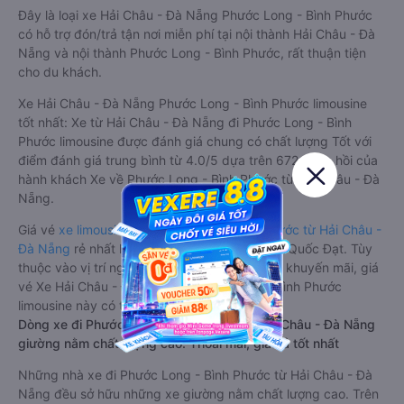
Đây là loại xe Hải Châu - Đà Nẵng Phước Long - Bình Phước
có hỗ trợ đón/trả tận nơi miễn phí tại nội thành Hải Châu - Đà
Nẵng và nội thành Phước Long - Bình Phước, rất thuận tiện
cho du khách.
Xe Hải Châu - Đà Nẵng Phước Long - Bình Phước limousine
tốt nhất: Xe từ Hải Châu - Đà Nẵng đi Phước Long - Bình
Phước limousine được đánh giá chung có chất lượng Tốt với
điểm đánh giá trung bình từ 4.0/5 dựa trên 672 phản hồi của
hành khách Xe về Phước Long - Bình Phước từ Hải Châu - Đà
Nẵng.
Giá vé
xe limousine đi Phước Long - Bình Phước từ Hải Châu -
Đà Nẵng
rẻ nhất là 750000VND của hãng xe Quốc Đạt. Tùy
thuộc vào vị trí ngồi của bạn và chương trình khuyến mãi, giá
vé Xe Hải Châu - Đà Nẵng đi Phước Long - Bình Phước
limousine này có thể sẽ rẻ hơn
Dòng xe đi Phước Long - Bình Phước từ Hải Châu - Đà Nẵng
giường nằm chất lượng cao: Thoải mái, giá cả tốt nhất
Những nhà xe đi Phước Long - Bình Phước từ Hải Châu - Đà
Nẵng đều sở hữu những xe giường nằm chất lượng cao. Trên