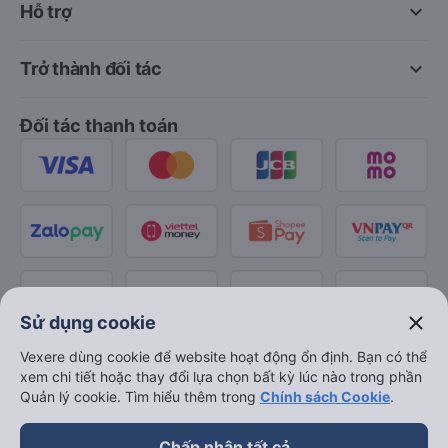
keyboard_arrow_down
Hỗ trợ
keyboard_arrow_down
Trở thành đối tác
Đối tác thanh toán
close
Sử dụng cookie
Vexere dùng cookie để website hoạt động ổn định. Bạn có thể
xem chi tiết hoặc thay đổi lựa chọn bất kỳ lúc nào trong phần
Quản lý cookie. Tìm hiểu thêm trong
Chính sách Cookie
.
Chấp nhận tất cả