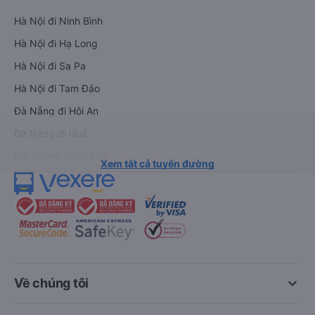
Hà Nội đi Ninh Bình
Hà Nội đi Hạ Long
Hà Nội đi Sa Pa
Hà Nội đi Tam Đảo
Đà Nẵng đi Hội An
Đà Nẵng đi Huế
Hải Phòng đi Hà Nội
Xem tất cả tuyến đường
keyboard_arrow_down
Về chúng tôi