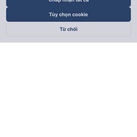
Tùy chọn cookie
Từ chối
Theo dõi chúng tôi trên
Facebook
Tiktok
Youtube
Công ty TNHH Thương Mại Dịch Vụ Vexere
Địa chỉ đăng ký kinh doanh: 8C Chữ Đồng Tử, Phường Tân
Sơn Nhất, TP. Hồ Chí Minh, Việt Nam
Địa chỉ
:
Lầu 2, toà nhà H3 Circo Hoàng Diệu, 384 Hoàng Diệu,
Phường Khánh Hội, TP Hồ Chí Minh, Việt Nam
Tầng 3, toà nhà 101 Láng Hạ, 101 Láng Hạ, Phường Láng, TP.
Hà Nội, Việt Nam
Giấy chứng nhận ĐKKD số 0315133726 do Sở KH và ĐT TP.
Hồ Chí Minh cấp lần đầu ngày 27/6/2018
Bản quyền © 2025 thuộc về Vexere.com