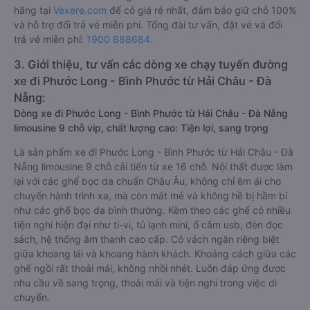
hãng tại
Vexere.com
để có giá rẻ nhất, đảm bảo giữ chỗ 100%
và hỗ trợ đổi trả vé miễn phí. Tổng đài tư vấn, đặt vé và đổi
trả vé miễn phí:
1900 888684
.
3. Giới thiệu, tư vấn các dòng xe chạy tuyến đường
xe đi Phước Long - Bình Phước từ Hải Châu - Đà
Nẵng:
Dòng xe đi Phước Long - Bình Phước từ Hải Châu - Đà Nẵng
limousine 9 chỗ vip, chất lượng cao: Tiện lợi, sang trọng
Là sản phẩm xe đi Phước Long - Bình Phước từ Hải Châu - Đà
Nẵng limousine 9 chỗ cải tiến từ xe 16 chỗ. Nội thất được làm
lại với các ghế bọc da chuẩn Châu Âu, không chỉ êm ái cho
chuyến hành trình xa, mà còn mát mẻ và không hề bị hầm bí
như các ghế bọc da bình thường. Kèm theo các ghế có nhiều
tiện nghi hiện đại như ti-vi, tủ lạnh mini, ổ cắm usb, đèn đọc
sách, hệ thống âm thanh cao cấp. Có vách ngăn riêng biệt
giữa khoang lái và khoang hành khách. Khoảng cách giữa các
ghế ngồi rất thoải mái, không nhồi nhét. Luôn đáp ứng được
nhu cầu về sang trọng, thoải mái và tiện nghi trong việc di
chuyển.