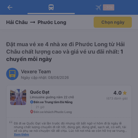
arrow_back
Tải app Vexere ngay!
Tải app Vexere
-30k
Mở app
Mở app
Nhận ưu đãi thành viên độc
-30k/ghế khi đặt vé máy bay qua
quyền
app
Hải Châu
Phước Long
Chọn ngày
Đặt mua vé xe 4 nhà xe đi Phước Long từ Hải
Châu chất lượng cao và giá vé ưu đãi nhất
: 1
chuyến mỗi ngày
Vexere Team
Ngày cập nhật: 08/08/2026
Quốc Đạt
4.0
Limousine giường nằm 22 chỗ
(673 đánh giá)
Bến xe Trung tâm Đà Nẵng
21 giờ
Bến xe khách Phước Long
Đã đi xe Quốc Đạt vài lần trước đó nhưng rất bất ngờ vì hôm đi là ngày lễ
nhưng chất lượng chuyến đi rất tốt, đúng giờ, đúng ghế, sạch sẽ, có wifi, tài
xế và phụ xe nói chuyện rất dễ chịu. Lúc tới nơi nhà xe còn hỗ trợ xe trung
chuyển tới tận nhà. 10đ cho nhà xe, hy vọng nhà xe duy trì được chất lượng
Xem thêm