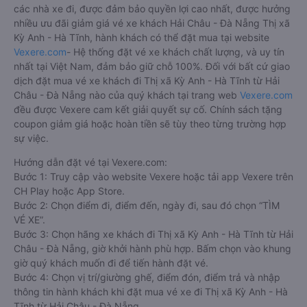
các nhà xe đi, được đảm bảo quyền lợi cao nhất, được hưởng
nhiều ưu đãi giảm giá vé xe khách Hải Châu - Đà Nẵng Thị xã
Kỳ Anh - Hà Tĩnh, hành khách có thể đặt mua tại website
Vexere.com
- Hệ thống đặt vé xe khách chất lượng, và uy tín
nhất tại Việt Nam, đảm bảo giữ chỗ 100%. Đối với bất cứ giao
dịch đặt mua vé xe khách đi Thị xã Kỳ Anh - Hà Tĩnh từ Hải
Châu - Đà Nẵng nào của quý khách tại trang web
Vexere.com
đều được Vexere cam kết giải quyết sự cố. Chính sách tặng
coupon giảm giá hoặc hoàn tiền sẽ tùy theo từng trường hợp
sự việc.
Hướng dẫn đặt vé tại Vexere.com:
Bước 1: Truy cập vào website Vexere hoặc tải app Vexere trên
CH Play hoặc App Store.
Bước 2: Chọn điểm đi, điểm đến, ngày đi, sau đó chọn “TÌM
VÉ XE”.
Bước 3: Chọn hãng xe khách đi Thị xã Kỳ Anh - Hà Tĩnh từ Hải
Châu - Đà Nẵng, giờ khởi hành phù hợp. Bấm chọn vào khung
giờ quý khách muốn đi để tiến hành đặt vé.
Bước 4: Chọn vị trí/giường ghế, điểm đón, điểm trả và nhập
thông tin hành khách khi đặt mua vé xe đi Thị xã Kỳ Anh - Hà
Tĩnh từ Hải Châu - Đà Nẵng