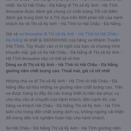
nhất: Xe từ Hải Châu - Đà Nẵng đi Thị xã Kỳ Anh - Hà Tĩnh
limousine được đánh giá chung có chất lượng Tốt với điểm
đánh giá trung bình từ 4.7/5 dựa trên 869 phản hồi của hành
khách Xe về Thị xã Kỳ Anh - Hà Tĩnh từ Hải Châu - Đà Nẵng.
Giá vé
xe limousine đi Thị xã Kỳ Anh - Hà Tĩnh từ Hải Châu -
Đà Nẵng
rẻ nhất là 360000VND của hãng xe Khánh Truyền
(Hà Tĩnh). Tùy thuộc vào vị trí ngồi của bạn và chương trình
khuyến mãi, giá vé Xe Hải Châu - Đà Nẵng đi Thị xã Kỳ Anh -
Hà Tĩnh limousine này có thể sẽ rẻ hơn
Dòng xe đi Thị xã Kỳ Anh - Hà Tĩnh từ Hải Châu - Đà Nẵng
giường nằm chất lượng cao: Thoải mái, giá cả tốt nhất
Những nhà xe đi Thị xã Kỳ Anh - Hà Tĩnh từ Hải Châu - Đà
Nẵng đều sở hữu những xe giường nằm chất lượng cao. Trên
xe được trang bị đầy đủ các trang thiết bị hiện đại phục vụ
cho nhu cầu di chuyển của hành khách. Bên cạnh đó, các
hãng xe khách Hải Châu - Đà Nẵng Thị xã Kỳ Anh - Hà Tĩnh
luôn chú trọng đến chất lượng dịch vụ, không ngừng cải thiện
để mang đến trải nghiệm hoàn hảo cho hành khách.
Xe Hải Châu - Đà Nẵng Thị xã Kỳ Anh - Hà Tĩnh giường nằm