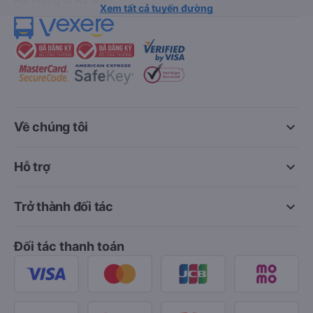
Hải Phòng đi Hà Nội
Xem tất cả tuyến đường
keyboard_arrow_down
Về chúng tôi
keyboard_arrow_down
Hỗ trợ
keyboard_arrow_down
Trở thành đối tác
Đối tác thanh toán