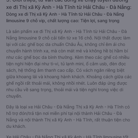
xe đi Thị xã Kỳ Anh - Hà Tĩnh từ Hải Châu - Đà Nẵng:
Dòng xe đi Thị xã Kỳ Anh - Hà Tĩnh từ Hải Châu - Đà Nẵng
limousine 9 chỗ vip, chất lượng cao: Tiện lợi, sang trọng
Là sản phẩm xe đi Thị xã Kỳ Anh - Hà Tĩnh từ Hải Châu - Đà
Nẵng limousine 9 chỗ cải tiến từ xe 16 chỗ. Nội thất được làm
lại với các ghế bọc da chuẩn Châu Âu, không chỉ êm ái cho
chuyến hành trình xa, mà còn mát mẻ và không hề bị hầm bí
như các ghế bọc da bình thường. Kèm theo các ghế có nhiều
tiện nghi hiện đại như ti-vi, tủ lạnh mini, ổ cắm usb, đèn đọc
sách, hệ thống âm thanh cao cấp. Có vách ngăn riêng biệt
giữa khoang lái và khoang hành khách. Khoảng cách giữa các
ghế ngồi rất thoải mái, không nhồi nhét. Luôn đáp ứng được
nhu cầu về sang trọng, thoải mái và tiện nghi trong việc di
chuyển.
Đây là loại xe Hải Châu - Đà Nẵng Thị xã Kỳ Anh - Hà Tĩnh có
hỗ trợ đón/trả tận nơi miễn phí tại nội thành Hải Châu - Đà
Nẵng và nội thành Thị xã Kỳ Anh - Hà Tĩnh, rất thuận tiện cho
du khách.
Xe Hải Châu - Đà Nẵng Thị xã Kỳ Anh - Hà Tĩnh limousine tốt