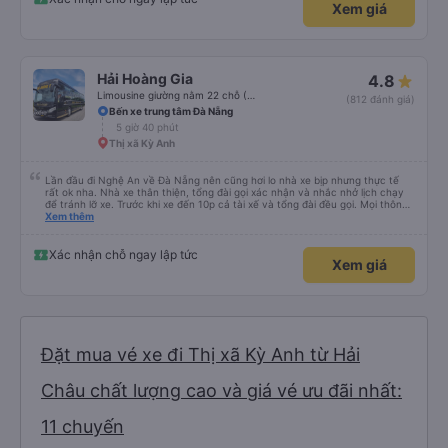
Xem giá
Hải Hoàng Gia
4.8
Limousine giường nằm 22 chỗ (WC)
(812 đánh giá)
Bến xe trung tâm Đà Nẵng
5 giờ 40 phút
Thị xã Kỳ Anh
Lần đầu đi Nghệ An về Đà Nẵng nên cũng hơi lo nhà xe bịp nhưng thực tế
rất ok nha. Nhà xe thân thiện, tổng đài gọi xác nhận và nhắc nhở lịch chạy
để tránh lỡ xe. Trước khi xe đến 10p cả tài xế và tổng đài đều gọi. Mọi thông
tin về biển số xe và số điện thoại tài xế đều trùng khớp trong email nhận
Xem thêm
được. Mình đặt ghế nào thì giữ nguyên ghế đó cho mình. Chỗ nằm rộng rãi,
thoải mái, xe chạy êm và không có mùi, về đến ĐN sớm gần 1 tiếng so với
thời gian dự kiến. 10 điểm, lần sau có nhu cầu sẽ chọn nhà xe này để đi Vinh
Xác nhận chỗ ngay lập tức
Xem giá
<-> Đà Nẵng
Đặt mua vé xe đi Thị xã Kỳ Anh từ Hải
Châu chất lượng cao và giá vé ưu đãi nhất:
11 chuyến