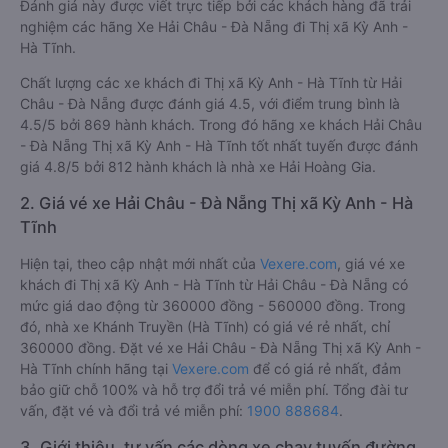
Đánh giá này được viết trực tiếp bởi các khách hàng đã trải
nghiệm các hãng Xe Hải Châu - Đà Nẵng đi Thị xã Kỳ Anh -
Hà Tĩnh.
Chất lượng các xe khách đi Thị xã Kỳ Anh - Hà Tĩnh từ Hải
Châu - Đà Nẵng được đánh giá 4.5, với điểm trung bình là
4.5/5 bởi 869 hành khách. Trong đó hãng xe khách Hải Châu
- Đà Nẵng Thị xã Kỳ Anh - Hà Tĩnh tốt nhất tuyến được đánh
giá 4.8/5 bởi 812 hành khách là nhà xe Hải Hoàng Gia.
2. Giá vé xe Hải Châu - Đà Nẵng Thị xã Kỳ Anh - Hà
Tĩnh
Hiện tại, theo cập nhật mới nhất của
Vexere.com
, giá vé xe
khách đi Thị xã Kỳ Anh - Hà Tĩnh từ Hải Châu - Đà Nẵng có
mức giá dao động từ 360000 đồng - 560000 đồng. Trong
đó, nhà xe Khánh Truyền (Hà Tĩnh) có giá vé rẻ nhất, chỉ
360000 đồng. Đặt vé xe Hải Châu - Đà Nẵng Thị xã Kỳ Anh -
Hà Tĩnh chính hãng tại
Vexere.com
để có giá rẻ nhất, đảm
bảo giữ chỗ 100% và hỗ trợ đổi trả vé miễn phí. Tổng đài tư
vấn, đặt vé và đổi trả vé miễn phí:
1900 888684
.
3. Giới thiệu, tư vấn các dòng xe chạy tuyến đường