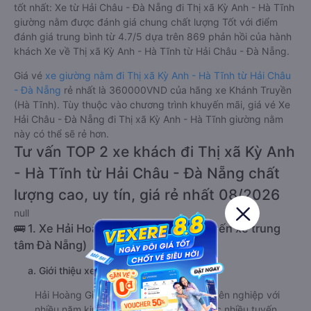
tốt nhất: Xe từ Hải Châu - Đà Nẵng đi Thị xã Kỳ Anh - Hà Tĩnh
giường nằm được đánh giá chung chất lượng Tốt với điểm
đánh giá trung bình từ 4.7/5 dựa trên 869 phản hồi của hành
khách Xe về Thị xã Kỳ Anh - Hà Tĩnh từ Hải Châu - Đà Nẵng.
Giá vé
xe giường nằm đi Thị xã Kỳ Anh - Hà Tĩnh từ Hải Châu
- Đà Nẵng
rẻ nhất là 360000VND của hãng xe Khánh Truyền
(Hà Tĩnh). Tùy thuộc vào chương trình khuyến mãi, giá vé Xe
Hải Châu - Đà Nẵng đi Thị xã Kỳ Anh - Hà Tĩnh giường nằm
này có thể sẽ rẻ hơn.
Tư vấn TOP 2 xe khách đi Thị xã Kỳ Anh
- Hà Tĩnh từ Hải Châu - Đà Nẵng chất
lượng cao, uy tín, giá rẻ nhất 08/2026
null
🚌 1. Xe Hải Hoàng Gia khởi hành tại (Bến xe trung
tâm Đà Nẵng)
a. Giới thiệu xe Hải Hoàng Gia
Hải Hoàng Gia là một nhà xe uy tín, chuyên nghiệp với
nhiều năm kinh nghiệm. Nhà xe khai thác nhiều tuyến