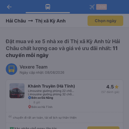
arrow_back
Tải app Vexere ngay!
Tải app Vexere
-30k
Mở app
Mở app
Nhận ưu đãi thành viên độc
-30k/ghế khi đặt vé máy bay qua
quyền
app
Hải Châu
Thị xã Kỳ Anh
Chọn ngày
Đặt mua vé xe 5 nhà xe đi Thị xã Kỳ Anh từ Hải
Châu chất lượng cao và giá vé ưu đãi nhất
: 11
chuyến mỗi ngày
Vexere Team
Ngày cập nhật: 08/08/2026
Khánh Truyền (Hà Tĩnh)
4.5
Limousine giường phòng 22 chỗ (WC)
(57 đánh giá)
Limousine giường phòng 32 chỗ (WC)
Bến xe Đà Nẵng
8 giờ
Bến xe Hà Tĩnh
chuyến đi rất an toàn, tài xế lịch sự thân thiện
Xác nhận chỗ ngay lập tức