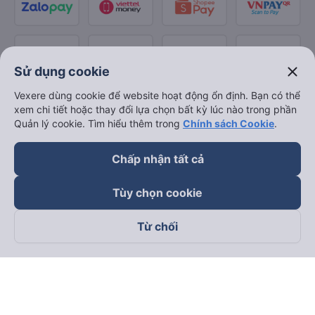
close
Sử dụng cookie
Vexere dùng cookie để website hoạt động ổn định. Bạn có thể
xem chi tiết hoặc thay đổi lựa chọn bất kỳ lúc nào trong phần
Quản lý cookie. Tìm hiểu thêm trong
Chính sách Cookie
.
Chấp nhận tất cả
Tùy chọn cookie
Từ chối
Theo dõi chúng tôi trên
Facebook
Tiktok
Youtube
Công ty TNHH Thương Mại Dịch Vụ Vexere