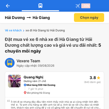
arrow_back
-30k
Hải Dương
Hà Giang
Chọn ngày
Vé xe khách
xe đi Hà Giang từ Hải Dương
Đặt mua vé xe 6 nhà xe đi Hà Giang từ Hải
Dương chất lượng cao và giá vé ưu đãi nhất
: 5
chuyến mỗi ngày
Vexere Team
Ngày cập nhật: 09/08/2026
Quang Nghị
3.8
Giường nằm 21 chỗ
(843 đánh giá)
Nhà hàng 559 Hải Dương
7 giờ 15 phút
Văn phòng Hà Giang
Ít khi đi xe nhưng đây đầu tiên mình thấy một nhà xe ai cũng nhiệt tình đến
thế ☺️. Từ anh chủ hãng xe đến anh tài xế ạ. Anh lái xe rất chu đáo và nhiệt
tình, khách nào anh cũng để ý và cố gắng hết sức để chuyến đi vui vẻ cho