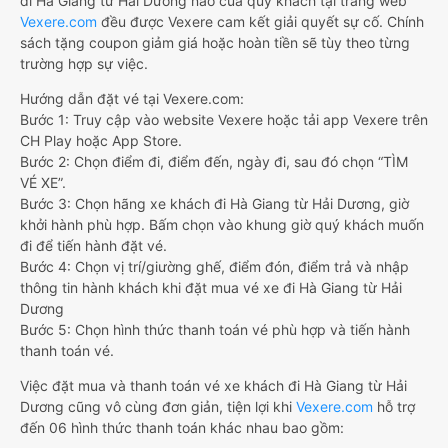
đi Hà Giang từ Hải Dương nào của quý khách tại trang web
Vexere.com
đều được Vexere cam kết giải quyết sự cố. Chính
sách tặng coupon giảm giá hoặc hoàn tiền sẽ tùy theo từng
trường hợp sự việc.
Hướng dẫn đặt vé tại Vexere.com:
Bước 1: Truy cập vào website Vexere hoặc tải app Vexere trên
CH Play hoặc App Store.
Bước 2: Chọn điểm đi, điểm đến, ngày đi, sau đó chọn “TÌM
VÉ XE”.
Bước 3: Chọn hãng xe khách đi Hà Giang từ Hải Dương, giờ
khởi hành phù hợp. Bấm chọn vào khung giờ quý khách muốn
đi để tiến hành đặt vé.
Bước 4: Chọn vị trí/giường ghế, điểm đón, điểm trả và nhập
thông tin hành khách khi đặt mua vé xe đi Hà Giang từ Hải
Dương
Bước 5: Chọn hình thức thanh toán vé phù hợp và tiến hành
thanh toán vé.
Việc đặt mua và thanh toán vé xe khách đi Hà Giang từ Hải
Dương cũng vô cùng đơn giản, tiện lợi khi
Vexere.com
hỗ trợ
đến 06 hình thức thanh toán khác nhau bao gồm: