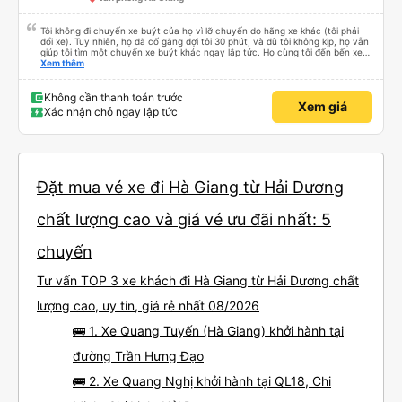
Tôi không đi chuyến xe buýt của họ vì lỡ chuyến do hãng xe khác (tôi phải
đổi xe). Tuy nhiên, họ đã cố gắng đợi tôi 30 phút, và dù tôi không kịp, họ vẫn
giúp tôi tìm một chuyến xe buýt khác ngay lập tức. Họ cùng tôi đến bến xe
và chỉ cho tôi tuyến xe. Rất chuyên nghiệp.
Xem thêm
Không cần thanh toán trước
Xem giá
Xác nhận chỗ ngay lập tức
Đặt mua vé xe đi Hà Giang từ Hải Dương
chất lượng cao và giá vé ưu đãi nhất: 5
chuyến
Tư vấn TOP 3 xe khách đi Hà Giang từ Hải Dương chất
lượng cao, uy tín, giá rẻ nhất 08/2026
🚌 1. Xe Quang Tuyến (Hà Giang) khởi hành tại
đường Trần Hưng Đạo
🚌 2. Xe Quang Nghị khởi hành tại QL18, Chi