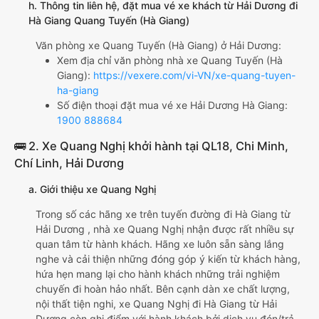
h. Thông tin liên hệ, đặt mua vé xe khách từ Hải Dương đi
Hà Giang Quang Tuyến (Hà Giang)
Văn phòng xe Quang Tuyến (Hà Giang) ở Hải Dương:
Xem địa chỉ văn phòng nhà xe Quang Tuyến (Hà
Giang):
https://vexere.com/vi-VN/xe-quang-tuyen-
ha-giang
Số điện thoại đặt mua vé xe Hải Dương Hà Giang:
1900 888684
🚌 2. Xe Quang Nghị khởi hành tại QL18, Chi Minh,
Chí Linh, Hải Dương
a. Giới thiệu xe Quang Nghị
Trong số các hãng xe trên tuyến đường đi Hà Giang từ
Hải Dương , nhà xe Quang Nghị nhận được rất nhiều sự
quan tâm từ hành khách. Hãng xe luôn sẵn sàng lắng
nghe và cải thiện những đóng góp ý kiến từ khách hàng,
hứa hẹn mang lại cho hành khách những trải nghiệm
chuyến đi hoàn hảo nhất. Bên cạnh dàn xe chất lượng,
nội thất tiện nghi, xe Quang Nghị đi Hà Giang từ Hải
Dương còn ghi điểm với hành khách bởi dịch vụ đón/trả