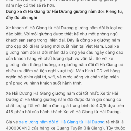
nằm này có thể sẽ rẻ hơn.
Dòng xe đi Hà Giang từ Hải Dương giường nằm đôi: Riêng tư,
đầy đủ tiện nghi
Xe khách đi Hà Giang từ Hải Dương giường nằm đôi là loại xe
đặc biệt. Với mỗi giường được thiết kế như một phòng ngủ
khách sạn sang trọng, hiện đại. Đây là dòng xe giường nằm
cho cặp đôi đi Hà Giang mới xuất hiện tại Việt Nam. Loại xe
giường nằm đôi ra đời nhằm đáp ứng yêu cầu ngày càng cao
của khách hàng về chất lượng dịch vụ vận tải. So với xe
giường nằm thông thường, xe giường nằm đôi đi Hà Giang có
nhiều ưu điểm và tiện nghi vượt trội. Màn hình LCD với hàng
nghìn bộ phim giải trí, wifi, và nước uống và chăn đắp miễn
phí phục vụ hành khách suốt hành trình.
Xe Hải Dương Hà Giang giường nằm đôi tốt nhất: Xe từ Hải
Dương đi Hà Giang giường nằm đôi được đánh giá chung có
chất lượng Tốt với điểm đánh giá trung bình từ 4.0/5 dựa trên
418 phản hồi của hành khách Xe về Hà Giang từ Hải Dương.
Giá vé
xe giường nằm đôi đi Hà Giang từ Hải Dương
rẻ nhất là
400000VND của hãng xe Quang Tuyến (Hà Giang). Tùy thuộc