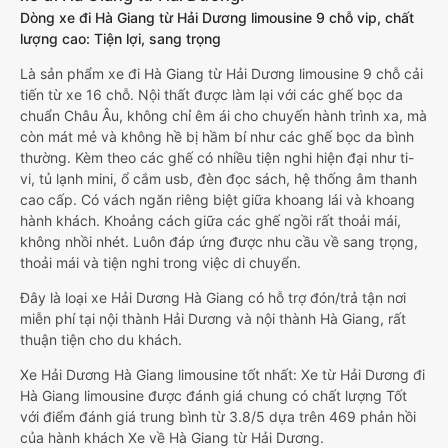
Dòng xe đi Hà Giang từ Hải Dương limousine 9 chỗ vip, chất
lượng cao: Tiện lợi, sang trọng
Là sản phẩm xe đi Hà Giang từ Hải Dương limousine 9 chỗ cải
tiến từ xe 16 chỗ. Nội thất được làm lại với các ghế bọc da
chuẩn Châu Âu, không chỉ êm ái cho chuyến hành trình xa, mà
còn mát mẻ và không hề bị hầm bí như các ghế bọc da bình
thường. Kèm theo các ghế có nhiều tiện nghi hiện đại như ti-
vi, tủ lạnh mini, ổ cắm usb, đèn đọc sách, hệ thống âm thanh
cao cấp. Có vách ngăn riêng biệt giữa khoang lái và khoang
hành khách. Khoảng cách giữa các ghế ngồi rất thoải mái,
không nhồi nhét. Luôn đáp ứng được nhu cầu về sang trọng,
thoải mái và tiện nghi trong việc di chuyển.
Đây là loại xe Hải Dương Hà Giang có hỗ trợ đón/trả tận nơi
miễn phí tại nội thành Hải Dương và nội thành Hà Giang, rất
thuận tiện cho du khách.
Xe Hải Dương Hà Giang limousine tốt nhất: Xe từ Hải Dương đi
Hà Giang limousine được đánh giá chung có chất lượng Tốt
với điểm đánh giá trung bình từ 3.8/5 dựa trên 469 phản hồi
của hành khách Xe về Hà Giang từ Hải Dương.