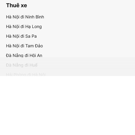
Thuê xe
Hà Nội đi Ninh Bình
Hà Nội đi Hạ Long
Hà Nội đi Sa Pa
Hà Nội đi Tam Đảo
Đà Nẵng đi Hội An
Đà Nẵng đi Huế
Hải Phòng đi Hà Nội
Xem tất cả tuyến đường
keyboard_arrow_down
Về chúng tôi