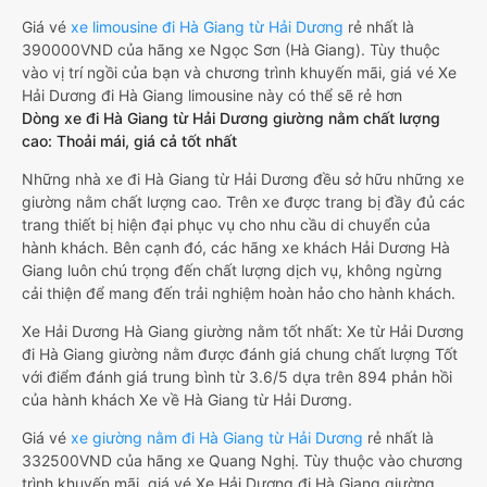
Giá vé
xe limousine đi Hà Giang từ Hải Dương
rẻ nhất là
390000VND của hãng xe Ngọc Sơn (Hà Giang). Tùy thuộc
vào vị trí ngồi của bạn và chương trình khuyến mãi, giá vé Xe
Hải Dương đi Hà Giang limousine này có thể sẽ rẻ hơn
Dòng xe đi Hà Giang từ Hải Dương giường nằm chất lượng
cao: Thoải mái, giá cả tốt nhất
Những nhà xe đi Hà Giang từ Hải Dương đều sở hữu những xe
giường nằm chất lượng cao. Trên xe được trang bị đầy đủ các
trang thiết bị hiện đại phục vụ cho nhu cầu di chuyển của
hành khách. Bên cạnh đó, các hãng xe khách Hải Dương Hà
Giang luôn chú trọng đến chất lượng dịch vụ, không ngừng
cải thiện để mang đến trải nghiệm hoàn hảo cho hành khách.
Xe Hải Dương Hà Giang giường nằm tốt nhất: Xe từ Hải Dương
đi Hà Giang giường nằm được đánh giá chung chất lượng Tốt
với điểm đánh giá trung bình từ 3.6/5 dựa trên 894 phản hồi
của hành khách Xe về Hà Giang từ Hải Dương.
Giá vé
xe giường nằm đi Hà Giang từ Hải Dương
rẻ nhất là
332500VND của hãng xe Quang Nghị. Tùy thuộc vào chương
trình khuyến mãi, giá vé Xe Hải Dương đi Hà Giang giường