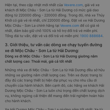
Hiện tại, theo cập nhật mới nhất của
Vexere.com
, giá vé xe
khách đi Mộc Châu - Sơn La từ Hải Dương có mức giá dao
động từ 220000 đồng - 220000 đồng. Trong đó, nhà xe Thủy
Khởi có giá vé rẻ nhất, chỉ 220000 đồng. Đặt vé xe Hải Dương
Mộc Châu - Sơn La chính hãng tại
Vexere.com
để có giá rẻ
nhất, đảm bảo giữ chỗ 100% và hỗ trợ đổi trả vé miễn phí.
Tổng đài tư vấn, đặt vé và đổi trả vé miễn phí:
1900 888684
.
3. Giới thiệu, tư vấn các dòng xe chạy tuyến đường
xe đi Mộc Châu - Sơn La từ Hải Dương:
Dòng xe đi Mộc Châu - Sơn La từ Hải Dương giường nằm
chất lượng cao: Thoải mái, giá cả tốt nhất
Những nhà xe đi Mộc Châu - Sơn La từ Hải Dương đều sở hữu
những xe giường nằm chất lượng cao. Trên xe được trang bị
đầy đủ các trang thiết bị hiện đại phục vụ cho nhu cầu di
chuyển của hành khách. Bên cạnh đó, các hãng xe khách Hải
Dương Mộc Châu - Sơn La luôn chú trọng đến chất lượng dịch
vụ, không ngừng cải thiện để mang đến trải nghiệm hoàn hảo
cho hành khách.
Xe Hải Dương Mộc Châu - Sơn La giường nằm tốt nhất: Xe từ