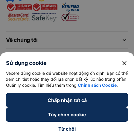
keyboard_arrow_down
Về chúng tôi
keyboard_arrow_down
Hỗ trợ
close
Sử dụng cookie
keyboard_arrow_down
Vexere dùng cookie để website hoạt động ổn định. Bạn có thể
Trở thành đối tác
xem chi tiết hoặc thay đổi lựa chọn bất kỳ lúc nào trong phần
Quản lý cookie. Tìm hiểu thêm trong
Chính sách Cookie
.
Đối tác thanh toán
Chấp nhận tất cả
Tùy chọn cookie
Từ chối