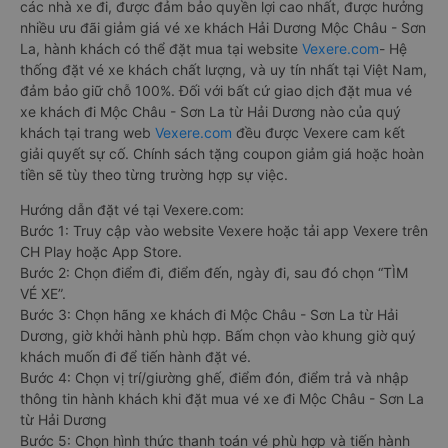
các nhà xe đi, được đảm bảo quyền lợi cao nhất, được hưởng
nhiều ưu đãi giảm giá vé xe khách Hải Dương Mộc Châu - Sơn
La, hành khách có thể đặt mua tại website
Vexere.com
- Hệ
thống đặt vé xe khách chất lượng, và uy tín nhất tại Việt Nam,
đảm bảo giữ chỗ 100%. Đối với bất cứ giao dịch đặt mua vé
xe khách đi Mộc Châu - Sơn La từ Hải Dương nào của quý
khách tại trang web
Vexere.com
đều được Vexere cam kết
giải quyết sự cố. Chính sách tặng coupon giảm giá hoặc hoàn
tiền sẽ tùy theo từng trường hợp sự việc.
Hướng dẫn đặt vé tại Vexere.com:
Bước 1: Truy cập vào website Vexere hoặc tải app Vexere trên
CH Play hoặc App Store.
Bước 2: Chọn điểm đi, điểm đến, ngày đi, sau đó chọn “TÌM
VÉ XE”.
Bước 3: Chọn hãng xe khách đi Mộc Châu - Sơn La từ Hải
Dương, giờ khởi hành phù hợp. Bấm chọn vào khung giờ quý
khách muốn đi để tiến hành đặt vé.
Bước 4: Chọn vị trí/giường ghế, điểm đón, điểm trả và nhập
thông tin hành khách khi đặt mua vé xe đi Mộc Châu - Sơn La
từ Hải Dương
Bước 5: Chọn hình thức thanh toán vé phù hợp và tiến hành