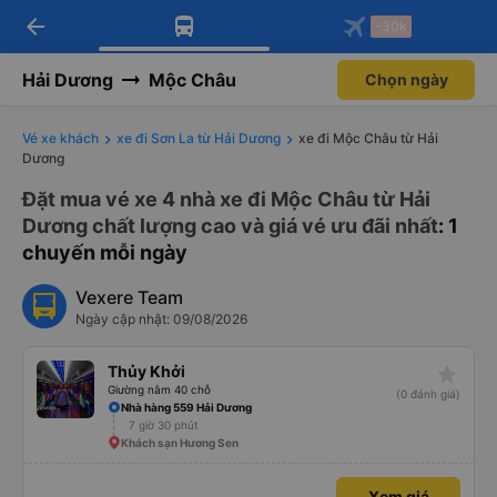
arrow_back
Tải app Vexere ngay!
Tải app Vexere
-30k
Mở app
Mở app
Nhận ưu đãi thành viên độc
-30k/ghế khi đặt vé máy bay qua
quyền
app
Hải Dương
Mộc Châu
Chọn ngày
Vé xe khách
xe đi Sơn La từ Hải Dương
xe đi Mộc Châu từ Hải
Dương
Đặt mua vé xe 4 nhà xe đi Mộc Châu từ Hải
Dương chất lượng cao và giá vé ưu đãi nhất
: 1
chuyến mỗi ngày
Vexere Team
Ngày cập nhật: 09/08/2026
star_rate
Thủy Khởi
Giường nằm 40 chỗ
(0 đánh giá)
Nhà hàng 559 Hải Dương
7 giờ 30 phút
Khách sạn Hương Sen
Xem giá