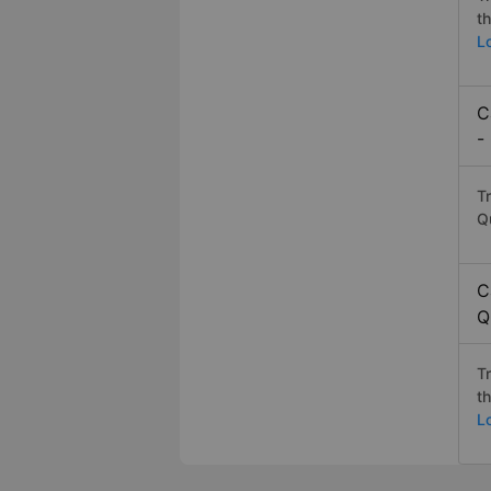
t
L
C
-
T
Q
C
Q
T
t
L