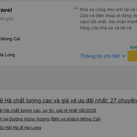
ravel
Nhà xe cũng như anh tài xế rất chu đáo, lu
Zalo và điện thoại di động
nh giá)
cách tốt nhất. Xin chân thà
hàng của nhà xe và tài xế
 Móng Cái
KH
Hạ Long
keyboard_arrow_down
Thông tin chi tiết
i Hà chất lượng cao và giá vé ưu đãi nhất: 27 chuyến
 Hà chất lượng cao, uy tín, giá rẻ nhất 08/2026
ành tại Đường Hùng Vương (Bến xe khách Móng Cái)
từ Hải Hà đi Hạ Long