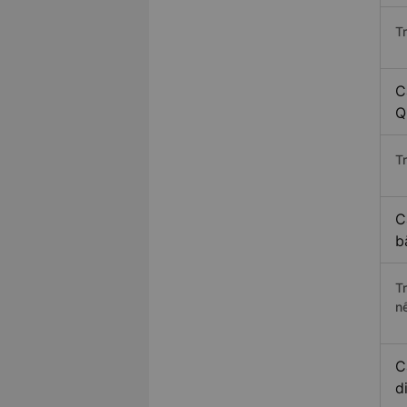
T
C
Q
Tr
C
b
T
n
C
d