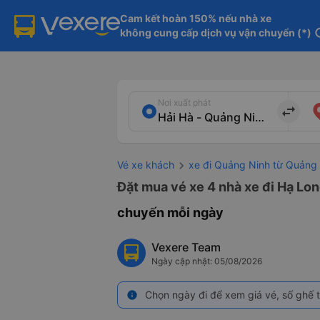
Cam kết hoàn 150% nếu nhà xe

không cung cấp dịch vụ vận chuyển (*)
in
Nơi xuất phát
import_export
Vé xe khách
xe đi Quảng Ninh từ Quảng
Đặt mua vé xe 4 nhà xe đi Hạ Lon
chuyến mỗi ngày
Vexere Team
Ngày cập nhật: 05/08/2026
Chọn ngày đi để xem giá vé, số ghế t
info