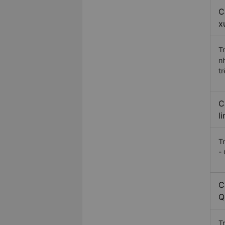
C
x
T
n
t
C
l
T
-
C
Q
T