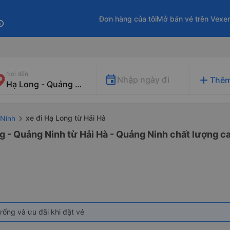
Đơn hàng của tôi
Mở bán vé trên Vexe
fo
Nơi đến
add
Nhập ngày đi
Thêm
xe đi Hạ Long từ Hải Hà
 Ninh
g - Quảng Ninh từ Hải Hà - Quảng Ninh chất lượng ca
rống và ưu đãi khi đặt vé