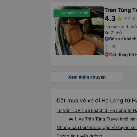
Trần Tùng T
Xác nhận tức thì
4.3
star
(83 đá
Limousine 9 chỗ
Xe 7 chỗ
Bến xe khách
2h
Cột đồng hồ 
Xem thêm chuyến
Đặt mua vé xe đi Hạ Long từ Hả
Tư vấn TOP 1 xe khách đi Hạ Long từ Hải
🚌 1. Xe Trần Tùng Travel khởi h
Những câu hỏi thường gặp về tuyến xe 
Thông tin tuyến đường