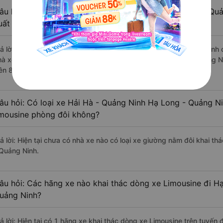
âu hỏi: Review xe đi Hạ Long - Quảng Ninh từ Hải Hà - Quả
uất sắc, cao cấp nhất?
rả lời: Những hãng xe đi Hải Hà - Quảng Ninh Hạ Long - Quảng Ninh c
hà xe Trần Tùng Travel đi Hạ Long - Quảng Ninh từ Hải Hà - Quảng N
rên 83 đánh giá của khách hàng).
âu hỏi: Có loại xe Hải Hà - Quảng Ninh Hạ Long - Quảng Ni
imousine phòng đôi không?
rả lời: Hiện tại chưa có nhà xe nào có loại xe giường nằm đôi khai t
 Quảng Ninh.
âu hỏi: Các hãng xe nào khai thác dòng xe Limousine đi H
uảng Ninh?
rả lời: Hiện tại có 1 hãng xe khai thác dòng xe Limousine trên tuyến