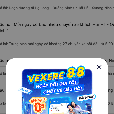
rả lời: Đoạn đường đi Hạ Long - Quảng Ninh từ Hải Hà - Quảng Ninh 
âu hỏi: Mỗi ngày có bao nhiêu chuyến xe khách Hải Hà - 
inh ?
rả lời: Trung bình mỗi ngày có khoảng 27 chuyến xe bắt đầu từ 5:00
âu hỏi: Nhà xe đi Hải Hà - Quảng Ninh Hạ Long - Quảng Ni
rả lời: Chuyến xe có giờ xuất phát sớm nhất vào lúc 5:00 là của nhà 
âu hỏi: Nhà xe đi Hạ Long - Quảng Ninh từ Hải Hà - Quảng 
rả lời: Chuyến xe có giờ xuất phát trễ (muộn) nhất là vào lúc 18:00 l