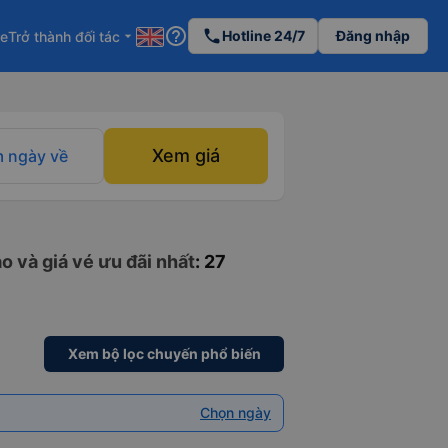
help_outline
phone
Hotline 24/7
Đăng nhập
re
Trở thành đối tác
arrow_drop_down
Xem giá
 ngày về
o và giá vé ưu đãi nhất
: 27
Xem bộ lọc chuyến phổ biến
Chọn ngày