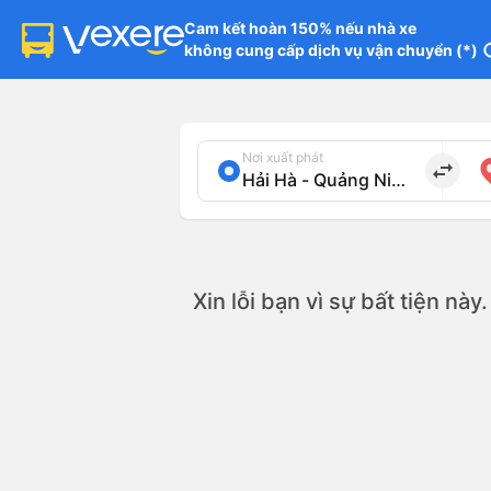
Cam kết hoàn 150% nếu nhà xe

không cung cấp dịch vụ vận chuyển (*)
in
Nơi xuất phát
import_export
Xin lỗi bạn vì sự bất tiện nà