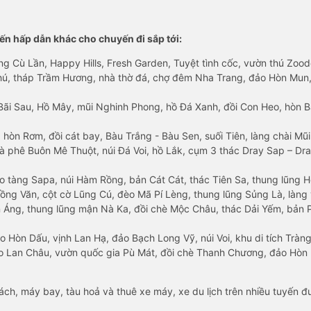
n hấp dẫn khác cho chuyến đi sắp tới:
ng Cù Lần, Happy Hills, Fresh Garden, Tuyệt tình cốc, vườn thú Zoodo
Phú, tháp Trầm Hương, nhà thờ đá, chợ đêm Nha Trang, đảo Hòn Mun,
Bãi Sau, Hồ Mây, mũi Nghinh Phong, hồ Đá Xanh, đồi Con Heo, hòn B
 hòn Rơm, đồi cát bay, Bàu Trắng - Bàu Sen, suối Tiên, làng chài Mũi
à phê Buôn Mê Thuột, núi Đá Voi, hồ Lắk, cụm 3 thác Dray Sap – Dra
o tàng Sapa, núi Hàm Rồng, bản Cát Cát, thác Tiên Sa, thung lũng 
ng Văn, cột cờ Lũng Cú, đèo Mã Pí Lèng, thung lũng Sủng Là, làng 
Áng, thung lũng mận Nà Ka, đồi chè Mộc Châu, thác Dải Yếm, bản P
o Hòn Dấu, vịnh Lan Hạ, đảo Bạch Long Vỹ, núi Voi, khu di tích Tràng
ảo Lan Châu, vườn quốc gia Pù Mát, đồi chè Thanh Chương, đảo Hò
hách, máy bay, tàu hoả và thuê xe máy, xe du lịch trên nhiều tuyến 