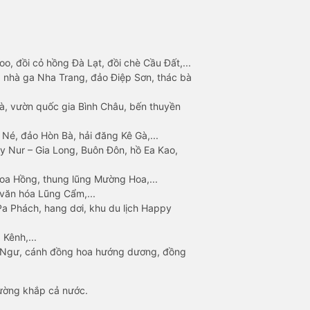
o, đồi cỏ hồng Đà Lạt, đồi chè Cầu Đất,...
 nhà ga Nha Trang, đảo Điệp Sơn, thác bà
à, vườn quốc gia Bình Châu, bến thuyền
 Né, đảo Hòn Bà, hải đăng Kê Gà,...
y Nur – Gia Long, Buôn Đôn, hồ Ea Kao,
Hoa Hồng, thung lũng Mường Hoa,...
văn hóa Lũng Cẩm,...
a Phách, hang dơi, khu du lịch Happy
 Kênh,...
n Ngư, cánh đồng hoa hướng dương, đồng
đường khắp cả nước.