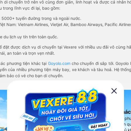
nh di chuyển trở nên vô cùng đơn giản, linh hoạt và được cá nhân h
 trong lĩnh vực đi lại, bao gồm:
n 5000+ tuyến đường trong và ngoài nước.
ệt Nam: Vietnam Airlines, Vietjet Air, Bamboo Airways, Pacific Airlines
 du lịch uy tín trên toàn quốc.
thể đặt được dịch vụ di chuyển tại Vexere với nhiều ưu đãi vô cùng 
i, an toàn và trọn vẹn nhất.
ác phương tiện khác tại
Goyolo.com
cho chuyến đi sắp tới. Goyolo
huyển của nhiều phương tiện máy bay, xe khách và tàu hoả. Hệ thống
đảm bảo có vé cho bạn di chuyển.
Ứng dụng đặt vé Xe khác
Vexere - ứng dụng đặt vé đa ph
cao, 5000+ tuyến đường toàn qu
vụ thuê xe máy, xe du lịch phủ k