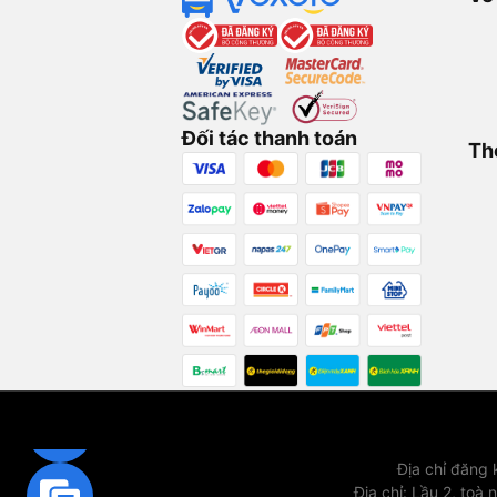
Đối tác thanh toán
Th
Địa chỉ đăng
Địa chỉ
:
Lầu 2, toà 