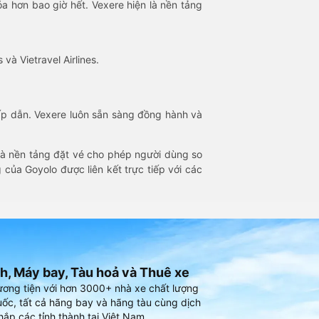
óa hơn bao giờ hết. Vexere hiện là nền tảng
 và Vietravel Airlines.
hấp dẫn. Vexere luôn sẵn sàng đồng hành và
 là nền tảng đặt vé cho phép người dùng so
 của Goyolo được liên kết trực tiếp với các
h, Máy bay, Tàu hoả và Thuê xe
ương tiện với hơn 3000+ nhà xe chất lượng
ốc, tất cả hãng bay và hãng tàu cùng dịch
hắp các tỉnh thành tại Việt Nam.