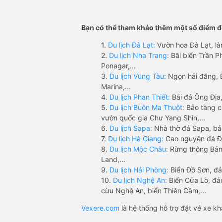
Bạn có thể tham khảo thêm một số điểm đế
1.
Du lịch Đà Lạt:
Vườn hoa Đà Lạt, là
2.
Du lịch Nha Trang:
Bãi biển Trần 
Ponagar,...
3.
Du lịch Vũng Tàu:
Ngọn hải đăng, 
Marina,...
4.
Du lịch Phan Thiết:
Bãi đá Ông Địa,
5.
Du lịch Buôn Ma Thuột:
Bảo tàng c
vườn quốc gia Chư Yang Shin,...
6.
Du lịch Sapa:
Nhà thờ đá Sapa, bả
7.
Du lịch Hà Giang:
Cao nguyên đá Đồ
8.
Du lịch Mộc Châu:
Rừng thông Bản 
Land,...
9.
Du lịch Hải Phòng:
Biển Đồ Sơn, đả
10.
Du lịch Nghệ An:
Biển Cửa Lò, đ
cừu Nghệ An, biển Thiên Cầm,...
Vexere.com
là hệ thống hỗ trợ đặt vé xe k