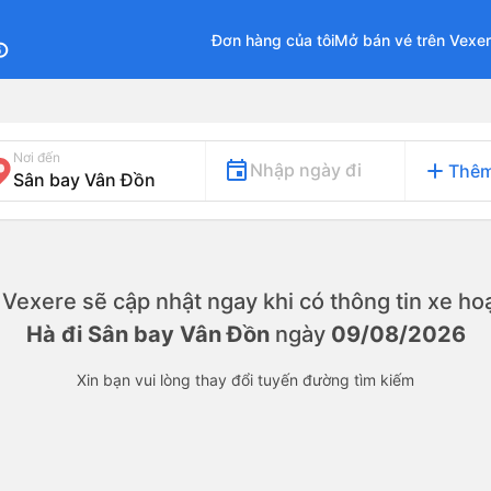
Đơn hàng của tôi
Mở bán vé trên Vexe
fo
Nơi đến
add
Nhập ngày đi
Thêm
y. Vexere sẽ cập nhật ngay khi có thông tin xe
hoạ
Hà đi Sân bay Vân Đồn
ngày
09/08/2026
Xin bạn vui lòng thay đổi tuyến đường tìm kiếm