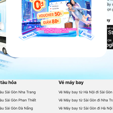
Ứng dụng hiển thị thông tin đầy 
người dùng so sánh và lựa chọn 
chóng và phù hợp nhất.
Tải ứng dụng Vexere ngay
 tàu hỏa
Vé máy bay
tàu Sài Gòn Nha Trang
Vé Máy bay từ Hà Nội đi Sài Gòn
tàu Sài Gòn Phan Thiết
Vé Máy bay từ Sài Gòn đi Nha T
tàu Sài Gòn Đà Nẵng
Vé Máy bay từ Sài Gòn đi Hà Nội