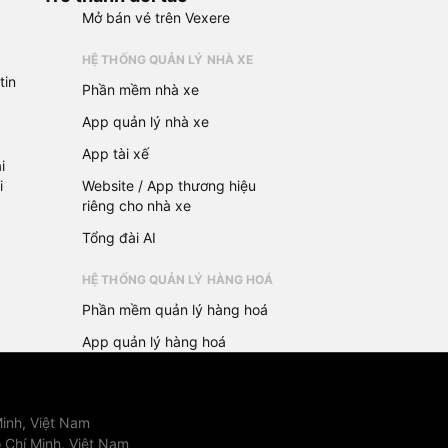
Mở bán vé trên Vexere
HỆ THỐNG QUẢN LÝ NHÀ XE
tin
Phần mềm nhà xe
App quản lý nhà xe
App tài xế
i
i
Website / App thương hiệu
riêng cho nhà xe
Tổng đài AI
HỆ THỐNG QUẢN LÝ HÀNG HOÁ
Phần mềm quản lý hàng hoá
App quản lý hàng hoá
inh, Việt Nam
 Chí Minh, Việt Nam