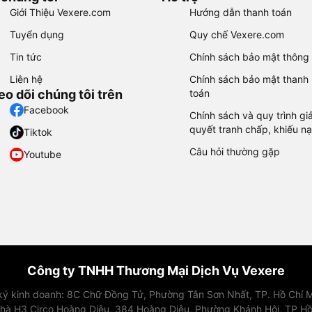
Giới Thiệu Vexere.com
Hướng dẫn thanh toán
Tuyển dụng
Quy chế Vexere.com
Tin tức
Chính sách bảo mật thông 
Liên hệ
Chính sách bảo mật thanh
eo dõi chúng tôi trên
toán
Facebook
Chính sách và quy trình giả
quyết tranh chấp, khiếu nạ
Tiktok
Câu hỏi thường gặp
Youtube
Công ty TNHH Thương Mại Dịch Vụ Vexere
 ký kinh doanh: 8C Chữ Đồng Tử, Phường Tân Sơn Nhất, TP. Hồ Chí M
nhà H3 Circo Hoàng Diệu, 384 Hoàng Diệu, Phường Khánh Hội, TP Hồ