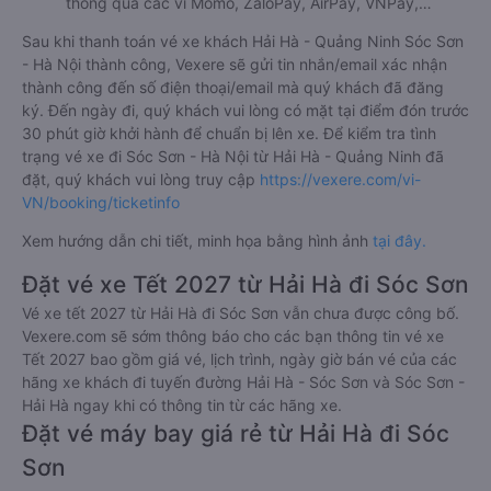
thông qua các ví Momo, ZaloPay, AirPay, VNPay,…
Sau khi thanh toán vé xe khách Hải Hà - Quảng Ninh Sóc Sơn
- Hà Nội thành công, Vexere sẽ gửi tin nhắn/email xác nhận
thành công đến số điện thoại/email mà quý khách đã đăng
ký. Đến ngày đi, quý khách vui lòng có mặt tại điểm đón trước
30 phút giờ khởi hành để chuẩn bị lên xe. Để kiểm tra tình
trạng vé xe đi Sóc Sơn - Hà Nội từ Hải Hà - Quảng Ninh đã
đặt, quý khách vui lòng truy cập
https://vexere.com/vi-
VN/booking/ticketinfo
Xem hướng dẫn chi tiết, minh họa bằng hình ảnh
tại đây.
Đặt vé xe Tết 2027 từ Hải Hà đi Sóc Sơn
Vé xe tết 2027 từ Hải Hà đi Sóc Sơn vẫn chưa được công bố.
Vexere.com sẽ sớm thông báo cho các bạn thông tin vé xe
Tết 2027 bao gồm giá vé, lịch trình, ngày giờ bán vé của các
hãng xe khách đi tuyến đường Hải Hà - Sóc Sơn và Sóc Sơn -
Hải Hà ngay khi có thông tin từ các hãng xe.
Đặt vé máy bay giá rẻ từ Hải Hà đi Sóc
Sơn