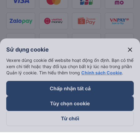
close
Sử dụng cookie
Vexere dùng cookie để website hoạt động ổn định. Bạn có thể
xem chi tiết hoặc thay đổi lựa chọn bất kỳ lúc nào trong phần
Quản lý cookie. Tìm hiểu thêm trong
Chính sách Cookie
.
Chấp nhận tất cả
Tùy chọn cookie
Từ chối
Theo dõi chúng tôi trên
Facebook
Tiktok
Youtube