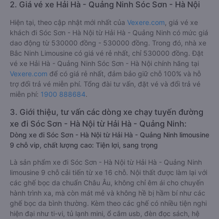
2. Giá vé xe Hải Hà - Quảng Ninh Sóc Sơn - Hà Nội
Hiện tại, theo cập nhật mới nhất của
Vexere.com
, giá vé xe
khách đi Sóc Sơn - Hà Nội từ Hải Hà - Quảng Ninh có mức giá
dao động từ 530000 đồng - 530000 đồng. Trong đó, nhà xe
Bắc Ninh Limousine có giá vé rẻ nhất, chỉ 530000 đồng. Đặt
vé xe Hải Hà - Quảng Ninh Sóc Sơn - Hà Nội chính hãng tại
Vexere.com
để có giá rẻ nhất, đảm bảo giữ chỗ 100% và hỗ
trợ đổi trả vé miễn phí. Tổng đài tư vấn, đặt vé và đổi trả vé
miễn phí:
1900 888684
.
3. Giới thiệu, tư vấn các dòng xe chạy tuyến đường
xe đi Sóc Sơn - Hà Nội từ Hải Hà - Quảng Ninh:
Dòng xe đi Sóc Sơn - Hà Nội từ Hải Hà - Quảng Ninh limousine
9 chỗ vip, chất lượng cao: Tiện lợi, sang trọng
Là sản phẩm xe đi Sóc Sơn - Hà Nội từ Hải Hà - Quảng Ninh
limousine 9 chỗ cải tiến từ xe 16 chỗ. Nội thất được làm lại với
các ghế bọc da chuẩn Châu Âu, không chỉ êm ái cho chuyến
hành trình xa, mà còn mát mẻ và không hề bị hầm bí như các
ghế bọc da bình thường. Kèm theo các ghế có nhiều tiện nghi
hiện đại như ti-vi, tủ lạnh mini, ổ cắm usb, đèn đọc sách, hệ