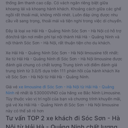
thống âm thanh cao cấp. Có vách ngăn riêng biệt giữa
khoang lái và khoang hành khách. Khoảng cách giữa các ghế
ngồi rất thoải mái, không nhồi nhét. Luôn đáp ứng được nhu
cầu về sang trọng, thoải mái và tiện nghi trong việc di chuyển.
Đây là loại xe Hải Hà - Quảng Ninh Sóc Sơn - Hà Nội có hỗ trợ
đón/trả tận nơi miễn phí tại nội thành Hải Hà - Quảng Ninh và
nội thành Sóc Sơn - Hà Nội, rất thuận tiện cho du khách.
Xe Hải Hà - Quảng Ninh Sóc Sơn - Hà Nội limousine tốt nhất:
Xe từ Hải Hà - Quảng Ninh đi Sóc Sơn - Hà Nội limousine được
đánh giá chung có chất lượng Trung bình với điểm đánh giá
trung bình từ 3.0/5 dựa trên 111 phản hồi của hành khách Xe
về Sóc Sơn - Hà Nội từ Hải Hà - Quảng Ninh.
Giá vé
xe limousine đi Sóc Sơn - Hà Nội từ Hải Hà - Quảng
Ninh
rẻ nhất là 530000VND của hãng xe Bắc Ninh Limousine.
Tùy thuộc vào vị trí ngồi của bạn và chương trình khuyến mãi,
giá vé Xe Hải Hà - Quảng Ninh đi Sóc Sơn - Hà Nội limousine
này có thể sẽ rẻ hơn
Tư vấn TOP 2 xe khách đi Sóc Sơn - Hà
Nội từ Hải Hà - Quảng Ninh chất lượng