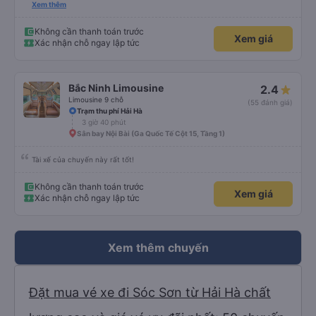
biến ở châu Á. Vì vậy, hãy mang theo quần áo ấm hoặc thứ gì đó để che
Xem thêm
chắn.
Không cần thanh toán trước
Xem giá
Xác nhận chỗ ngay lập tức
Bắc Ninh Limousine
2.4
Limousine 9 chỗ
(55 đánh giá)
Trạm thu phí Hải Hà
3 giờ 40 phút
Sân bay Nội Bài (Ga Quốc Tế Cột 15, Tầng 1)
Tài xế của chuyến này rất tốt!
Không cần thanh toán trước
Xem giá
Xác nhận chỗ ngay lập tức
Xem thêm chuyến
Đặt mua vé xe đi Sóc Sơn từ Hải Hà chất