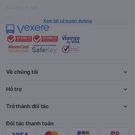
Đà Nẵng đi Huế
Hải Phòng đi Hà Nội
Xem tất cả tuyến đường
keyboard_arrow_down
Về chúng tôi
keyboard_arrow_down
Hỗ trợ
keyboard_arrow_down
Trở thành đối tác
Đối tác thanh toán