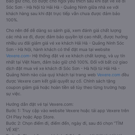
bảo giữ chỗ, có được chỗ ngồi yêu thích sau khi đặt vé xe đi
Sóc Sơn - Hà Nội từ Hải Hà - Quảng Ninh giữa nhà xe với
khách hàng sau khi đặt trực tiếp vẫn chưa được đảm bảo
100%.
Cho nên để dễ dàng so sánh giá, xem đánh giá chất lượng
các nhà xe đi, được đảm bảo quyền lợi cao nhất, được hưởng
nhiều ưu đãi giảm giá vé xe khách Hải Hà - Quảng Ninh Sóc
Sơn - Hà Nội, hành khách có thể đặt mua tại website
Vexere.com
- Hệ thống đặt vé xe khách chất lượng, và uy tín
nhất tại Việt Nam, đảm bảo giữ chỗ 100%. Đối với bất cứ giao
dịch đặt mua vé xe khách đi Sóc Sơn - Hà Nội từ Hải Hà -
Quảng Ninh nào của quý khách tại trang web
Vexere.com
đều
được Vexere cam kết giải quyết sự cố. Chính sách tặng
coupon giảm giá hoặc hoàn tiền sẽ tùy theo từng trường hợp
sự việc.
Hướng dẫn đặt vé tại Vexere.com:
Bước 1: Truy cập vào website Vexere hoặc tải app Vexere trên
CH Play hoặc App Store.
Bước 2: Chọn điểm đi, điểm đến, ngày đi, sau đó chọn “TÌM
VÉ XE”.