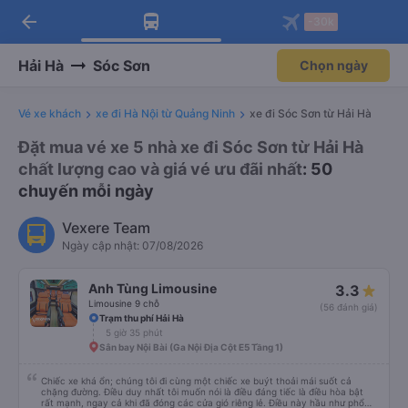
arrow_back
Tải app Vexere ngay!
Tải app Vexere
-30k
Mở app
Mở app
Nhận ưu đãi thành viên độc
-30k/ghế khi đặt vé máy bay qua
quyền
app
Hải Hà
Sóc Sơn
Chọn ngày
Vé xe khách
xe đi Hà Nội từ Quảng Ninh
xe đi Sóc Sơn từ Hải Hà
Đặt mua vé xe 5 nhà xe đi Sóc Sơn từ Hải Hà
chất lượng cao và giá vé ưu đãi nhất
: 50
chuyến mỗi ngày
Vexere Team
Ngày cập nhật: 07/08/2026
Anh Tùng Limousine
3.3
Limousine 9 chỗ
(56 đánh giá)
Trạm thu phí Hải Hà
5 giờ 35 phút
Sân bay Nội Bài (Ga Nội Địa Cột E5 Tầng 1)
Chiếc xe khá ổn; chúng tôi đi cùng một chiếc xe buýt thoải mái suốt cả
chặng đường. Điều duy nhất tôi muốn nói là điều đáng tiếc là điều hòa bật
rất mạnh, ngay cả khi đã đóng các cửa gió riêng lẻ. Điều này hầu như phổ