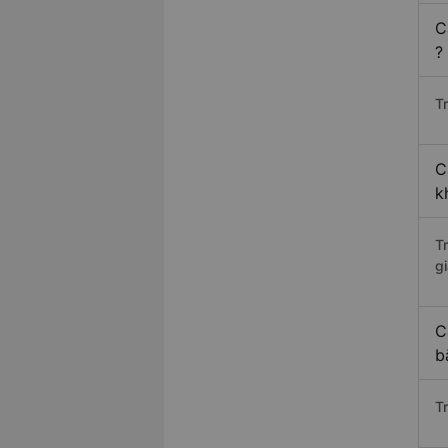
C
?
Tr
C
k
T
gi
C
b
T