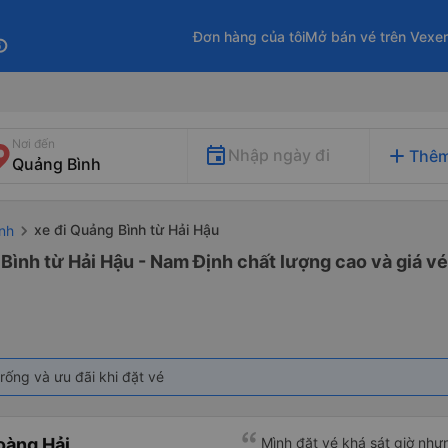
Đơn hàng của tôi
Mở bán vé trên Vexe
fo
Nơi đến
add
Nhập ngày đi
Thêm
xe đi Quảng Bình từ Hải Hậu
nh
Bình từ Hải Hậu - Nam Định chất lượng cao và giá vé
rống và ưu đãi khi đặt vé
oàng Hải
Mình đặt vé khá sát giờ nhưng