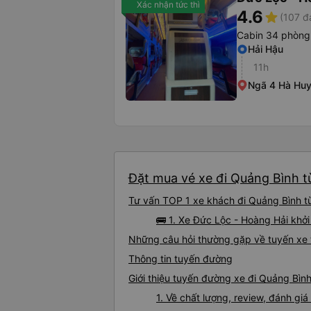
Xác nhận tức thì
4.6
star
(107 đ
Cabin 34 phòng 
Hải Hậu
11h
Ngã 4 Hà Huy
Đặt mua vé xe đi Quảng Bình từ
Tư vấn TOP 1 xe khách đi Quảng Bình từ
🚌 1. Xe Đức Lộc - Hoàng Hải khởi 
Những câu hỏi thường gặp về tuyến xe 
Thông tin tuyến đường
Giới thiệu tuyến đường xe đi Quảng Bình
1. Về chất lượng, review, đánh gi