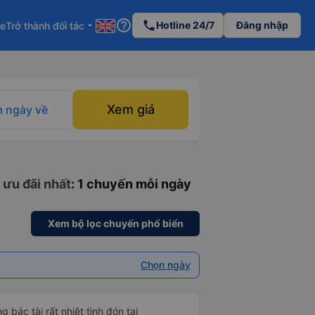
help_outline
phone
Hotline 24/7
Đăng nhập
re
Trở thành đối tác
arrow_drop_down
Xem giá
 ngày về
 ưu đãi nhất
: 1 chuyến mỗi ngày
Xem bộ lọc chuyến phổ biến
Chọn ngày
 bác tài rất nhiệt tình đón tại