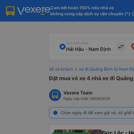
Cam kết hoàn 150% nếu nhà xe

không cung cấp dịch vụ vận chuyển (*)
in
Nơi xuất phát
import_export
Vé xe khách
xe đi Quảng Bình từ Nam Đị
Đặt mua vé xe 4 nhà xe đi Quảng 
Vexere Team
Ngày cập nhật: 08/08/2026
Chọn ngày đi để xem giá vé, số ghế t
info
Đức Lộc - H