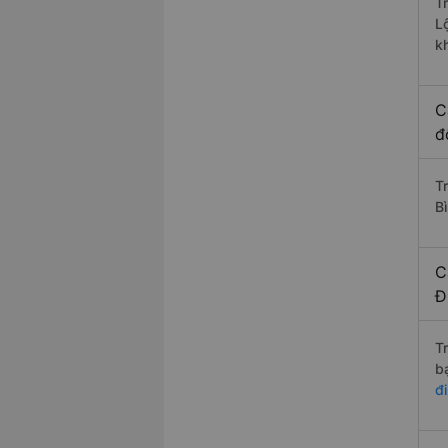
T
L
k
C
đ
T
Bì
C
Đ
T
b
đ