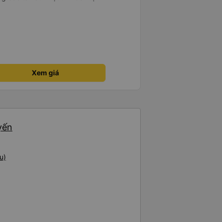
Xem giá
yến
u)