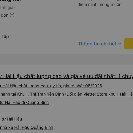
điểm mình mong muốn
ánh giá)
đơn (*)
 Tập
keyboard_arrow_down
Thông tin chi tiết
 Hải Hậu chất lượng cao và giá vé ưu đãi nhất: 1 chu
 Hải Hậu chất lượng cao, uy tín, giá rẻ nhất 08/2026
hành tại Khu 1, Thị Trấn Yên Định (Đối diện Viettel Store khu 1 Hải Hậ
từ Hải Hậu đi Quảng Bình
 từ Hải Hậu
á nhà xe Hải Hậu Quảng Bình