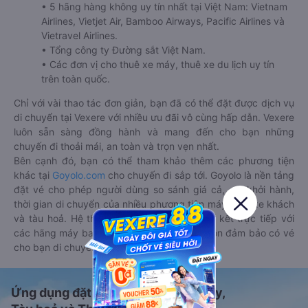
• 5 hãng hàng không uy tín nhất tại Việt Nam: Vietnam
Airlines, Vietjet Air, Bamboo Airways, Pacific Airlines và
Vietravel Airlines.
• Tổng công ty Đường sắt Việt Nam.
• Các đơn vị cho thuê xe máy, thuê xe du lịch uy tín
trên toàn quốc.
Chỉ với vài thao tác đơn giản, bạn đã có thể đặt được dịch vụ
di chuyển tại Vexere với nhiều ưu đãi vô cùng hấp dẫn. Vexere
luôn sẵn sàng đồng hành và mang đến cho bạn những
chuyến đi thoải mái, an toàn và trọn vẹn nhất.
Bên cạnh đó, bạn có thể tham khảo thêm các phương tiện
khác tại
Goyolo.com
cho chuyến đi sắp tới. Goyolo là nền tảng
đặt vé cho phép người dùng so sánh giá cả, giờ khởi hành,
thời gian di chuyển của nhiều phương tiện máy bay, xe khách
và tàu hoả. Hệ thống của Goyolo được liên kết trực tiếp với
các hãng máy bay, xe khách và tàu hoả, luôn đảm bảo có vé
cho bạn di chuyển.
Ứng dụng đặt vé Xe khách, Máy bay,