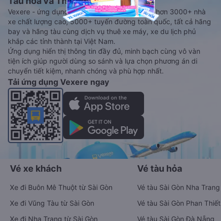
Tàu hoả và Thuê xe
Vexere - ứng dụng đặt vé đa phương tiện với hơn 3000+ nhà
xe chất lượng cao, 5000+ tuyến đường toàn quốc, tất cả hãng
bay và hãng tàu cùng dịch vụ thuê xe máy, xe du lịch phủ
khắp các tỉnh thành tại Việt Nam.
Ứng dụng hiển thị thông tin đầy đủ, minh bạch cùng vô vàn
tiện ích giúp người dùng so sánh và lựa chọn phương án di
chuyển tiết kiệm, nhanh chóng và phù hợp nhất.
Tải ứng dụng Vexere ngay
Vé xe khách
Vé tàu hỏa
Xe đi Buôn Mê Thuột từ Sài Gòn
Vé tàu Sài Gòn Nha Trang
Xe đi Vũng Tàu từ Sài Gòn
Vé tàu Sài Gòn Phan Thiết
Xe đi Nha Trang từ Sài Gòn
Vé tàu Sài Gòn Đà Nẵng