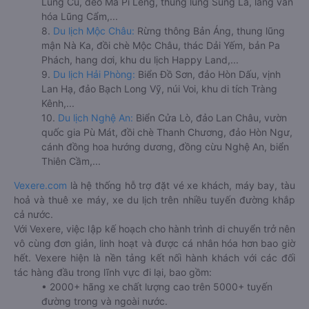
Lũng Cú, đèo Mã Pí Lèng, thung lũng Sủng Là, làng văn
hóa Lũng Cẩm,...
8.
Du lịch Mộc Châu:
Rừng thông Bản Áng, thung lũng
mận Nà Ka, đồi chè Mộc Châu, thác Dải Yếm, bản Pa
Phách, hang dơi, khu du lịch Happy Land,...
9.
Du lịch Hải Phòng:
Biển Đồ Sơn, đảo Hòn Dấu, vịnh
Lan Hạ, đảo Bạch Long Vỹ, núi Voi, khu di tích Tràng
Kênh,...
10.
Du lịch Nghệ An:
Biển Cửa Lò, đảo Lan Châu, vườn
quốc gia Pù Mát, đồi chè Thanh Chương, đảo Hòn Ngư,
cánh đồng hoa hướng dương, đồng cừu Nghệ An, biển
Thiên Cầm,...
Vexere.com
là hệ thống hỗ trợ đặt vé xe khách, máy bay, tàu
hoả và thuê xe máy, xe du lịch trên nhiều tuyến đường khắp
cả nước.
Với Vexere, việc lập kế hoạch cho hành trình di chuyển trở nên
vô cùng đơn giản, linh hoạt và được cá nhân hóa hơn bao giờ
hết. Vexere hiện là nền tảng kết nối hành khách với các đối
tác hàng đầu trong lĩnh vực đi lại, bao gồm:
• 2000+ hãng xe chất lượng cao trên 5000+ tuyến
đường trong và ngoài nước.