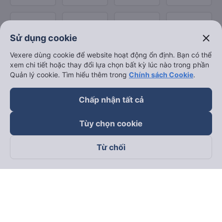
close
Sử dụng cookie
Vexere dùng cookie để website hoạt động ổn định. Bạn có thể
xem chi tiết hoặc thay đổi lựa chọn bất kỳ lúc nào trong phần
Quản lý cookie. Tìm hiểu thêm trong
Chính sách Cookie
.
Chấp nhận tất cả
Tùy chọn cookie
Từ chối
Theo dõi chúng tôi trên
Facebook
Tiktok
Youtube
Công ty TNHH Thương Mại Dịch Vụ Vexere