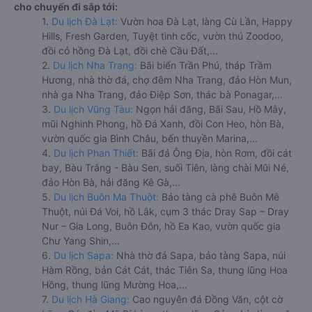
cho chuyến đi sắp tới:
1.
Du lịch Đà Lạt:
Vườn hoa Đà Lạt, làng Cù Lần, Happy
Hills, Fresh Garden, Tuyệt tình cốc, vườn thú Zoodoo,
đồi cỏ hồng Đà Lạt, đồi chè Cầu Đất,...
2.
Du lịch Nha Trang:
Bãi biển Trần Phú, tháp Trầm
Hương, nhà thờ đá, chợ đêm Nha Trang, đảo Hòn Mun,
nhà ga Nha Trang, đảo Điệp Sơn, thác bà Ponagar,...
3.
Du lịch Vũng Tàu:
Ngọn hải đăng, Bãi Sau, Hồ Mây,
mũi Nghinh Phong, hồ Đá Xanh, đồi Con Heo, hòn Bà,
vườn quốc gia Bình Châu, bến thuyền Marina,...
4.
Du lịch Phan Thiết:
Bãi đá Ông Địa, hòn Rơm, đồi cát
bay, Bàu Trắng - Bàu Sen, suối Tiên, làng chài Mũi Né,
đảo Hòn Bà, hải đăng Kê Gà,...
5.
Du lịch Buôn Ma Thuột:
Bảo tàng cà phê Buôn Mê
Thuột, núi Đá Voi, hồ Lắk, cụm 3 thác Dray Sap – Dray
Nur – Gia Long, Buôn Đôn, hồ Ea Kao, vườn quốc gia
Chư Yang Shin,...
6.
Du lịch Sapa:
Nhà thờ đá Sapa, bảo tàng Sapa, núi
Hàm Rồng, bản Cát Cát, thác Tiên Sa, thung lũng Hoa
Hồng, thung lũng Mường Hoa,...
7.
Du lịch Hà Giang:
Cao nguyên đá Đồng Văn, cột cờ