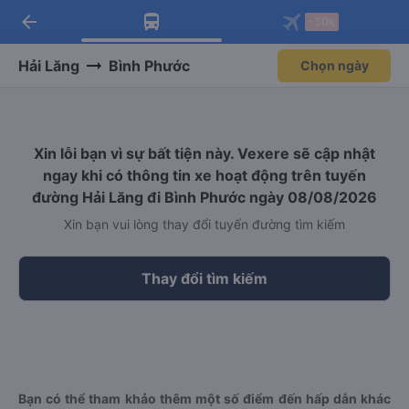
arrow_back
Tải app Vexere ngay!
Tải app Vexere
-30k
Mở app
Mở app
Nhận ưu đãi thành viên độc
-30k/ghế khi đặt vé máy bay qua
quyền
app
Hải Lăng
Bình Phước
Chọn ngày
Xin lỗi bạn vì sự bất tiện này. Vexere sẽ cập nhật
ngay khi có thông tin xe hoạt động trên tuyến
đường Hải Lăng đi Bình Phước ngày 08/08/2026
Xin bạn vui lòng thay đổi tuyến đường tìm kiếm
Thay đổi tìm kiếm
Bạn có thể tham khảo thêm một số điểm đến hấp dẫn khác