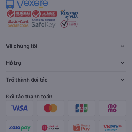
keyboard_arrow_down
Về chúng tôi
keyboard_arrow_down
Hỗ trợ
keyboard_arrow_down
Trở thành đối tác
Đối tác thanh toán