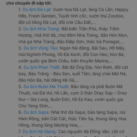
cho chuyến đi sắp tới:
1.
Du lịch Đà Lạt:
Vườn hoa Đà Lạt, làng Cù Lần, Happy
Hills, Fresh Garden, Tuyệt tình cốc, vườn thú Zoodoo,
đồi cỏ hồng Đà Lạt, đồi chè Cầu Đất,...
2.
Du lịch Nha Trang:
Bãi biển Trần Phú, tháp Trầm
Hương, nhà thờ đá, chợ đêm Nha Trang, đảo Hòn Mun,
nhà ga Nha Trang, đảo Điệp Sơn, thác bà Ponagar,...
3.
Du lịch Vũng Tàu:
Ngọn hải đăng, Bãi Sau, Hồ Mây,
mũi Nghinh Phong, hồ Đá Xanh, đồi Con Heo, hòn Bà,
vườn quốc gia Bình Châu, bến thuyền Marina,...
4.
Du lịch Phan Thiết:
Bãi đá Ông Địa, hòn Rơm, đồi cát
bay, Bàu Trắng - Bàu Sen, suối Tiên, làng chài Mũi Né,
đảo Hòn Bà, hải đăng Kê Gà,...
5.
Du lịch Buôn Ma Thuột:
Bảo tàng cà phê Buôn Mê
Thuột, núi Đá Voi, hồ Lắk, cụm 3 thác Dray Sap – Dray
Nur – Gia Long, Buôn Đôn, hồ Ea Kao, vườn quốc gia
Chư Yang Shin,...
6.
Du lịch Sapa:
Nhà thờ đá Sapa, bảo tàng Sapa, núi
Hàm Rồng, bản Cát Cát, thác Tiên Sa, thung lũng Hoa
Hồng, thung lũng Mường Hoa,...
7.
Du lịch Hà Giang:
Cao nguyên đá Đồng Văn, cột cờ