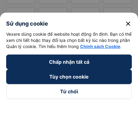
close
Sử dụng cookie
Vexere dùng cookie để website hoạt động ổn định. Bạn có thể
xem chi tiết hoặc thay đổi lựa chọn bất kỳ lúc nào trong phần
Quản lý cookie. Tìm hiểu thêm trong
Chính sách Cookie
.
Chấp nhận tất cả
Tùy chọn cookie
Từ chối
Theo dõi chúng tôi trên
Facebook
Tiktok
Youtube
Công ty TNHH Thương Mại Dịch Vụ Vexere