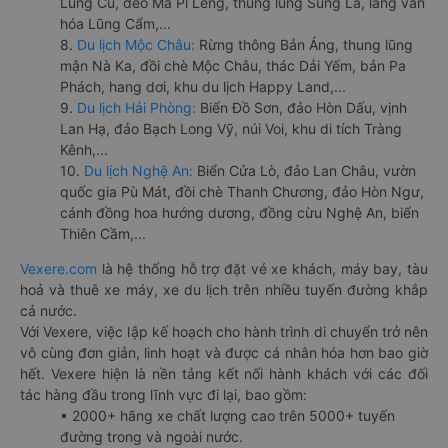
Lũng Cú, đèo Mã Pí Lèng, thung lũng Sủng Là, làng văn
hóa Lũng Cẩm,...
8.
Du lịch Mộc Châu:
Rừng thông Bản Áng, thung lũng
mận Nà Ka, đồi chè Mộc Châu, thác Dải Yếm, bản Pa
Phách, hang dơi, khu du lịch Happy Land,...
9.
Du lịch Hải Phòng:
Biển Đồ Sơn, đảo Hòn Dấu, vịnh
Lan Hạ, đảo Bạch Long Vỹ, núi Voi, khu di tích Tràng
Kênh,...
10.
Du lịch Nghệ An:
Biển Cửa Lò, đảo Lan Châu, vườn
quốc gia Pù Mát, đồi chè Thanh Chương, đảo Hòn Ngư,
cánh đồng hoa hướng dương, đồng cừu Nghệ An, biển
Thiên Cầm,...
Vexere.com
là hệ thống hỗ trợ đặt vé xe khách, máy bay, tàu
hoả và thuê xe máy, xe du lịch trên nhiều tuyến đường khắp
cả nước.
Với Vexere, việc lập kế hoạch cho hành trình di chuyển trở nên
vô cùng đơn giản, linh hoạt và được cá nhân hóa hơn bao giờ
hết. Vexere hiện là nền tảng kết nối hành khách với các đối
tác hàng đầu trong lĩnh vực đi lại, bao gồm:
• 2000+ hãng xe chất lượng cao trên 5000+ tuyến
đường trong và ngoài nước.