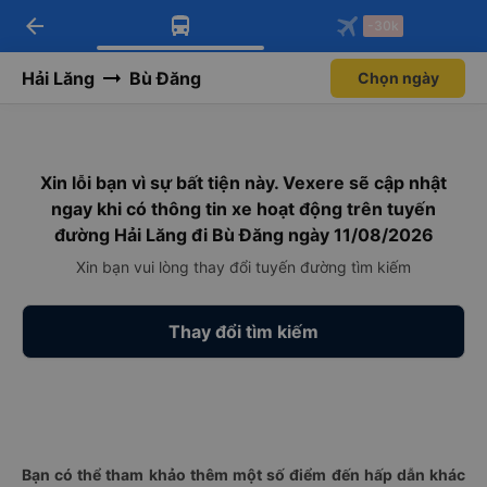
arrow_back
Tải app Vexere ngay!
Tải app Vexere
-30k
Mở app
Mở app
Nhận ưu đãi thành viên độc
-30k/ghế khi đặt vé máy bay qua
quyền
app
Hải Lăng
Bù Đăng
Chọn ngày
Xin lỗi bạn vì sự bất tiện này. Vexere sẽ cập nhật
ngay khi có thông tin xe hoạt động trên tuyến
đường Hải Lăng đi Bù Đăng ngày 11/08/2026
Xin bạn vui lòng thay đổi tuyến đường tìm kiếm
Thay đổi tìm kiếm
Bạn có thể tham khảo thêm một số điểm đến hấp dẫn khác