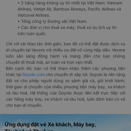
• 5 hãng hàng không uy tín nhất tại Việt Nam: Vietnam
Airlines, Vietjet Air, Bamboo Airways, Pacific Airlines và
Vietravel Airlines.
• Tổng công ty Đường sắt Việt Nam.
• Các đơn vị cho thuê xe máy, thuê xe du lịch uy tín
trên toàn quốc.
Chỉ với vài thao tác đơn giản, bạn đã có thể đặt được dịch vụ
di chuyển tại Vexere với nhiều ưu đãi vô cùng hấp dẫn. Vexere
luôn sẵn sàng đồng hành và mang đến cho bạn những
chuyến đi thoải mái, an toàn và trọn vẹn nhất.
Bên cạnh đó, bạn có thể tham khảo thêm các phương tiện
khác tại
Goyolo.com
cho chuyến đi sắp tới. Goyolo là nền tảng
đặt vé cho phép người dùng so sánh giá cả, giờ khởi hành,
thời gian di chuyển của nhiều phương tiện máy bay, xe khách
và tàu hoả. Hệ thống của Goyolo được liên kết trực tiếp với
các hãng máy bay, xe khách và tàu hoả, luôn đảm bảo có vé
cho bạn di chuyển.
Ứng dụng đặt vé Xe khách, Máy bay,