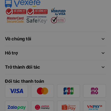
keyboard_arrow_down
Về chúng tôi
keyboard_arrow_down
Hỗ trợ
keyboard_arrow_down
Trở thành đối tác
Đối tác thanh toán