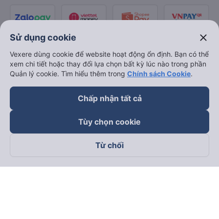
close
Sử dụng cookie
Vexere dùng cookie để website hoạt động ổn định. Bạn có thể
xem chi tiết hoặc thay đổi lựa chọn bất kỳ lúc nào trong phần
Quản lý cookie. Tìm hiểu thêm trong
Chính sách Cookie
.
Chấp nhận tất cả
Tùy chọn cookie
Từ chối
Theo dõi chúng tôi trên
Facebook
Tiktok
Youtube