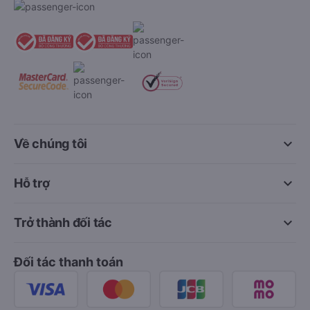
keyboard_arrow_down
Về chúng tôi
keyboard_arrow_down
Hỗ trợ
keyboard_arrow_down
Trở thành đối tác
Đối tác thanh toán