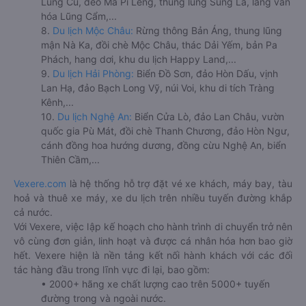
Lũng Cú, đèo Mã Pí Lèng, thung lũng Sủng Là, làng văn
hóa Lũng Cẩm,...
8.
Du lịch Mộc Châu:
Rừng thông Bản Áng, thung lũng
mận Nà Ka, đồi chè Mộc Châu, thác Dải Yếm, bản Pa
Phách, hang dơi, khu du lịch Happy Land,...
9.
Du lịch Hải Phòng:
Biển Đồ Sơn, đảo Hòn Dấu, vịnh
Lan Hạ, đảo Bạch Long Vỹ, núi Voi, khu di tích Tràng
Kênh,...
10.
Du lịch Nghệ An:
Biển Cửa Lò, đảo Lan Châu, vườn
quốc gia Pù Mát, đồi chè Thanh Chương, đảo Hòn Ngư,
cánh đồng hoa hướng dương, đồng cừu Nghệ An, biển
Thiên Cầm,...
Vexere.com
là hệ thống hỗ trợ đặt vé xe khách, máy bay, tàu
hoả và thuê xe máy, xe du lịch trên nhiều tuyến đường khắp
cả nước.
Với Vexere, việc lập kế hoạch cho hành trình di chuyển trở nên
vô cùng đơn giản, linh hoạt và được cá nhân hóa hơn bao giờ
hết. Vexere hiện là nền tảng kết nối hành khách với các đối
tác hàng đầu trong lĩnh vực đi lại, bao gồm:
• 2000+ hãng xe chất lượng cao trên 5000+ tuyến
đường trong và ngoài nước.