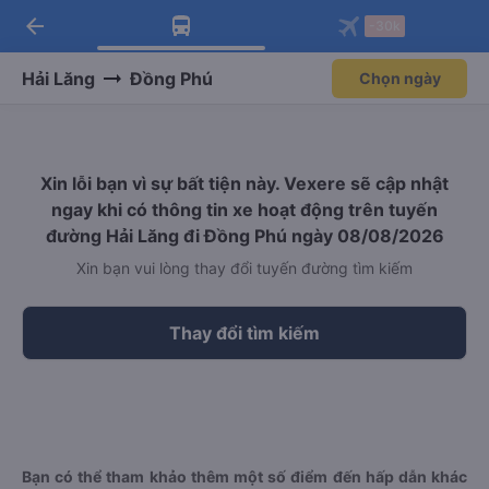
arrow_back
Tải app Vexere ngay!
Tải app Vexere
-30k
Mở app
Mở app
Nhận ưu đãi thành viên độc
-30k/ghế khi đặt vé máy bay qua
quyền
app
Hải Lăng
Đồng Phú
Chọn ngày
Xin lỗi bạn vì sự bất tiện này. Vexere sẽ cập nhật
ngay khi có thông tin xe hoạt động trên tuyến
đường Hải Lăng đi Đồng Phú ngày 08/08/2026
Xin bạn vui lòng thay đổi tuyến đường tìm kiếm
Thay đổi tìm kiếm
Bạn có thể tham khảo thêm một số điểm đến hấp dẫn khác