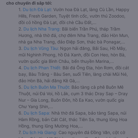
cho chuyến đi sắp tới:
1.
Du lịch Đà Lạt:
Vườn hoa Đà Lạt, làng Cù Lần, Happy
Hills, Fresh Garden, Tuyệt tình cốc, vườn thú Zoodoo,
đồi cỏ hồng Đà Lạt, đồi chè Cầu Đất,...
2.
Du lịch Nha Trang:
Bãi biển Trần Phú, tháp Trầm
Hương, nhà thờ đá, chợ đêm Nha Trang, đảo Hòn Mun,
nhà ga Nha Trang, đảo Điệp Sơn, thác bà Ponagar,...
3.
Du lịch Vũng Tàu:
Ngọn hải đăng, Bãi Sau, Hồ Mây,
mũi Nghinh Phong, hồ Đá Xanh, đồi Con Heo, hòn Bà,
vườn quốc gia Bình Châu, bến thuyền Marina,...
4.
Du lịch Phan Thiết:
Bãi đá Ông Địa, hòn Rơm, đồi cát
bay, Bàu Trắng - Bàu Sen, suối Tiên, làng chài Mũi Né,
đảo Hòn Bà, hải đăng Kê Gà,...
5.
Du lịch Buôn Ma Thuột:
Bảo tàng cà phê Buôn Mê
Thuột, núi Đá Voi, hồ Lắk, cụm 3 thác Dray Sap – Dray
Nur – Gia Long, Buôn Đôn, hồ Ea Kao, vườn quốc gia
Chư Yang Shin,...
6.
Du lịch Sapa:
Nhà thờ đá Sapa, bảo tàng Sapa, núi
Hàm Rồng, bản Cát Cát, thác Tiên Sa, thung lũng Hoa
Hồng, thung lũng Mường Hoa,...
7.
Du lịch Hà Giang:
Cao nguyên đá Đồng Văn, cột cờ