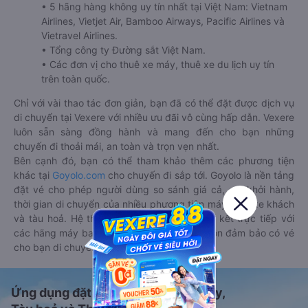
• 5 hãng hàng không uy tín nhất tại Việt Nam: Vietnam
Airlines, Vietjet Air, Bamboo Airways, Pacific Airlines và
Vietravel Airlines.
• Tổng công ty Đường sắt Việt Nam.
• Các đơn vị cho thuê xe máy, thuê xe du lịch uy tín
trên toàn quốc.
Chỉ với vài thao tác đơn giản, bạn đã có thể đặt được dịch vụ
di chuyển tại Vexere với nhiều ưu đãi vô cùng hấp dẫn. Vexere
luôn sẵn sàng đồng hành và mang đến cho bạn những
chuyến đi thoải mái, an toàn và trọn vẹn nhất.
Bên cạnh đó, bạn có thể tham khảo thêm các phương tiện
khác tại
Goyolo.com
cho chuyến đi sắp tới. Goyolo là nền tảng
đặt vé cho phép người dùng so sánh giá cả, giờ khởi hành,
thời gian di chuyển của nhiều phương tiện máy bay, xe khách
và tàu hoả. Hệ thống của Goyolo được liên kết trực tiếp với
các hãng máy bay, xe khách và tàu hoả, luôn đảm bảo có vé
cho bạn di chuyển.
Ứng dụng đặt vé Xe khách, Máy bay,