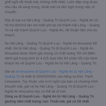
ghế ngồi rất thoải mái, không nhồi nhét. Luôn đáp ứng được
nhu cầu về sang trọng, thoải mái và tiện nghi trong việc di
chuyển.
Đây là loại xe Hải Lăng - Quảng Trị Quỳnh Lưu - Nghệ An có
hỗ trợ đón/trả tận nơi miễn phí tại nội thành Hải Lăng - Quảng
Trị và nội thành Quỳnh Lưu - Nghệ An, rất thuận tiện cho du
khách.
Xe Hải Lăng - Quảng Trị Quỳnh Lưu - Nghệ An limousine tốt
nhất: Xe từ Hải Lăng - Quảng Trị đi Quỳnh Lưu - Nghệ An
limousine được đánh giá chung có chất lượng Tốt với điểm
đánh giá trung bình từ 4.0/5 dựa trên 64 phản hồi của hành
khách Xe về Quỳnh Lưu - Nghệ An từ Hải Lăng - Quảng Trị.
Giá vé
xe limousine đi Quỳnh Lưu - Nghệ An từ Hải Lăng -
Quảng Trị
rẻ nhất là 500000VND của hãng xe Đức Thịnh
Limousine. Tùy thuộc vào vị trí ngồi của bạn và chương trình
khuyến mãi, giá vé Xe Hải Lăng - Quảng Trị đi Quỳnh Lưu -
Nghệ An limousine này có thể sẽ rẻ hơn
Dòng xe đi Quỳnh Lưu - Nghệ An từ Hải Lăng - Quảng Trị
giường nằm chất lượng cao: Thoải mái, giá cả tốt nhất