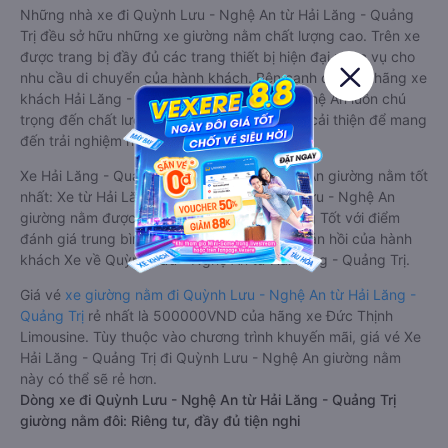
Những nhà xe đi Quỳnh Lưu - Nghệ An từ Hải Lăng - Quảng
Trị đều sở hữu những xe giường nằm chất lượng cao. Trên xe
được trang bị đầy đủ các trang thiết bị hiện đại phục vụ cho
nhu cầu di chuyển của hành khách. Bên cạnh đó, các hãng xe
khách Hải Lăng - Quảng Trị Quỳnh Lưu - Nghệ An luôn chú
trọng đến chất lượng dịch vụ, không ngừng cải thiện để mang
đến trải nghiệm hoàn hảo cho hành khách.
Xe Hải Lăng - Quảng Trị Quỳnh Lưu - Nghệ An giường nằm tốt
nhất: Xe từ Hải Lăng - Quảng Trị đi Quỳnh Lưu - Nghệ An
giường nằm được đánh giá chung chất lượng Tốt với điểm
đánh giá trung bình từ 4.0/5 dựa trên 64 phản hồi của hành
khách Xe về Quỳnh Lưu - Nghệ An từ Hải Lăng - Quảng Trị.
Giá vé
xe giường nằm đi Quỳnh Lưu - Nghệ An từ Hải Lăng -
Quảng Trị
rẻ nhất là 500000VND của hãng xe Đức Thịnh
Limousine. Tùy thuộc vào chương trình khuyến mãi, giá vé Xe
Hải Lăng - Quảng Trị đi Quỳnh Lưu - Nghệ An giường nằm
này có thể sẽ rẻ hơn.
Dòng xe đi Quỳnh Lưu - Nghệ An từ Hải Lăng - Quảng Trị
giường nằm đôi: Riêng tư, đầy đủ tiện nghi