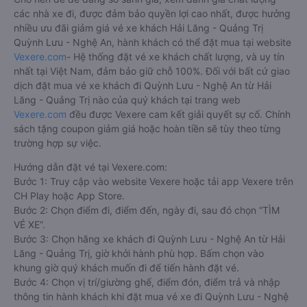
các nhà xe đi, được đảm bảo quyền lợi cao nhất, được hưởng
nhiều ưu đãi giảm giá vé xe khách Hải Lăng - Quảng Trị
Quỳnh Lưu - Nghệ An, hành khách có thể đặt mua tại website
Vexere.com
- Hệ thống đặt vé xe khách chất lượng, và uy tín
nhất tại Việt Nam, đảm bảo giữ chỗ 100%. Đối với bất cứ giao
dịch đặt mua vé xe khách đi Quỳnh Lưu - Nghệ An từ Hải
Lăng - Quảng Trị nào của quý khách tại trang web
Vexere.com
đều được Vexere cam kết giải quyết sự cố. Chính
sách tặng coupon giảm giá hoặc hoàn tiền sẽ tùy theo từng
trường hợp sự việc.
Hướng dẫn đặt vé tại Vexere.com:
Bước 1: Truy cập vào website Vexere hoặc tải app Vexere trên
CH Play hoặc App Store.
Bước 2: Chọn điểm đi, điểm đến, ngày đi, sau đó chọn “TÌM
VÉ XE”.
Bước 3: Chọn hãng xe khách đi Quỳnh Lưu - Nghệ An từ Hải
Lăng - Quảng Trị, giờ khởi hành phù hợp. Bấm chọn vào
khung giờ quý khách muốn đi để tiến hành đặt vé.
Bước 4: Chọn vị trí/giường ghế, điểm đón, điểm trả và nhập
thông tin hành khách khi đặt mua vé xe đi Quỳnh Lưu - Nghệ