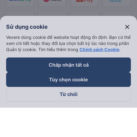
close
Sử dụng cookie
Vexere dùng cookie để website hoạt động ổn định. Bạn có thể
xem chi tiết hoặc thay đổi lựa chọn bất kỳ lúc nào trong phần
Quản lý cookie. Tìm hiểu thêm trong
Chính sách Cookie
.
Chấp nhận tất cả
Tùy chọn cookie
Từ chối
Theo dõi chúng tôi trên
Facebook
Tiktok
Youtube
Công ty TNHH Thương Mại Dịch Vụ Vexere