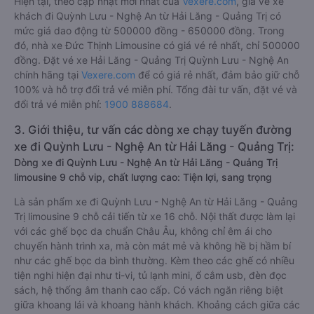
Hiện tại, theo cập nhật mới nhất của
Vexere.com
, giá vé xe
khách đi Quỳnh Lưu - Nghệ An từ Hải Lăng - Quảng Trị có
mức giá dao động từ 500000 đồng - 650000 đồng. Trong
đó, nhà xe Đức Thịnh Limousine có giá vé rẻ nhất, chỉ 500000
đồng. Đặt vé xe Hải Lăng - Quảng Trị Quỳnh Lưu - Nghệ An
chính hãng tại
Vexere.com
để có giá rẻ nhất, đảm bảo giữ chỗ
100% và hỗ trợ đổi trả vé miễn phí. Tổng đài tư vấn, đặt vé và
đổi trả vé miễn phí:
1900 888684
.
3. Giới thiệu, tư vấn các dòng xe chạy tuyến đường
xe đi Quỳnh Lưu - Nghệ An từ Hải Lăng - Quảng Trị:
Dòng xe đi Quỳnh Lưu - Nghệ An từ Hải Lăng - Quảng Trị
limousine 9 chỗ vip, chất lượng cao: Tiện lợi, sang trọng
Là sản phẩm xe đi Quỳnh Lưu - Nghệ An từ Hải Lăng - Quảng
Trị limousine 9 chỗ cải tiến từ xe 16 chỗ. Nội thất được làm lại
với các ghế bọc da chuẩn Châu Âu, không chỉ êm ái cho
chuyến hành trình xa, mà còn mát mẻ và không hề bị hầm bí
như các ghế bọc da bình thường. Kèm theo các ghế có nhiều
tiện nghi hiện đại như ti-vi, tủ lạnh mini, ổ cắm usb, đèn đọc
sách, hệ thống âm thanh cao cấp. Có vách ngăn riêng biệt
giữa khoang lái và khoang hành khách. Khoảng cách giữa các