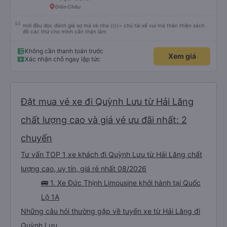
Diễn Châu
mới đầu đọc đánh giá sợ mà ok nha ((((= chú tài xế vui mà thân thiện xách
đồ các thứ cho mình cẩn thận lắm
Không cần thanh toán trước
Xem giá
Xác nhận chỗ ngay lập tức
Đặt mua vé xe đi Quỳnh Lưu từ Hải Lăng
chất lượng cao và giá vé ưu đãi nhất: 2
chuyến
Tư vấn TOP 1 xe khách đi Quỳnh Lưu từ Hải Lăng chất
lượng cao, uy tín, giá rẻ nhất 08/2026
🚌 1. Xe Đức Thịnh Limousine khởi hành tại Quốc
Lộ 1A
Những câu hỏi thường gặp về tuyến xe từ Hải Lăng đi
Quỳnh Lưu