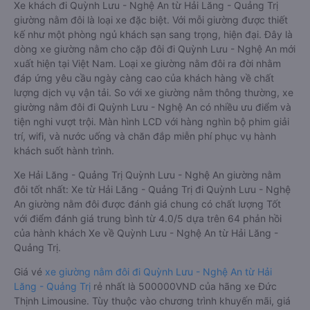
Xe khách đi Quỳnh Lưu - Nghệ An từ Hải Lăng - Quảng Trị
giường nằm đôi là loại xe đặc biệt. Với mỗi giường được thiết
kế như một phòng ngủ khách sạn sang trọng, hiện đại. Đây là
dòng xe giường nằm cho cặp đôi đi Quỳnh Lưu - Nghệ An mới
xuất hiện tại Việt Nam. Loại xe giường nằm đôi ra đời nhằm
đáp ứng yêu cầu ngày càng cao của khách hàng về chất
lượng dịch vụ vận tải. So với xe giường nằm thông thường, xe
giường nằm đôi đi Quỳnh Lưu - Nghệ An có nhiều ưu điểm và
tiện nghi vượt trội. Màn hình LCD với hàng nghìn bộ phim giải
trí, wifi, và nước uống và chăn đắp miễn phí phục vụ hành
khách suốt hành trình.
Xe Hải Lăng - Quảng Trị Quỳnh Lưu - Nghệ An giường nằm
đôi tốt nhất: Xe từ Hải Lăng - Quảng Trị đi Quỳnh Lưu - Nghệ
An giường nằm đôi được đánh giá chung có chất lượng Tốt
với điểm đánh giá trung bình từ 4.0/5 dựa trên 64 phản hồi
của hành khách Xe về Quỳnh Lưu - Nghệ An từ Hải Lăng -
Quảng Trị.
Giá vé
xe giường nằm đôi đi Quỳnh Lưu - Nghệ An từ Hải
Lăng - Quảng Trị
rẻ nhất là 500000VND của hãng xe Đức
Thịnh Limousine. Tùy thuộc vào chương trình khuyến mãi, giá