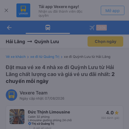
Tải app Vexere ngay!
Mở app
Nhận ưu đãi thành viên độc
quyền
arrow_back
Tải app Vexere
-30k
Mở app
-30k/ghế khi đặt vé máy bay qua
app
Hải Lăng
Quỳnh Lưu
Chọn ngày
Vé xe khách
xe đi từ Quảng Trị
xe đi Quỳnh Lưu từ Hải Lăng
Đặt mua vé xe 4 nhà xe đi Quỳnh Lưu từ Hải
Lăng chất lượng cao và giá vé ưu đãi nhất
: 2
chuyến mỗi ngày
Vexere Team
Ngày cập nhật: 07/08/2026
Đức Thịnh Limousine
4.0
Cabin 32 phòng
(64 đánh giá)
Limousine giường phòng 24 chỗ
Thị xã Quảng Trị
6 giờ 40 phút