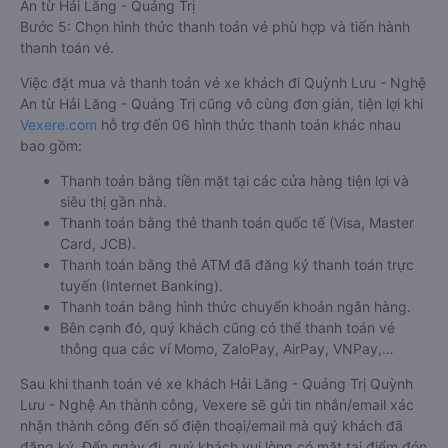
An từ Hải Lăng - Quảng Trị
Bước 5: Chọn hình thức thanh toán vé phù hợp và tiến hành
thanh toán vé.
Việc đặt mua và thanh toán vé xe khách đi Quỳnh Lưu - Nghệ
An từ Hải Lăng - Quảng Trị cũng vô cùng đơn giản, tiện lợi khi
Vexere.com
hỗ trợ đến 06 hình thức thanh toán khác nhau
bao gồm:
Thanh toán bằng tiền mặt tại các cửa hàng tiện lợi và
siêu thị gần nhà.
Thanh toán bằng thẻ thanh toán quốc tế (Visa, Master
Card, JCB).
Thanh toán bằng thẻ ATM đã đăng ký thanh toán trực
tuyến (Internet Banking).
Thanh toán bằng hình thức chuyển khoản ngân hàng.
Bên cạnh đó, quý khách cũng có thể thanh toán vé
thông qua các ví Momo, ZaloPay, AirPay, VNPay,…
Sau khi thanh toán vé xe khách Hải Lăng - Quảng Trị Quỳnh
Lưu - Nghệ An thành công, Vexere sẽ gửi tin nhắn/email xác
nhận thành công đến số điện thoại/email mà quý khách đã
đăng ký. Đến ngày đi, quý khách vui lòng có mặt tại điểm đón