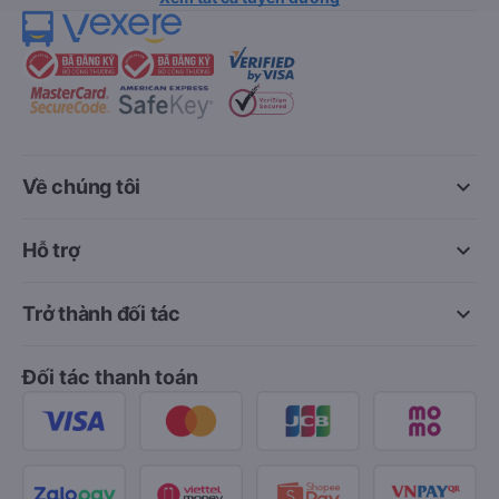
keyboard_arrow_down
Về chúng tôi
keyboard_arrow_down
Hỗ trợ
keyboard_arrow_down
Trở thành đối tác
Đối tác thanh toán