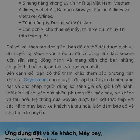
• 5 hãng hàng không uy tín nhất tại Việt Nam: Vietnam
Airlines, Vietjet Air, Bamboo Airways, Pacific Airlines và
Vietravel Airlines.
• Tổng công ty Đường sắt Việt Nam.
• Các đơn vị cho thuê xe máy, thuê xe du lịch uy tín
trên toàn quốc.
Chỉ với vài thao tác đơn giản, bạn đã có thể đặt được dịch vụ
di chuyển tại Vexere với nhiều ưu đãi vô cùng hấp dẫn. Vexere
luôn sẵn sàng đồng hành và mang đến cho bạn những
chuyến đi thoải mái, an toàn và trọn vẹn nhất.
Bên cạnh đó, bạn có thể tham khảo thêm các phương tiện
khác tại
Goyolo.com
cho chuyến đi sắp tới. Goyolo là nền tảng
đặt vé cho phép người dùng so sánh giá cả, giờ khởi hành,
thời gian di chuyển của nhiều phương tiện máy bay, xe khách
và tàu hoả. Hệ thống của Goyolo được liên kết trực tiếp với
các hãng máy bay, xe khách và tàu hoả, luôn đảm bảo có vé
cho bạn di chuyển.
Ứng dụng đặt vé Xe khách, Máy bay,