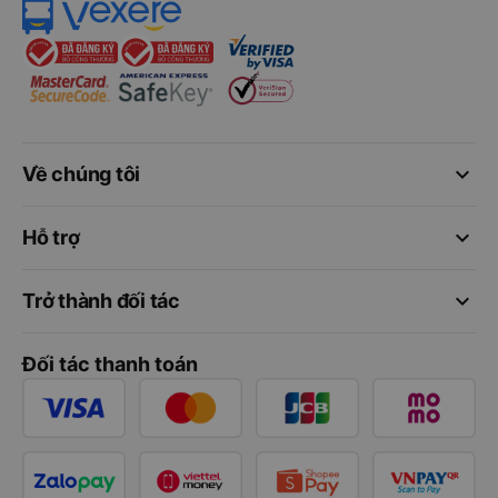
keyboard_arrow_down
Về chúng tôi
keyboard_arrow_down
Hỗ trợ
keyboard_arrow_down
Trở thành đối tác
Đối tác thanh toán