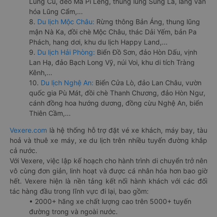
Lũng Cú, đèo Mã Pí Lèng, thung lũng Sủng Là, làng văn
hóa Lũng Cẩm,...
8.
Du lịch Mộc Châu:
Rừng thông Bản Áng, thung lũng
mận Nà Ka, đồi chè Mộc Châu, thác Dải Yếm, bản Pa
Phách, hang dơi, khu du lịch Happy Land,...
9.
Du lịch Hải Phòng:
Biển Đồ Sơn, đảo Hòn Dấu, vịnh
Lan Hạ, đảo Bạch Long Vỹ, núi Voi, khu di tích Tràng
Kênh,...
10.
Du lịch Nghệ An:
Biển Cửa Lò, đảo Lan Châu, vườn
quốc gia Pù Mát, đồi chè Thanh Chương, đảo Hòn Ngư,
cánh đồng hoa hướng dương, đồng cừu Nghệ An, biển
Thiên Cầm,...
Vexere.com
là hệ thống hỗ trợ đặt vé xe khách, máy bay, tàu
hoả và thuê xe máy, xe du lịch trên nhiều tuyến đường khắp
cả nước.
Với Vexere, việc lập kế hoạch cho hành trình di chuyển trở nên
vô cùng đơn giản, linh hoạt và được cá nhân hóa hơn bao giờ
hết. Vexere hiện là nền tảng kết nối hành khách với các đối
tác hàng đầu trong lĩnh vực đi lại, bao gồm:
• 2000+ hãng xe chất lượng cao trên 5000+ tuyến
đường trong và ngoài nước.