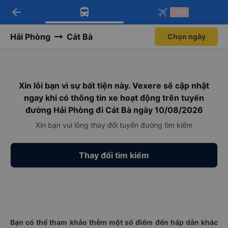
arrow_back
Tải app Vexere ngay!
Tải app Vexere
-30k
Mở app
Mở app
Nhận ưu đãi thành viên độc
-30k/ghế khi đặt vé máy bay qua
quyền
app
Hải Phòng
Cát Bà
Chọn ngày
Xin lỗi bạn vì sự bất tiện này. Vexere sẽ cập nhật
ngay khi có thông tin xe hoạt động trên tuyến
đường Hải Phòng đi Cát Bà ngày 10/08/2026
Xin bạn vui lòng thay đổi tuyến đường tìm kiếm
Thay đổi tìm kiếm
Bạn có thể tham khảo thêm một số điểm đến hấp dẫn khác