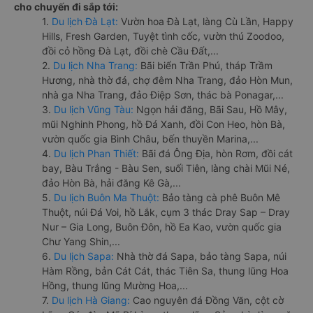
cho chuyến đi sắp tới:
1.
Du lịch Đà Lạt:
Vườn hoa Đà Lạt, làng Cù Lần, Happy
Hills, Fresh Garden, Tuyệt tình cốc, vườn thú Zoodoo,
đồi cỏ hồng Đà Lạt, đồi chè Cầu Đất,...
2.
Du lịch Nha Trang:
Bãi biển Trần Phú, tháp Trầm
Hương, nhà thờ đá, chợ đêm Nha Trang, đảo Hòn Mun,
nhà ga Nha Trang, đảo Điệp Sơn, thác bà Ponagar,...
3.
Du lịch Vũng Tàu:
Ngọn hải đăng, Bãi Sau, Hồ Mây,
mũi Nghinh Phong, hồ Đá Xanh, đồi Con Heo, hòn Bà,
vườn quốc gia Bình Châu, bến thuyền Marina,...
4.
Du lịch Phan Thiết:
Bãi đá Ông Địa, hòn Rơm, đồi cát
bay, Bàu Trắng - Bàu Sen, suối Tiên, làng chài Mũi Né,
đảo Hòn Bà, hải đăng Kê Gà,...
5.
Du lịch Buôn Ma Thuột:
Bảo tàng cà phê Buôn Mê
Thuột, núi Đá Voi, hồ Lắk, cụm 3 thác Dray Sap – Dray
Nur – Gia Long, Buôn Đôn, hồ Ea Kao, vườn quốc gia
Chư Yang Shin,...
6.
Du lịch Sapa:
Nhà thờ đá Sapa, bảo tàng Sapa, núi
Hàm Rồng, bản Cát Cát, thác Tiên Sa, thung lũng Hoa
Hồng, thung lũng Mường Hoa,...
7.
Du lịch Hà Giang:
Cao nguyên đá Đồng Văn, cột cờ