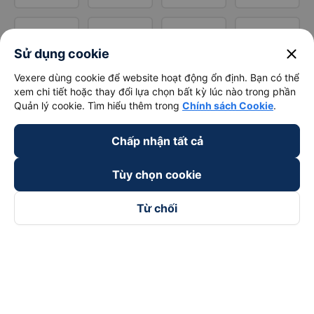
close
Sử dụng cookie
Vexere dùng cookie để website hoạt động ổn định. Bạn có thể
xem chi tiết hoặc thay đổi lựa chọn bất kỳ lúc nào trong phần
Quản lý cookie. Tìm hiểu thêm trong
Chính sách Cookie
.
Chấp nhận tất cả
Tùy chọn cookie
Từ chối
Theo dõi chúng tôi trên
Facebook
Tiktok
Youtube
Công ty TNHH Thương Mại Dịch Vụ Vexere