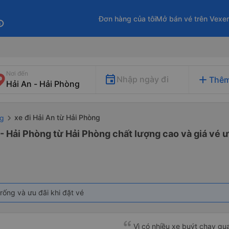
Đơn hàng của tôi
Mở bán vé trên Vexe
fo
Nơi đến
add
Nhập ngày đi
Thêm
xe đi Hải An từ Hải Phòng
ng
 - Hải Phòng từ Hải Phòng chất lượng cao và giá vé ư
rống và ưu đãi khi đặt vé
Vì có nhiều xe buýt chạy qua