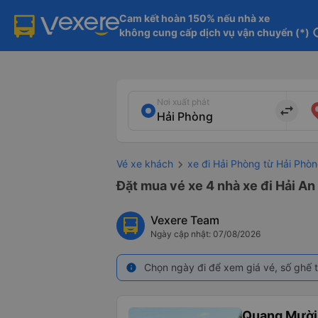
Cam kết hoàn 150% nếu nhà xe

không cung cấp dịch vụ vận chuyển (*)
in
Nơi xuất phát
import_export
Vé xe khách
xe đi Hải Phòng từ Hải Phò
Đặt mua vé xe 4 nhà xe đi Hải An
Vexere Team
Ngày cập nhật: 07/08/2026
Chọn ngày đi để xem giá vé, số ghế t
info
Quang Mười