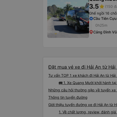
3.5
star
(150 đ
Ghế ngồi 16 chỗ
Cầu Tiên Cựu
0h25m
Cảng Đình Vũ
Đặt mua vé xe đi Hải An từ Hải
Tư vấn TOP 1 xe khách đi Hải An từ Hải 
🚌 1. Xe Quang Mười khởi hành tạ
Những câu hỏi thường gặp về tuyến xe 
Thông tin tuyến đường
Giới thiệu tuyến đường xe đi Hải An từ 
1. Về chất lượng, review, đánh gi