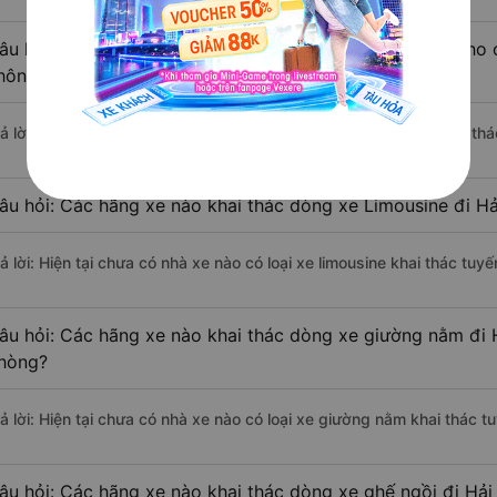
âu hỏi: Có loại xe Hải Phòng Hải An - Hải Phòng dành cho 
hông?
rả lời: Hiện tại chưa có nhà xe nào có loại xe giường nằm đôi khai th
âu hỏi: Các hãng xe nào khai thác dòng xe Limousine đi Hả
ả lời: Hiện tại chưa có nhà xe nào có loại xe limousine khai thác tuy
âu hỏi: Các hãng xe nào khai thác dòng xe giường nằm đi 
hòng?
rả lời: Hiện tại chưa có nhà xe nào có loại xe giường nằm khai thác 
âu hỏi: Các hãng xe nào khai thác dòng xe ghế ngồi đi Hải