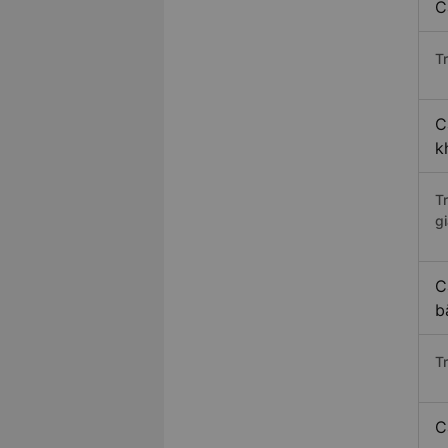
C
Tr
C
k
T
gi
C
b
T
C