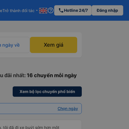
help_outline
phone
Hotline 24/7
Đăng nhập
re
Trở thành đối tác
arrow_drop_down
Xem giá
 ngày về
u đãi nhất
: 16 chuyến mỗi ngày
Xem bộ lọc chuyến phổ biến
Chọn ngày
, tôi đã đi xe buýt sớm hơn một