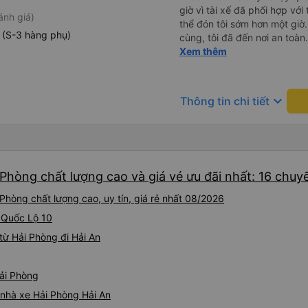
giờ vì tài xế đã phối hợp với
ánh giá)
thể đón tôi sớm hơn một giờ.
 (S-3 hàng phụ)
cùng, tôi đã đến nơi an toàn.
xế rất hữu ích
Xem thêm
keyboard_arrow_down
Thông tin chi tiết
 Phòng chất lượng cao và giá vé ưu đãi nhất: 16 chuy
Phòng chất lượng cao, uy tín, giá rẻ nhất 08/2026
i Quốc Lộ 10
từ Hải Phòng đi Hải An
Hải Phòng
á nhà xe Hải Phòng Hải An