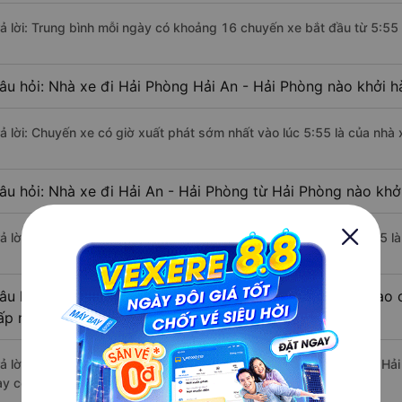
rả lời: Trung bình mỗi ngày có khoảng 16 chuyến xe bắt đầu từ 5:55
âu hỏi: Nhà xe đi Hải Phòng Hải An - Hải Phòng nào khởi 
rả lời: Chuyến xe có giờ xuất phát sớm nhất vào lúc 5:55 là của nh
âu hỏi: Nhà xe đi Hải An - Hải Phòng từ Hải Phòng nào khởi
rả lời: Chuyến xe có giờ xuất phát trễ (muộn) nhất là vào lúc 18:55 
âu hỏi: Review xe đi Hải An - Hải Phòng từ Hải Phòng nào c
ấp nhất?
rả lời: Tạm thời chưa đủ review để đánh giá có nhà xe đi Hải An - H
ày có chất lượng xuất sắc.