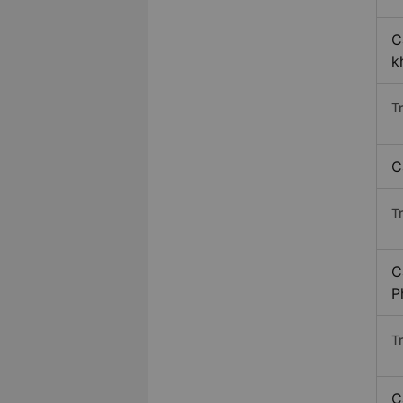
C
k
T
C
Tr
C
P
T
C