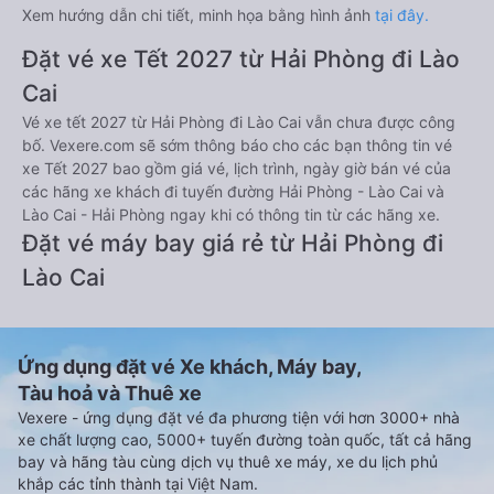
Card, JCB).
Thanh toán bằng thẻ ATM đã đăng ký thanh toán trực
tuyến (Internet Banking).
Thanh toán bằng hình thức chuyển khoản ngân hàng.
Bên cạnh đó, quý khách cũng có thể thanh toán vé
thông qua các ví Momo, ZaloPay, AirPay, VNPay,…
Sau khi thanh toán vé xe khách Hải Phòng Lào Cai thành
công, Vexere sẽ gửi tin nhắn/email xác nhận thành công đến
số điện thoại/email mà quý khách đã đăng ký. Đến ngày đi,
quý khách vui lòng có mặt tại điểm đón trước 30 phút giờ khởi
hành để chuẩn bị lên xe. Để kiểm tra tình trạng vé xe đi Lào
Cai từ Hải Phòng đã đặt, quý khách vui lòng truy cập
https://vexere.com/vi-VN/booking/ticketinfo
Xem hướng dẫn chi tiết, minh họa bằng hình ảnh
tại đây.
Đặt vé xe Tết 2027 từ Hải Phòng đi Lào
Cai
Vé xe tết 2027 từ Hải Phòng đi Lào Cai vẫn chưa được công
bố. Vexere.com sẽ sớm thông báo cho các bạn thông tin vé
xe Tết 2027 bao gồm giá vé, lịch trình, ngày giờ bán vé của