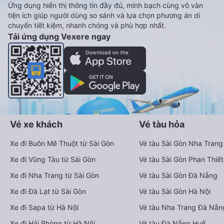
các hãng xe khách đi tuyến đường Hải Phòng - Lào Cai và
Lào Cai - Hải Phòng ngay khi có thông tin từ các hãng xe.
Đặt vé máy bay giá rẻ từ Hải Phòng đi
Lào Cai
Ứng dụng đặt vé Xe khách, Máy bay,
Tàu hoả và Thuê xe
Vexere - ứng dụng đặt vé đa phương tiện với hơn 3000+ nhà
xe chất lượng cao, 5000+ tuyến đường toàn quốc, tất cả hãng
bay và hãng tàu cùng dịch vụ thuê xe máy, xe du lịch phủ
khắp các tỉnh thành tại Việt Nam.
Ứng dụng hiển thị thông tin đầy đủ, minh bạch cùng vô vàn
tiện ích giúp người dùng so sánh và lựa chọn phương án di
chuyển tiết kiệm, nhanh chóng và phù hợp nhất.
Tải ứng dụng Vexere ngay