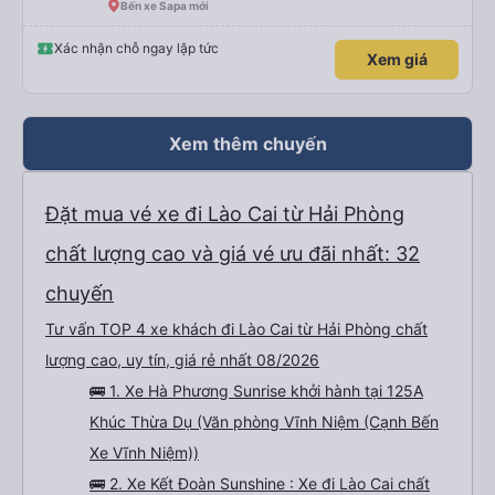
Bến xe Sapa mới
Xác nhận chỗ ngay lập tức
Xem giá
Xem thêm chuyến
Đặt mua vé xe đi Lào Cai từ Hải Phòng
chất lượng cao và giá vé ưu đãi nhất: 32
chuyến
Tư vấn TOP 4 xe khách đi Lào Cai từ Hải Phòng chất
lượng cao, uy tín, giá rẻ nhất 08/2026
🚌 1. Xe Hà Phương Sunrise khởi hành tại 125A
Khúc Thừa Dụ (Văn phòng Vĩnh Niệm (Cạnh Bến
Xe Vĩnh Niệm))
🚌 2. Xe Kết Đoàn Sunshine : Xe đi Lào Cai chất