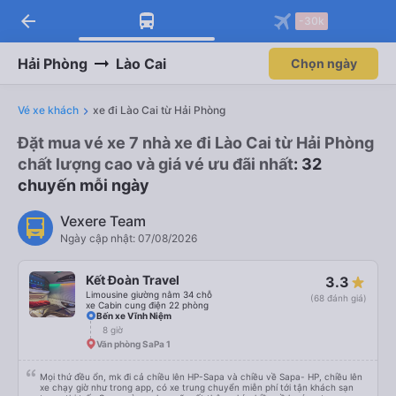
arrow_back
-30k
Hải Phòng
Lào Cai
Chọn ngày
Vé xe khách
xe đi Lào Cai từ Hải Phòng
Đặt mua vé xe 7 nhà xe đi Lào Cai từ Hải Phòng
chất lượng cao và giá vé ưu đãi nhất
: 32
chuyến mỗi ngày
Vexere Team
Ngày cập nhật: 07/08/2026
Kết Đoàn Travel
3.3
Limousine giường nằm 34 chỗ
(68 đánh giá)
xe Cabin cung điện 22 phòng
Bến xe Vĩnh Niệm
8 giờ
Văn phòng SaPa 1
Mọi thứ đều ổn, mk đi cả chiều lên HP-Sapa và chiều về Sapa- HP, chiều lên
xe chạy giờ như trong app, có xe trung chuyển miễn phí tới tận khách sạn