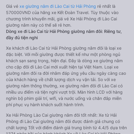
Giá vé
xe giường nằm đi Lào Cai từ Hải Phòng
rẻ nhất là
570000VND của hãng xe Kết Đoàn Travel. Tùy thuộc vào
chương trình khuyến mãi, giá vé Xe Hải Phòng đi Lào Cai
giường nằm này có thể sẽ rẻ hơn.
Dòng xe đi Lào Cai từ Hải Phòng giường nằm đôi: Riêng tư,
đầy đủ tiện nghi
Xe khách đi Lào Cai từ Hải Phòng giường nằm đôi là loại xe
đặc biệt. Với mỗi giường được thiết kế như một phòng ngủ
khách sạn sang trọng, hiện đại. Đây là dòng xe giường nằm
cho cặp đôi đi Lào Cai mới xuất hiện tại Việt Nam. Loại xe
giường nằm đôi ra đời nhằm đáp ứng yêu cầu ngày càng cao
của khách hàng về chất lượng dịch vụ vận tải. So với xe
giường nằm thông thường, xe giường nằm đôi đi Lào Cai có
nhiều ưu điểm và tiện nghi vượt trội. Màn hình LCD với hàng
nghìn bộ phim giải trí, wifi, và nước uống và chăn đắp miễn
phí phục vụ hành khách suốt hành trình.
Xe Hải Phòng Lào Cai giường nằm đôi tốt nhất: Xe từ Hải
Phòng đi Lào Cai giường nằm đôi được đánh giá chung có
chất lượng Tốt với điểm đánh giá trung bình từ 4.4/5 dựa trên
1374 phản hồi của hành khách Xe về Lào Cai từ Hải Phòng.