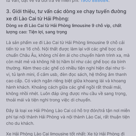
tư vấn, đặt vé và đổi trả vé miễn phí:
1900 888684
.
3. Giới thiệu, tư vấn các dòng xe chạy tuyến đường
xe đi Lào Cai từ Hải Phòng:
Dòng xe đi Lào Cai từ Hải Phòng limousine 9 chỗ vip, chất
lượng cao: Tiện lợi, sang trọng
Là sản phẩm xe đi Lào Cai từ Hải Phòng limousine 9 chỗ cải
tiến từ xe 16 chỗ. Nội thất được làm lại với các ghế bọc da
chuẩn Châu Âu, không chỉ êm ái cho chuyến hành trình xa, mà
còn mát mẻ và không hề bị hầm bí như các ghế bọc da bình
thường. Kèm theo các ghế có nhiều tiện nghi hiện đại như ti-
vi, tủ lạnh mini, ổ cắm usb, đèn đọc sách, hệ thống âm thanh
cao cấp. Có vách ngăn riêng biệt giữa khoang lái và khoang
hành khách. Khoảng cách giữa các ghế ngồi rất thoải mái,
không nhồi nhét. Luôn đáp ứng được nhu cầu về sang trọng,
thoải mái và tiện nghi trong việc di chuyển.
Đây là loại xe Hải Phòng Lào Cai có hỗ trợ đón/trả tận nơi miễn
phí tại nội thành Hải Phòng và nội thành Lào Cai, rất thuận tiện
cho du khách.
Xe Hải Phòng Lào Cai limousine tốt nhất: Xe từ Hải Phòng đi