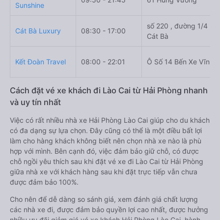
Giờ
Nhà xe
Điểm đi
chạy
Hà Phương
20:00 - 20:25
Bến xe Thượng Lý
Sunrise
Kết Đoàn
09:50 - 21:45
61 Hùng Vương
Sunshine
số 220 , đường 1/4 , th
Cát Bà Luxury
08:30 - 17:00
Cát Bà
Kết Đoàn Travel
08:00 - 22:01
Ô Số 14 Bến Xe Vĩnh 