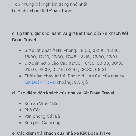
1900 888684
🚌 4. Xe Kết Đoàn Travel khởi hành tại Ô Số 14 Bến
Xe Vĩnh Niệm (Bến xe Vĩnh Niệm)
a. Giới thiệu xe Kết Đoàn Travel
Kết Đoàn Travel có kinh nghiệm phục vụ hành khách trên
khá nhiều tuyến đường, nên bạn hoàn toàn có thể yên
tâm về độ uy tín của nhà xe này. Hãng xe sở hữu một hệ
thống đa dạng các dòng xe, được bố trí hoạt động với
nhiều khung giờ xuất bến trong ngày. Những chiếc xe
được sử dụng hầu hết đều là xe mới, nội thất hiện đại,
được trang bị đầy đủ các phương tiện giải trí. Lựa chọn
di chuyển cùng xe đi Lào Cai từ Hải Phòng sẽ giúp bạn
có những trải nghiệm đáng nhớ nhất.
b. Hình ảnh xe Kết Đoàn Travel
c. Lộ trình, giờ khởi hành và giờ kết thúc của xe khách Kết
Đoàn Travel