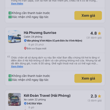
trong thị trấn Sapa, còn xa hơn sẽ mất thêm phí, chiều về k có xe trung
chuyển đón, phải tự ra điểm đón tại 599 Điện Biên Phủ, chiều về xe đi nhah
Xem thêm
hơn, 4h mk đã về tới bến xe Vĩnh Niệm rồi
Không cần thanh toán trước
Xem giá
Xác nhận chỗ ngay lập tức
Hà Phương Sunrise
4.8
Cabin 24 phòng
(31 đánh giá)
Văn phòng Vĩnh Niệm (Cạnh Bến Xe Vĩnh Niệm)
8 giờ 25 phút
Bến xe Sapa mới
Chắc chắn sẽ sử dụng dịch vụ này lần nữa! Ban đầu chúng tôi hơi lo lắng vì
điểm đón ở Hà Nội không cố định và văn phòng không mở cửa. Nhưng tài xế
đã đến đúng giờ, trước 6:30 sáng. Ghế ngồi thoải mái và có thể ngả một
chút. Mỗi ghế đều có chai nước miễn phí và cổng sạc. Họ thậm chí còn cung
Xem thêm
cấp xe đưa đón miễn phí từ điểm trả khách ban đầu tại văn phòng của họ ở
Yên Bái đến bến xe Yên Bến. Điều đó thật tuyệt vời! Các tài xế rất tốt bụng
và giúp chúng tôi tìm chuyến xe tiếp theo. Dịch vụ thực sự xuất sắc.
Không cần thanh toán trước
Xem giá
Xác nhận chỗ ngay lập tức
Kết Đoàn Travel (Hải Phòng)
2.3
Xe cabin 22 phòng
(3 đánh giá)
342 Bùi Viện
8 giờ