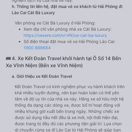
Văn phòng Cát Bà
e. Các điểm trả khách của nhà xe Cát Bà Luxury
571 Điện Biên Phủ
f. Giá vé giá xe khách đi Lào Cai từ Hải Phòng Cát Bà
Luxury
giường nằm 840000đ/vé
g. Review, đánh giá chất lượng xe Cát Bà Luxury
Nhà xe Cát Bà Luxury được đánh giá với số điểm trung
bình là 3.4/5 dựa trên 20 đánh giá của khách hàng đã trải
nghiệm dịch vụ của nhà xe này.
h. Thông tin liên hệ, đặt mua vé xe khách từ Hải Phòng đi
Lào Cai Cát Bà Luxury
Văn phòng xe Cát Bà Luxury ở Hải Phòng:
Xem địa chỉ văn phòng nhà xe Cát Bà Luxury:
https://vexere.com/vi-VN/xe-cat-ba-luxury
Số điện thoại đặt mua vé xe Hải Phòng Lào Cai: