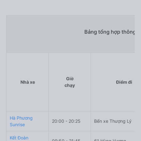
limousine 570000đ/vé
g. Review, đánh giá chất lượng xe Kết Đoàn Travel
Nhà xe Kết Đoàn Travel được đánh giá với số điểm trung
bình là 3.2/5 dựa trên 68 đánh giá của khách hàng đã trải
nghiệm dịch vụ của nhà xe này.
h. Thông tin liên hệ, đặt mua vé xe khách từ Hải Phòng đi
Lào Cai Kết Đoàn Travel
Văn phòng xe Kết Đoàn Travel ở Hải Phòng:
Xem địa chỉ văn phòng nhà xe Kết Đoàn Travel:
https://vexere.com/vi-VN/xe-ket-doan-travel
Số điện thoại đặt mua vé xe Hải Phòng Lào Cai:
1900 888684
Bảng tổng hợp thông ti