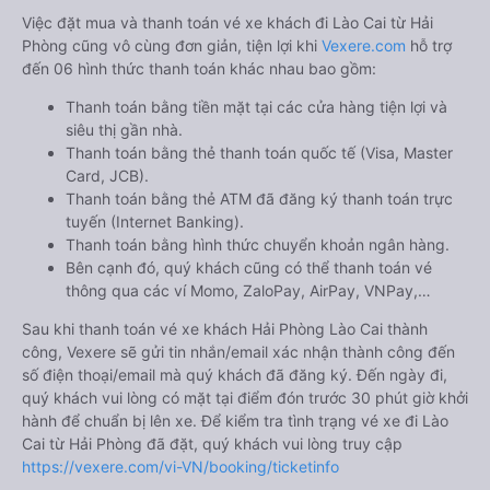
Hướng dẫn đặt vé tại Vexere.com:
Bước 1: Truy cập vào website Vexere hoặc tải app Vexere trên
CH Play hoặc App Store.
Bước 2: Chọn điểm đi, điểm đến, ngày đi, sau đó chọn “TÌM
VÉ XE”.
Bước 3: Chọn hãng xe khách đi Lào Cai từ Hải Phòng, giờ khởi
hành phù hợp. Bấm chọn vào khung giờ quý khách muốn đi
để tiến hành đặt vé.
Bước 4: Chọn vị trí/giường ghế, điểm đón, điểm trả và nhập
thông tin hành khách khi đặt mua vé xe đi Lào Cai từ Hải
Phòng
Bước 5: Chọn hình thức thanh toán vé phù hợp và tiến hành
thanh toán vé.
Việc đặt mua và thanh toán vé xe khách đi Lào Cai từ Hải
Phòng cũng vô cùng đơn giản, tiện lợi khi
Vexere.com
hỗ trợ
đến 06 hình thức thanh toán khác nhau bao gồm:
Thanh toán bằng tiền mặt tại các cửa hàng tiện lợi và
siêu thị gần nhà.
Thanh toán bằng thẻ thanh toán quốc tế (Visa, Master