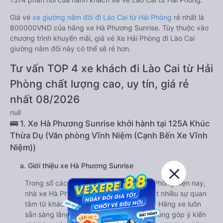
Giá vé
xe giường nằm đôi đi Lào Cai từ Hải Phòng
rẻ nhất là
800000VND của hãng xe Hà Phương Sunrise. Tùy thuộc vào
chương trình khuyến mãi, giá vé Xe Hải Phòng đi Lào Cai
giường nằm đôi này có thể sẽ rẻ hơn.
Tư vấn TOP 4 xe khách đi Lào Cai từ Hải
Phòng chất lượng cao, uy tín, giá rẻ
nhất 08/2026
null
🚌 1. Xe Hà Phương Sunrise khởi hành tại 125A Khúc
Thừa Dụ (Văn phòng Vĩnh Niệm (Cạnh Bến Xe Vĩnh
Niệm))
a. Giới thiệu xe Hà Phương Sunrise
Trong số các hãng xe đi Lào Cai từ Hải Phòng hiện nay,
nhà xe Hà Phương Sunrise nhận được rất nhiều sự quan
tâm từ khách hàng trong và ngoài nước. Hãng xe luôn
sẵn sàng lắng nghe và cải thiện những đóng góp ý kiến