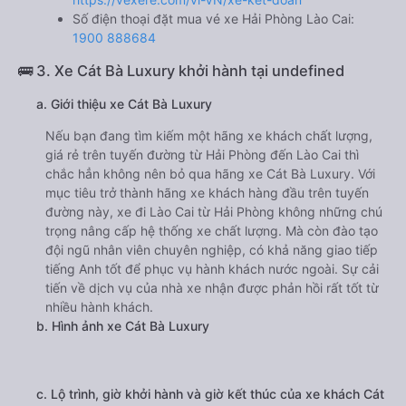
Sunshine
giường nằm đôi 850000đ/vé
limousine 850000đ/vé
g. Review, đánh giá chất lượng xe Kết Đoàn Sunshine
Nhà xe Kết Đoàn Sunshine được đánh giá với số điểm
trung bình là 4.1/5 dựa trên 1343 đánh giá của khách hàng
đã trải nghiệm dịch vụ của nhà xe này.
h. Thông tin liên hệ, đặt mua vé xe khách từ Hải Phòng đi
Lào Cai Kết Đoàn Sunshine
Văn phòng xe Kết Đoàn Sunshine ở Hải Phòng:
Xem địa chỉ văn phòng nhà xe Kết Đoàn Sunshine:
https://vexere.com/vi-VN/xe-ket-doan
Số điện thoại đặt mua vé xe Hải Phòng Lào Cai:
1900 888684
🚌 3. Xe Cát Bà Luxury khởi hành tại undefined
a. Giới thiệu xe Cát Bà Luxury
Nếu bạn đang tìm kiếm một hãng xe khách chất lượng,