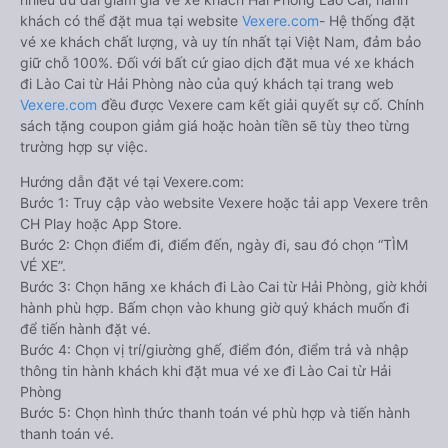
Cách đặt vé xe khách đi Lào Cai từ Hải Phòng nhanh
và uy tín nhất
Việc có rất nhiều nhà xe Hải Phòng Lào Cai giúp cho du khách
có đa dạng sự lựa chọn. Đây cũng có thể là một điều bất lợi
làm cho hàng khách không biết nên chọn nhà xe nào là phù
hợp với mình. Bên cạnh đó, việc đảm bảo giữ chỗ, có được
chỗ ngồi yêu thích sau khi đặt vé xe đi Lào Cai từ Hải Phòng
giữa nhà xe với khách hàng sau khi đặt trực tiếp vẫn chưa
được đảm bảo 100%.
Cho nên để dễ dàng so sánh giá, xem đánh giá chất lượng
các nhà xe đi, được đảm bảo quyền lợi cao nhất, được hưởng
nhiều ưu đãi giảm giá vé xe khách Hải Phòng Lào Cai, hành
khách có thể đặt mua tại website
Vexere.com
- Hệ thống đặt
vé xe khách chất lượng, và uy tín nhất tại Việt Nam, đảm bảo
giữ chỗ 100%. Đối với bất cứ giao dịch đặt mua vé xe khách
đi Lào Cai từ Hải Phòng nào của quý khách tại trang web
Vexere.com
đều được Vexere cam kết giải quyết sự cố. Chính
sách tặng coupon giảm giá hoặc hoàn tiền sẽ tùy theo từng
trường hợp sự việc.