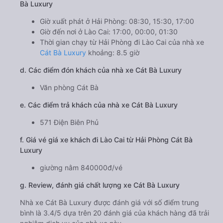
giá rẻ trên tuyến đường từ Hải Phòng đến Lào Cai thì
chắc hẳn không nên bỏ qua hãng xe Cát Bà Luxury. Với
mục tiêu trở thành hãng xe khách hàng đầu trên tuyến
đường này, xe đi Lào Cai từ Hải Phòng không những chú
trọng nâng cấp hệ thống xe chất lượng. Mà còn đào tạo
đội ngũ nhân viên chuyên nghiệp, có khả năng giao tiếp
tiếng Anh tốt để phục vụ hành khách nước ngoài. Sự cải
tiến về dịch vụ của nhà xe nhận được phản hồi rất tốt từ
nhiều hành khách.
b. Hình ảnh xe Cát Bà Luxury
c. Lộ trình, giờ khởi hành và giờ kết thúc của xe khách Cát
Bà Luxury
Giờ xuất phát ở Hải Phòng: 08:30, 15:30, 17:00
Giờ đến nơi ở Lào Cai: 17:00, 00:00, 01:30
Thời gian chạy từ Hải Phòng đi Lào Cai của nhà xe
Cát Bà Luxury
khoảng: 8.5 giờ
d. Các điểm đón khách của nhà xe Cát Bà Luxury