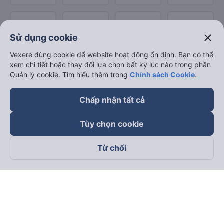
close
Sử dụng cookie
Vexere dùng cookie để website hoạt động ổn định. Bạn có thể
xem chi tiết hoặc thay đổi lựa chọn bất kỳ lúc nào trong phần
Quản lý cookie. Tìm hiểu thêm trong
Chính sách Cookie
.
Chấp nhận tất cả
Tùy chọn cookie
Từ chối
Theo dõi chúng tôi trên
Facebook
Tiktok
Youtube
Công ty TNHH Thương Mại Dịch Vụ Vexere