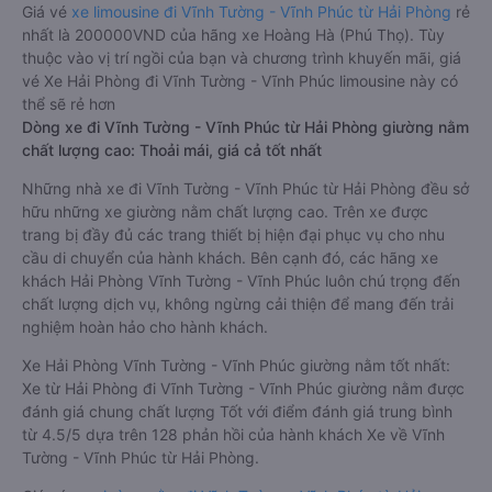
Giá vé
xe limousine đi Vĩnh Tường - Vĩnh Phúc từ Hải Phòng
rẻ
nhất là 200000VND của hãng xe Hoàng Hà (Phú Thọ). Tùy
thuộc vào vị trí ngồi của bạn và chương trình khuyến mãi, giá
vé Xe Hải Phòng đi Vĩnh Tường - Vĩnh Phúc limousine này có
thể sẽ rẻ hơn
Dòng xe đi Vĩnh Tường - Vĩnh Phúc từ Hải Phòng giường nằm
chất lượng cao: Thoải mái, giá cả tốt nhất
Những nhà xe đi Vĩnh Tường - Vĩnh Phúc từ Hải Phòng đều sở
hữu những xe giường nằm chất lượng cao. Trên xe được
trang bị đầy đủ các trang thiết bị hiện đại phục vụ cho nhu
cầu di chuyển của hành khách. Bên cạnh đó, các hãng xe
khách Hải Phòng Vĩnh Tường - Vĩnh Phúc luôn chú trọng đến
chất lượng dịch vụ, không ngừng cải thiện để mang đến trải
nghiệm hoàn hảo cho hành khách.
Xe Hải Phòng Vĩnh Tường - Vĩnh Phúc giường nằm tốt nhất:
Xe từ Hải Phòng đi Vĩnh Tường - Vĩnh Phúc giường nằm được
đánh giá chung chất lượng Tốt với điểm đánh giá trung bình
từ 4.5/5 dựa trên 128 phản hồi của hành khách Xe về Vĩnh
Tường - Vĩnh Phúc từ Hải Phòng.