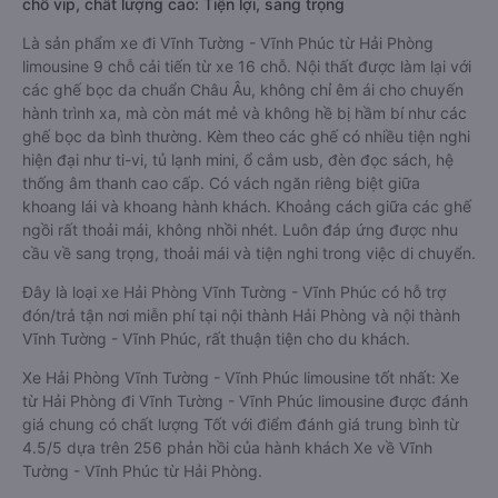
chỗ vip, chất lượng cao: Tiện lợi, sang trọng
Là sản phẩm xe đi Vĩnh Tường - Vĩnh Phúc từ Hải Phòng
limousine 9 chỗ cải tiến từ xe 16 chỗ. Nội thất được làm lại với
các ghế bọc da chuẩn Châu Âu, không chỉ êm ái cho chuyến
hành trình xa, mà còn mát mẻ và không hề bị hầm bí như các
ghế bọc da bình thường. Kèm theo các ghế có nhiều tiện nghi
hiện đại như ti-vi, tủ lạnh mini, ổ cắm usb, đèn đọc sách, hệ
thống âm thanh cao cấp. Có vách ngăn riêng biệt giữa
khoang lái và khoang hành khách. Khoảng cách giữa các ghế
ngồi rất thoải mái, không nhồi nhét. Luôn đáp ứng được nhu
cầu về sang trọng, thoải mái và tiện nghi trong việc di chuyển.
Đây là loại xe Hải Phòng Vĩnh Tường - Vĩnh Phúc có hỗ trợ
đón/trả tận nơi miễn phí tại nội thành Hải Phòng và nội thành
Vĩnh Tường - Vĩnh Phúc, rất thuận tiện cho du khách.
Xe Hải Phòng Vĩnh Tường - Vĩnh Phúc limousine tốt nhất: Xe
từ Hải Phòng đi Vĩnh Tường - Vĩnh Phúc limousine được đánh
giá chung có chất lượng Tốt với điểm đánh giá trung bình từ
4.5/5 dựa trên 256 phản hồi của hành khách Xe về Vĩnh
Tường - Vĩnh Phúc từ Hải Phòng.