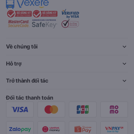
keyboard_arrow_down
Về chúng tôi
keyboard_arrow_down
Hỗ trợ
keyboard_arrow_down
Trở thành đối tác
Đối tác thanh toán