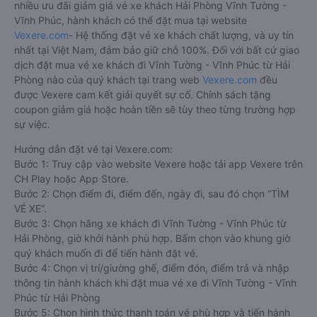
nhiều ưu đãi giảm giá vé xe khách Hải Phòng Vĩnh Tường -
Vĩnh Phúc, hành khách có thể đặt mua tại website
Vexere.com
- Hệ thống đặt vé xe khách chất lượng, và uy tín
nhất tại Việt Nam, đảm bảo giữ chỗ 100%. Đối với bất cứ giao
dịch đặt mua vé xe khách đi Vĩnh Tường - Vĩnh Phúc từ Hải
Phòng nào của quý khách tại trang web
Vexere.com
đều
được Vexere cam kết giải quyết sự cố. Chính sách tặng
coupon giảm giá hoặc hoàn tiền sẽ tùy theo từng trường hợp
sự việc.
Hướng dẫn đặt vé tại Vexere.com:
Bước 1: Truy cập vào website Vexere hoặc tải app Vexere trên
CH Play hoặc App Store.
Bước 2: Chọn điểm đi, điểm đến, ngày đi, sau đó chọn “TÌM
VÉ XE”.
Bước 3: Chọn hãng xe khách đi Vĩnh Tường - Vĩnh Phúc từ
Hải Phòng, giờ khởi hành phù hợp. Bấm chọn vào khung giờ
quý khách muốn đi để tiến hành đặt vé.
Bước 4: Chọn vị trí/giường ghế, điểm đón, điểm trả và nhập
thông tin hành khách khi đặt mua vé xe đi Vĩnh Tường - Vĩnh
Phúc từ Hải Phòng
Bước 5: Chọn hình thức thanh toán vé phù hợp và tiến hành