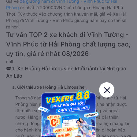
Giá vé
xe giường nằm đi Vĩnh Tường - Vĩnh Phúc từ Hải
Phòng
rẻ nhất là 200000VND của hãng xe Hoàng Hà (Phú
Thọ). Tùy thuộc vào chương trình khuyến mãi, giá vé Xe Hải
Phòng đi Vĩnh Tường - Vĩnh Phúc giường nằm này có thể sẽ
rẻ hơn.
Tư vấn TOP 2 xe khách đi Vĩnh Tường -
Vĩnh Phúc từ Hải Phòng chất lượng cao,
uy tín, giá rẻ nhất 08/2026
null
🚌 1. Xe Hoàng Hà Limousine khởi hành tại Nút giao
An Lão
a. Giới thiệu xe Hoàng Hà Limousine
Trong số các hãng xe đi Vĩnh Tường - Vĩnh Phúc từ Hải
Phòng hiện nay, nhà xe Hoàng Hà Limousine nhận được
rất nhiều sự quan tâm từ khách hàng trong và ngoài
nước. Hãng xe luôn sẵn sàng lắng nghe và cải thiện
những đóng góp ý kiến từ khách hàng, hứa hẹn mang lại
cho hành khách những trải nghiệm chuyến đi hoàn hảo
nhất. Bên cạnh dàn xe chất lượng, nội thất tiện nghi, xe đi