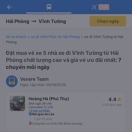
arrow_back
Tải app Vexere ngay!
Tải app Vexere
-30k
Mở app
Mở app
Nhận ưu đãi thành viên độc
-30k/ghế khi đặt vé máy bay qua
quyền
app
Hải Phòng
Vĩnh Tường
Chọn ngày
Vé xe khách
xe đi Vĩnh Phúc từ Hải Phòng
xe đi Vĩnh Tường từ Hải
Phòng
Đặt mua vé xe 5 nhà xe đi Vĩnh Tường từ Hải
Phòng chất lượng cao và giá vé ưu đãi nhất
: 7
chuyến mỗi ngày
Vexere Team
Ngày cập nhật: 06/08/2026
Hoàng Hà (Phú Thọ)
4.4
Ghế ngồi 29 chỗ
(128 đánh giá)
Limousine 12 chỗ
+2 loại xe khác
Nút giao An Lão
1 giờ 55 phút
Cổng bến xe Vĩnh Yên (Khai Quang)